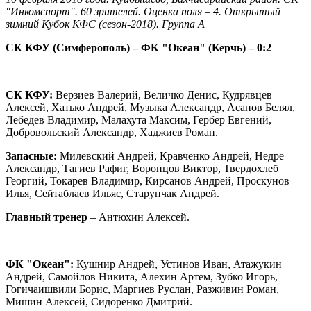
"Инкомспорт". 60 зрителей. Оценка поля – 4. Открытый
зимний Кубок КФС (сезон-2018). Группа
A
СК КФУ (Симферополь) – ФК "Океан" (Керчь) – 0:2
СК КФУ:
Верзиев Валерий, Величко Денис, Кудрявцев
Алексей, Хатько Андрей, Музыка Александр, Асанов Белял,
Лебедев Владимир, Малахута Максим, Гербер Евгений,
Добровольский Александр, Хаджиев Роман.
Запасные:
Милевский Андрей, Кравченко Андрей, Недре
Александр, Тагиев Рафиг, Воронцов Виктор, Твердохлеб
Георгий, Токарев Владимир, Кирсанов Андрей, Проскунов
Илья, Сейтаблаев Ильяс, Старунчак Андрей.
Главный тренер
– Антюхин Алексей.
ФК "Океан":
Кушнир Андрей, Устинов Иван, Атажукин
Андрей, Самойлов Никита, Алехин Артем, Зубко Игорь,
Гогичаишвили Борис, Маргиев Руслан, Разживин Роман,
Мишин Алексей, Сидоренко Дмитрий.