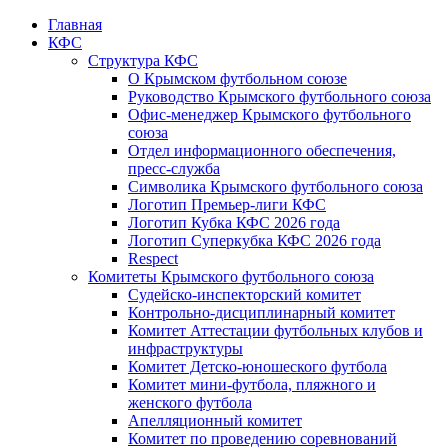
Главная
КФС
Структура КФС
О Крымском футбольном союзе
Руководство Крымского футбольного союза
Офис-менеджер Крымского футбольного
союза
Отдел информационного обеспечения,
пресс-служба
Символика Крымского футбольного союза
Логотип Премьер-лиги КФС
Логотип Кубка КФС 2026 года
Логотип Суперкубка КФС 2026 года
Respect
Комитеты Крымского футбольного союза
Судейско-инспекторский комитет
Контрольно-дисциплинарный комитет
Комитет Аттестации футбольных клубов и
инфраструктуры
Комитет Детско-юношеского футбола
Комитет мини-футбола, пляжного и
женского футбола
Апелляционный комитет
Комитет по проведению соревнований