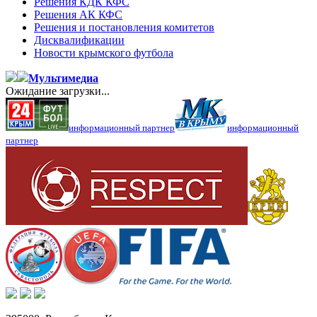
Решения КДК КФС
Решения АК КФС
Решения и постановления комитетов
Дисквалификации
Новости крымского футбола
Мультимедиа
Ожидание загрузки...
информационный партнер
информационный
партнер