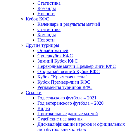
Статистика
Команды
Новости
Кубок КФС
Календарь и результаты матчей
Статистика
Команды
Новости
Другие турниры
Онлайн матчей
Суперкубок КФС
Зимний Кубок КФС
Переходные матчи Премьер-лиги КФС
Открытый зимний Кубок КФС
Кубок "Крымская весна"
Кубок Премьер-лиги КФС
Регламенты турниров КФС
Ссылки
Год сельского футбола – 2021
Год ветеранского футбола – 2020
Видео
Протокольные данные матчей
Судейские назначения
Дисквалификации игроков и официальных
лиц футбольных клубов