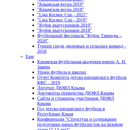
"Крымская весна-2019"
"Крымская весна-2018"
"Liga Космос Cup - 2021"
"Liga Космос Cup - 2019"
"Кубок выпускников-2019"
"Кубок выпускников-2018"
Футбольный фестиваль "Кубок Тавриды –
2020"
Турнир среди дворовых и сельских команд -
2018
Еще
Крымская футбольная академия имени А. Н.
Заяева
Уроки футбола в школах
Отчет Комитета детско-юношеского футбола
КФС - 2019
Логотип ДЮФЛ Крыма
Документы первенства ДЮФЛ Крыма
Сайты и страницы участников ДЮФЛ
Крыма
Год детско-юношеского футбола в
Республике Крым
Конференция "Структура и содержание
подготовки юных футболистов на базовом
этапе (7-14 лет)"