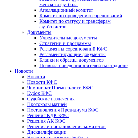
женского футбола
Апелляционный комитет
Комитет по проведению соревнований
Комитет по статусу и трансферам
футболистов
Документы
Учредительные документы
Стратегии и программы
Регламенты соревнований КФС
Регламентирующие документы
Бланки и образцы документов
Правила поведения зрителей на стадионе
Новости
Новости
Новости КФС
Чемпионат Премьер-лиги КФС
Кубок КФС
Судейские назначения
Протоколы матчей
Постановления Президиума КФС
Решения КДК КФС
Решения АК КФС
Решения и постановления комитетов
Дисквалификации
Новости крымского футбола