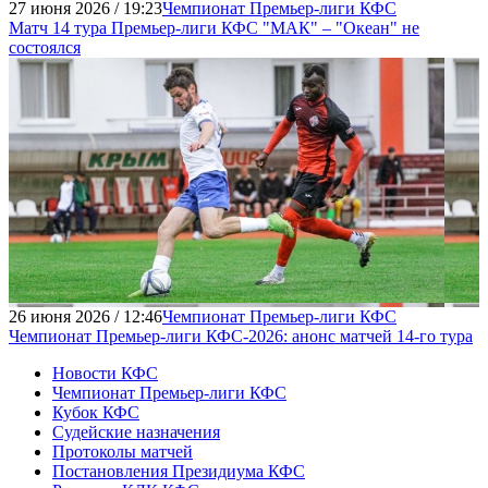
27 июня 2026 / 19:23
Чемпионат Премьер-лиги КФС
Матч 14 тура Премьер-лиги КФС "МАК" – "Океан" не
состоялся
26 июня 2026 / 12:46
Чемпионат Премьер-лиги КФС
Чемпионат Премьер-лиги КФС-2026: анонс матчей 14-го тура
Новости КФС
Чемпионат Премьер-лиги КФС
Кубок КФС
Судейские назначения
Протоколы матчей
Постановления Президиума КФС