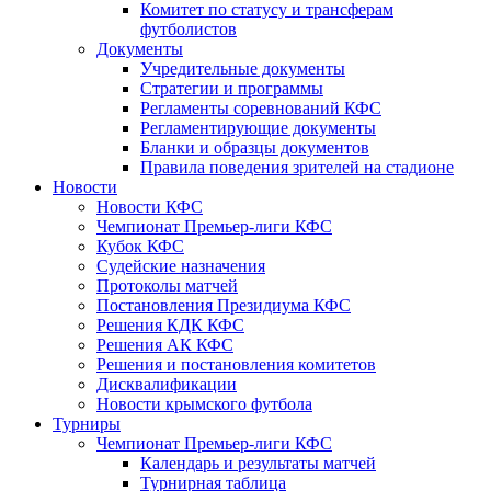
Комитет по статусу и трансферам
футболистов
Документы
Учредительные документы
Стратегии и программы
Регламенты соревнований КФС
Регламентирующие документы
Бланки и образцы документов
Правила поведения зрителей на стадионе
Новости
Новости КФС
Чемпионат Премьер-лиги КФС
Кубок КФС
Судейские назначения
Протоколы матчей
Постановления Президиума КФС
Решения КДК КФС
Решения АК КФС
Решения и постановления комитетов
Дисквалификации
Новости крымского футбола
Турниры
Чемпионат Премьер-лиги КФС
Календарь и результаты матчей
Турнирная таблица