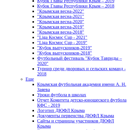
Кубок Главы Республики Крым – 2019
Кубок Главы Республики Крым – 2018
"Крымская весна-2022"
"Крымская весна-2021"
"Крымская весна-2020"
"Крымская весна-2019"
"Крымская весна-2018"
"Liga Космос Cup - 2021"
"Liga Космос Cup - 2019"
"Кубок выпускников-2019"
"Кубок выпускников-2018"
Футбольный фестиваль "Кубок Тавриды –
2020"
Турнир среди дворовых и сельских команд -
2018
Еще
Крымская футбольная академия имени А. Н.
Заяева
Уроки футбола в школах
Отчет Комитета детско-юношеского футбола
КФС - 2019
Логотип ДЮФЛ Крыма
Документы первенства ДЮФЛ Крыма
Сайты и страницы участников ДЮФЛ
Крыма