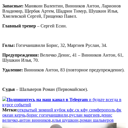
Запасные:
Манякин Валентин, Винников Антон, Ларионов
Владимир, Щербак Артем, Шадрин Тимур, Шушкин Илья,
Хмелевской Сергей, Грищенко Павел.
Главный тренер
– Сергей Есин.
Голы:
Гогичаишвили Борис, 32, Маргиев Руслан, 34.
Предупреждения:
Величко Денис, 41 – Винников Антон, 61,
Шушкин Илья, 70.
Удаление:
Винников Антон, 83 (повторное предупреждение).
Судья
– Шальверов Роман (Первомайское).
Подпишитесь
на наш канал в Telegram
и будьте всегда в
курсе событий
Метки:
открытый зимний кубок кфс
,
ск кфу симферополь
,
фк
океан керчь
,
борис гогичаишвили
,
руслан маргиев
,
денис
величко
,
антон винников
,
илья шушкин
,
роман шальверов