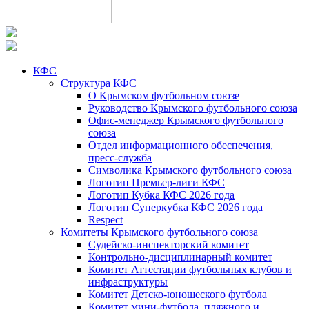
КФС
Структура КФС
О Крымском футбольном союзе
Руководство Крымского футбольного союза
Офис-менеджер Крымского футбольного
союза
Отдел информационного обеспечения,
пресс-служба
Символика Крымского футбольного союза
Логотип Премьер-лиги КФС
Логотип Кубка КФС 2026 года
Логотип Суперкубка КФС 2026 года
Respect
Комитеты Крымского футбольного союза
Судейско-инспекторский комитет
Контрольно-дисциплинарный комитет
Комитет Аттестации футбольных клубов и
инфраструктуры
Комитет Детско-юношеского футбола
Комитет мини-футбола, пляжного и