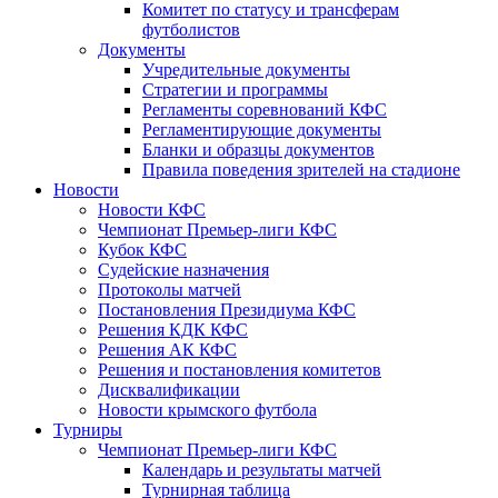
Комитет по статусу и трансферам
футболистов
Документы
Учредительные документы
Стратегии и программы
Регламенты соревнований КФС
Регламентирующие документы
Бланки и образцы документов
Правила поведения зрителей на стадионе
Новости
Новости КФС
Чемпионат Премьер-лиги КФС
Кубок КФС
Судейские назначения
Протоколы матчей
Постановления Президиума КФС
Решения КДК КФС
Решения АК КФС
Решения и постановления комитетов
Дисквалификации
Новости крымского футбола
Турниры
Чемпионат Премьер-лиги КФС
Календарь и результаты матчей
Турнирная таблица