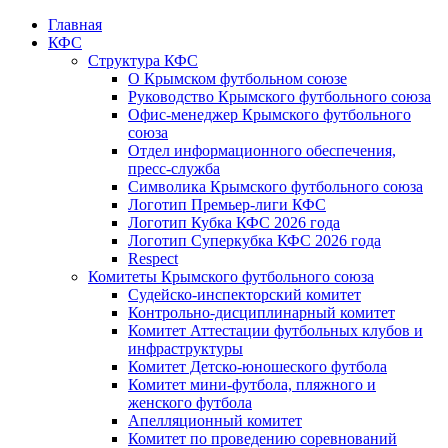
Главная
КФС
Структура КФС
О Крымском футбольном союзе
Руководство Крымского футбольного союза
Офис-менеджер Крымского футбольного
союза
Отдел информационного обеспечения,
пресс-служба
Символика Крымского футбольного союза
Логотип Премьер-лиги КФС
Логотип Кубка КФС 2026 года
Логотип Суперкубка КФС 2026 года
Respect
Комитеты Крымского футбольного союза
Судейско-инспекторский комитет
Контрольно-дисциплинарный комитет
Комитет Аттестации футбольных клубов и
инфраструктуры
Комитет Детско-юношеского футбола
Комитет мини-футбола, пляжного и
женского футбола
Апелляционный комитет
Комитет по проведению соревнований