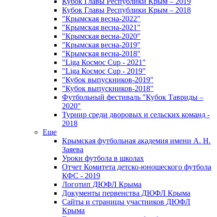
Кубок Главы Республики Крым – 2019
Кубок Главы Республики Крым – 2018
"Крымская весна-2022"
"Крымская весна-2021"
"Крымская весна-2020"
"Крымская весна-2019"
"Крымская весна-2018"
"Liga Космос Cup - 2021"
"Liga Космос Cup - 2019"
"Кубок выпускников-2019"
"Кубок выпускников-2018"
Футбольный фестиваль "Кубок Тавриды –
2020"
Турнир среди дворовых и сельских команд -
2018
Еще
Крымская футбольная академия имени А. Н.
Заяева
Уроки футбола в школах
Отчет Комитета детско-юношеского футбола
КФС - 2019
Логотип ДЮФЛ Крыма
Документы первенства ДЮФЛ Крыма
Сайты и страницы участников ДЮФЛ
Крыма