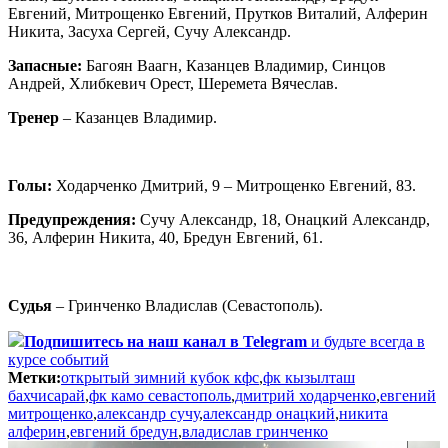
Евгений, Митрощенко Евгений, Прутков Виталий, Алферин
Никита, Засуха Сергей, Сучу Александр.
Запасные:
Багоян Ваагн, Казанцев Владимир, Синцов
Андрей, Хлибкевич Орест, Шеремета Вячеслав.
Тренер
– Казанцев Владимир.
Голы:
Ходарченко Дмитрий, 9 – Митрощенко Евгений, 83.
Предупреждения:
Сучу Александр, 18, Онацкий Александр,
36, Алферин Никита, 40, Бредун Евгений, 61.
Судья
– Гринченко Владислав (Севастополь).
Подпишитесь
на наш канал в Telegram
и будьте всегда в
курсе событий
Метки:
открытый зимний кубок кфс
,
фк кызылташ
бахчисарай
,
фк камо севастополь
,
дмитрий ходарченко
,
евгений
митрощенко
,
александр сучу
,
александр онацкий
,
никита
алферин
,
евгений бредун
,
владислав гринченко