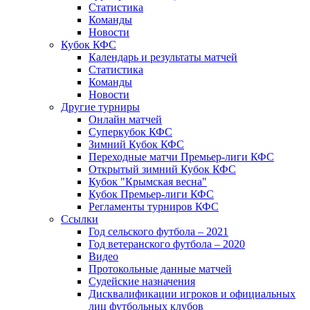
Статистика
Команды
Новости
Кубок КФС
Календарь и результаты матчей
Статистика
Команды
Новости
Другие турниры
Онлайн матчей
Суперкубок КФС
Зимний Кубок КФС
Переходные матчи Премьер-лиги КФС
Открытый зимний Кубок КФС
Кубок "Крымская весна"
Кубок Премьер-лиги КФС
Регламенты турниров КФС
Ссылки
Год сельского футбола – 2021
Год ветеранского футбола – 2020
Видео
Протокольные данные матчей
Судейские назначения
Дисквалификации игроков и официальных
лиц футбольных клубов