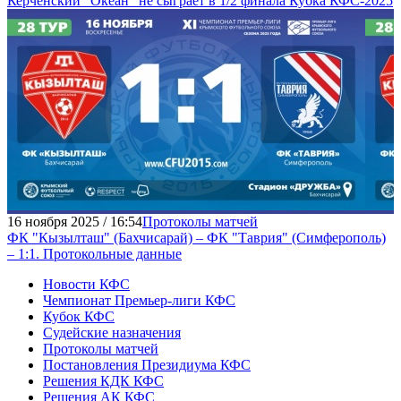
Керченский "Океан" не сыграет в 1/2 финала Кубка КФС-2025
16 ноября 2025 / 16:54
Протоколы матчей
ФК "Кызылташ" (Бахчисарай) – ФК "Таврия" (Симферополь)
– 1:1. Протокольные данные
Новости КФС
Чемпионат Премьер-лиги КФС
Кубок КФС
Судейские назначения
Протоколы матчей
Постановления Президиума КФС
Решения КДК КФС
Решения АК КФС