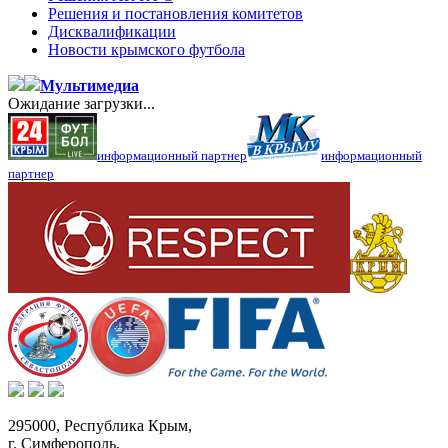
Решения и постановления комитетов
Дисквалификации
Новости крымского футбола
Мультимедиа
Ожидание загрузки...
информационный партнер
информационный
партнер
295000,
Республика Крым
,
г. Симферополь
,