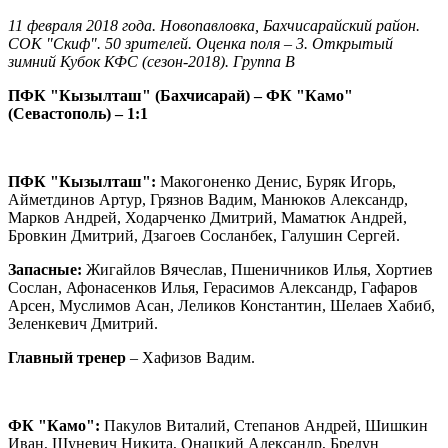
11 февраля 2018 года. Новопавловка, Бахчисарайский район.
СОК "Скиф". 50 зрителей. Оценка поля – 3. Открытый
зимний Кубок КФС (сезон-2018). Группа
B
ПФК "Кызылташ" (Бахчисарай) – ФК "Камо"
(Севастополь) – 1:1
ПФК "Кызылташ":
Макогоненко Денис, Буряк Игорь,
Айметдинов Артур, Грязнов Вадим, Манюков Александр,
Марков Андрей, Ходарченко Дмитрий, Маматюк Андрей,
Бровкин Дмитрий, Дзагоев Сосланбек, Галушин Сергей.
Запасные:
Жигайлов Вячеслав, Пшеничников Илья, Хортиев
Сослан, Афонасенков Илья, Герасимов Александр, Гафаров
Арсен, Муслимов Асан, Леликов Константин, Шелаев Хабиб,
Зеленкевич Дмитрий.
Главный тренер
– Хафизов Вадим.
ФК "Камо":
Пакулов Виталий, Степанов Андрей, Шишкин
Иван, Шуневич Никита, Онацкий Александр, Бредун