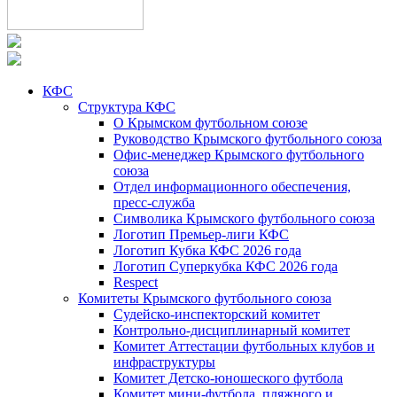
КФС
Структура КФС
О Крымском футбольном союзе
Руководство Крымского футбольного союза
Офис-менеджер Крымского футбольного
союза
Отдел информационного обеспечения,
пресс-служба
Символика Крымского футбольного союза
Логотип Премьер-лиги КФС
Логотип Кубка КФС 2026 года
Логотип Суперкубка КФС 2026 года
Respect
Комитеты Крымского футбольного союза
Судейско-инспекторский комитет
Контрольно-дисциплинарный комитет
Комитет Аттестации футбольных клубов и
инфраструктуры
Комитет Детско-юношеского футбола
Комитет мини-футбола, пляжного и