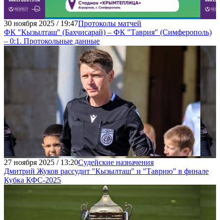
30 ноября 2025 / 19:47
Протоколы матчей
ФК "Кызылташ" (Бахчисарай) – ФК "Таврия" (Симферополь)
– 0:1. Протокольные данные
27 ноября 2025 / 13:20
Судейские назначения
Дмитрий Жуков рассудит "Кызылташ" и "Таврию" в финале
Кубка КФС-2025