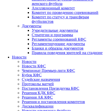
женского футбола
Апелляционный комитет
Комитет по проведению соревнований
Комитет по статусу и трансферам
футболистов
Документы
Учредительные документы
Стратегии и программы
Регламенты соревнований КФС
Регламентирующие документы
Бланки и образцы документов
Правила поведения зрителей на стадионе
Новости
Новости
Новости КФС
Чемпионат Премьер-лиги КФС
Кубок КФС
Судейские назначения
Протоколы матчей
Постановления Президиума КФС
Решения КДК КФС
Решения АК КФС
Решения и постановления комитетов
Дисквалификации
Новости крымского футбола