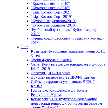
"Крымская весна-2019"
"Крымская весна-2018"
"Liga Космос Cup - 2021"
"Liga Космос Cup - 2019"
"Кубок выпускников-2019"
"Кубок выпускников-2018"
Футбольный фестиваль "Кубок Тавриды –
2020"
Турнир среди дворовых и сельских команд -
2018
Еще
Крымская футбольная академия имени А. Н.
Заяева
Уроки футбола в школах
Отчет Комитета детско-юношеского футбола
КФС - 2019
Логотип ДЮФЛ Крыма
Документы первенства ДЮФЛ Крыма
Сайты и страницы участников ДЮФЛ
Крыма
Год детско-юношеского футбола в
Республике Крым
Конференция "Структура и содержание
подготовки юных футболистов на базовом
этапе (7-14 лет)"