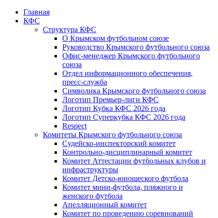
Главная
КФС
Структура КФС
О Крымском футбольном союзе
Руководство Крымского футбольного союза
Офис-менеджер Крымского футбольного
союза
Отдел информационного обеспечения,
пресс-служба
Символика Крымского футбольного союза
Логотип Премьер-лиги КФС
Логотип Кубка КФС 2026 года
Логотип Суперкубка КФС 2026 года
Respect
Комитеты Крымского футбольного союза
Судейско-инспекторский комитет
Контрольно-дисциплинарный комитет
Комитет Аттестации футбольных клубов и
инфраструктуры
Комитет Детско-юношеского футбола
Комитет мини-футбола, пляжного и
женского футбола
Апелляционный комитет
Комитет по проведению соревнований