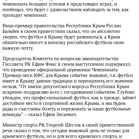
чемпионата больших успехов в предстоящих играх, и
пообещал, что будет с удовольствием наблюдать за тем, как
проходит чемпионат.
Вице-премьер правительства Республики Крым Руслан
Бальбек в своем приветствии сказал, что он абсолютно
уверен, что футбол в Крыму будет развиваться, а Крым
обязательно внесет в копилку российского футбола свою
важную лепту.
Председатель Комитета по вопросам законодательства
Госсовета РК Ефим Фикс в своем выступлении подчеркнул,
что проведение официальной церемонии Чемпионата
Премьер-лиги КФС для Крыма событие знаковое, т.к. футбол
имеет в Крыму давние традиции и переоценить его значение
нельзя. "От имени депутатского корпуса Республики Крым
искренне поздравляю всех с сегодняшним событием. Глубоко
убежден, что профессиональный футбол, как и прежде, займет
достойное место в спортивной жизни Крыма, и мы будем
рады и счастливы болеть и переживать за наши футбольные
команды" – сказал Ефим Зисьевич.
Министр спорта РК Георгий Шестак в своей приветственной
речи сказал о том, что сегодня знаковый день не только для
крымского футбола, но и для всего крымского спорта, и