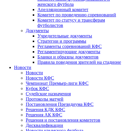
женского футбола
Апелляционный комитет
Комитет по проведению соревнований
Комитет по статусу и трансферам
футболистов
Документы
Учредительные документы
Стратегии и программы
Регламенты соревнований КФС
Регламентирующие документы
Бланки и образцы документов
Правила поведения зрителей на стадионе
Новости
Новости
Новости КФС
Чемпионат Премьер-лиги КФС
Кубок КФС
Судейские назначения
Протоколы матчей
Постановления Президиума КФС
Решения КДК КФС
Решения АК КФС
Решения и постановления комитетов
Дисквалификации
Новости крымского футбола