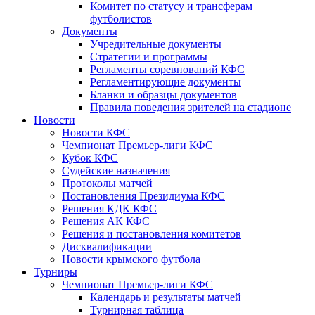
Комитет по статусу и трансферам
футболистов
Документы
Учредительные документы
Стратегии и программы
Регламенты соревнований КФС
Регламентирующие документы
Бланки и образцы документов
Правила поведения зрителей на стадионе
Новости
Новости КФС
Чемпионат Премьер-лиги КФС
Кубок КФС
Судейские назначения
Протоколы матчей
Постановления Президиума КФС
Решения КДК КФС
Решения АК КФС
Решения и постановления комитетов
Дисквалификации
Новости крымского футбола
Турниры
Чемпионат Премьер-лиги КФС
Календарь и результаты матчей
Турнирная таблица