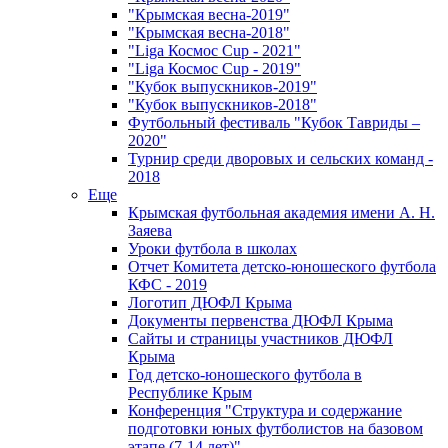
"Крымская весна-2019"
"Крымская весна-2018"
"Liga Космос Cup - 2021"
"Liga Космос Cup - 2019"
"Кубок выпускников-2019"
"Кубок выпускников-2018"
Футбольный фестиваль "Кубок Тавриды –
2020"
Турнир среди дворовых и сельских команд -
2018
Еще
Крымская футбольная академия имени А. Н.
Заяева
Уроки футбола в школах
Отчет Комитета детско-юношеского футбола
КФС - 2019
Логотип ДЮФЛ Крыма
Документы первенства ДЮФЛ Крыма
Сайты и страницы участников ДЮФЛ
Крыма
Год детско-юношеского футбола в
Республике Крым
Конференция "Структура и содержание
подготовки юных футболистов на базовом
этапе (7-14 лет)"