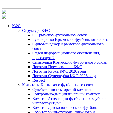
КФС
Структура КФС
О Крымском футбольном союзе
Руководство Крымского футбольного союза
Офис-менеджер Крымского футбольного
союза
Отдел информационного обеспечения,
пресс-служба
Символика Крымского футбольного союза
Логотип Премьер-лиги КФС
Логотип Кубка КФС 2026 года
Логотип Суперкубка КФС 2026 года
Respect
Комитеты Крымского футбольного союза
Судейско-инспекторский комитет
Контрольно-дисциплинарный комитет
Комитет Аттестации футбольных клубов и
инфраструктуры
Комитет Детско-юношеского футбола
Комитет мини-футбола, пляжного и