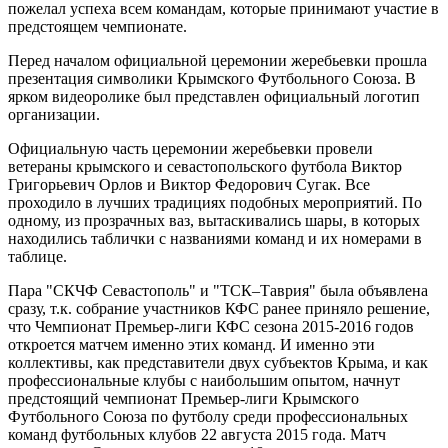
пожелал успеха всем командам, которые принимают участие в
предстоящем чемпионате.
Перед началом официальной церемонии жеребьевки прошла
презентация символики Крымского Футбольного Союза. В
ярком видеоролике был представлен официальный логотип
организации.
Официальную часть церемонии жеребьевки провели
ветераны крымского и севастопольского футбола Виктор
Григорьевич Орлов и Виктор Федорович Сугак. Все
проходило в лучших традициях подобных мероприятий. По
одному, из прозрачных ваз, вытаскивались шары, в которых
находились таблички с названиями команд и их номерами в
таблице.
Пара "СКЧФ Севастополь" и "ТСК–Таврия" была объявлена
сразу, т.к. собрание участников КФС ранее приняло решение,
что Чемпионат Премьер-лиги КФС сезона 2015-2016 годов
откроется матчем именно этих команд. И именно эти
коллективы, как представители двух субъектов Крыма, и как
профессиональные клубы с наибольшим опытом, начнут
предстоящий чемпионат Премьер-лиги Крымского
Футбольного Союза по футболу среди профессиональных
команд футбольных клубов 22 августа 2015 года. Матч