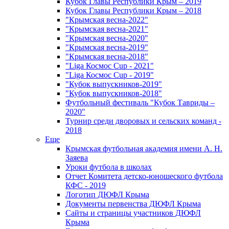
Кубок Главы Республики Крым – 2019
Кубок Главы Республики Крым – 2018
"Крымская весна-2022"
"Крымская весна-2021"
"Крымская весна-2020"
"Крымская весна-2019"
"Крымская весна-2018"
"Liga Космос Cup - 2021"
"Liga Космос Cup - 2019"
"Кубок выпускников-2019"
"Кубок выпускников-2018"
Футбольный фестиваль "Кубок Тавриды –
2020"
Турнир среди дворовых и сельских команд -
2018
Еще
Крымская футбольная академия имени А. Н.
Заяева
Уроки футбола в школах
Отчет Комитета детско-юношеского футбола
КФС - 2019
Логотип ДЮФЛ Крыма
Документы первенства ДЮФЛ Крыма
Сайты и страницы участников ДЮФЛ
Крыма