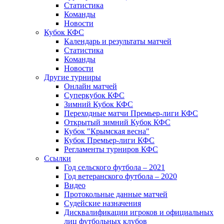
Статистика
Команды
Новости
Кубок КФС
Календарь и результаты матчей
Статистика
Команды
Новости
Другие турниры
Онлайн матчей
Суперкубок КФС
Зимний Кубок КФС
Переходные матчи Премьер-лиги КФС
Открытый зимний Кубок КФС
Кубок "Крымская весна"
Кубок Премьер-лиги КФС
Регламенты турниров КФС
Ссылки
Год сельского футбола – 2021
Год ветеранского футбола – 2020
Видео
Протокольные данные матчей
Судейские назначения
Дисквалификации игроков и официальных
лиц футбольных клубов