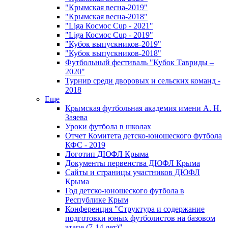
"Крымская весна-2019"
"Крымская весна-2018"
"Liga Космос Cup - 2021"
"Liga Космос Cup - 2019"
"Кубок выпускников-2019"
"Кубок выпускников-2018"
Футбольный фестиваль "Кубок Тавриды –
2020"
Турнир среди дворовых и сельских команд -
2018
Еще
Крымская футбольная академия имени А. Н.
Заяева
Уроки футбола в школах
Отчет Комитета детско-юношеского футбола
КФС - 2019
Логотип ДЮФЛ Крыма
Документы первенства ДЮФЛ Крыма
Сайты и страницы участников ДЮФЛ
Крыма
Год детско-юношеского футбола в
Республике Крым
Конференция "Структура и содержание
подготовки юных футболистов на базовом
этапе (7-14 лет)"