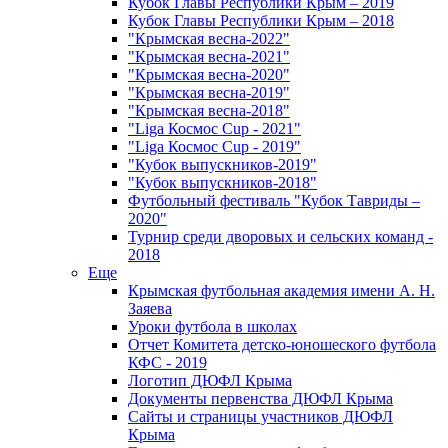
Кубок Главы Республики Крым – 2019
Кубок Главы Республики Крым – 2018
"Крымская весна-2022"
"Крымская весна-2021"
"Крымская весна-2020"
"Крымская весна-2019"
"Крымская весна-2018"
"Liga Космос Cup - 2021"
"Liga Космос Cup - 2019"
"Кубок выпускников-2019"
"Кубок выпускников-2018"
Футбольный фестиваль "Кубок Тавриды –
2020"
Турнир среди дворовых и сельских команд -
2018
Еще
Крымская футбольная академия имени А. Н.
Заяева
Уроки футбола в школах
Отчет Комитета детско-юношеского футбола
КФС - 2019
Логотип ДЮФЛ Крыма
Документы первенства ДЮФЛ Крыма
Сайты и страницы участников ДЮФЛ
Крыма