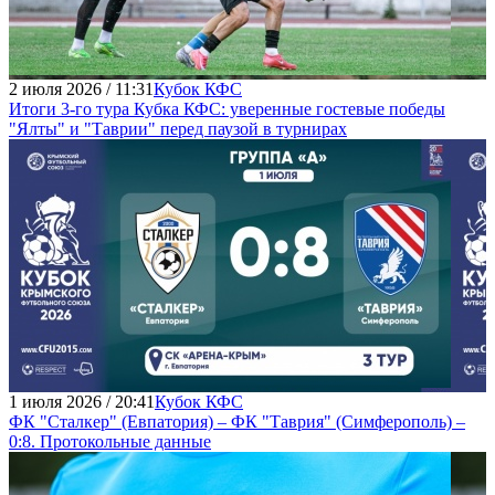
2 июля 2026 / 11:31
Кубок КФС
Итоги 3-го тура Кубка КФС: уверенные гостевые победы
"Ялты" и "Таврии" перед паузой в турнирах
1 июля 2026 / 20:41
Кубок КФС
ФК "Сталкер" (Евпатория) – ФК "Таврия" (Симферополь) –
0:8. Протокольные данные