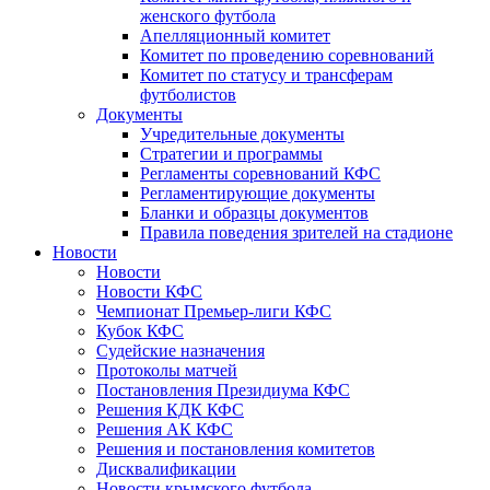
женского футбола
Апелляционный комитет
Комитет по проведению соревнований
Комитет по статусу и трансферам
футболистов
Документы
Учредительные документы
Стратегии и программы
Регламенты соревнований КФС
Регламентирующие документы
Бланки и образцы документов
Правила поведения зрителей на стадионе
Новости
Новости
Новости КФС
Чемпионат Премьер-лиги КФС
Кубок КФС
Судейские назначения
Протоколы матчей
Постановления Президиума КФС
Решения КДК КФС
Решения АК КФС
Решения и постановления комитетов
Дисквалификации
Новости крымского футбола