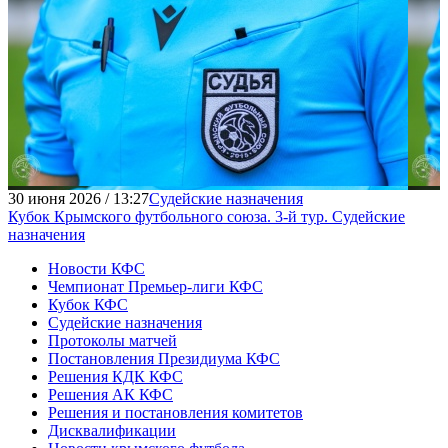
30 июня 2026 / 13:27
Судейские назначения
Кубок Крымского футбольного союза. 3-й тур. Судейские
назначения
Новости КФС
Чемпионат Премьер-лиги КФС
Кубок КФС
Судейские назначения
Протоколы матчей
Постановления Президиума КФС
Решения КДК КФС
Решения АК КФС
Решения и постановления комитетов
Дисквалификации