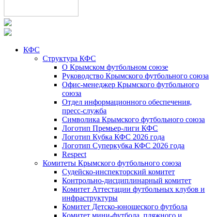
КФС
Структура КФС
О Крымском футбольном союзе
Руководство Крымского футбольного союза
Офис-менеджер Крымского футбольного
союза
Отдел информационного обеспечения,
пресс-служба
Символика Крымского футбольного союза
Логотип Премьер-лиги КФС
Логотип Кубка КФС 2026 года
Логотип Суперкубка КФС 2026 года
Respect
Комитеты Крымского футбольного союза
Судейско-инспекторский комитет
Контрольно-дисциплинарный комитет
Комитет Аттестации футбольных клубов и
инфраструктуры
Комитет Детско-юношеского футбола
Комитет мини-футбола, пляжного и