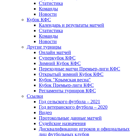
Статистика
Команды
Новости
Кубок КФС
Календарь и результаты матчей
Статистика
Команды
Новости
Другие турниры
Онлайн матчей
Суперкубок КФС
Зимний Кубок КФС
Переходные матчи Премьер-лиги КФС
Открытый зимний Кубок КФС
Кубок "Крымская весна"
Кубок Премьер-лиги КФС
Регламенты турниров КФС
Ссылки
Год сельского футбола – 2021
Год ветеранского футбола – 2020
Видео
Протокольные данные матчей
Судейские назначения
Дисквалификации игроков и официальных
лиц футбольных клубов