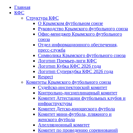
Главная
КФС
Структура КФС
О Крымском футбольном союзе
Руководство Крымского футбольного союза
Офис-менеджер Крымского футбольного
союза
Отдел информационного обеспечения,
пресс-служба
Символика Крымского футбольного союза
Логотип Премьер-лиги КФС
Логотип Кубка КФС 2026 года
Логотип Суперкубка КФС 2026 года
Respect
Комитеты Крымского футбольного союза
Судейско-инспекторский комитет
Контрольно-дисциплинарный комитет
Комитет Аттестации футбольных клубов и
инфраструктуры
Комитет Детско-юношеского футбола
Комитет мини-футбола, пляжного и
женского футбола
Апелляционный комитет
Комитет по проведению соревнований