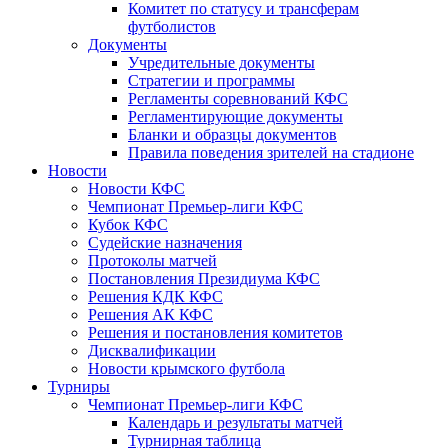
Комитет по статусу и трансферам
футболистов
Документы
Учредительные документы
Стратегии и программы
Регламенты соревнований КФС
Регламентирующие документы
Бланки и образцы документов
Правила поведения зрителей на стадионе
Новости
Новости КФС
Чемпионат Премьер-лиги КФС
Кубок КФС
Судейские назначения
Протоколы матчей
Постановления Президиума КФС
Решения КДК КФС
Решения АК КФС
Решения и постановления комитетов
Дисквалификации
Новости крымского футбола
Турниры
Чемпионат Премьер-лиги КФС
Календарь и результаты матчей
Турнирная таблица