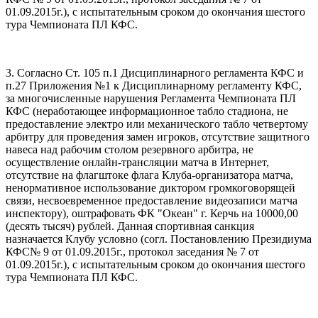
01.09.2015г.), с испытательным сроком до окончания шестого
тура Чемпионата ПЛ КФС.
3. Согласно Ст. 105 п.1 Дисциплинарного регламента КФС и
п.27 Приложения №1 к Дисциплинарному регламенту КФС,
за многочисленные нарушения Регламента Чемпионата ПЛ
КФС (неработающее информационное табло стадиона, не
предоставление электро или механического табло четвертому
арбитру для проведения замен игроков, отсутствие защитного
навеса над рабочим столом резервного арбитра, не
осуществление онлайн-трансляции матча в Интернет,
отсутствие на флагштоке флага Клуба-организатора матча,
ненормативное использование диктором громкоговорящей
связи, несвоевременное предоставление видеозаписи матча
инспектору), оштрафовать ФК "Океан" г. Керчь на 10000,00
(десять тысяч) рублей. Данная спортивная санкция
назначается Клубу условно (согл. Постановлению Президиума
КФС№ 9 от 01.09.2015г., протокол заседания № 7 от
01.09.2015г.), с испытательным сроком до окончания шестого
тура Чемпионата ПЛ КФС.