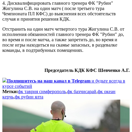
4. Дисквалифицировать главного тренера ФК "Рубин"
Жигулина С.В. на один матч ( после третьего тура
Чемпионата ПЛ КФС) до выяснения всех обстоятельств
случая и принятия решения КДК.
Отстранить на один матч четвертого тура Жигулина С.В. от
исполнения обязанностей главного тренера ФК "Рубин" до,
во время и после матча, а также запретить до, во время и
после игры находиться на скамье запасных, в раздевалке
команды, в подтрибунных помещениях.
Председатель КДК КФС Шевченко А.Г.
Подпишитесь
на наш канал в Telegram
и будьте всегда в
курсе событий
Метки:
фк таврия симферополь
,
фк бахчисарай
,
фк океан
керчь
,
фк рубин ялта