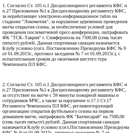
1. Согласно Ст. 105 п.1 Дисциплинарного регламента КФС и
п.27 Приложения №1 к Дисциплинарному регламенту КФС,
за неработающее электронно-информационное табло на
стадионе "Локомотив", за нарушение церемонии проведения
матча открытия сезона, за необеспечение условий для
проведения послематчевой пресс-конференции, оштрафовать
ФК "ТСК–Таврия" г. Симферополь на 7500,00 (семь тысяч
пятьсот) рублей. Данная спортивная санкция назначается
Клубу условно (согл. Постановлению Президиума КФС № 9
от 01.09.2015г., протокол заседания № 7 от 01.09.2015г.), с
испытательным сроком до окончания шестого тура
Чемпионата ПЛ КФС.
2. Согласно Ст. 105 п.1 Дисциплинарного регламента КФС и
п.27 Приложения №1 к Дисциплинарному регламенту КФС,
за отсутствие на матче с 59 минуты пожарной машины и
сотрудников МЧС, а также за нарушение п.17.1 Ст.17
Регламента Чемпионата ПЛ КФС, регламентирующий
организацию открытия футбольного сезона на первом
домашнем матче, оштрафовать ФК "Бахчисарай" на 7500,00
(семь тысяч пятьсот) рублей. Данная спортивная санкция
назначается Клубу условно (согл.Постановлению Президиума
КФС № 9 от 01.09.2015г., протокол заседания № 7 от