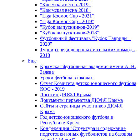
"Крымская весна-2019"
"Крымская весна-2018"
"Liga Космос Cup - 2021"
"Liga Космос Cup - 2019"
"Кубок выпускников-2019"
"Кубок выпускников-2018"
Футбольный фестиваль "Кубок Тавриды –
2020"
Турнир среди дворовых и сельских команд -
2018
Еще
Крымская футбольная академия имени А. Н.
Заяева
Уроки футбола в школах
Отчет Комитета детско-юношеского футбола
КФС - 2019
Логотип ДЮФЛ Крыма
Документы первенства ДЮФЛ Крыма
Сайты и страницы участников ДЮФЛ
Крыма
Год детско-юношеского футбола в
Республике Крым
Конференция "Структура и содержание
подготовки юных футболистов на базовом
этапе (7-14 лет)"