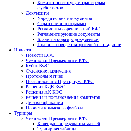
Комитет по статусу и трансферам
футболистов
Документы
Учредительные документы
Стратегии и программы
Регламенты соревнований КФС
Регламентирующие документы
Бланки и образцы документов
Правила поведения зрителей на стадионе
Новости
Новости КФС
Чемпионат Премьер-лиги КФС
Кубок КФС
Судейские назначения
Протоколы матчей
Постановления Президиума КФС
Решения КДК КФС
Решения АК КФС
Решения и постановления комитетов
Дисквалификации
Новости крымского футбола
Турниры
Чемпионат Премьер-лиги КФС
Календарь и результаты матчей
Турнирная таблица