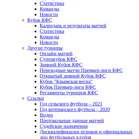
Статистика
Команды
Новости
Кубок КФС
Календарь и результаты матчей
Статистика
Команды
Новости
Другие турниры
Онлайн матчей
Суперкубок КФС
Зимний Кубок КФС
Переходные матчи Премьер-лиги КФС
Открытый зимний Кубок КФС
Кубок "Крымская весна"
Кубок Премьер-лиги КФС
Регламенты турниров КФС
Ссылки
Год сельского футбола – 2021
Год ветеранского футбола – 2020
Видео
Протокольные данные матчей
Судейские назначения
Дисквалификации игроков и официальных
лиц футбольных клубов