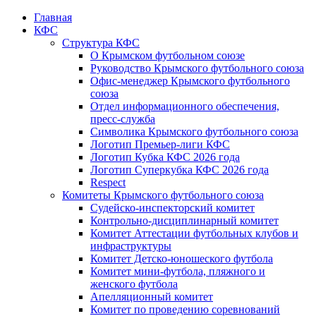
Главная
КФС
Структура КФС
О Крымском футбольном союзе
Руководство Крымского футбольного союза
Офис-менеджер Крымского футбольного
союза
Отдел информационного обеспечения,
пресс-служба
Символика Крымского футбольного союза
Логотип Премьер-лиги КФС
Логотип Кубка КФС 2026 года
Логотип Суперкубка КФС 2026 года
Respect
Комитеты Крымского футбольного союза
Судейско-инспекторский комитет
Контрольно-дисциплинарный комитет
Комитет Аттестации футбольных клубов и
инфраструктуры
Комитет Детско-юношеского футбола
Комитет мини-футбола, пляжного и
женского футбола
Апелляционный комитет
Комитет по проведению соревнований