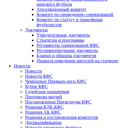
женского футбола
Апелляционный комитет
Комитет по проведению соревнований
Комитет по статусу и трансферам
футболистов
Документы
Учредительные документы
Стратегии и программы
Регламенты соревнований КФС
Регламентирующие документы
Бланки и образцы документов
Правила поведения зрителей на стадионе
Новости
Новости
Новости КФС
Чемпионат Премьер-лиги КФС
Кубок КФС
Судейские назначения
Протоколы матчей
Постановления Президиума КФС
Решения КДК КФС
Решения АК КФС
Решения и постановления комитетов
Дисквалификации
Новости крымского футбола