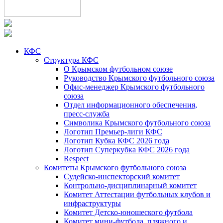
КФС
Структура КФС
О Крымском футбольном союзе
Руководство Крымского футбольного союза
Офис-менеджер Крымского футбольного
союза
Отдел информационного обеспечения,
пресс-служба
Символика Крымского футбольного союза
Логотип Премьер-лиги КФС
Логотип Кубка КФС 2026 года
Логотип Суперкубка КФС 2026 года
Respect
Комитеты Крымского футбольного союза
Судейско-инспекторский комитет
Контрольно-дисциплинарный комитет
Комитет Аттестации футбольных клубов и
инфраструктуры
Комитет Детско-юношеского футбола
Комитет мини-футбола, пляжного и