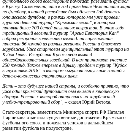
футбольного союза всесторонне помогает развивать футбол
в Крыму. Символично, что в год проведения Чемпионата мира
по футболу, в нашей республике был объявлен Год детско-
юношеского футбола, в рамках которого мы уже провели
крупный детский турнир "Крымская весна", в котором
приняли более 700 детей различных возрастов. В этом году
традиционный весенний турнир "Арена Евпатория Кап"
собрал рекордное количество команд: на соревнование
приехали 86 команд из разных регионов России и ближнего
зарубежья. Уже стартовал муниципальный этап турнира на
Кубок Главы Республики Крым среди команд
общеобразовательных заведений. В нем принимают участие
250 команд. Также впервые в Крыму пройдет турнир "Кубок
выпускников-2018", в котором сыграют выпускные команды
детско-юношеских спортивных школ.
Дети – это будущее нашей страны, и особенно приятно, что
уже один крымский футболист был вызван в юношескую
сборную России, с которой отправился на зарубежный
учебно-тренировочный сбор",
– сказал Юрий Ветоха.
Cтатс-секретарь, заместитель Министра спорта РФ Наталья
Паршикова отметила существенные достижения Крымского
футбольного союза и пожелала успехов в дальнейшем
развитии футбола на полуострове.