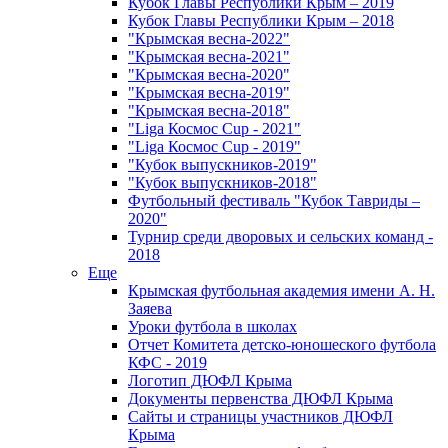
Кубок Главы Республики Крым – 2019
Кубок Главы Республики Крым – 2018
"Крымская весна-2022"
"Крымская весна-2021"
"Крымская весна-2020"
"Крымская весна-2019"
"Крымская весна-2018"
"Liga Космос Cup - 2021"
"Liga Космос Cup - 2019"
"Кубок выпускников-2019"
"Кубок выпускников-2018"
Футбольный фестиваль "Кубок Тавриды –
2020"
Турнир среди дворовых и сельских команд -
2018
Еще
Крымская футбольная академия имени А. Н.
Заяева
Уроки футбола в школах
Отчет Комитета детско-юношеского футбола
КФС - 2019
Логотип ДЮФЛ Крыма
Документы первенства ДЮФЛ Крыма
Сайты и страницы участников ДЮФЛ
Крыма