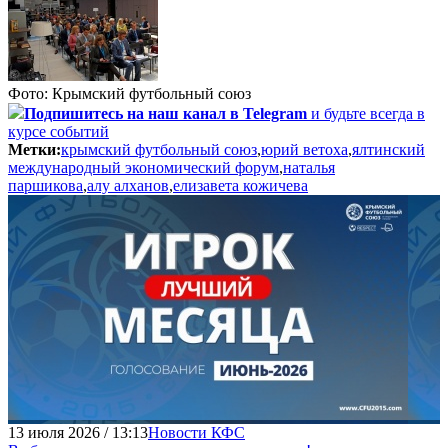
Фото: Крымский футбольный союз
Подпишитесь
на наш канал в Telegram
и будьте всегда в
курсе событий
Метки:
крымский футбольный союз
,
юрий ветоха
,
ялтинский
международный экономический форум
,
наталья
паршикова
,
алу алханов
,
елизавета кожичева
13 июля 2026 / 13:13
Новости КФС