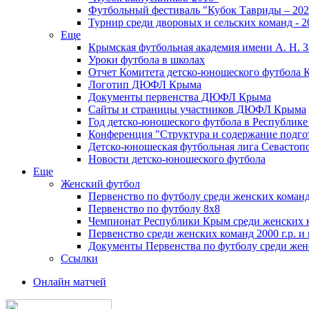
Футбольный фестиваль "Кубок Тавриды – 202
Турнир среди дворовых и сельских команд - 2
Еще
Крымская футбольная академия имени А. Н. З
Уроки футбола в школах
Отчет Комитета детско-юношеского футбола 
Логотип ДЮФЛ Крыма
Документы первенства ДЮФЛ Крыма
Сайты и страницы участников ДЮФЛ Крыма
Год детско-юношеского футбола в Республик
Конференция "Структура и содержание подгот
Детско-юношеская футбольная лига Севастоп
Новости детско-юношеского футбола
Еще
Женский футбол
Первенство по футболу среди женских команд
Первенство по футболу 8х8
Чемпионат Республики Крым среди женских 
Первенство среди женских команд 2000 г.р. и
Документы Первенства по футболу среди жен
Ссылки
Онлайн матчей