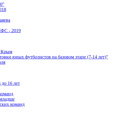
0"
018
аяева
КФС - 2019
е Крым
овки юных футболистов на базовом этапе (7-14 лет)"
оля
 до 16 лет
команд
 младше
ских команд