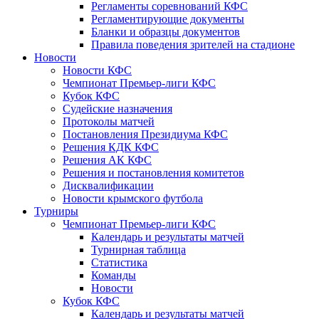
Регламенты соревнований КФС
Регламентирующие документы
Бланки и образцы документов
Правила поведения зрителей на стадионе
Новости
Новости КФС
Чемпионат Премьер-лиги КФС
Кубок КФС
Судейские назначения
Протоколы матчей
Постановления Президиума КФС
Решения КДК КФС
Решения АК КФС
Решения и постановления комитетов
Дисквалификации
Новости крымского футбола
Турниры
Чемпионат Премьер-лиги КФС
Календарь и результаты матчей
Турнирная таблица
Статистика
Команды
Новости
Кубок КФС
Календарь и результаты матчей