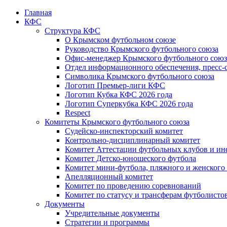
Главная
КФС
Структура КФС
О Крымском футбольном союзе
Руководство Крымского футбольного союза
Офис-менеджер Крымского футбольного союз
Отдел информационного обеспечения, пресс-
Символика Крымского футбольного союза
Логотип Премьер-лиги КФС
Логотип Кубка КФС 2026 года
Логотип Суперкубка КФС 2026 года
Respect
Комитеты Крымского футбольного союза
Судейско-инспекторский комитет
Контрольно-дисциплинарный комитет
Комитет Аттестации футбольных клубов и и
Комитет Детско-юношеского футбола
Комитет мини-футбола, пляжного и женского
Апелляционный комитет
Комитет по проведению соревнований
Комитет по статусу и трансферам футболисто
Документы
Учредительные документы
Стратегии и программы