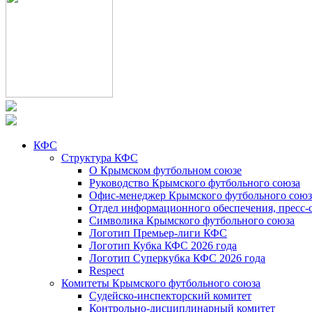
КФС
Структура КФС
О Крымском футбольном союзе
Руководство Крымского футбольного союза
Офис-менеджер Крымского футбольного союз
Отдел информационного обеспечения, пресс-
Символика Крымского футбольного союза
Логотип Премьер-лиги КФС
Логотип Кубка КФС 2026 года
Логотип Суперкубка КФС 2026 года
Respect
Комитеты Крымского футбольного союза
Судейско-инспекторский комитет
Контрольно-дисциплинарный комитет