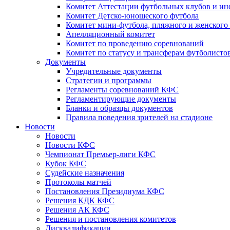
Комитет Аттестации футбольных клубов и и
Комитет Детско-юношеского футбола
Комитет мини-футбола, пляжного и женского
Апелляционный комитет
Комитет по проведению соревнований
Комитет по статусу и трансферам футболисто
Документы
Учредительные документы
Стратегии и программы
Регламенты соревнований КФС
Регламентирующие документы
Бланки и образцы документов
Правила поведения зрителей на стадионе
Новости
Новости
Новости КФС
Чемпионат Премьер-лиги КФС
Кубок КФС
Судейские назначения
Протоколы матчей
Постановления Президиума КФС
Решения КДК КФС
Решения АК КФС
Решения и постановления комитетов
Дисквалификации