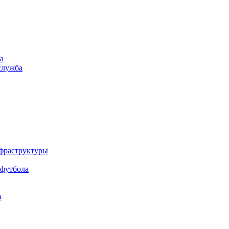
а
служба
нфраструктуры
 футбола
в