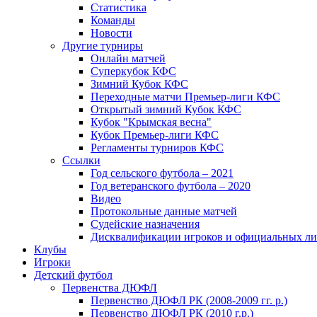
Статистика
Команды
Новости
Другие турниры
Онлайн матчей
Суперкубок КФС
Зимний Кубок КФС
Переходные матчи Премьер-лиги КФС
Открытый зимний Кубок КФС
Кубок "Крымская весна"
Кубок Премьер-лиги КФС
Регламенты турниров КФС
Ссылки
Год сельского футбола – 2021
Год ветеранского футбола – 2020
Видео
Протокольные данные матчей
Судейские назначения
Дисквалификации игроков и официальных ли
Клубы
Игроки
Детский футбол
Первенства ДЮФЛ
Первенство ДЮФЛ РК (2008-2009 гг. р.)
Первенство ДЮФЛ РК (2010 г.р.)