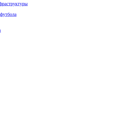
нфраструктуры
 футбола
в