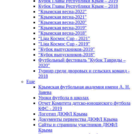
Кубок Главы Республики Крым – 2019
Кубок Главы Республики Крым – 2018
"Крымская весна-2022"
"Крымская весна-2021"
"Крымская весна-2020"
"Крымская весна-2019"
"Крымская весна-2018"
"Liga Космос Cup - 2021"
"Liga Космос Cup - 2019"
"Кубок выпускников-2019"
"Кубок выпускников-2018"
Футбольный фестиваль "Кубок Тавриды –
2020"
Турнир среди дворовых и сельских команд -
2018
Еще
Крымская футбольная академия имени А. Н.
Заяева
Уроки футбола в школах
Отчет Комитета детско-юношеского футбола
КФС - 2019
Логотип ДЮФЛ Крыма
Документы первенства ДЮФЛ Крыма
Сайты и страницы участников ДЮФЛ
Крыма