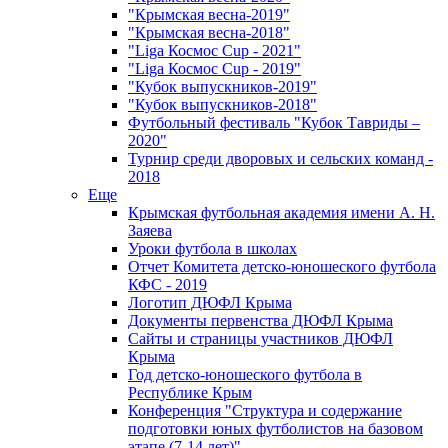
"Крымская весна-2019"
"Крымская весна-2018"
"Liga Космос Cup - 2021"
"Liga Космос Cup - 2019"
"Кубок выпускников-2019"
"Кубок выпускников-2018"
Футбольный фестиваль "Кубок Тавриды –
2020"
Турнир среди дворовых и сельских команд -
2018
Еще
Крымская футбольная академия имени А. Н.
Заяева
Уроки футбола в школах
Отчет Комитета детско-юношеского футбола
КФС - 2019
Логотип ДЮФЛ Крыма
Документы первенства ДЮФЛ Крыма
Сайты и страницы участников ДЮФЛ
Крыма
Год детско-юношеского футбола в
Республике Крым
Конференция "Структура и содержание
подготовки юных футболистов на базовом
этапе (7-14 лет)"