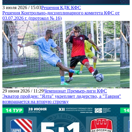
3 июля 2026 / 15:03
Решения КДК КФС
Решения Контрольно-дисциплинарного комитета КФС от
03.07.2026 г. (протокол № 16)
29 июня 2026 / 11:29
Чемпионат Премьер-лиги КФС
Экватор пройден: "Ялта" укрепляет лидерство, а "Таврия"
возвращается на вторую строчку