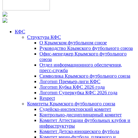
КФС
Структура КФС
О Крымском футбольном союзе
Руководство Крымского футбольного союза
Офис-менеджер Крымского футбольного
союза
Отдел информационного обеспечения,
пресс-служба
Символика Крымского футбольного союза
Логотип Премьер-лиги КФС
Логотип Кубка КФС 2026 года
Логотип Суперкубка КФС 2026 года
Respect
Комитеты Крымского футбольного союза
Судейско-инспекторский комитет
Контрольно-дисциплинарный комитет
Комитет Аттестации футбольных клубов и
инфраструктуры
Комитет Детско-юношеского футбола
Комитет мини-футбола, пляжного и