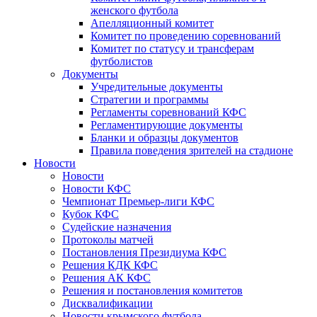
женского футбола
Апелляционный комитет
Комитет по проведению соревнований
Комитет по статусу и трансферам
футболистов
Документы
Учредительные документы
Стратегии и программы
Регламенты соревнований КФС
Регламентирующие документы
Бланки и образцы документов
Правила поведения зрителей на стадионе
Новости
Новости
Новости КФС
Чемпионат Премьер-лиги КФС
Кубок КФС
Судейские назначения
Протоколы матчей
Постановления Президиума КФС
Решения КДК КФС
Решения АК КФС
Решения и постановления комитетов
Дисквалификации
Новости крымского футбола