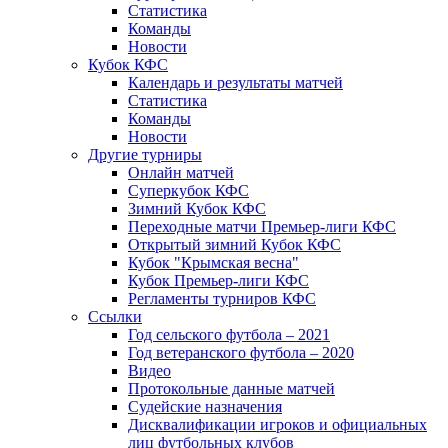
Статистика
Команды
Новости
Кубок КФС
Календарь и результаты матчей
Статистика
Команды
Новости
Другие турниры
Онлайн матчей
Суперкубок КФС
Зимний Кубок КФС
Переходные матчи Премьер-лиги КФС
Открытый зимний Кубок КФС
Кубок "Крымская весна"
Кубок Премьер-лиги КФС
Регламенты турниров КФС
Ссылки
Год сельского футбола – 2021
Год ветеранского футбола – 2020
Видео
Протокольные данные матчей
Судейские назначения
Дисквалификации игроков и официальных
лиц футбольных клубов