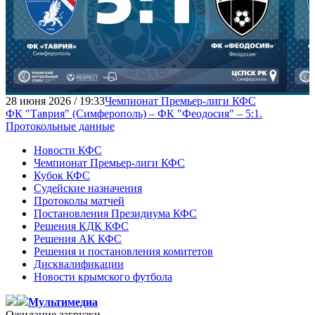
28 июня 2026 / 19:33
Чемпионат Премьер-лиги КФС
ФК "Таврия" (Симферополь) – ФК "Феодосия" – 5:1.
Протокольные данные
Новости КФС
Чемпионат Премьер-лиги КФС
Кубок КФС
Судейские назначения
Протоколы матчей
Постановления Президиума КФС
Решения КДК КФС
Решения АК КФС
Решения и постановления комитетов
Дисквалификации
Новости крымского футбола
Мультимедиа
Ожидание загрузки...