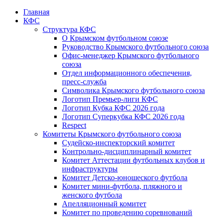
Главная
КФС
Структура КФС
О Крымском футбольном союзе
Руководство Крымского футбольного союза
Офис-менеджер Крымского футбольного
союза
Отдел информационного обеспечения,
пресс-служба
Символика Крымского футбольного союза
Логотип Премьер-лиги КФС
Логотип Кубка КФС 2026 года
Логотип Суперкубка КФС 2026 года
Respect
Комитеты Крымского футбольного союза
Судейско-инспекторский комитет
Контрольно-дисциплинарный комитет
Комитет Аттестации футбольных клубов и
инфраструктуры
Комитет Детско-юношеского футбола
Комитет мини-футбола, пляжного и
женского футбола
Апелляционный комитет
Комитет по проведению соревнований