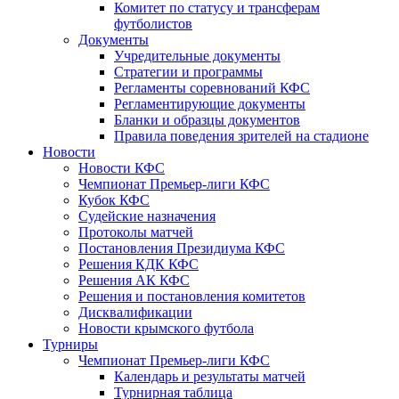
Комитет по статусу и трансферам
футболистов
Документы
Учредительные документы
Стратегии и программы
Регламенты соревнований КФС
Регламентирующие документы
Бланки и образцы документов
Правила поведения зрителей на стадионе
Новости
Новости КФС
Чемпионат Премьер-лиги КФС
Кубок КФС
Судейские назначения
Протоколы матчей
Постановления Президиума КФС
Решения КДК КФС
Решения АК КФС
Решения и постановления комитетов
Дисквалификации
Новости крымского футбола
Турниры
Чемпионат Премьер-лиги КФС
Календарь и результаты матчей
Турнирная таблица