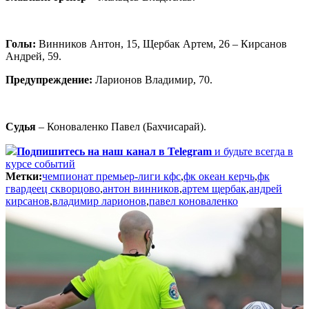
Голы:
Винников Антон, 15, Щербак Артем, 26 – Кирсанов
Андрей, 59.
Предупреждение:
Ларионов Владимир, 70.
Судья
– Коноваленко Павел (Бахчисарай).
Подпишитесь
на наш канал в Telegram
и будьте всегда в
курсе событий
Метки:
чемпионат премьер-лиги кфс
,
фк океан керчь
,
фк
гвардеец скворцово
,
антон винников
,
артем щербак
,
андрей
кирсанов
,
владимир ларионов
,
павел коноваленко