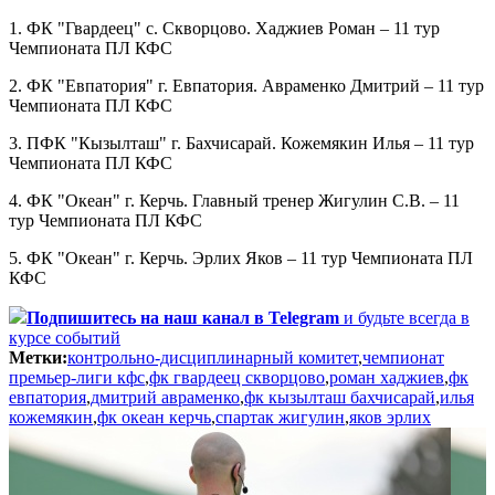
1. ФК "Гвардеец" с. Скворцово. Хаджиев Роман – 11 тур
Чемпионата ПЛ КФС
2. ФК "Евпатория" г. Евпатория. Авраменко Дмитрий – 11 тур
Чемпионата ПЛ КФС
3. ПФК "Кызылташ" г. Бахчисарай. Кожемякин Илья – 11 тур
Чемпионата ПЛ КФС
4. ФК "Океан" г. Керчь. Главный тренер Жигулин С.В. – 11
тур Чемпионата ПЛ КФС
5. ФК "Океан" г. Керчь. Эрлих Яков – 11 тур Чемпионата ПЛ
КФС
Подпишитесь
на наш канал в Telegram
и будьте всегда в
курсе событий
Метки:
контрольно-дисциплинарный комитет
,
чемпионат
премьер-лиги кфс
,
фк гвардеец скворцово
,
роман хаджиев
,
фк
евпатория
,
дмитрий авраменко
,
фк кызылташ бахчисарай
,
илья
кожемякин
,
фк океан керчь
,
спартак жигулин
,
яков эрлих