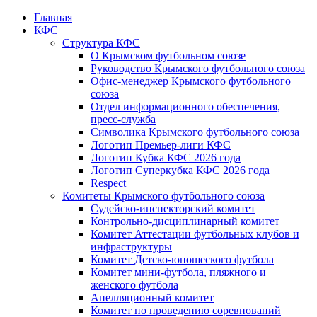
Главная
КФС
Структура КФС
О Крымском футбольном союзе
Руководство Крымского футбольного союза
Офис-менеджер Крымского футбольного
союза
Отдел информационного обеспечения,
пресс-служба
Символика Крымского футбольного союза
Логотип Премьер-лиги КФС
Логотип Кубка КФС 2026 года
Логотип Суперкубка КФС 2026 года
Respect
Комитеты Крымского футбольного союза
Судейско-инспекторский комитет
Контрольно-дисциплинарный комитет
Комитет Аттестации футбольных клубов и
инфраструктуры
Комитет Детско-юношеского футбола
Комитет мини-футбола, пляжного и
женского футбола
Апелляционный комитет
Комитет по проведению соревнований