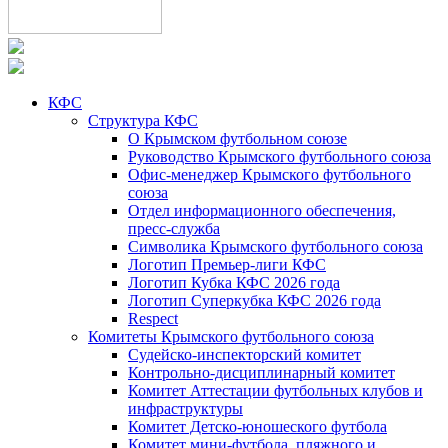
КФС
Структура КФС
О Крымском футбольном союзе
Руководство Крымского футбольного союза
Офис-менеджер Крымского футбольного
союза
Отдел информационного обеспечения,
пресс-служба
Символика Крымского футбольного союза
Логотип Премьер-лиги КФС
Логотип Кубка КФС 2026 года
Логотип Суперкубка КФС 2026 года
Respect
Комитеты Крымского футбольного союза
Судейско-инспекторский комитет
Контрольно-дисциплинарный комитет
Комитет Аттестации футбольных клубов и
инфраструктуры
Комитет Детско-юношеского футбола
Комитет мини-футбола, пляжного и