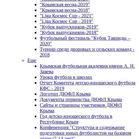
"Крымская весна-2019"
"Крымская весна-2018"
"Liga Космос Cup - 2021"
"Liga Космос Cup - 2019"
"Кубок выпускников-2019"
"Кубок выпускников-2018"
Футбольный фестиваль "Кубок Тавриды –
2020"
Турнир среди дворовых и сельских команд -
2018
Еще
Крымская футбольная академия имени А. Н.
Заяева
Уроки футбола в школах
Отчет Комитета детско-юношеского футбола
КФС - 2019
Логотип ДЮФЛ Крыма
Документы первенства ДЮФЛ Крыма
Сайты и страницы участников ДЮФЛ
Крыма
Год детско-юношеского футбола в
Республике Крым
Конференция "Структура и содержание
подготовки юных футболистов на базовом
этапе (7-14 лет)"