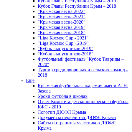
Кубок Главы Республики Крым – 2019
Кубок Главы Республики Крым – 2018
"Крымская весна-2022"
"Крымская весна-2021"
"Крымская весна-2020"
"Крымская весна-2019"
"Крымская весна-2018"
"Liga Космос Cup - 2021"
"Liga Космос Cup - 2019"
"Кубок выпускников-2019"
"Кубок выпускников-2018"
Футбольный фестиваль "Кубок Тавриды –
2020"
Турнир среди дворовых и сельских команд -
2018
Еще
Крымская футбольная академия имени А. Н.
Заяева
Уроки футбола в школах
Отчет Комитета детско-юношеского футбола
КФС - 2019
Логотип ДЮФЛ Крыма
Документы первенства ДЮФЛ Крыма
Сайты и страницы участников ДЮФЛ
Крыма