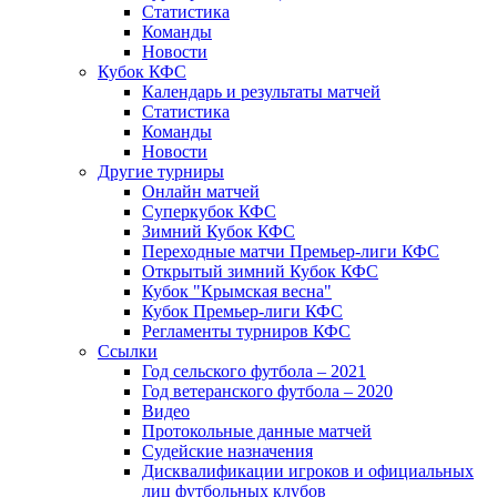
Статистика
Команды
Новости
Кубок КФС
Календарь и результаты матчей
Статистика
Команды
Новости
Другие турниры
Онлайн матчей
Суперкубок КФС
Зимний Кубок КФС
Переходные матчи Премьер-лиги КФС
Открытый зимний Кубок КФС
Кубок "Крымская весна"
Кубок Премьер-лиги КФС
Регламенты турниров КФС
Ссылки
Год сельского футбола – 2021
Год ветеранского футбола – 2020
Видео
Протокольные данные матчей
Судейские назначения
Дисквалификации игроков и официальных
лиц футбольных клубов