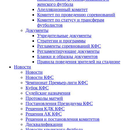
женского футбола
Апелляционный комитет
Комитет по проведению соревнований
Комитет по статусу и трансферам
футболистов
Документы
Учредительные документы
Стратегии и программы
Регламенты соревнований КФС
Регламентирующие документы
Бланки и образцы документов
Правила поведения зрителей на стадионе
Новости
Новости
Новости КФС
Чемпионат Премьер-лиги КФС
Кубок КФС
Судейские назначения
Протоколы матчей
Постановления Президиума КФС
Решения КДК КФС
Решения АК КФС
Решения и постановления комитетов
Дисквалификации
Новости крымского футбола