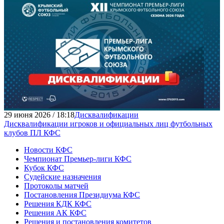
29 июня 2026 / 18:18
Дисквалификации
Дисквалификации игроков и официальных лиц футбольных
клубов ПЛ КФС
Новости КФС
Чемпионат Премьер-лиги КФС
Кубок КФС
Судейские назначения
Протоколы матчей
Постановления Президиума КФС
Решения КДК КФС
Решения АК КФС
Решения и постановления комитетов