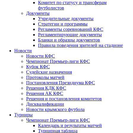
Комитет по статусу и трансферам
футболистов
Документы
Учредительные документы
Стратегии и программы
Регламенты соревнований КФС
Регламентирующие документы
Бланки и образцы документов
Правила поведения зрителей на стадионе
Новости
Новости КФС
Чемпионат Премьер-лиги КФС
Кубок КФС
Судейские назначения
Протоколы матчей
Постановления Президиума КФС
Решения КДК КФС
Решения АК КФС
Решения и постановления комитетов
Дисквалификации
Новости крымского футбола
Турниры
Чемпионат Премьер-лиги КФС
Календарь и результаты матчей
Турнирная таблица