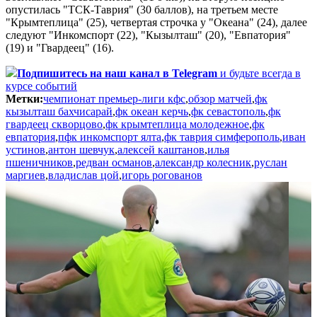
опустилась "ТСК-Таврия" (30 баллов), на третьем месте
"Крымтеплица" (25), четвертая строчка у "Океана" (24), далее
следуют "Инкомспорт (22), "Кызылташ" (20), "Евпатория"
(19) и "Гвардеец" (16).
Подпишитесь
на наш канал в Telegram
и будьте всегда в
курсе событий
Метки:
чемпионат премьер-лиги кфс
,
обзор матчей
,
фк
кызылташ бахчисарай
,
фк океан керчь
,
фк севастополь
,
фк
гвардеец скворцово
,
фк крымтеплица молодежное
,
фк
евпатория
,
пфк инкомспорт ялта
,
фк таврия симферополь
,
иван
устинов
,
антон шевчук
,
алексей каштанов
,
илья
пшеничников
,
редван османов
,
александр колесник
,
руслан
маргиев
,
владислав цой
,
игорь рогованов