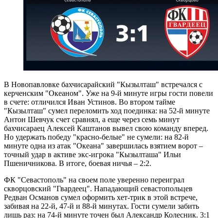
В Новопавловке бахчисарайский "Кызылташ" встречался с
керченским "Океаном". Уже на 9-й минуте игры гости повели
в счете: отличился Иван Устинов. Во втором тайме
"Кызылташ" сумел переломить ход поединка: на 52-й минуте
Антон Шевчук счет сравнял, а еще через семь минут
бахчисараец Алексей Каштанов вывел свою команду вперед.
Но удержать победу "красно-белые" не сумели: на 82-й
минуте одна из атак "Океана" завершилась взятием ворот –
точный удар в активе экс-игрока "Кызылташа" Ильи
Пшеничникова. В итоге, боевая ничья – 2:2.
ФК "Севастополь" на своем поле уверенно переиграл
скворцовский "Гвардеец". Нападающий севастопольцев
Редван Османов сумел оформить хет-трик в этой встрече,
забивая на 22-й, 47-й и 88-й минутах. Гости сумели забить
лишь раз: на 74-й минуте точен был Александр Колесник. 3:1