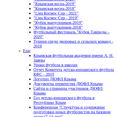
"Крымская весна-2019"
"Крымская весна-2018"
"Liga Космос Cup - 2021"
"Liga Космос Cup - 2019"
"Кубок выпускников-2019"
"Кубок выпускников-2018"
Футбольный фестиваль "Кубок Тавриды –
2020"
Турнир среди дворовых и сельских команд -
2018
Еще
Крымская футбольная академия имени А. Н.
Заяева
Уроки футбола в школах
Отчет Комитета детско-юношеского футбола
КФС - 2019
Логотип ДЮФЛ Крыма
Документы первенства ДЮФЛ Крыма
Сайты и страницы участников ДЮФЛ
Крыма
Год детско-юношеского футбола в
Республике Крым
Конференция "Структура и содержание
подготовки юных футболистов на базовом
этапе (7-14 лет)"