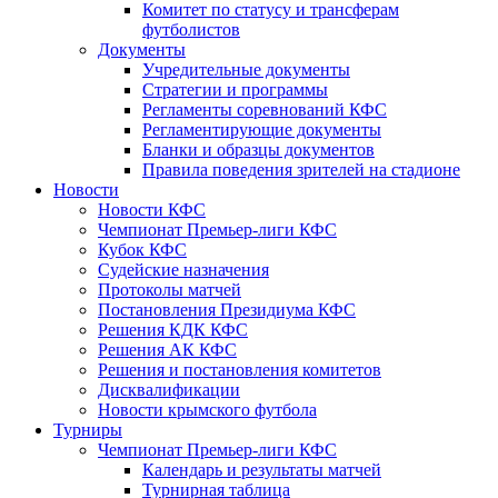
Комитет по статусу и трансферам
футболистов
Документы
Учредительные документы
Стратегии и программы
Регламенты соревнований КФС
Регламентирующие документы
Бланки и образцы документов
Правила поведения зрителей на стадионе
Новости
Новости КФС
Чемпионат Премьер-лиги КФС
Кубок КФС
Судейские назначения
Протоколы матчей
Постановления Президиума КФС
Решения КДК КФС
Решения АК КФС
Решения и постановления комитетов
Дисквалификации
Новости крымского футбола
Турниры
Чемпионат Премьер-лиги КФС
Календарь и результаты матчей
Турнирная таблица