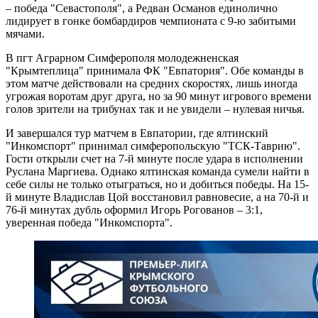
– победа "Севастополя", а Редван Османов единолично
лидирует в гонке бомбардиров чемпионата с 9-ю забитыми
мячами.
В пгт Аграрном Симферополя молодежненская
"Крымтеплица" принимала ФК "Евпатория". Обе команды в
этом матче действовали на средних скоростях, лишь иногда
угрожая воротам друг друга, но за 90 минут игрового времени
голов зрители на трибунах так и не увидели – нулевая ничья.
И завершался тур матчем в Евпатории, где ялтинский
"Инкомспорт" принимал симферопольскую "ТСК-Таврию".
Гости открыли счет на 7-й минуте после удара в исполнении
Руслана Маргиева. Однако ялтинская команда сумели найти в
себе силы не только отыграться, но и добиться победы. На 15-
й минуте Владислав Цой восстановил равновесие, а на 70-й и
76-й минутах дубль оформил Игорь Рогованов – 3:1,
уверенная победа "Инкомспорта".