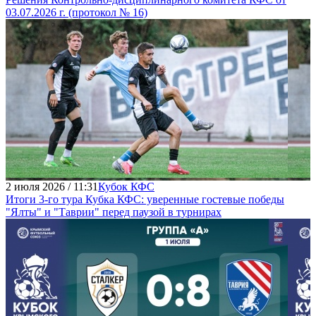
03.07.2026 г. (протокол № 16)
2 июля 2026 / 11:31
Кубок КФС
Итоги 3-го тура Кубка КФС: уверенные гостевые победы
"Ялты" и "Таврии" перед паузой в турнирах