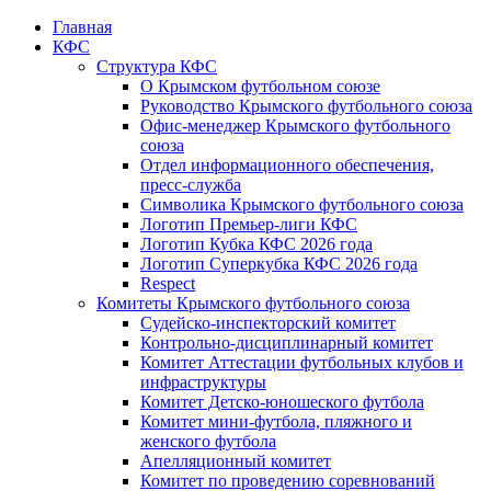
Главная
КФС
Структура КФС
О Крымском футбольном союзе
Руководство Крымского футбольного союза
Офис-менеджер Крымского футбольного
союза
Отдел информационного обеспечения,
пресс-служба
Символика Крымского футбольного союза
Логотип Премьер-лиги КФС
Логотип Кубка КФС 2026 года
Логотип Суперкубка КФС 2026 года
Respect
Комитеты Крымского футбольного союза
Судейско-инспекторский комитет
Контрольно-дисциплинарный комитет
Комитет Аттестации футбольных клубов и
инфраструктуры
Комитет Детско-юношеского футбола
Комитет мини-футбола, пляжного и
женского футбола
Апелляционный комитет
Комитет по проведению соревнований