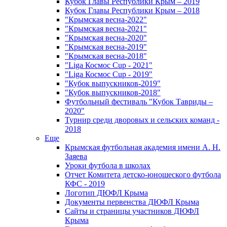
Кубок Главы Республики Крым – 2019
Кубок Главы Республики Крым – 2018
"Крымская весна-2022"
"Крымская весна-2021"
"Крымская весна-2020"
"Крымская весна-2019"
"Крымская весна-2018"
"Liga Космос Cup - 2021"
"Liga Космос Cup - 2019"
"Кубок выпускников-2019"
"Кубок выпускников-2018"
Футбольный фестиваль "Кубок Тавриды –
2020"
Турнир среди дворовых и сельских команд -
2018
Еще
Крымская футбольная академия имени А. Н.
Заяева
Уроки футбола в школах
Отчет Комитета детско-юношеского футбола
КФС - 2019
Логотип ДЮФЛ Крыма
Документы первенства ДЮФЛ Крыма
Сайты и страницы участников ДЮФЛ
Крыма