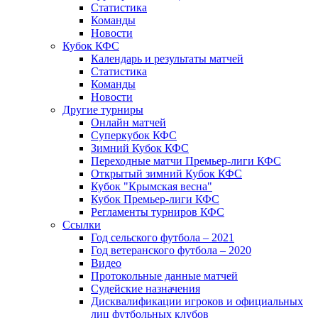
Статистика
Команды
Новости
Кубок КФС
Календарь и результаты матчей
Статистика
Команды
Новости
Другие турниры
Онлайн матчей
Суперкубок КФС
Зимний Кубок КФС
Переходные матчи Премьер-лиги КФС
Открытый зимний Кубок КФС
Кубок "Крымская весна"
Кубок Премьер-лиги КФС
Регламенты турниров КФС
Ссылки
Год сельского футбола – 2021
Год ветеранского футбола – 2020
Видео
Протокольные данные матчей
Судейские назначения
Дисквалификации игроков и официальных
лиц футбольных клубов