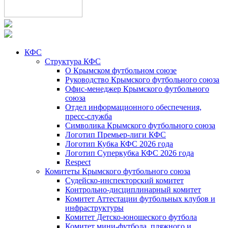
КФС
Структура КФС
О Крымском футбольном союзе
Руководство Крымского футбольного союза
Офис-менеджер Крымского футбольного
союза
Отдел информационного обеспечения,
пресс-служба
Символика Крымского футбольного союза
Логотип Премьер-лиги КФС
Логотип Кубка КФС 2026 года
Логотип Суперкубка КФС 2026 года
Respect
Комитеты Крымского футбольного союза
Судейско-инспекторский комитет
Контрольно-дисциплинарный комитет
Комитет Аттестации футбольных клубов и
инфраструктуры
Комитет Детско-юношеского футбола
Комитет мини-футбола, пляжного и