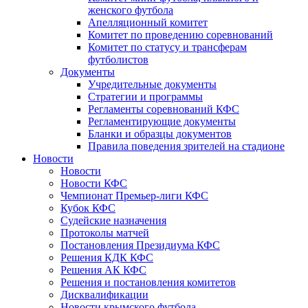
женского футбола
Апелляционный комитет
Комитет по проведению соревнований
Комитет по статусу и трансферам
футболистов
Документы
Учредительные документы
Стратегии и программы
Регламенты соревнований КФС
Регламентирующие документы
Бланки и образцы документов
Правила поведения зрителей на стадионе
Новости
Новости
Новости КФС
Чемпионат Премьер-лиги КФС
Кубок КФС
Судейские назначения
Протоколы матчей
Постановления Президиума КФС
Решения КДК КФС
Решения АК КФС
Решения и постановления комитетов
Дисквалификации
Новости крымского футбола