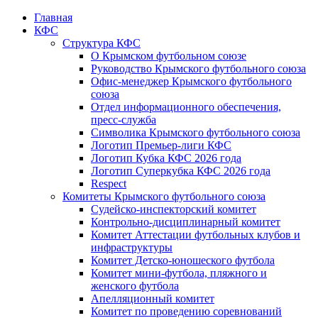
Главная
КФС
Структура КФС
О Крымском футбольном союзе
Руководство Крымского футбольного союза
Офис-менеджер Крымского футбольного
союза
Отдел информационного обеспечения,
пресс-служба
Символика Крымского футбольного союза
Логотип Премьер-лиги КФС
Логотип Кубка КФС 2026 года
Логотип Суперкубка КФС 2026 года
Respect
Комитеты Крымского футбольного союза
Судейско-инспекторский комитет
Контрольно-дисциплинарный комитет
Комитет Аттестации футбольных клубов и
инфраструктуры
Комитет Детско-юношеского футбола
Комитет мини-футбола, пляжного и
женского футбола
Апелляционный комитет
Комитет по проведению соревнований