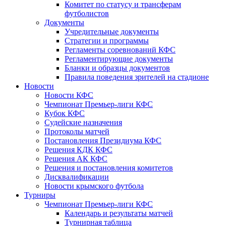
Комитет по статусу и трансферам
футболистов
Документы
Учредительные документы
Стратегии и программы
Регламенты соревнований КФС
Регламентирующие документы
Бланки и образцы документов
Правила поведения зрителей на стадионе
Новости
Новости КФС
Чемпионат Премьер-лиги КФС
Кубок КФС
Судейские назначения
Протоколы матчей
Постановления Президиума КФС
Решения КДК КФС
Решения АК КФС
Решения и постановления комитетов
Дисквалификации
Новости крымского футбола
Турниры
Чемпионат Премьер-лиги КФС
Календарь и результаты матчей
Турнирная таблица