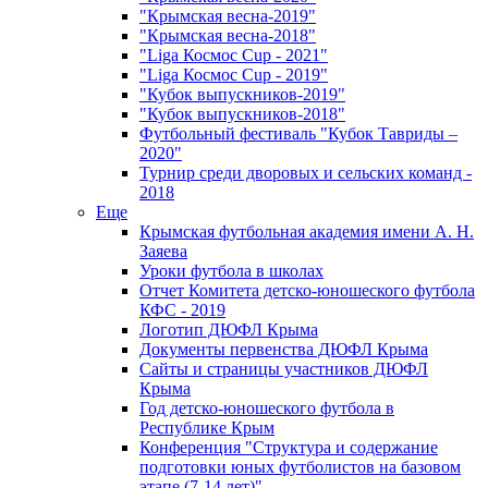
"Крымская весна-2019"
"Крымская весна-2018"
"Liga Космос Cup - 2021"
"Liga Космос Cup - 2019"
"Кубок выпускников-2019"
"Кубок выпускников-2018"
Футбольный фестиваль "Кубок Тавриды –
2020"
Турнир среди дворовых и сельских команд -
2018
Еще
Крымская футбольная академия имени А. Н.
Заяева
Уроки футбола в школах
Отчет Комитета детско-юношеского футбола
КФС - 2019
Логотип ДЮФЛ Крыма
Документы первенства ДЮФЛ Крыма
Сайты и страницы участников ДЮФЛ
Крыма
Год детско-юношеского футбола в
Республике Крым
Конференция "Структура и содержание
подготовки юных футболистов на базовом
этапе (7-14 лет)"