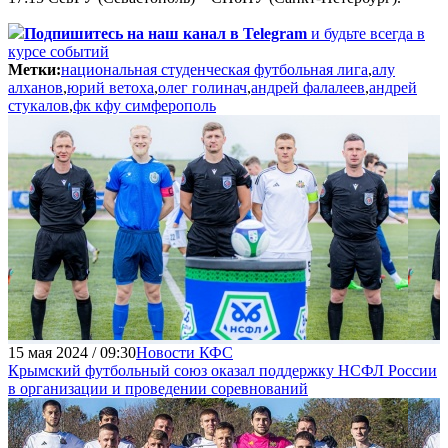
Подпишитесь
на наш канал в Telegram
и будьте всегда в
курсе событий
Метки:
национальная студенческая футбольная лига
,
алу
алханов
,
юрий ветоха
,
олег голинач
,
андрей фалалеев
,
андрей
стукалов
,
фк кфу симферополь
15 мая 2024 / 09:30
Новости КФС
Крымский футбольный союз оказал поддержку НСФЛ России
в организации и проведении соревнований