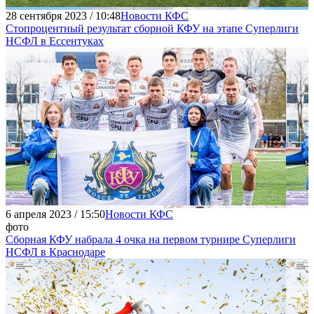
28 сентября 2023 / 10:48
Новости КФС
Стопроцентный результат сборной КФУ на этапе Суперлиги
НСФЛ в Ессентуках
6 апреля 2023 / 15:50
Новости КФС
фото
Сборная КФУ набрала 4 очка на первом турнире Суперлиги
НСФЛ в Краснодаре