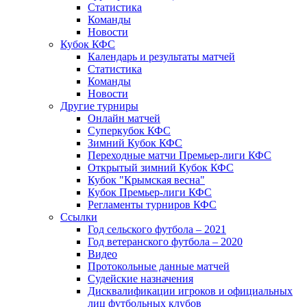
Статистика
Команды
Новости
Кубок КФС
Календарь и результаты матчей
Статистика
Команды
Новости
Другие турниры
Онлайн матчей
Суперкубок КФС
Зимний Кубок КФС
Переходные матчи Премьер-лиги КФС
Открытый зимний Кубок КФС
Кубок "Крымская весна"
Кубок Премьер-лиги КФС
Регламенты турниров КФС
Ссылки
Год сельского футбола – 2021
Год ветеранского футбола – 2020
Видео
Протокольные данные матчей
Судейские назначения
Дисквалификации игроков и официальных
лиц футбольных клубов