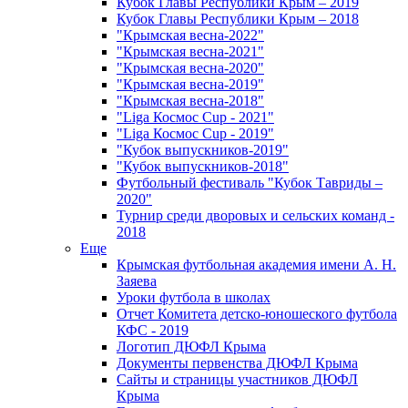
Кубок Главы Республики Крым – 2019
Кубок Главы Республики Крым – 2018
"Крымская весна-2022"
"Крымская весна-2021"
"Крымская весна-2020"
"Крымская весна-2019"
"Крымская весна-2018"
"Liga Космос Cup - 2021"
"Liga Космос Cup - 2019"
"Кубок выпускников-2019"
"Кубок выпускников-2018"
Футбольный фестиваль "Кубок Тавриды –
2020"
Турнир среди дворовых и сельских команд -
2018
Еще
Крымская футбольная академия имени А. Н.
Заяева
Уроки футбола в школах
Отчет Комитета детско-юношеского футбола
КФС - 2019
Логотип ДЮФЛ Крыма
Документы первенства ДЮФЛ Крыма
Сайты и страницы участников ДЮФЛ
Крыма