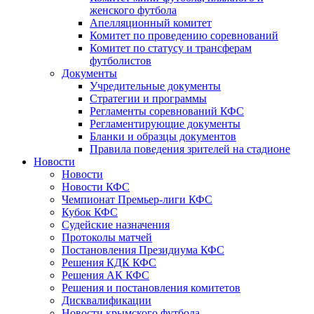
женского футбола
Апелляционный комитет
Комитет по проведению соревнований
Комитет по статусу и трансферам
футболистов
Документы
Учредительные документы
Стратегии и программы
Регламенты соревнований КФС
Регламентирующие документы
Бланки и образцы документов
Правила поведения зрителей на стадионе
Новости
Новости
Новости КФС
Чемпионат Премьер-лиги КФС
Кубок КФС
Судейские назначения
Протоколы матчей
Постановления Президиума КФС
Решения КДК КФС
Решения АК КФС
Решения и постановления комитетов
Дисквалификации
Новости крымского футбола