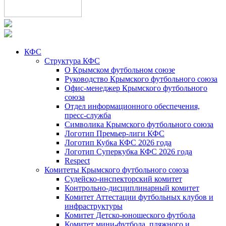
КФС
Структура КФС
О Крымском футбольном союзе
Руководство Крымского футбольного союза
Офис-менеджер Крымского футбольного
союза
Отдел информационного обеспечения,
пресс-служба
Символика Крымского футбольного союза
Логотип Премьер-лиги КФС
Логотип Кубка КФС 2026 года
Логотип Суперкубка КФС 2026 года
Respect
Комитеты Крымского футбольного союза
Судейско-инспекторский комитет
Контрольно-дисциплинарный комитет
Комитет Аттестации футбольных клубов и
инфраструктуры
Комитет Детско-юношеского футбола
Комитет мини-футбола, пляжного и