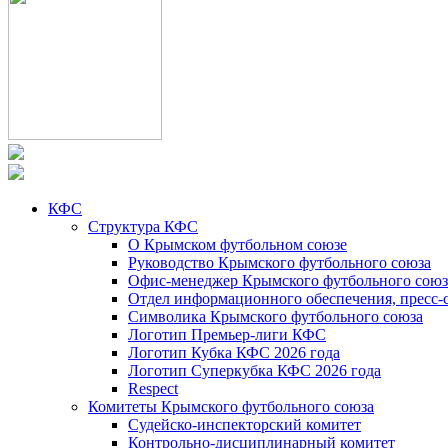
КФС
Структура КФС
О Крымском футбольном союзе
Руководство Крымского футбольного союза
Офис-менеджер Крымского футбольного союз
Отдел информационного обеспечения, пресс-
Символика Крымского футбольного союза
Логотип Премьер-лиги КФС
Логотип Кубка КФС 2026 года
Логотип Суперкубка КФС 2026 года
Respect
Комитеты Крымского футбольного союза
Судейско-инспекторский комитет
Контрольно-дисциплинарный комитет