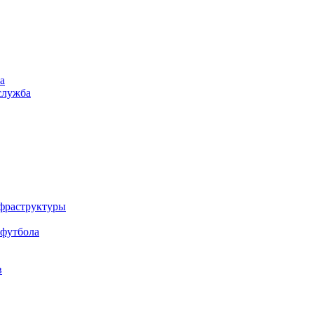
а
служба
нфраструктуры
 футбола
в