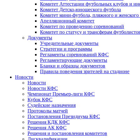
Комитет Аттестации футбольных клубов и и
Комитет Детско-юношеского футбола
Комитет мини-футбола, пляжного и женского
Апелляционный комитет
Комитет по проведению соревнований
Комитет по статусу и трансферам футболисто
Документы
Учредительные документы
Стратегии и программы
Регламенты соревнований КФС
Регламентирующие документы
Бланки и образцы документов
Правила поведения зрителей на стадионе
Новости
Новости
Новости КФС
Чемпионат Премьер-лиги КФС
Кубок КФС
Судейские назначения
Протоколы матчей
Постановления Президиума КФС
Решения КДК КФС
Решения АК КФС
Решения и постановления комитетов
Дисквалификации