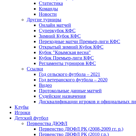
Статистика
Команды
Новости
Другие турниры
Онлайн матчей
Суперкубок КФС
Зимний Кубок КФС
Переходные матчи Премьер-лиги КФС
Открытый зимний Кубок КФС
Кубок "Крымская весна"
Кубок Премьер-лиги КФС
Регламенты турниров КФС
Ссылки
Год сельского футбола – 2021
Год ветеранского футбола – 2020
Видео
Протокольные данные матчей
Судейские назначения
Дисквалификации игроков и официальных ли
Клубы
Игроки
Детский футбол
Первенства ДЮФЛ
Первенство ДЮФЛ РК (2008-2009 гг. р.)
Первенство ДЮФЛ РК (2010 г.р.)