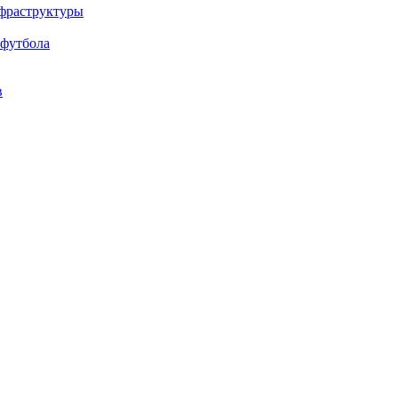
нфраструктуры
 футбола
в