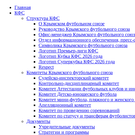
Главная
КФС
Структура КФС
О Крымском футбольном союзе
Руководство Крымского футбольного союза
Офис-менеджер Крымского футбольного союз
Отдел информационного обеспечения, пресс-
Символика Крымского футбольного союза
Логотип Премьер-лиги КФС
Логотип Кубка КФС 2026 года
Логотип Суперкубка КФС 2026 года
Respect
Комитеты Крымского футбольного союза
Судейско-инспекторский комитет
Контрольно-дисциплинарный комитет
Комитет Аттестации футбольных клубов и и
Комитет Детско-юношеского футбола
Комитет мини-футбола, пляжного и женского
Апелляционный комитет
Комитет по проведению соревнований
Комитет по статусу и трансферам футболисто
Документы
Учредительные документы
Стратегии и программы