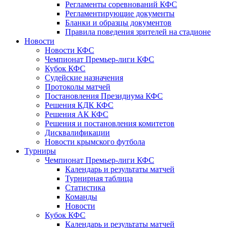
Регламенты соревнований КФС
Регламентирующие документы
Бланки и образцы документов
Правила поведения зрителей на стадионе
Новости
Новости КФС
Чемпионат Премьер-лиги КФС
Кубок КФС
Судейские назначения
Протоколы матчей
Постановления Президиума КФС
Решения КДК КФС
Решения АК КФС
Решения и постановления комитетов
Дисквалификации
Новости крымского футбола
Турниры
Чемпионат Премьер-лиги КФС
Календарь и результаты матчей
Турнирная таблица
Статистика
Команды
Новости
Кубок КФС
Календарь и результаты матчей