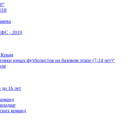
0"
018
аяева
КФС - 2019
е Крым
овки юных футболистов на базовом этапе (7-14 лет)"
оля
 до 16 лет
команд
 младше
ских команд