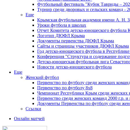
Футбольный фестиваль "Кубок Тавриды – 202
Турнир среди дворовых и сельских команд - 2
Еще
Крымская футбольная академия имени А. Н. З
Уроки футбола в школах
Отчет Комитета детско-юношеского футбола 
Логотип ДЮФЛ Крыма
Документы первенства ДЮФЛ Крыма
Сайты и страницы участников ДЮФЛ Крыма
Год детско-юношеского футбола в Республик
Конференция "Структура и содержание подгот
Детско-юношеская футбольная лига Севастоп
Новости детско-юношеского футбола
Еще
Женский футбол
Первенство по футболу среди женских команд
Первенство по футболу 8х8
Чемпионат Республики Крым среди женских 
Первенство среди женских команд 2000 г.р. и
Документы Первенства по футболу среди жен
Ссылки
Онлайн матчей