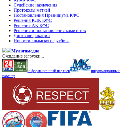
Судейские назначения
Протоколы матчей
Постановления Президиума КФС
Решения КДК КФС
Решения АК КФС
Решения и постановления комитетов
Дисквалификации
Новости крымского футбола
Мультимедиа
Ожидание загрузки...
информационный партнер
информационный
партнер