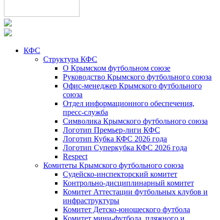
КФС
Структура КФС
О Крымском футбольном союзе
Руководство Крымского футбольного союза
Офис-менеджер Крымского футбольного
союза
Отдел информационного обеспечения,
пресс-служба
Символика Крымского футбольного союза
Логотип Премьер-лиги КФС
Логотип Кубка КФС 2026 года
Логотип Суперкубка КФС 2026 года
Respect
Комитеты Крымского футбольного союза
Судейско-инспекторский комитет
Контрольно-дисциплинарный комитет
Комитет Аттестации футбольных клубов и
инфраструктуры
Комитет Детско-юношеского футбола
Комитет мини-футбола, пляжного и