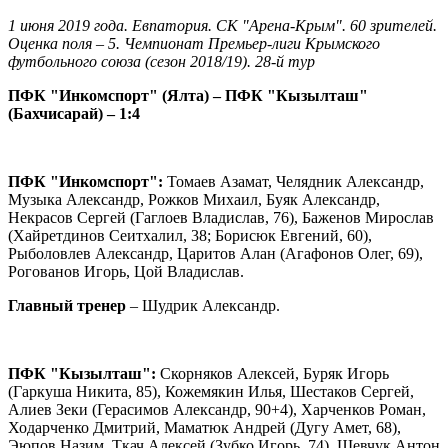
1 июня 2019 года. Евпатория. СК "Арена-Крым". 60 зрителей.
Оценка поля – 5. Чемпионат Премьер-лиги Крымского
футбольного союза (сезон 2018/19). 28-й тур
ПФК "Инкомспорт" (Ялта) – ПФК "Кызылташ"
(Бахчисарай) – 1:4
ПФК "Инкомспорт":
Томаев Азамат, Челядник Александр,
Музыка Александр, Рожков Михаил, Буяк Александр,
Некрасов Сергей (Гаглоев Владислав, 76), Баженов Мирослав
(Хайретдинов Сеитхалил, 38; Борисюк Евгений, 60),
Рыболовлев Александр, Царитов Алан (Агафонов Олег, 69),
Рогованов Игорь, Цой Владислав.
Главный тренер
– Шудрик Александр.
ПФК "Кызылташ":
Скорняков Алексей, Буряк Игорь
(Гаркуша Никита, 85), Кожемякин Илья, Шестаков Сергей,
Алиев Зеки (Герасимов Александр, 90+4), Харченков Роман,
Ходарченко Дмитрий, Маматюк Андрей (Дугу Амет, 68),
Эюпов Назим, Ткач Алексей (Зубко Игорь, 74), Шевчук Антон