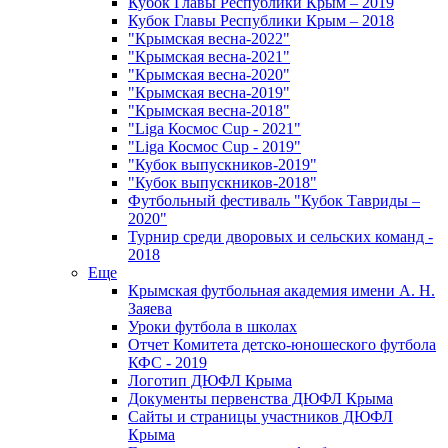
Кубок Главы Республики Крым – 2019
Кубок Главы Республики Крым – 2018
"Крымская весна-2022"
"Крымская весна-2021"
"Крымская весна-2020"
"Крымская весна-2019"
"Крымская весна-2018"
"Liga Космос Cup - 2021"
"Liga Космос Cup - 2019"
"Кубок выпускников-2019"
"Кубок выпускников-2018"
Футбольный фестиваль "Кубок Тавриды –
2020"
Турнир среди дворовых и сельских команд -
2018
Еще
Крымская футбольная академия имени А. Н.
Заяева
Уроки футбола в школах
Отчет Комитета детско-юношеского футбола
КФС - 2019
Логотип ДЮФЛ Крыма
Документы первенства ДЮФЛ Крыма
Сайты и страницы участников ДЮФЛ
Крыма