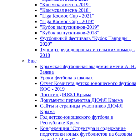
"Крымская весна-2019"
"Крымская весна-2018"
"Liga Космос Cup - 2021"
"Liga Космос Cup - 2019"
"Кубок выпускников-2019"
"Кубок выпускников-2018"
Футбольный фестиваль "Кубок Тавриды –
2020"
Турнир среди дворовых и сельских команд -
2018
Еще
Крымская футбольная академия имени А. Н.
Заяева
Уроки футбола в школах
Отчет Комитета детско-юношеского футбола
КФС - 2019
Логотип ДЮФЛ Крыма
Документы первенства ДЮФЛ Крыма
Сайты и страницы участников ДЮФЛ
Крыма
Год детско-юношеского футбола в
Республике Крым
Конференция "Структура и содержание
подготовки юных футболистов на базовом
этапе (7-14 лет)"