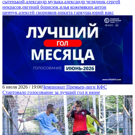
сытенький
,
александр музыка
,
александр челядник
,
сергей
некрасов
,
евгений борисюк
,
илья кожемякин
,
антон
шевчук
,
алексей скорняков
,
никита гаркуша
,
юрий вакс
6 июля 2026 / 19:06
Чемпионат Премьер-лиги КФС
Стартовало голосование за лучший гол в июне