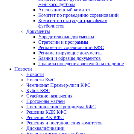
женского футбола
Апелляционный комитет
Комитет по проведению соревнований
Комитет по статусу и трансферам
футболистов
Документы
Учредительные документы
Стратегии и программы
Регламенты соревнований КФС
Регламентирующие документы
Бланки и образцы документов
Правила поведения зрителей на стадионе
Новости
Новости
Новости КФС
Чемпионат Премьер-лиги КФС
Кубок КФС
Судейские назначения
Протоколы матчей
Постановления Президиума КФС
Решения КДК КФС
Решения АК КФС
Решения и постановления комитетов
Дисквалификации
Новости крымского футбола