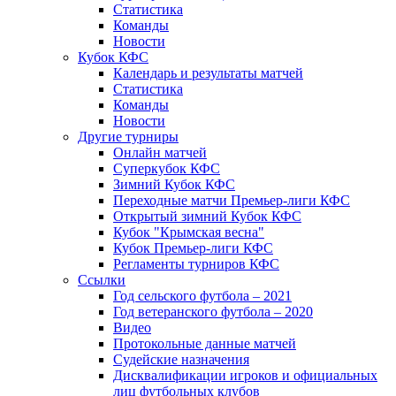
Статистика
Команды
Новости
Кубок КФС
Календарь и результаты матчей
Статистика
Команды
Новости
Другие турниры
Онлайн матчей
Суперкубок КФС
Зимний Кубок КФС
Переходные матчи Премьер-лиги КФС
Открытый зимний Кубок КФС
Кубок "Крымская весна"
Кубок Премьер-лиги КФС
Регламенты турниров КФС
Ссылки
Год сельского футбола – 2021
Год ветеранского футбола – 2020
Видео
Протокольные данные матчей
Судейские назначения
Дисквалификации игроков и официальных
лиц футбольных клубов