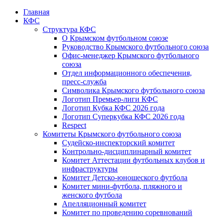
Главная
КФС
Структура КФС
О Крымском футбольном союзе
Руководство Крымского футбольного союза
Офис-менеджер Крымского футбольного
союза
Отдел информационного обеспечения,
пресс-служба
Символика Крымского футбольного союза
Логотип Премьер-лиги КФС
Логотип Кубка КФС 2026 года
Логотип Суперкубка КФС 2026 года
Respect
Комитеты Крымского футбольного союза
Судейско-инспекторский комитет
Контрольно-дисциплинарный комитет
Комитет Аттестации футбольных клубов и
инфраструктуры
Комитет Детско-юношеского футбола
Комитет мини-футбола, пляжного и
женского футбола
Апелляционный комитет
Комитет по проведению соревнований