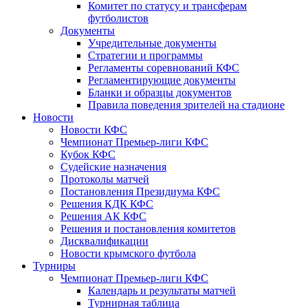
Комитет по статусу и трансферам
футболистов
Документы
Учредительные документы
Стратегии и программы
Регламенты соревнований КФС
Регламентирующие документы
Бланки и образцы документов
Правила поведения зрителей на стадионе
Новости
Новости КФС
Чемпионат Премьер-лиги КФС
Кубок КФС
Судейские назначения
Протоколы матчей
Постановления Президиума КФС
Решения КДК КФС
Решения АК КФС
Решения и постановления комитетов
Дисквалификации
Новости крымского футбола
Турниры
Чемпионат Премьер-лиги КФС
Календарь и результаты матчей
Турнирная таблица