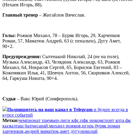
(Нехаев Игорь, 88).
Главный тренер
– Жигайлов Вячеслав.
Голы:
Рожков Михаил, 78 – Буряк Игорь, 29, Харченков
Роман, 57, Маматюк Андрей, 63 (с пенальти), Дугу Амет,
90+2.
Предупреждения:
Сытенький Николай, 24 (не на поле),
Музыка Александр, 43, Челядник Александр, 63, Рожков
Михаил, 64, Некрасов Сергей, 65, Борисюк Евгений, 83 –
Кожемякин Илья, 41, Шевчук Антон, 56, Скорняков Алексей,
64, Гаркуша Никита, 90+4.
Судья
– Вакс Юрий (Симферополь).
Подпишитесь
на наш канал в Telegram
и будьте всегда в
курсе событий
Метки:
чемпионат премьер-лиги кфс
,
пфк инкомспорт ялта
,
фк
кызылташ бахчисарай
,
михаил рожков
,
игорь буряк
,
роман
харченков
,
андрей маматюк
,
амет дугу
,
николай