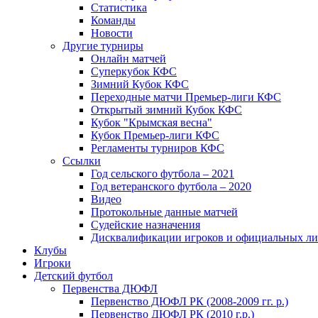
Статистика
Команды
Новости
Другие турниры
Онлайн матчей
Суперкубок КФС
Зимний Кубок КФС
Переходные матчи Премьер-лиги КФС
Открытый зимний Кубок КФС
Кубок "Крымская весна"
Кубок Премьер-лиги КФС
Регламенты турниров КФС
Ссылки
Год сельского футбола – 2021
Год ветеранского футбола – 2020
Видео
Протокольные данные матчей
Судейские назначения
Дисквалификации игроков и официальных ли
Клубы
Игроки
Детский футбол
Первенства ДЮФЛ
Первенство ДЮФЛ РК (2008-2009 гг. р.)
Первенство ДЮФЛ РК (2010 г.р.)