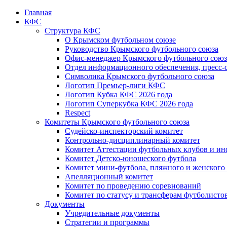
Главная
КФС
Структура КФС
О Крымском футбольном союзе
Руководство Крымского футбольного союза
Офис-менеджер Крымского футбольного союз
Отдел информационного обеспечения, пресс-
Символика Крымского футбольного союза
Логотип Премьер-лиги КФС
Логотип Кубка КФС 2026 года
Логотип Суперкубка КФС 2026 года
Respect
Комитеты Крымского футбольного союза
Судейско-инспекторский комитет
Контрольно-дисциплинарный комитет
Комитет Аттестации футбольных клубов и и
Комитет Детско-юношеского футбола
Комитет мини-футбола, пляжного и женского
Апелляционный комитет
Комитет по проведению соревнований
Комитет по статусу и трансферам футболисто
Документы
Учредительные документы
Стратегии и программы