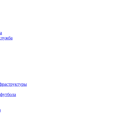
а
служба
нфраструктуры
 футбола
в