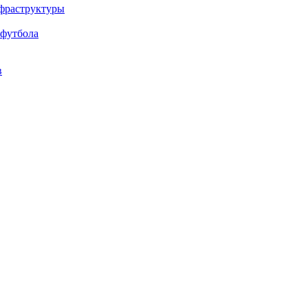
нфраструктуры
 футбола
в