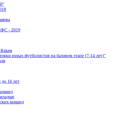
0"
018
аяева
КФС - 2019
е Крым
овки юных футболистов на базовом этапе (7-14 лет)"
оля
 до 16 лет
команд
 младше
ских команд