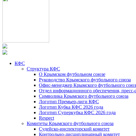
КФС
Структура КФС
О Крымском футбольном союзе
Руководство Крымского футбольного союза
Офис-менеджер Крымского футбольного союз
Отдел информационного обеспечения, пресс-
Символика Крымского футбольного союза
Логотип Премьер-лиги КФС
Логотип Кубка КФС 2026 года
Логотип Суперкубка КФС 2026 года
Respect
Комитеты Крымского футбольного союза
Судейско-инспекторский комитет
Контрольно-дисциплинарный комитет