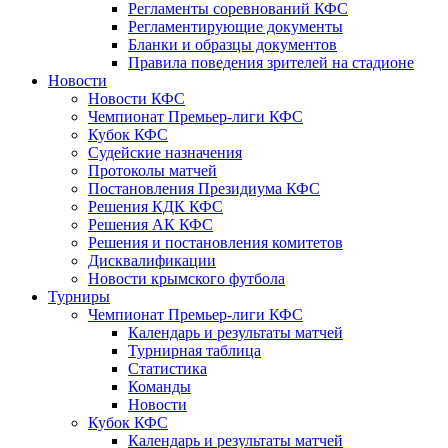
Регламенты соревнований КФС
Регламентирующие документы
Бланки и образцы документов
Правила поведения зрителей на стадионе
Новости
Новости КФС
Чемпионат Премьер-лиги КФС
Кубок КФС
Судейские назначения
Протоколы матчей
Постановления Президиума КФС
Решения КДК КФС
Решения АК КФС
Решения и постановления комитетов
Дисквалификации
Новости крымского футбола
Турниры
Чемпионат Премьер-лиги КФС
Календарь и результаты матчей
Турнирная таблица
Статистика
Команды
Новости
Кубок КФС
Календарь и результаты матчей