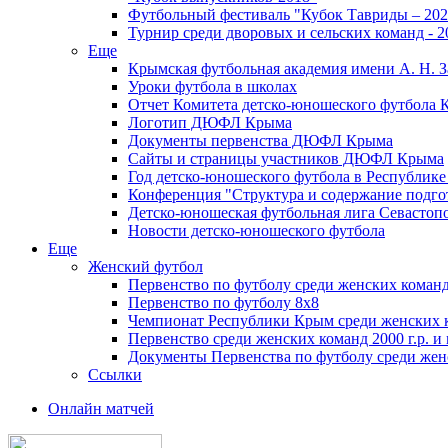
Футбольный фестиваль "Кубок Тавриды – 202
Турнир среди дворовых и сельских команд - 2
Еще
Крымская футбольная академия имени А. Н. З
Уроки футбола в школах
Отчет Комитета детско-юношеского футбола 
Логотип ДЮФЛ Крыма
Документы первенства ДЮФЛ Крыма
Сайты и страницы участников ДЮФЛ Крыма
Год детско-юношеского футбола в Республик
Конференция "Структура и содержание подгот
Детско-юношеская футбольная лига Севастоп
Новости детско-юношеского футбола
Еще
Женский футбол
Первенство по футболу среди женских команд
Первенство по футболу 8х8
Чемпионат Республики Крым среди женских 
Первенство среди женских команд 2000 г.р. и
Документы Первенства по футболу среди жен
Ссылки
Онлайн матчей