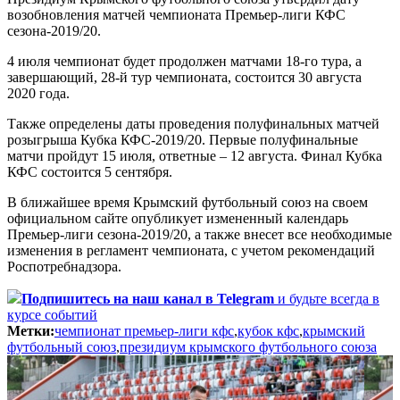
возобновления матчей чемпионата Премьер-лиги КФС
сезона-2019/20.
4 июля чемпионат будет продолжен матчами 18-го тура, а
завершающий, 28-й тур чемпионата, состоится 30 августа
2020 года.
Также определены даты проведения полуфинальных матчей
розыгрыша Кубка КФС-2019/20. Первые полуфинальные
матчи пройдут 15 июля, ответные – 12 августа. Финал Кубка
КФС состоится 5 сентября.
В ближайшее время Крымский футбольный союз на своем
официальном сайте опубликует измененный календарь
Премьер-лиги сезона-2019/20, а также внесет все необходимые
изменения в регламент чемпионата, с учетом рекомендаций
Роспотребнадзора.
Подпишитесь
на наш канал в Telegram
и будьте всегда в
курсе событий
Метки:
чемпионат премьер-лиги кфс
,
кубок кфс
,
крымский
футбольный союз
,
президиум крымского футбольного союза