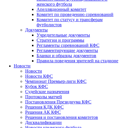
женского футбола
Апелляционный комитет
Комитет по проведению соревнований
Комитет по статусу и трансферам
футболистов
Документы
Учредительные документы
Стратегии и программы
Регламенты соревнований КФС
Регламентирующие документы
Бланки и образцы документов
Правила поведения зрителей на стадионе
Новости
Новости
Новости КФС
Чемпионат Премьер-лиги КФС
Кубок КФС
Судейские назначения
Протоколы матчей
Постановления Президиума КФС
Решения КДК КФС
Решения АК КФС
Решения и постановления комитетов
Дисквалификации
Новости крымского футбола