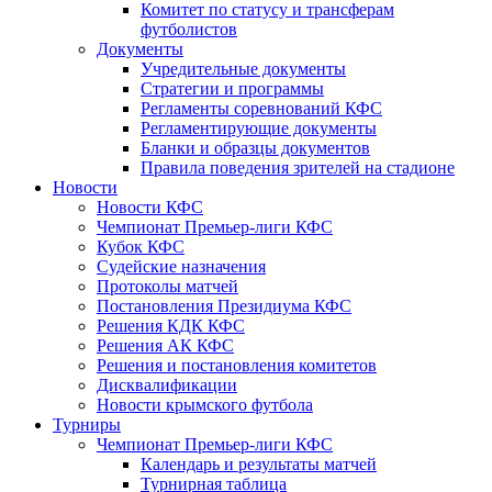
Комитет по статусу и трансферам
футболистов
Документы
Учредительные документы
Стратегии и программы
Регламенты соревнований КФС
Регламентирующие документы
Бланки и образцы документов
Правила поведения зрителей на стадионе
Новости
Новости КФС
Чемпионат Премьер-лиги КФС
Кубок КФС
Судейские назначения
Протоколы матчей
Постановления Президиума КФС
Решения КДК КФС
Решения АК КФС
Решения и постановления комитетов
Дисквалификации
Новости крымского футбола
Турниры
Чемпионат Премьер-лиги КФС
Календарь и результаты матчей
Турнирная таблица