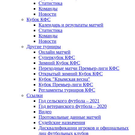
Статистика
Команды
Новости
Кубок КФС
Календарь и результаты матчей
Статистика
Команды
Новости
Другие турниры
Онлайн матчей
Суперкубок КФС
Зимний Кубок КФС
Переходные матчи Премьер-лиги КФС
Открытый зимний Кубок КФС
Кубок "Крымская весна"
Кубок Премьер-лиги КФС
Регламенты турниров КФС
Ссылки
Год сельского футбола – 2021
Год ветеранского футбола – 2020
Видео
Протокольные данные матчей
Судейские назначения
Дисквалификации игроков и официальных
лиц футбольных клубов