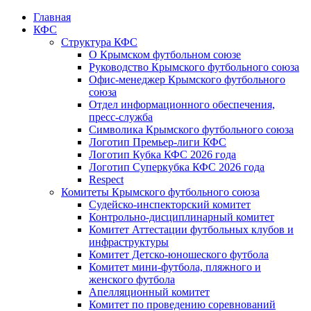
Главная
КФС
Структура КФС
О Крымском футбольном союзе
Руководство Крымского футбольного союза
Офис-менеджер Крымского футбольного
союза
Отдел информационного обеспечения,
пресс-служба
Символика Крымского футбольного союза
Логотип Премьер-лиги КФС
Логотип Кубка КФС 2026 года
Логотип Суперкубка КФС 2026 года
Respect
Комитеты Крымского футбольного союза
Судейско-инспекторский комитет
Контрольно-дисциплинарный комитет
Комитет Аттестации футбольных клубов и
инфраструктуры
Комитет Детско-юношеского футбола
Комитет мини-футбола, пляжного и
женского футбола
Апелляционный комитет
Комитет по проведению соревнований