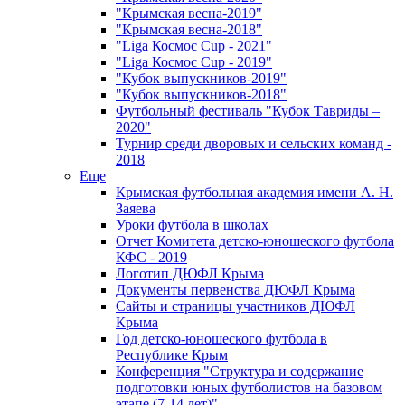
"Крымская весна-2019"
"Крымская весна-2018"
"Liga Космос Cup - 2021"
"Liga Космос Cup - 2019"
"Кубок выпускников-2019"
"Кубок выпускников-2018"
Футбольный фестиваль "Кубок Тавриды –
2020"
Турнир среди дворовых и сельских команд -
2018
Еще
Крымская футбольная академия имени А. Н.
Заяева
Уроки футбола в школах
Отчет Комитета детско-юношеского футбола
КФС - 2019
Логотип ДЮФЛ Крыма
Документы первенства ДЮФЛ Крыма
Сайты и страницы участников ДЮФЛ
Крыма
Год детско-юношеского футбола в
Республике Крым
Конференция "Структура и содержание
подготовки юных футболистов на базовом
этапе (7-14 лет)"