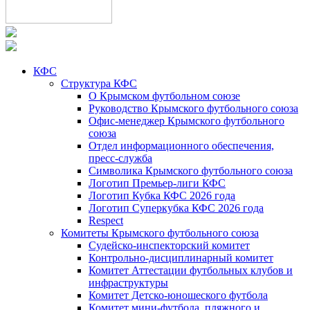
КФС
Структура КФС
О Крымском футбольном союзе
Руководство Крымского футбольного союза
Офис-менеджер Крымского футбольного
союза
Отдел информационного обеспечения,
пресс-служба
Символика Крымского футбольного союза
Логотип Премьер-лиги КФС
Логотип Кубка КФС 2026 года
Логотип Суперкубка КФС 2026 года
Respect
Комитеты Крымского футбольного союза
Судейско-инспекторский комитет
Контрольно-дисциплинарный комитет
Комитет Аттестации футбольных клубов и
инфраструктуры
Комитет Детско-юношеского футбола
Комитет мини-футбола, пляжного и