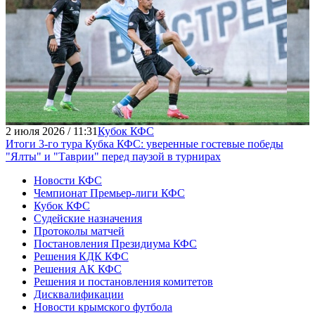
2 июля 2026 / 11:31
Кубок КФС
Итоги 3-го тура Кубка КФС: уверенные гостевые победы
"Ялты" и "Таврии" перед паузой в турнирах
Новости КФС
Чемпионат Премьер-лиги КФС
Кубок КФС
Судейские назначения
Протоколы матчей
Постановления Президиума КФС
Решения КДК КФС
Решения АК КФС
Решения и постановления комитетов
Дисквалификации
Новости крымского футбола