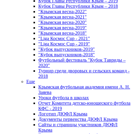
Кубок Главы Республики Крым – 2019
Кубок Главы Республики Крым – 2018
"Крымская весна-2022"
"Крымская весна-2021"
"Крымская весна-2020"
"Крымская весна-2019"
"Крымская весна-2018"
"Liga Космос Cup - 2021"
"Liga Космос Cup - 2019"
"Кубок выпускников-2019"
"Кубок выпускников-2018"
Футбольный фестиваль "Кубок Тавриды –
2020"
Турнир среди дворовых и сельских команд -
2018
Еще
Крымская футбольная академия имени А. Н.
Заяева
Уроки футбола в школах
Отчет Комитета детско-юношеского футбола
КФС - 2019
Логотип ДЮФЛ Крыма
Документы первенства ДЮФЛ Крыма
Сайты и страницы участников ДЮФЛ
Крыма