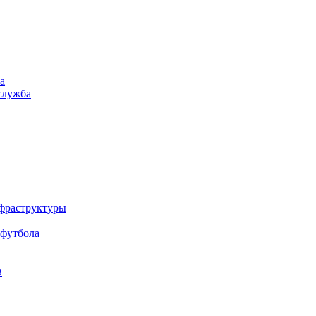
а
служба
нфраструктуры
 футбола
в