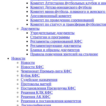
Комитет Аттестации футбольных клубов и и
Комитет Детско-юношеского футбола
Комитет мини-футбола, пляжного и женского
Апелляционный комитет
Комитет по проведению соревнований
Комитет по статусу и трансферам футболисто
Документы
Учредительные документы
Стратегии и программы
Регламенты соревнований КФС
Регламентирующие документы
Бланки и образцы документов
Правила поведения зрителей на стадионе
Новости
Новости
Новости КФС
Чемпионат Премьер-лиги КФС
Кубок КФС
Судейские назначения
Протоколы матчей
Постановления Президиума КФС
Решения КДК КФС
Решения АК КФС
Решения и постановления комитетов
Дисквалификации