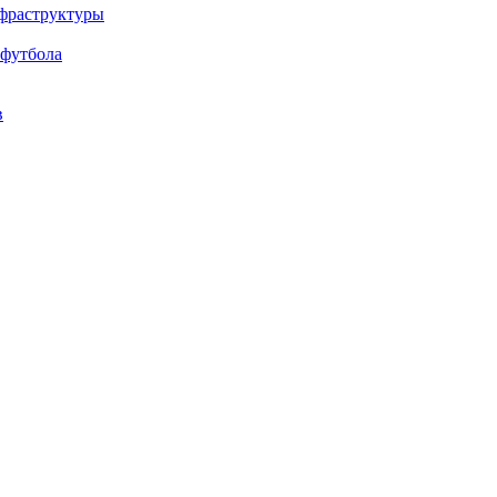
нфраструктуры
 футбола
в