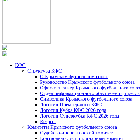
КФС
Структура КФС
О Крымском футбольном союзе
Руководство Крымского футбольного союза
Офис-менеджер Крымского футбольного союз
Отдел информационного обеспечения, пресс-
Символика Крымского футбольного союза
Логотип Премьер-лиги КФС
Логотип Кубка КФС 2026 года
Логотип Суперкубка КФС 2026 года
Respect
Комитеты Крымского футбольного союза
Судейско-инспекторский комитет
Контрольно-дисциплинарный комитет