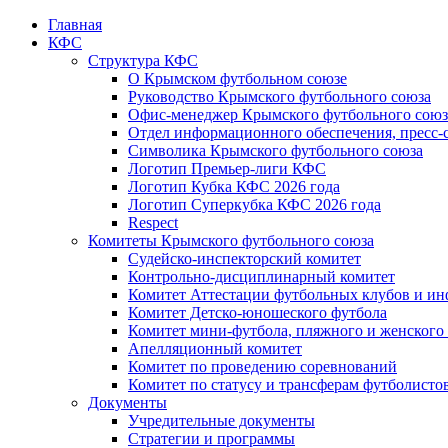
Главная
КФС
Структура КФС
О Крымском футбольном союзе
Руководство Крымского футбольного союза
Офис-менеджер Крымского футбольного союз
Отдел информационного обеспечения, пресс-
Символика Крымского футбольного союза
Логотип Премьер-лиги КФС
Логотип Кубка КФС 2026 года
Логотип Суперкубка КФС 2026 года
Respect
Комитеты Крымского футбольного союза
Судейско-инспекторский комитет
Контрольно-дисциплинарный комитет
Комитет Аттестации футбольных клубов и и
Комитет Детско-юношеского футбола
Комитет мини-футбола, пляжного и женского
Апелляционный комитет
Комитет по проведению соревнований
Комитет по статусу и трансферам футболисто
Документы
Учредительные документы
Стратегии и программы