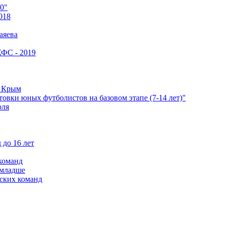
0"
018
аяева
КФС - 2019
е Крым
овки юных футболистов на базовом этапе (7-14 лет)"
оля
 до 16 лет
команд
 младше
ских команд