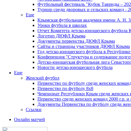
Футбольный фестиваль "Кубок Тавриды – 202
Турнир среди дворовых и сельских команд - 2
Еще
Крымская футбольная академия имени А. Н. З
Уроки футбола в школах
Отчет Комитета детско-юношеского футбола 
Логотип ДЮФЛ Крыма
Документы первенства ДЮФЛ Крыма
Сайты и страницы участников ДЮФЛ Крыма
Год детско-юношеского футбола в Республик
Конференция "Структура и содержание подгот
Детско-юношеская футбольная лига Севастоп
Новости детско-юношеского футбола
Еще
Женский футбол
Первенство по футболу среди женских команд
Первенство по футболу 8х8
Чемпионат Республики Крым среди женских 
Первенство среди женских команд 2000 г.р. и
Документы Первенства по футболу среди жен
Ссылки
Онлайн матчей