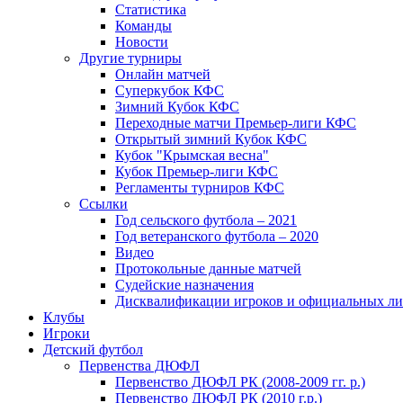
Статистика
Команды
Новости
Другие турниры
Онлайн матчей
Суперкубок КФС
Зимний Кубок КФС
Переходные матчи Премьер-лиги КФС
Открытый зимний Кубок КФС
Кубок "Крымская весна"
Кубок Премьер-лиги КФС
Регламенты турниров КФС
Ссылки
Год сельского футбола – 2021
Год ветеранского футбола – 2020
Видео
Протокольные данные матчей
Судейские назначения
Дисквалификации игроков и официальных ли
Клубы
Игроки
Детский футбол
Первенства ДЮФЛ
Первенство ДЮФЛ РК (2008-2009 гг. р.)
Первенство ДЮФЛ РК (2010 г.р.)