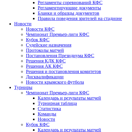
Регламенты соревнований КФС
Регламентирующие документы
Бланки и образцы документов
Правила поведения зрителей на стадионе
Новости
Новости КФС
Чемпионат Премьер-лиги КФС
Кубок КФС
Судейские назначения
Протоколы матчей
Постановления Президиума КФС
Решения КДК КФС
Решения АК КФС
Решения и постановления комитетов
Дисквалификации
Новости крымского футбола
Турниры
Чемпионат Премьер-лиги КФС
Календарь и результаты матчей
Турнирная таблица
Статистика
Команды
Новости
Кубок КФС
Календарь и результаты матчей