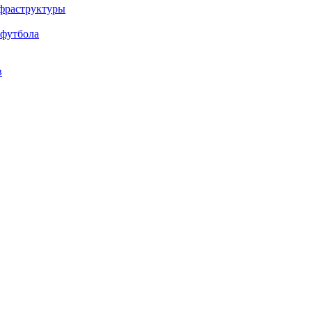
нфраструктуры
 футбола
в