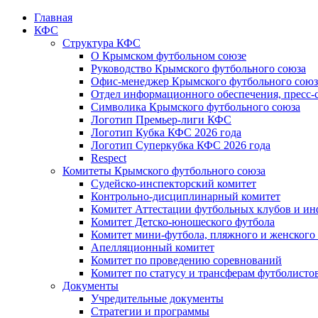
Главная
КФС
Структура КФС
О Крымском футбольном союзе
Руководство Крымского футбольного союза
Офис-менеджер Крымского футбольного союз
Отдел информационного обеспечения, пресс-
Символика Крымского футбольного союза
Логотип Премьер-лиги КФС
Логотип Кубка КФС 2026 года
Логотип Суперкубка КФС 2026 года
Respect
Комитеты Крымского футбольного союза
Судейско-инспекторский комитет
Контрольно-дисциплинарный комитет
Комитет Аттестации футбольных клубов и и
Комитет Детско-юношеского футбола
Комитет мини-футбола, пляжного и женского
Апелляционный комитет
Комитет по проведению соревнований
Комитет по статусу и трансферам футболисто
Документы
Учредительные документы
Стратегии и программы