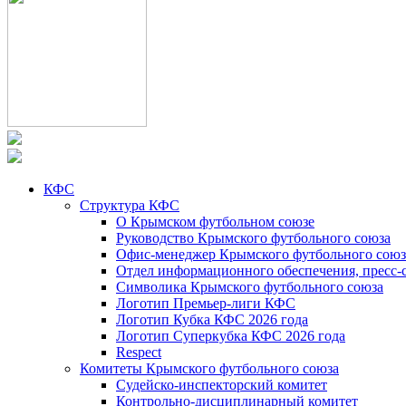
КФС
Структура КФС
О Крымском футбольном союзе
Руководство Крымского футбольного союза
Офис-менеджер Крымского футбольного союз
Отдел информационного обеспечения, пресс-
Символика Крымского футбольного союза
Логотип Премьер-лиги КФС
Логотип Кубка КФС 2026 года
Логотип Суперкубка КФС 2026 года
Respect
Комитеты Крымского футбольного союза
Судейско-инспекторский комитет
Контрольно-дисциплинарный комитет