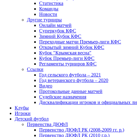
Статистика
Команды
Новости
Другие турниры
Онлайн матчей
Суперкубок КФС
Зимний Кубок КФС
Переходные матчи Премьер-лиги КФС
Открытый зимний Кубок КФС
Кубок "Крымская весна"
Кубок Премьер-лиги КФС
Регламенты турниров КФС
Ссылки
Год сельского футбола – 2021
Год ветеранского футбола – 2020
Видео
Протокольные данные матчей
Судейские назначения
Дисквалификации игроков и официальных ли
Клубы
Игроки
Детский футбол
Первенства ДЮФЛ
Первенство ДЮФЛ РК (2008-2009 гг. р.)
Первенство ДЮФЛ РК (2010 г.р.)