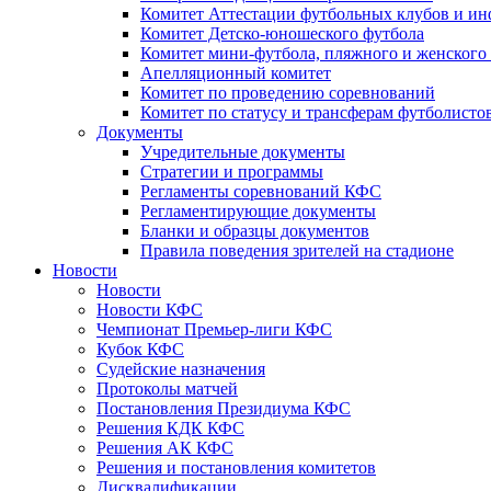
Комитет Аттестации футбольных клубов и и
Комитет Детско-юношеского футбола
Комитет мини-футбола, пляжного и женского
Апелляционный комитет
Комитет по проведению соревнований
Комитет по статусу и трансферам футболисто
Документы
Учредительные документы
Стратегии и программы
Регламенты соревнований КФС
Регламентирующие документы
Бланки и образцы документов
Правила поведения зрителей на стадионе
Новости
Новости
Новости КФС
Чемпионат Премьер-лиги КФС
Кубок КФС
Судейские назначения
Протоколы матчей
Постановления Президиума КФС
Решения КДК КФС
Решения АК КФС
Решения и постановления комитетов
Дисквалификации