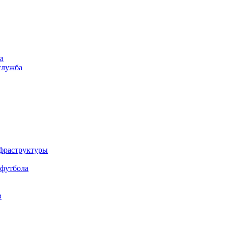
а
служба
нфраструктуры
 футбола
в