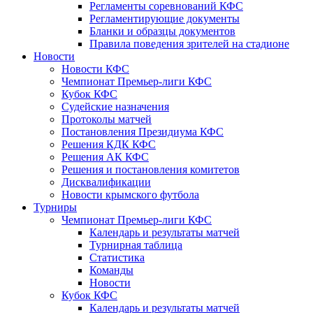
Регламенты соревнований КФС
Регламентирующие документы
Бланки и образцы документов
Правила поведения зрителей на стадионе
Новости
Новости КФС
Чемпионат Премьер-лиги КФС
Кубок КФС
Судейские назначения
Протоколы матчей
Постановления Президиума КФС
Решения КДК КФС
Решения АК КФС
Решения и постановления комитетов
Дисквалификации
Новости крымского футбола
Турниры
Чемпионат Премьер-лиги КФС
Календарь и результаты матчей
Турнирная таблица
Статистика
Команды
Новости
Кубок КФС
Календарь и результаты матчей