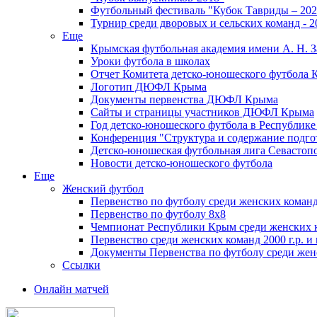
Футбольный фестиваль "Кубок Тавриды – 202
Турнир среди дворовых и сельских команд - 2
Еще
Крымская футбольная академия имени А. Н. З
Уроки футбола в школах
Отчет Комитета детско-юношеского футбола 
Логотип ДЮФЛ Крыма
Документы первенства ДЮФЛ Крыма
Сайты и страницы участников ДЮФЛ Крыма
Год детско-юношеского футбола в Республик
Конференция "Структура и содержание подгот
Детско-юношеская футбольная лига Севастоп
Новости детско-юношеского футбола
Еще
Женский футбол
Первенство по футболу среди женских команд
Первенство по футболу 8х8
Чемпионат Республики Крым среди женских 
Первенство среди женских команд 2000 г.р. и
Документы Первенства по футболу среди жен
Ссылки
Онлайн матчей