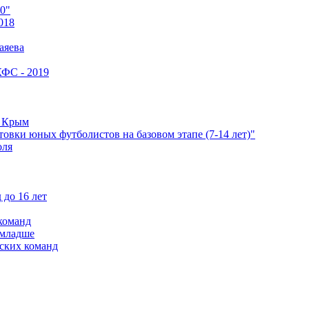
0"
018
аяева
КФС - 2019
е Крым
овки юных футболистов на базовом этапе (7-14 лет)"
оля
 до 16 лет
команд
 младше
ских команд