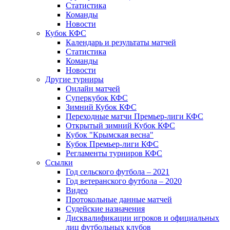
Статистика
Команды
Новости
Кубок КФС
Календарь и результаты матчей
Статистика
Команды
Новости
Другие турниры
Онлайн матчей
Суперкубок КФС
Зимний Кубок КФС
Переходные матчи Премьер-лиги КФС
Открытый зимний Кубок КФС
Кубок "Крымская весна"
Кубок Премьер-лиги КФС
Регламенты турниров КФС
Ссылки
Год сельского футбола – 2021
Год ветеранского футбола – 2020
Видео
Протокольные данные матчей
Судейские назначения
Дисквалификации игроков и официальных
лиц футбольных клубов