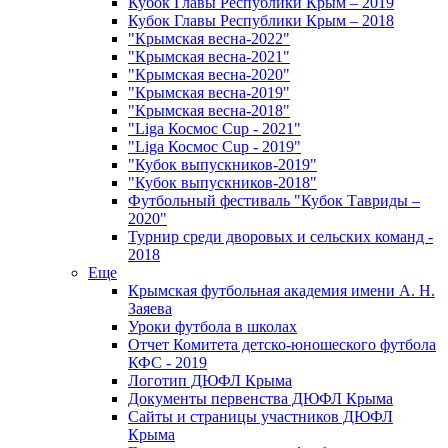
Кубок Главы Республики Крым – 2019
Кубок Главы Республики Крым – 2018
"Крымская весна-2022"
"Крымская весна-2021"
"Крымская весна-2020"
"Крымская весна-2019"
"Крымская весна-2018"
"Liga Космос Cup - 2021"
"Liga Космос Cup - 2019"
"Кубок выпускников-2019"
"Кубок выпускников-2018"
Футбольный фестиваль "Кубок Тавриды –
2020"
Турнир среди дворовых и сельских команд -
2018
Еще
Крымская футбольная академия имени А. Н.
Заяева
Уроки футбола в школах
Отчет Комитета детско-юношеского футбола
КФС - 2019
Логотип ДЮФЛ Крыма
Документы первенства ДЮФЛ Крыма
Сайты и страницы участников ДЮФЛ
Крыма