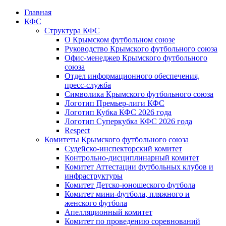
Главная
КФС
Структура КФС
О Крымском футбольном союзе
Руководство Крымского футбольного союза
Офис-менеджер Крымского футбольного
союза
Отдел информационного обеспечения,
пресс-служба
Символика Крымского футбольного союза
Логотип Премьер-лиги КФС
Логотип Кубка КФС 2026 года
Логотип Суперкубка КФС 2026 года
Respect
Комитеты Крымского футбольного союза
Судейско-инспекторский комитет
Контрольно-дисциплинарный комитет
Комитет Аттестации футбольных клубов и
инфраструктуры
Комитет Детско-юношеского футбола
Комитет мини-футбола, пляжного и
женского футбола
Апелляционный комитет
Комитет по проведению соревнований