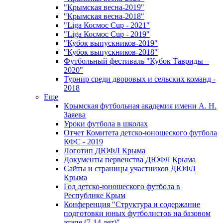
"Крымская весна-2019"
"Крымская весна-2018"
"Liga Космос Cup - 2021"
"Liga Космос Cup - 2019"
"Кубок выпускников-2019"
"Кубок выпускников-2018"
Футбольный фестиваль "Кубок Тавриды –
2020"
Турнир среди дворовых и сельских команд -
2018
Еще
Крымская футбольная академия имени А. Н.
Заяева
Уроки футбола в школах
Отчет Комитета детско-юношеского футбола
КФС - 2019
Логотип ДЮФЛ Крыма
Документы первенства ДЮФЛ Крыма
Сайты и страницы участников ДЮФЛ
Крыма
Год детско-юношеского футбола в
Республике Крым
Конференция "Структура и содержание
подготовки юных футболистов на базовом
этапе (7-14 лет)"