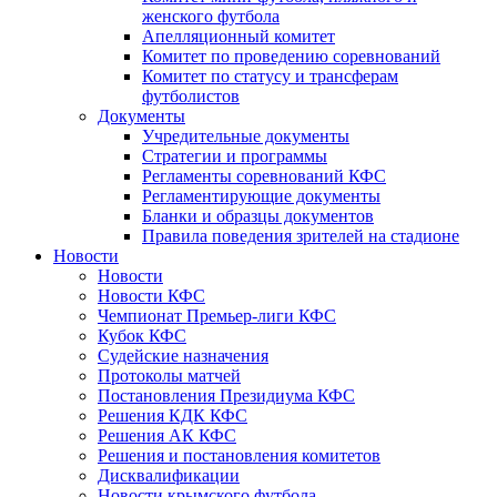
женского футбола
Апелляционный комитет
Комитет по проведению соревнований
Комитет по статусу и трансферам
футболистов
Документы
Учредительные документы
Стратегии и программы
Регламенты соревнований КФС
Регламентирующие документы
Бланки и образцы документов
Правила поведения зрителей на стадионе
Новости
Новости
Новости КФС
Чемпионат Премьер-лиги КФС
Кубок КФС
Судейские назначения
Протоколы матчей
Постановления Президиума КФС
Решения КДК КФС
Решения АК КФС
Решения и постановления комитетов
Дисквалификации
Новости крымского футбола