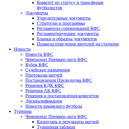
Комитет по статусу и трансферам
футболистов
Документы
Учредительные документы
Стратегии и программы
Регламенты соревнований КФС
Регламентирующие документы
Бланки и образцы документов
Правила поведения зрителей на стадионе
Новости
Новости КФС
Чемпионат Премьер-лиги КФС
Кубок КФС
Судейские назначения
Протоколы матчей
Постановления Президиума КФС
Решения КДК КФС
Решения АК КФС
Решения и постановления комитетов
Дисквалификации
Новости крымского футбола
Турниры
Чемпионат Премьер-лиги КФС
Календарь и результаты матчей
Турнирная таблица