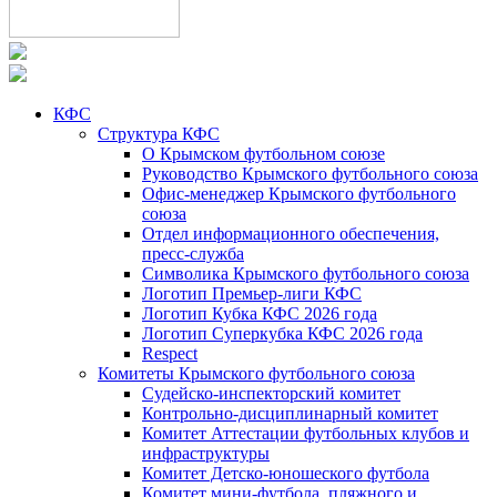
КФС
Структура КФС
О Крымском футбольном союзе
Руководство Крымского футбольного союза
Офис-менеджер Крымского футбольного
союза
Отдел информационного обеспечения,
пресс-служба
Символика Крымского футбольного союза
Логотип Премьер-лиги КФС
Логотип Кубка КФС 2026 года
Логотип Суперкубка КФС 2026 года
Respect
Комитеты Крымского футбольного союза
Судейско-инспекторский комитет
Контрольно-дисциплинарный комитет
Комитет Аттестации футбольных клубов и
инфраструктуры
Комитет Детско-юношеского футбола
Комитет мини-футбола, пляжного и