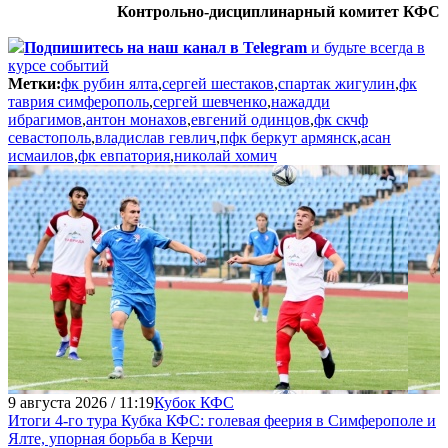
Контрольно-дисциплинарный комитет КФС
Подпишитесь
на наш канал в Telegram
и будьте всегда в
курсе событий
Метки:
фк рубин ялта
,
сергей шестаков
,
спартак жигулин
,
фк
таврия симферополь
,
сергей шевченко
,
нажадди
ибрагимов
,
антон монахов
,
евгений одинцов
,
фк скчф
севастополь
,
владислав гевлич
,
пфк беркут армянск
,
асан
исмаилов
,
фк евпатория
,
николай хомич
9 августа 2026 / 11:19
Кубок КФС
Итоги 4-го тура Кубка КФС: голевая феерия в Симферополе и
Ялте, упорная борьба в Керчи