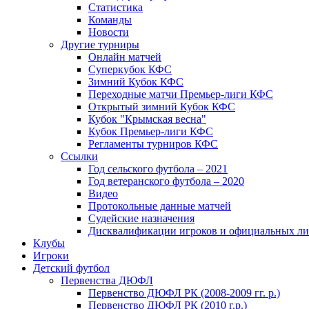
Статистика
Команды
Новости
Другие турниры
Онлайн матчей
Суперкубок КФС
Зимний Кубок КФС
Переходные матчи Премьер-лиги КФС
Открытый зимний Кубок КФС
Кубок "Крымская весна"
Кубок Премьер-лиги КФС
Регламенты турниров КФС
Ссылки
Год сельского футбола – 2021
Год ветеранского футбола – 2020
Видео
Протокольные данные матчей
Судейские назначения
Дисквалификации игроков и официальных ли
Клубы
Игроки
Детский футбол
Первенства ДЮФЛ
Первенство ДЮФЛ РК (2008-2009 гг. р.)
Первенство ДЮФЛ РК (2010 г.р.)