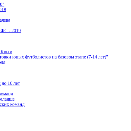
0"
018
аяева
КФС - 2019
е Крым
овки юных футболистов на базовом этапе (7-14 лет)"
оля
 до 16 лет
команд
 младше
ских команд