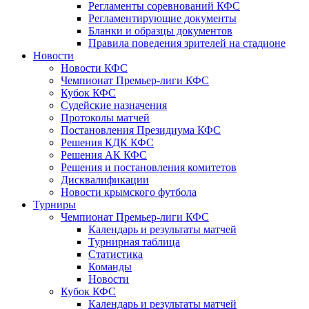
Регламенты соревнований КФС
Регламентирующие документы
Бланки и образцы документов
Правила поведения зрителей на стадионе
Новости
Новости КФС
Чемпионат Премьер-лиги КФС
Кубок КФС
Судейские назначения
Протоколы матчей
Постановления Президиума КФС
Решения КДК КФС
Решения АК КФС
Решения и постановления комитетов
Дисквалификации
Новости крымского футбола
Турниры
Чемпионат Премьер-лиги КФС
Календарь и результаты матчей
Турнирная таблица
Статистика
Команды
Новости
Кубок КФС
Календарь и результаты матчей