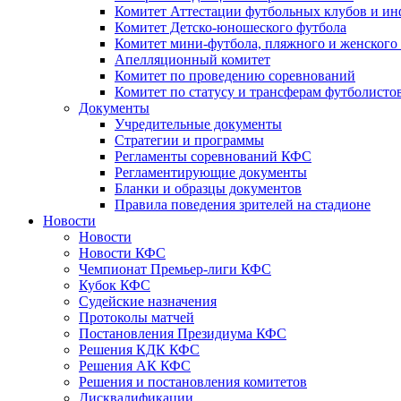
Комитет Аттестации футбольных клубов и и
Комитет Детско-юношеского футбола
Комитет мини-футбола, пляжного и женского
Апелляционный комитет
Комитет по проведению соревнований
Комитет по статусу и трансферам футболисто
Документы
Учредительные документы
Стратегии и программы
Регламенты соревнований КФС
Регламентирующие документы
Бланки и образцы документов
Правила поведения зрителей на стадионе
Новости
Новости
Новости КФС
Чемпионат Премьер-лиги КФС
Кубок КФС
Судейские назначения
Протоколы матчей
Постановления Президиума КФС
Решения КДК КФС
Решения АК КФС
Решения и постановления комитетов
Дисквалификации