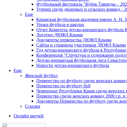
Футбольный фестиваль "Кубок Тавриды – 202
Турнир среди дворовых и сельских команд - 2
Еще
Крымская футбольная академия имени А. Н. З
Уроки футбола в школах
Отчет Комитета детско-юношеского футбола 
Логотип ДЮФЛ Крыма
Документы первенства ДЮФЛ Крыма
Сайты и страницы участников ДЮФЛ Крыма
Год детско-юношеского футбола в Республик
Конференция "Структура и содержание подгот
Детско-юношеская футбольная лига Севастоп
Новости детско-юношеского футбола
Еще
Женский футбол
Первенство по футболу среди женских команд
Первенство по футболу 8х8
Чемпионат Республики Крым среди женских 
Первенство среди женских команд 2000 г.р. и
Документы Первенства по футболу среди жен
Ссылки
Онлайн матчей