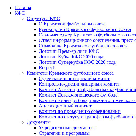
Главная
КФС
Структура КФС
О Крымском футбольном союзе
Руководство Крымского футбольного союза
Офис-менеджер Крымского футбольного союз
Отдел информационного обеспечения, пресс-
Символика Крымского футбольного союза
Логотип Премьер-лиги КФС
Логотип Кубка КФС 2026 года
Логотип Суперкубка КФС 2026 года
Respect
Комитеты Крымского футбольного союза
Судейско-инспекторский комитет
Контрольно-дисциплинарный комитет
Комитет Аттестации футбольных клубов и и
Комитет Детско-юношеского футбола
Комитет мини-футбола, пляжного и женского
Апелляционный комитет
Комитет по проведению соревнований
Комитет по статусу и трансферам футболисто
Документы
Учредительные документы
Стратегии и программы