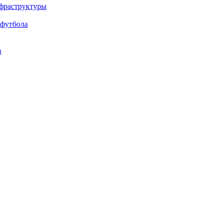
нфраструктуры
 футбола
в