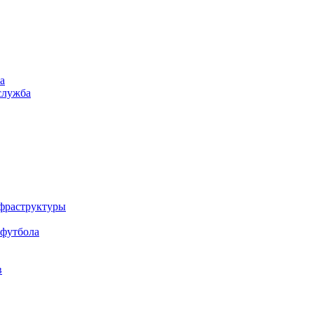
а
служба
нфраструктуры
 футбола
в