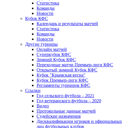
Статистика
Команды
Новости
Кубок КФС
Календарь и результаты матчей
Статистика
Команды
Новости
Другие турниры
Онлайн матчей
Суперкубок КФС
Зимний Кубок КФС
Переходные матчи Премьер-лиги КФС
Открытый зимний Кубок КФС
Кубок "Крымская весна"
Кубок Премьер-лиги КФС
Регламенты турниров КФС
Ссылки
Год сельского футбола – 2021
Год ветеранского футбола – 2020
Видео
Протокольные данные матчей
Судейские назначения
Дисквалификации игроков и официальных
лиц футбольных клубов