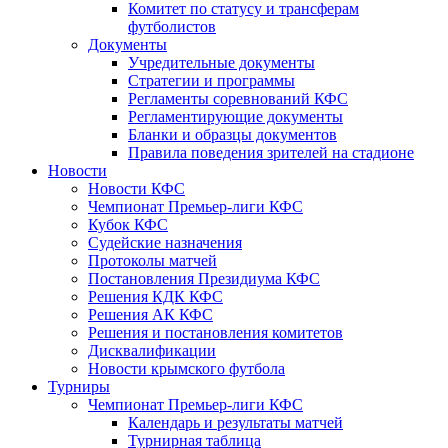
Комитет по статусу и трансферам
футболистов
Документы
Учредительные документы
Стратегии и программы
Регламенты соревнований КФС
Регламентирующие документы
Бланки и образцы документов
Правила поведения зрителей на стадионе
Новости
Новости КФС
Чемпионат Премьер-лиги КФС
Кубок КФС
Судейские назначения
Протоколы матчей
Постановления Президиума КФС
Решения КДК КФС
Решения АК КФС
Решения и постановления комитетов
Дисквалификации
Новости крымского футбола
Турниры
Чемпионат Премьер-лиги КФС
Календарь и результаты матчей
Турнирная таблица