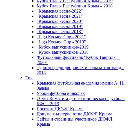
Кубок Главы Республики Крым – 2019
Кубок Главы Республики Крым – 2018
"Крымская весна-2022"
"Крымская весна-2021"
"Крымская весна-2020"
"Крымская весна-2019"
"Крымская весна-2018"
"Liga Космос Cup - 2021"
"Liga Космос Cup - 2019"
"Кубок выпускников-2019"
"Кубок выпускников-2018"
Футбольный фестиваль "Кубок Тавриды –
2020"
Турнир среди дворовых и сельских команд -
2018
Еще
Крымская футбольная академия имени А. Н.
Заяева
Уроки футбола в школах
Отчет Комитета детско-юношеского футбола
КФС - 2019
Логотип ДЮФЛ Крыма
Документы первенства ДЮФЛ Крыма
Сайты и страницы участников ДЮФЛ
Крыма