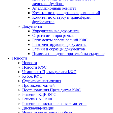
женского футбола
Апелляционный комитет
Комитет по проведению соревнований
Комитет по статусу и трансферам
футболистов
Документы
Учредительные документы
Стратегии и программы
Регламенты соревнований КФС
Регламентирующие документы
Бланки и образцы документов
Правила поведения зрителей на стадионе
Новости
Новости
Новости КФС
Чемпионат Премьер-лиги КФС
Кубок КФС
Судейские назначения
Протоколы матчей
Постановления Президиума КФС
Решения КДК КФС
Решения АК КФС
Решения и постановления комитетов
Дисквалификации
Новости крымского футбола