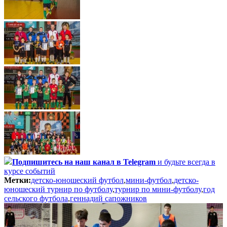
Подпишитесь
на наш канал в Telegram
и будьте всегда в
курсе событий
Метки:
детско-юношеский футбол
,
мини-футбол
,
детско-
юношеский турнир по футболу
,
турнир по мини-футболу
,
год
сельского футбола
,
геннадий сапожников