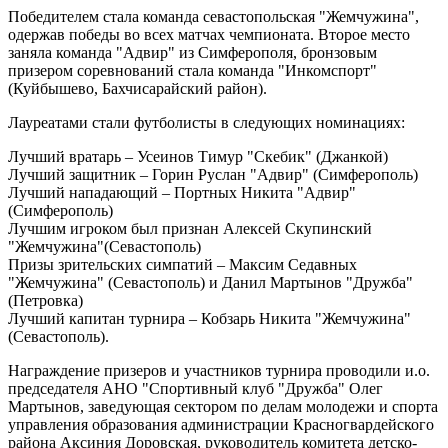
Победителем стала команда севастопольская "Жемчужина",
одержав победы во всех матчах чемпионата. Второе место
заняла команда "Адвир" из Симферополя, бронзовым
призером соревнований стала команда "Инкомспорт"
(Куйбышево, Бахчисарайский район).
Лауреатами стали футболисты в следующих номинациях:
Лучший вратарь – Усеинов Тимур "Скебик" (Джанкой)
Лучший защитник – Горин Руслан "Адвир" (Симферополь)
Лучший нападающий – Портных Никита "Адвир"
(Симферополь)
Лучшим игроком был признан Алексей Скупинский
"Жемчужина"(Севастополь)
Призы зрительских симпатий – Максим Седавных
"Жемчужина" (Севастополь) и Данил Мартынов "Дружба"
(Петровка)
Лучший капитан турнира – Кобзарь Никита "Жемчужина"
(Севастополь).
Награждение призеров и участников турнира проводили и.о.
председателя АНО "Спортивный клуб "Дружба" Олег
Мартынов, заведующая сектором по делам молодежи и спорта
управления образования администрации Красногвардейского
района Аксиния Доровская, руководитель комитета детско-