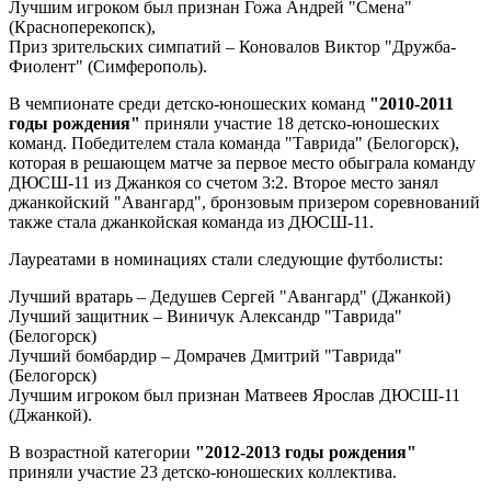
Лучшим игроком был признан Гожа Андрей "Смена"
(Красноперекопск),
Приз зрительских симпатий – Коновалов Виктор "Дружба-
Фиолент" (Симферополь).
В чемпионате среди детско-юношеских команд
"2010-2011
годы рождения"
приняли участие 18 детско-юношеских
команд. Победителем стала команда "Таврида" (Белогорск),
которая в решающем матче за первое место обыграла команду
ДЮСШ-11 из Джанкоя со счетом 3:2. Второе место занял
джанкойский "Авангард", бронзовым призером соревнований
также стала джанкойская команда из ДЮСШ-11.
Лауреатами в номинациях стали следующие футболисты:
Лучший вратарь – Дедушев Сергей "Авангард" (Джанкой)
Лучший защитник – Виничук Александр "Таврида"
(Белогорск)
Лучший бомбардир – Домрачев Дмитрий "Таврида"
(Белогорск)
Лучшим игроком был признан Матвеев Ярослав ДЮСШ-11
(Джанкой).
В возрастной категории
"2012-2013 годы рождения"
приняли участие 23 детско-юношеских коллектива.