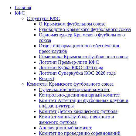
Главная
КФС
Структура КФС
О Крымском футбольном союзе
Руководство Крымского футбольного союза
Офис-менеджер Крымского футбольного
союза
Отдел информационного обеспечения,
пресс-служба
Символика Крымского футбольного союза
Логотип Премьер-лиги КФС
Логотип Кубка КФС 2026 года
Логотип Суперкубка КФС 2026 года
Respect
Комитеты Крымского футбольного союза
Судейско-инспекторский комитет
Контрольно-дисциплинарный комитет
Комитет Аттестации футбольных клубов и
инфраструктуры
Комитет Детско-юношеского футбола
Комитет мини-футбола, пляжного и
женского футбола
Апелляционный комитет
Комитет по проведению соревнований