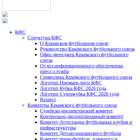
КФС
Структура КФС
О Крымском футбольном союзе
Руководство Крымского футбольного союза
Офис-менеджер Крымского футбольного
союза
Отдел информационного обеспечения,
пресс-служба
Символика Крымского футбольного союза
Логотип Премьер-лиги КФС
Логотип Кубка КФС 2026 года
Логотип Суперкубка КФС 2026 года
Respect
Комитеты Крымского футбольного союза
Судейско-инспекторский комитет
Контрольно-дисциплинарный комитет
Комитет Аттестации футбольных клубов и
инфраструктуры
Комитет Детско-юношеского футбола
Комитет мини-футбола, пляжного и