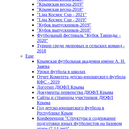
"Крымская весна-2019"
"Крымская весна-2018"
"Liga Космос Cup - 2021"
"Liga Космос Cup - 2019"
"Кубок выпускников-2019"
"Кубок выпускников-2018"
Футбольный фестиваль "Кубок Тавриды –
2020"
Турнир среди дворовых и сельских команд -
2018
Еще
Крымская футбольная академия имени А. Н.
Заяева
Уроки футбола в школах
Отчет Комитета детско-юношеского футбола
КФС - 2019
Логотип ДЮФЛ Крыма
Документы первенства ДЮФЛ Крыма
Сайты и страницы участников ДЮФЛ
Крыма
Год детско-юношеского футбола в
Республике Крым
Конференция "Структура и содержание
подготовки юных футболистов на базовом
этапе (7-14 лет)"