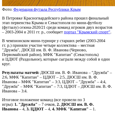
Фото:
Федерация футзала Республики Крым
В Петровке Красногвардейского района прошел финальный
этап первенства Крыма и Севастополя по мини-футболу
(футзалу) сезона-2020/21 среди команд игроков двух возрастов
– 2003-2004 и 2011 гг. р., сообщает
портал "Крымский спорт"
.
В чемпионском мини-турнире у старших ребят (2003-2004
гг. р.) приняли участие четыре коллектива – местная
"Дружба", ДЮСШ им. В. Ф. Иванова (Черново,
Первомайский район), МФК "Капитан" (Севастополь)
и ЦДЮТ (Раздольное), которые сыграли между собой в один
круг.
Результаты матчей:
ДЮСШ им. В. Ф. Иванова – "Дружба" –
2:6, МФК "Капитан" – ЦДЮТ – 2:5, ДЮСШ им. В. Ф.
Иванова – МФК "Капитан" – 3:3, ЦДЮТ – "Дружба" – 4:4,
"Дружба" – МФК "Капитан" – 7:3, ЦДЮТ – ДЮСШ им. В. Ф.
Иванова – 3:4.
Итоговое положение команд (все провели по 3
игры):
1. "Дружба"
– 7 очков,
2. ДЮСШ им. В. Ф.
Иванова
– 4,
3. ЦДЮТ
– 4,
4. МФК "Капитан"
– 1.