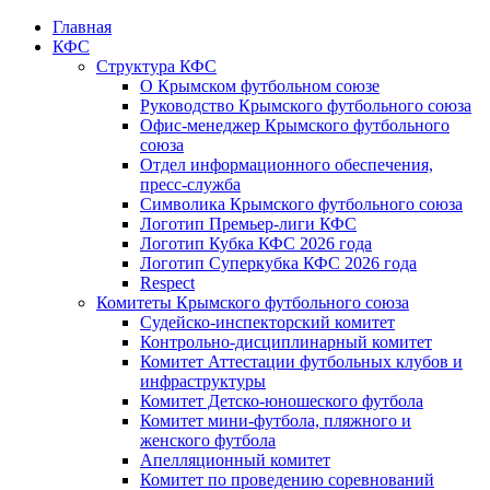
Главная
КФС
Структура КФС
О Крымском футбольном союзе
Руководство Крымского футбольного союза
Офис-менеджер Крымского футбольного
союза
Отдел информационного обеспечения,
пресс-служба
Символика Крымского футбольного союза
Логотип Премьер-лиги КФС
Логотип Кубка КФС 2026 года
Логотип Суперкубка КФС 2026 года
Respect
Комитеты Крымского футбольного союза
Судейско-инспекторский комитет
Контрольно-дисциплинарный комитет
Комитет Аттестации футбольных клубов и
инфраструктуры
Комитет Детско-юношеского футбола
Комитет мини-футбола, пляжного и
женского футбола
Апелляционный комитет
Комитет по проведению соревнований