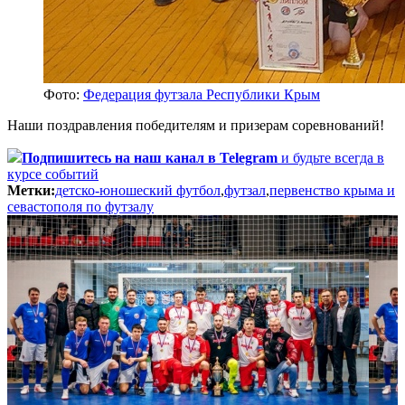
Фото:
Федерация футзала Республики Крым
Наши поздравления победителям и призерам соревнований!
Подпишитесь
на наш канал в Telegram
и будьте всегда в
курсе событий
Метки:
детско-юношеский футбол
,
футзал
,
первенство крыма и
севастополя по футзалу