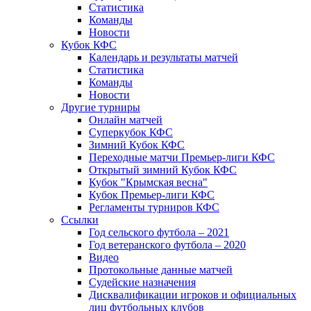
Статистика
Команды
Новости
Кубок КФС
Календарь и результаты матчей
Статистика
Команды
Новости
Другие турниры
Онлайн матчей
Суперкубок КФС
Зимний Кубок КФС
Переходные матчи Премьер-лиги КФС
Открытый зимний Кубок КФС
Кубок "Крымская весна"
Кубок Премьер-лиги КФС
Регламенты турниров КФС
Ссылки
Год сельского футбола – 2021
Год ветеранского футбола – 2020
Видео
Протокольные данные матчей
Судейские назначения
Дисквалификации игроков и официальных
лиц футбольных клубов