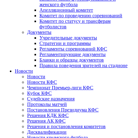
женского футбола
Апелляционный комитет
Комитет по проведению соревнований
Комитет по статусу и трансферам
футболистов
Документы
Учредительные документы
Стратегии и программы
Регламенты соревнований КФС
Регламентирующие документы
Бланки и образцы документов
Правила поведения зрителей на стадионе
Новости
Новости
Новости КФС
Чемпионат Премьер-лиги КФС
Кубок КФС
Судейские назначения
Протоколы матчей
Постановления Президиума КФС
Решения КДК КФС
Решения АК КФС
Решения и постановления комитетов
Дисквалификации
Новости крымского футбола