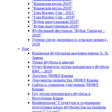
"Крымская весна-2019"
"Крымская весна-2018"
"Liga Космос Cup - 2021"
"Liga Космос Cup - 2019"
"Кубок выпускников-2019"
"Кубок выпускников-2018"
Футбольный фестиваль "Кубок Тавриды –
2020"
Турнир среди дворовых и сельских команд -
2018
Еще
Крымская футбольная академия имени А. Н.
Заяева
Уроки футбола в школах
Отчет Комитета детско-юношеского футбола
КФС - 2019
Логотип ДЮФЛ Крыма
Документы первенства ДЮФЛ Крыма
Сайты и страницы участников ДЮФЛ
Крыма
Год детско-юношеского футбола в
Республике Крым
Конференция "Структура и содержание
подготовки юных футболистов на базовом
этапе (7-14 лет)"