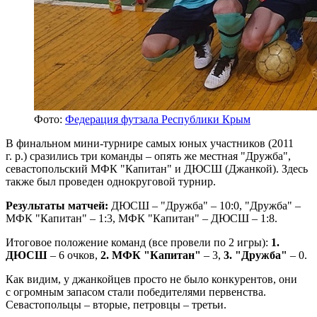
Фото:
Федерация футзала Республики Крым
В финальном мини-турнире самых юных участников (2011
г. р.) сразились три команды – опять же местная "Дружба",
севастопольский МФК "Капитан" и ДЮСШ (Джанкой). Здесь
также был проведен однокруговой турнир.
Результаты матчей:
ДЮСШ – "Дружба" – 10:0, "Дружба" –
МФК "Капитан" – 1:3, МФК "Капитан" – ДЮСШ – 1:8.
Итоговое положение команд (все провели по 2 игры):
1.
ДЮСШ
– 6 очков,
2. МФК "Капитан"
– 3,
3. "Дружба"
– 0.
Как видим, у джанкойцев просто не было конкурентов, они
с огромным запасом стали победителями первенства.
Севастопольцы – вторые, петровцы – третьи.