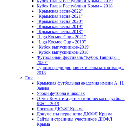
Кубок Главы Республики Крым – 2019
Кубок Главы Республики Крым – 2018
"Крымская весна-2022"
"Крымская весна-2021"
"Крымская весна-2020"
"Крымская весна-2019"
"Крымская весна-2018"
"Liga Космос Cup - 2021"
"Liga Космос Cup - 2019"
"Кубок выпускников-2019"
"Кубок выпускников-2018"
Футбольный фестиваль "Кубок Тавриды –
2020"
Турнир среди дворовых и сельских команд -
2018
Еще
Крымская футбольная академия имени А. Н.
Заяева
Уроки футбола в школах
Отчет Комитета детско-юношеского футбола
КФС - 2019
Логотип ДЮФЛ Крыма
Документы первенства ДЮФЛ Крыма
Сайты и страницы участников ДЮФЛ
Крыма