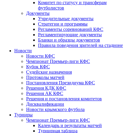
Комитет по статусу и трансферам
футболистов
Документы
Учредительные документы
Стратегии и программы
Регламенты соревнований КФС
Регламентирующие документы
Бланки и образцы документов
Правила поведения зрителей на стадионе
Новости
Новости КФС
Чемпионат Премьер-лиги КФС
Кубок КФС
Судейские назначения
Протоколы матчей
Постановления Президиума КФС
Решения КДК КФС
Решения АК КФС
Решения и постановления комитетов
Дисквалификации
Новости крымского футбола
Турниры
Чемпионат Премьер-лиги КФС
Календарь и результаты матчей
Турнирная таблица