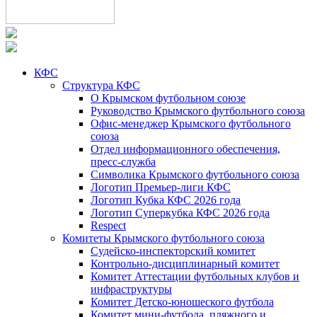
КФС
Структура КФС
О Крымском футбольном союзе
Руководство Крымского футбольного союза
Офис-менеджер Крымского футбольного
союза
Отдел информационного обеспечения,
пресс-служба
Символика Крымского футбольного союза
Логотип Премьер-лиги КФС
Логотип Кубка КФС 2026 года
Логотип Суперкубка КФС 2026 года
Respect
Комитеты Крымского футбольного союза
Судейско-инспекторский комитет
Контрольно-дисциплинарный комитет
Комитет Аттестации футбольных клубов и
инфраструктуры
Комитет Детско-юношеского футбола
Комитет мини-футбола, пляжного и