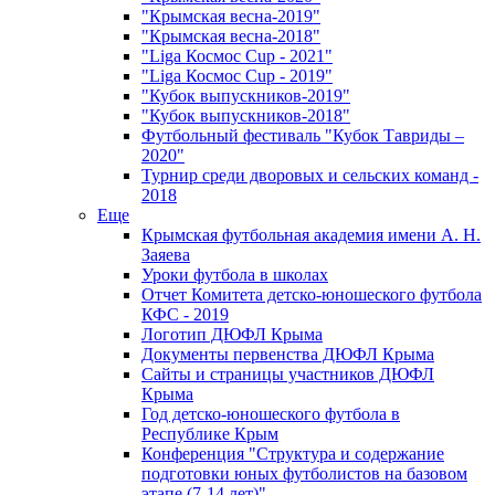
"Крымская весна-2019"
"Крымская весна-2018"
"Liga Космос Cup - 2021"
"Liga Космос Cup - 2019"
"Кубок выпускников-2019"
"Кубок выпускников-2018"
Футбольный фестиваль "Кубок Тавриды –
2020"
Турнир среди дворовых и сельских команд -
2018
Еще
Крымская футбольная академия имени А. Н.
Заяева
Уроки футбола в школах
Отчет Комитета детско-юношеского футбола
КФС - 2019
Логотип ДЮФЛ Крыма
Документы первенства ДЮФЛ Крыма
Сайты и страницы участников ДЮФЛ
Крыма
Год детско-юношеского футбола в
Республике Крым
Конференция "Структура и содержание
подготовки юных футболистов на базовом
этапе (7-14 лет)"