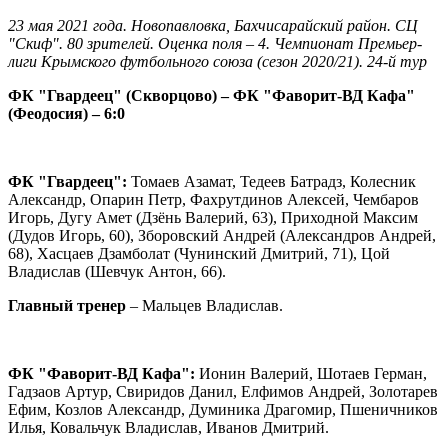
23 мая 2021 года. Новопавловка, Бахчисарайский район. СЦ
"Скиф". 80 зрителей. Оценка поля – 4. Чемпионат Премьер-
лиги Крымского футбольного союза (сезон 2020/21). 24-й тур
ФК "Гвардеец" (Скворцово) – ФК "Фаворит-ВД Кафа"
(Феодосия) – 6:0
ФК "Гвардеец":
Томаев Азамат, Тедеев Батрадз, Колесник
Александр, Опарин Петр, Фахрутдинов Алексей, Чембаров
Игорь, Дугу Амет (Дзёнь Валерий, 63), Приходной Максим
(Дудов Игорь, 60), Зборовский Андрей (Александров Андрей,
68), Хасцаев Дзамболат (Чунинский Дмитрий, 71), Цой
Владислав (Шевчук Антон, 66).
Главный тренер
– Мальцев Владислав.
ФК "Фаворит-ВД Кафа":
Ионин Валерий, Шотаев Герман,
Гадзаов Артур, Свиридов Данил, Елфимов Андрей, Золотарев
Ефим, Козлов Александр, Думиника Драгомир, Пшеничников
Илья, Ковальчук Владислав, Иванов Дмитрий.