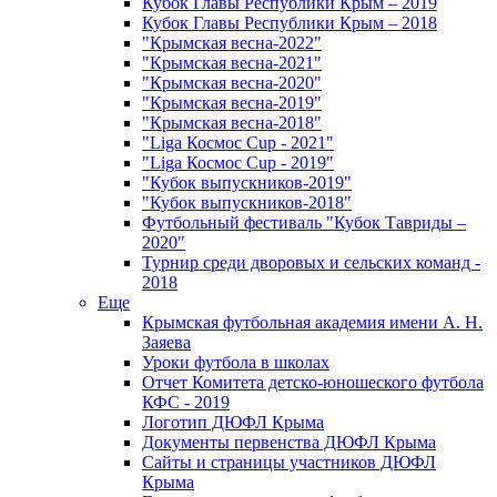
Кубок Главы Республики Крым – 2019
Кубок Главы Республики Крым – 2018
"Крымская весна-2022"
"Крымская весна-2021"
"Крымская весна-2020"
"Крымская весна-2019"
"Крымская весна-2018"
"Liga Космос Cup - 2021"
"Liga Космос Cup - 2019"
"Кубок выпускников-2019"
"Кубок выпускников-2018"
Футбольный фестиваль "Кубок Тавриды –
2020"
Турнир среди дворовых и сельских команд -
2018
Еще
Крымская футбольная академия имени А. Н.
Заяева
Уроки футбола в школах
Отчет Комитета детско-юношеского футбола
КФС - 2019
Логотип ДЮФЛ Крыма
Документы первенства ДЮФЛ Крыма
Сайты и страницы участников ДЮФЛ
Крыма