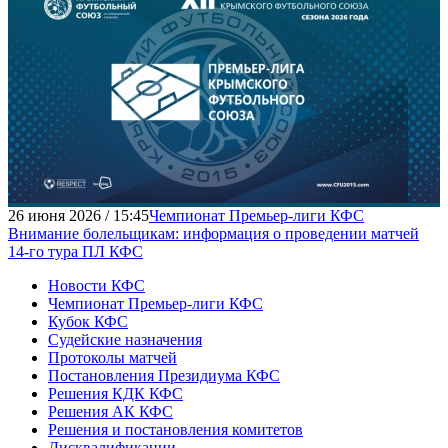
26 июня 2026 / 15:45
Чемпионат Премьер-лиги КФС
Внимание болельщикам: информация о проведении матчей
14-го тура ПЛ КФС
Новости КФС
Чемпионат Премьер-лиги КФС
Кубок КФС
Судейские назначения
Протоколы матчей
Постановления Президиума КФС
Решения КДК КФС
Решения АК КФС
Решения и постановления комитетов
Дисквалификации