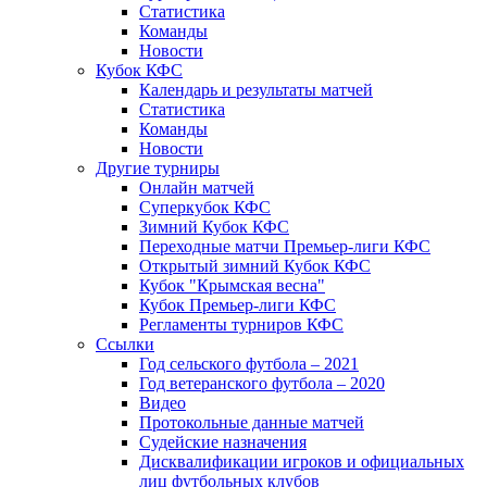
Статистика
Команды
Новости
Кубок КФС
Календарь и результаты матчей
Статистика
Команды
Новости
Другие турниры
Онлайн матчей
Суперкубок КФС
Зимний Кубок КФС
Переходные матчи Премьер-лиги КФС
Открытый зимний Кубок КФС
Кубок "Крымская весна"
Кубок Премьер-лиги КФС
Регламенты турниров КФС
Ссылки
Год сельского футбола – 2021
Год ветеранского футбола – 2020
Видео
Протокольные данные матчей
Судейские назначения
Дисквалификации игроков и официальных
лиц футбольных клубов