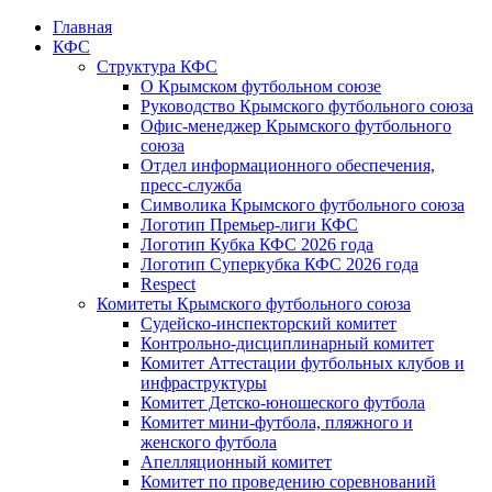
Главная
КФС
Структура КФС
О Крымском футбольном союзе
Руководство Крымского футбольного союза
Офис-менеджер Крымского футбольного
союза
Отдел информационного обеспечения,
пресс-служба
Символика Крымского футбольного союза
Логотип Премьер-лиги КФС
Логотип Кубка КФС 2026 года
Логотип Суперкубка КФС 2026 года
Respect
Комитеты Крымского футбольного союза
Судейско-инспекторский комитет
Контрольно-дисциплинарный комитет
Комитет Аттестации футбольных клубов и
инфраструктуры
Комитет Детско-юношеского футбола
Комитет мини-футбола, пляжного и
женского футбола
Апелляционный комитет
Комитет по проведению соревнований