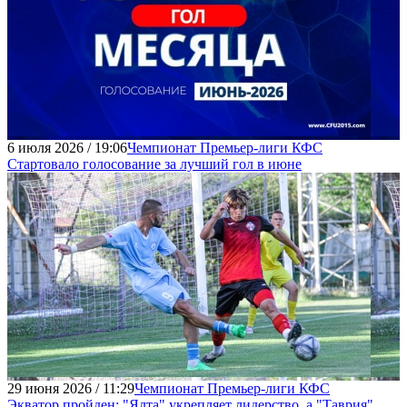
6 июля 2026 / 19:06
Чемпионат Премьер-лиги КФС
Стартовало голосование за лучший гол в июне
29 июня 2026 / 11:29
Чемпионат Премьер-лиги КФС
Экватор пройден: "Ялта" укрепляет лидерство, а "Таврия"