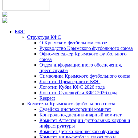
КФС
Структура КФС
О Крымском футбольном союзе
Руководство Крымского футбольного союза
Офис-менеджер Крымского футбольного
союза
Отдел информационного обеспечения,
пресс-служба
Символика Крымского футбольного союза
Логотип Премьер-лиги КФС
Логотип Кубка КФС 2026 года
Логотип Суперкубка КФС 2026 года
Respect
Комитеты Крымского футбольного союза
Судейско-инспекторский комитет
Контрольно-дисциплинарный комитет
Комитет Аттестации футбольных клубов и
инфраструктуры
Комитет Детско-юношеского футбола
Комитет мини-футбола, пляжного и