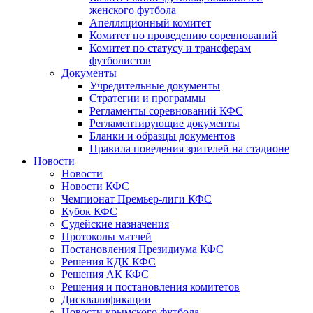
женского футбола
Апелляционный комитет
Комитет по проведению соревнований
Комитет по статусу и трансферам
футболистов
Документы
Учредительные документы
Стратегии и программы
Регламенты соревнований КФС
Регламентирующие документы
Бланки и образцы документов
Правила поведения зрителей на стадионе
Новости
Новости
Новости КФС
Чемпионат Премьер-лиги КФС
Кубок КФС
Судейские назначения
Протоколы матчей
Постановления Президиума КФС
Решения КДК КФС
Решения АК КФС
Решения и постановления комитетов
Дисквалификации
Новости крымского футбола