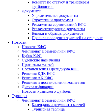
Комитет по статусу и трансферам
футболистов
Документы
Учредительные документы
Стратегии и программы
Регламенты соревнований КФС
Регламентирующие документы
Бланки и образцы документов
Правила поведения зрителей на стадионе
Новости
Новости КФС
Чемпионат Премьер-лиги КФС
Кубок КФС
Судейские назначения
Протоколы матчей
Постановления Президиума КФС
Решения КДК КФС
Решения АК КФС
Решения и постановления комитетов
Дисквалификации
Новости крымского футбола
Турниры
Чемпионат Премьер-лиги КФС
Календарь и результаты матчей
Турнирная таблица