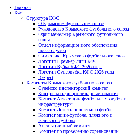
Главная
КФС
Структура КФС
О Крымском футбольном союзе
Руководство Крымского футбольного союза
Офис-менеджер Крымского футбольного
союза
Отдел информационного обеспечения,
пресс-служба
Символика Крымского футбольного союза
Логотип Премьер-лиги КФС
Логотип Кубка КФС 2026 года
Логотип Суперкубка КФС 2026 года
Respect
Комитеты Крымского футбольного союза
Судейско-инспекторский комитет
Контрольно-дисциплинарный комитет
Комитет Аттестации футбольных клубов и
инфраструктуры
Комитет Детско-юношеского футбола
Комитет мини-футбола, пляжного и
женского футбола
Апелляционный комитет
Комитет по проведению соревнований