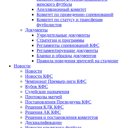
женского футбола
Апелляционный комитет
Комитет по проведению соревнований
Комитет по статусу и трансферам
футболистов
Документы
Учредительные документы
Стратегии и программы
Регламенты соревнований КФС
Регламентирующие документы
Бланки и образцы документов
Правила поведения зрителей на стадионе
Новости
Новости
Новости КФС
Чемпионат Премьер-лиги КФС
Кубок КФС
Судейские назначения
Протоколы матчей
Постановления Президиума КФС
Решения КДК КФС
Решения АК КФС
Решения и постановления комитетов
Дисквалификации
Новости крымского футбола