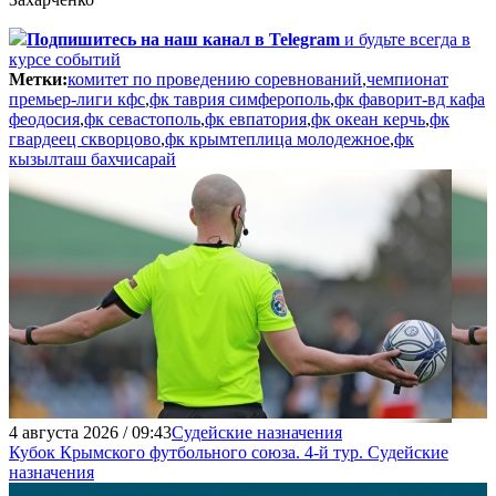
Подпишитесь
на наш канал в Telegram
и будьте всегда в
курсе событий
Метки:
комитет по проведению соревнований
,
чемпионат
премьер-лиги кфс
,
фк таврия симферополь
,
фк фаворит-вд кафа
феодосия
,
фк севастополь
,
фк евпатория
,
фк океан керчь
,
фк
гвардеец скворцово
,
фк крымтеплица молодежное
,
фк
кызылташ бахчисарай
4 августа 2026 / 09:43
Судейские назначения
Кубок Крымского футбольного союза. 4-й тур. Судейские
назначения