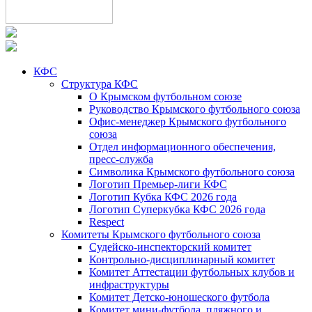
КФС
Структура КФС
О Крымском футбольном союзе
Руководство Крымского футбольного союза
Офис-менеджер Крымского футбольного
союза
Отдел информационного обеспечения,
пресс-служба
Символика Крымского футбольного союза
Логотип Премьер-лиги КФС
Логотип Кубка КФС 2026 года
Логотип Суперкубка КФС 2026 года
Respect
Комитеты Крымского футбольного союза
Судейско-инспекторский комитет
Контрольно-дисциплинарный комитет
Комитет Аттестации футбольных клубов и
инфраструктуры
Комитет Детско-юношеского футбола
Комитет мини-футбола, пляжного и