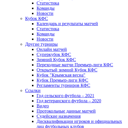
Статистика
Команды
Новости
Кубок КФС
Календарь и результаты матчей
Статистика
Команды
Новости
Другие турниры
Онлайн матчей
Суперкубок КФС
Зимний Кубок КФС
Переходные матчи Премьер-лиги КФС
Открытый зимний Кубок КФС
Кубок "Крымская весна"
Кубок Премьер-лиги КФС
Регламенты турниров КФС
Ссылки
Год сельского футбола – 2021
Год ветеранского футбола – 2020
Видео
Протокольные данные матчей
Судейские назначения
Дисквалификации игроков и официальных
лиц футбольных клубов