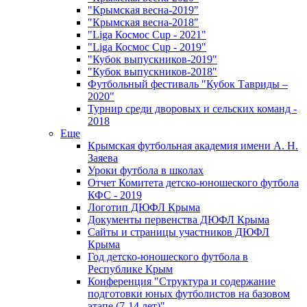
"Крымская весна-2019"
"Крымская весна-2018"
"Liga Космос Cup - 2021"
"Liga Космос Cup - 2019"
"Кубок выпускников-2019"
"Кубок выпускников-2018"
Футбольный фестиваль "Кубок Тавриды –
2020"
Турнир среди дворовых и сельских команд -
2018
Еще
Крымская футбольная академия имени А. Н.
Заяева
Уроки футбола в школах
Отчет Комитета детско-юношеского футбола
КФС - 2019
Логотип ДЮФЛ Крыма
Документы первенства ДЮФЛ Крыма
Сайты и страницы участников ДЮФЛ
Крыма
Год детско-юношеского футбола в
Республике Крым
Конференция "Структура и содержание
подготовки юных футболистов на базовом
этапе (7-14 лет)"