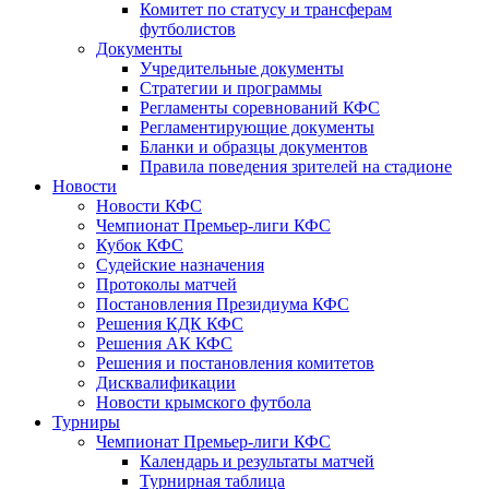
Комитет по статусу и трансферам
футболистов
Документы
Учредительные документы
Стратегии и программы
Регламенты соревнований КФС
Регламентирующие документы
Бланки и образцы документов
Правила поведения зрителей на стадионе
Новости
Новости КФС
Чемпионат Премьер-лиги КФС
Кубок КФС
Судейские назначения
Протоколы матчей
Постановления Президиума КФС
Решения КДК КФС
Решения АК КФС
Решения и постановления комитетов
Дисквалификации
Новости крымского футбола
Турниры
Чемпионат Премьер-лиги КФС
Календарь и результаты матчей
Турнирная таблица