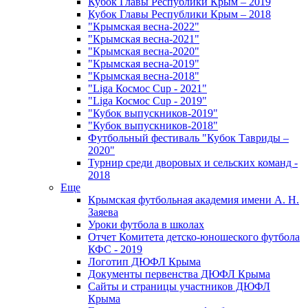
Кубок Главы Республики Крым – 2019
Кубок Главы Республики Крым – 2018
"Крымская весна-2022"
"Крымская весна-2021"
"Крымская весна-2020"
"Крымская весна-2019"
"Крымская весна-2018"
"Liga Космос Cup - 2021"
"Liga Космос Cup - 2019"
"Кубок выпускников-2019"
"Кубок выпускников-2018"
Футбольный фестиваль "Кубок Тавриды –
2020"
Турнир среди дворовых и сельских команд -
2018
Еще
Крымская футбольная академия имени А. Н.
Заяева
Уроки футбола в школах
Отчет Комитета детско-юношеского футбола
КФС - 2019
Логотип ДЮФЛ Крыма
Документы первенства ДЮФЛ Крыма
Сайты и страницы участников ДЮФЛ
Крыма