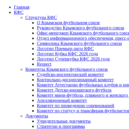
Главная
КФС
Структура КФС
О Крымском футбольном союзе
Руководство Крымского футбольного союза
Офис-менеджер Крымского футбольного союз
Отдел информационного обеспечения, пресс-
Символика Крымского футбольного союза
Логотип Премьер-лиги КФС
Логотип Кубка КФС 2026 года
Логотип Суперкубка КФС 2026 года
Respect
Комитеты Крымского футбольного союза
Судейско-инспекторский комитет
Контрольно-дисциплинарный комитет
Комитет Аттестации футбольных клубов и и
Комитет Детско-юношеского футбола
Комитет мини-футбола, пляжного и женского
Апелляционный комитет
Комитет по проведению соревнований
Комитет по статусу и трансферам футболисто
Документы
Учредительные документы
Стратегии и программы