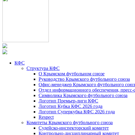
КФС
Структура КФС
О Крымском футбольном союзе
Руководство Крымского футбольного союза
Офис-менеджер Крымского футбольного союз
Отдел информационного обеспечения, пресс-
Символика Крымского футбольного союза
Логотип Премьер-лиги КФС
Логотип Кубка КФС 2026 года
Логотип Суперкубка КФС 2026 года
Respect
Комитеты Крымского футбольного союза
Судейско-инспекторский комитет
Контрольно-дисциплинарный комитет