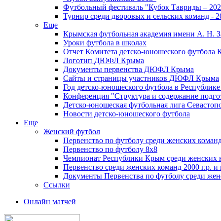
Футбольный фестиваль "Кубок Тавриды – 202
Турнир среди дворовых и сельских команд - 2
Еще
Крымская футбольная академия имени А. Н. З
Уроки футбола в школах
Отчет Комитета детско-юношеского футбола 
Логотип ДЮФЛ Крыма
Документы первенства ДЮФЛ Крыма
Сайты и страницы участников ДЮФЛ Крыма
Год детско-юношеского футбола в Республик
Конференция "Структура и содержание подгот
Детско-юношеская футбольная лига Севастоп
Новости детско-юношеского футбола
Еще
Женский футбол
Первенство по футболу среди женских команд
Первенство по футболу 8х8
Чемпионат Республики Крым среди женских 
Первенство среди женских команд 2000 г.р. и
Документы Первенства по футболу среди жен
Ссылки
Онлайн матчей