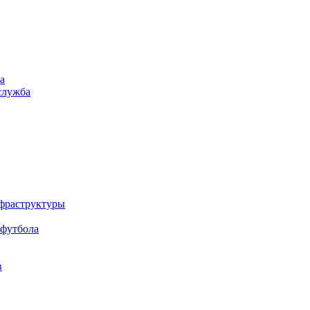
а
служба
нфраструктуры
 футбола
в