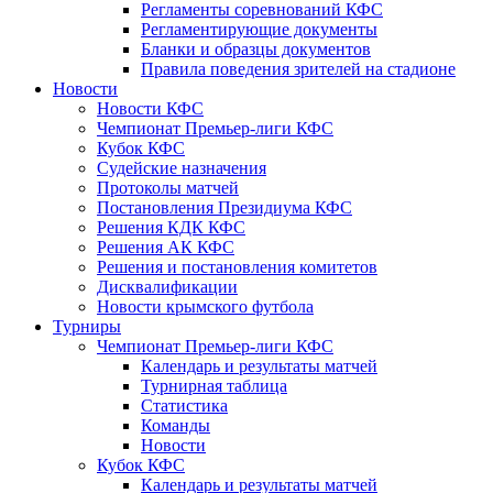
Регламенты соревнований КФС
Регламентирующие документы
Бланки и образцы документов
Правила поведения зрителей на стадионе
Новости
Новости КФС
Чемпионат Премьер-лиги КФС
Кубок КФС
Судейские назначения
Протоколы матчей
Постановления Президиума КФС
Решения КДК КФС
Решения АК КФС
Решения и постановления комитетов
Дисквалификации
Новости крымского футбола
Турниры
Чемпионат Премьер-лиги КФС
Календарь и результаты матчей
Турнирная таблица
Статистика
Команды
Новости
Кубок КФС
Календарь и результаты матчей