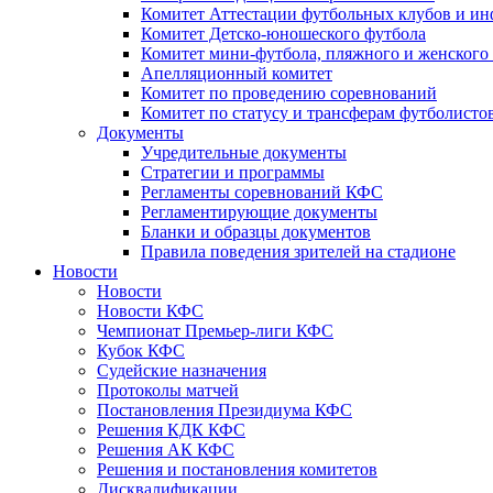
Комитет Аттестации футбольных клубов и и
Комитет Детско-юношеского футбола
Комитет мини-футбола, пляжного и женского
Апелляционный комитет
Комитет по проведению соревнований
Комитет по статусу и трансферам футболисто
Документы
Учредительные документы
Стратегии и программы
Регламенты соревнований КФС
Регламентирующие документы
Бланки и образцы документов
Правила поведения зрителей на стадионе
Новости
Новости
Новости КФС
Чемпионат Премьер-лиги КФС
Кубок КФС
Судейские назначения
Протоколы матчей
Постановления Президиума КФС
Решения КДК КФС
Решения АК КФС
Решения и постановления комитетов
Дисквалификации