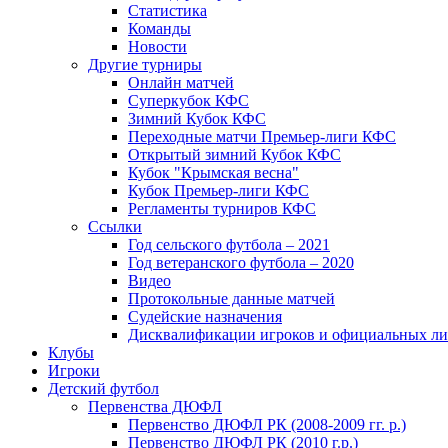
Статистика
Команды
Новости
Другие турниры
Онлайн матчей
Суперкубок КФС
Зимний Кубок КФС
Переходные матчи Премьер-лиги КФС
Открытый зимний Кубок КФС
Кубок "Крымская весна"
Кубок Премьер-лиги КФС
Регламенты турниров КФС
Ссылки
Год сельского футбола – 2021
Год ветеранского футбола – 2020
Видео
Протокольные данные матчей
Судейские назначения
Дисквалификации игроков и официальных ли
Клубы
Игроки
Детский футбол
Первенства ДЮФЛ
Первенство ДЮФЛ РК (2008-2009 гг. р.)
Первенство ДЮФЛ РК (2010 г.р.)