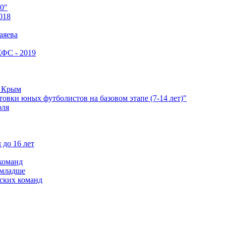
0"
018
аяева
КФС - 2019
е Крым
овки юных футболистов на базовом этапе (7-14 лет)"
оля
 до 16 лет
команд
 младше
ских команд