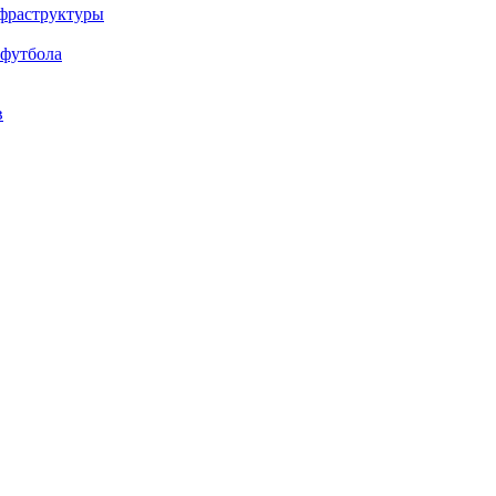
нфраструктуры
 футбола
в