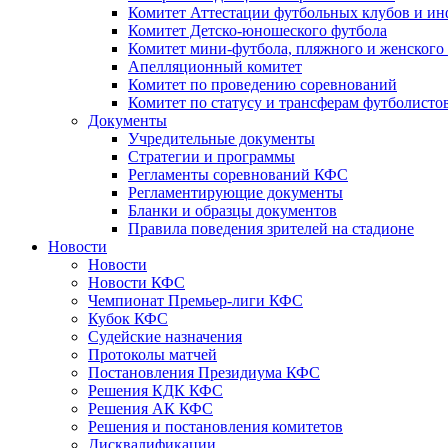
Комитет Аттестации футбольных клубов и и
Комитет Детско-юношеского футбола
Комитет мини-футбола, пляжного и женского
Апелляционный комитет
Комитет по проведению соревнований
Комитет по статусу и трансферам футболисто
Документы
Учредительные документы
Стратегии и программы
Регламенты соревнований КФС
Регламентирующие документы
Бланки и образцы документов
Правила поведения зрителей на стадионе
Новости
Новости
Новости КФС
Чемпионат Премьер-лиги КФС
Кубок КФС
Судейские назначения
Протоколы матчей
Постановления Президиума КФС
Решения КДК КФС
Решения АК КФС
Решения и постановления комитетов
Дисквалификации