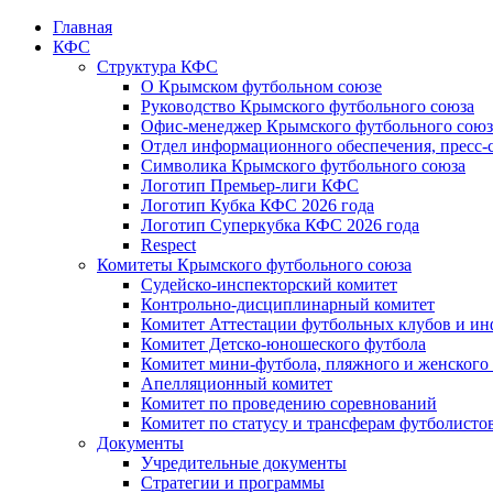
Главная
КФС
Структура КФС
О Крымском футбольном союзе
Руководство Крымского футбольного союза
Офис-менеджер Крымского футбольного союз
Отдел информационного обеспечения, пресс-
Символика Крымского футбольного союза
Логотип Премьер-лиги КФС
Логотип Кубка КФС 2026 года
Логотип Суперкубка КФС 2026 года
Respect
Комитеты Крымского футбольного союза
Судейско-инспекторский комитет
Контрольно-дисциплинарный комитет
Комитет Аттестации футбольных клубов и и
Комитет Детско-юношеского футбола
Комитет мини-футбола, пляжного и женского
Апелляционный комитет
Комитет по проведению соревнований
Комитет по статусу и трансферам футболисто
Документы
Учредительные документы
Стратегии и программы