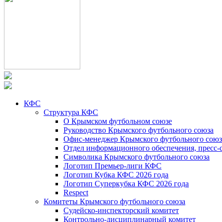
КФС
Структура КФС
О Крымском футбольном союзе
Руководство Крымского футбольного союза
Офис-менеджер Крымского футбольного союз
Отдел информационного обеспечения, пресс-
Символика Крымского футбольного союза
Логотип Премьер-лиги КФС
Логотип Кубка КФС 2026 года
Логотип Суперкубка КФС 2026 года
Respect
Комитеты Крымского футбольного союза
Судейско-инспекторский комитет
Контрольно-дисциплинарный комитет