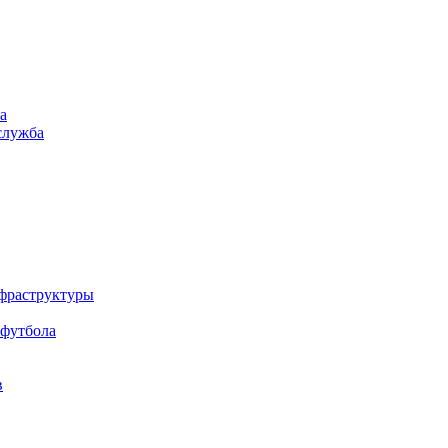
а
служба
нфраструктуры
 футбола
в