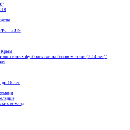
0"
018
аяева
КФС - 2019
е Крым
овки юных футболистов на базовом этапе (7-14 лет)"
оля
 до 16 лет
команд
 младше
ских команд