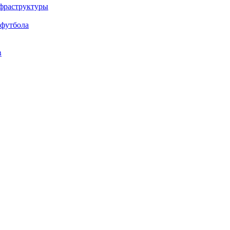
нфраструктуры
 футбола
в