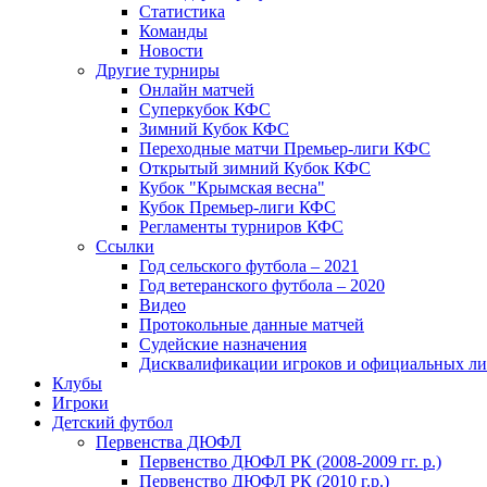
Статистика
Команды
Новости
Другие турниры
Онлайн матчей
Суперкубок КФС
Зимний Кубок КФС
Переходные матчи Премьер-лиги КФС
Открытый зимний Кубок КФС
Кубок "Крымская весна"
Кубок Премьер-лиги КФС
Регламенты турниров КФС
Ссылки
Год сельского футбола – 2021
Год ветеранского футбола – 2020
Видео
Протокольные данные матчей
Судейские назначения
Дисквалификации игроков и официальных ли
Клубы
Игроки
Детский футбол
Первенства ДЮФЛ
Первенство ДЮФЛ РК (2008-2009 гг. р.)
Первенство ДЮФЛ РК (2010 г.р.)