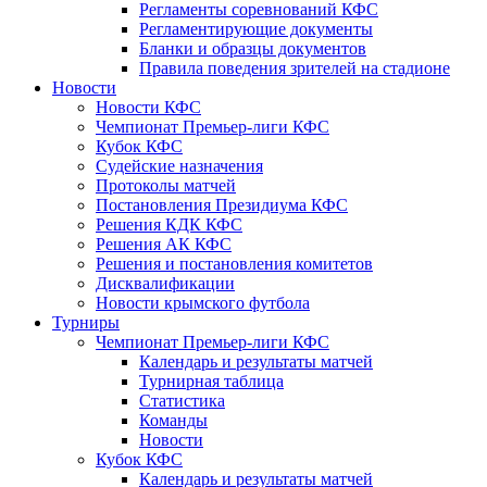
Регламенты соревнований КФС
Регламентирующие документы
Бланки и образцы документов
Правила поведения зрителей на стадионе
Новости
Новости КФС
Чемпионат Премьер-лиги КФС
Кубок КФС
Судейские назначения
Протоколы матчей
Постановления Президиума КФС
Решения КДК КФС
Решения АК КФС
Решения и постановления комитетов
Дисквалификации
Новости крымского футбола
Турниры
Чемпионат Премьер-лиги КФС
Календарь и результаты матчей
Турнирная таблица
Статистика
Команды
Новости
Кубок КФС
Календарь и результаты матчей