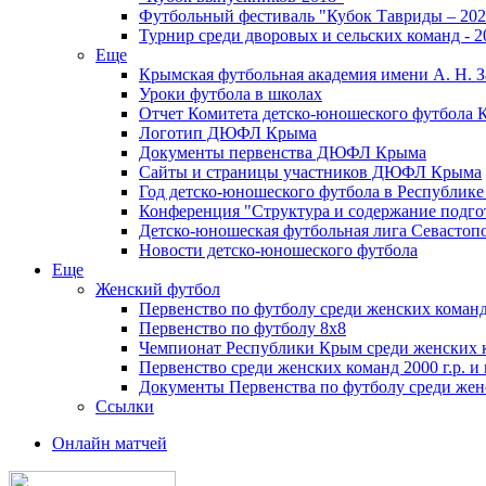
Футбольный фестиваль "Кубок Тавриды – 202
Турнир среди дворовых и сельских команд - 2
Еще
Крымская футбольная академия имени А. Н. З
Уроки футбола в школах
Отчет Комитета детско-юношеского футбола 
Логотип ДЮФЛ Крыма
Документы первенства ДЮФЛ Крыма
Сайты и страницы участников ДЮФЛ Крыма
Год детско-юношеского футбола в Республик
Конференция "Структура и содержание подгот
Детско-юношеская футбольная лига Севастоп
Новости детско-юношеского футбола
Еще
Женский футбол
Первенство по футболу среди женских команд
Первенство по футболу 8х8
Чемпионат Республики Крым среди женских 
Первенство среди женских команд 2000 г.р. и
Документы Первенства по футболу среди жен
Ссылки
Онлайн матчей