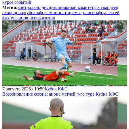
курсе событий
Метки:
контрольно-дисциплинарный комитет
,
фк гвардеец
скворцово
,
кубок кфс
,
чемпионат премьер-лиги кфс
,
алексей
фахрутдинов
,
игорь изотов
7 августа 2026 / 10:59
Кубок КФС
Возобновление сезона: анонс матчей 4-го тура Кубка КФС