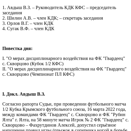
1. Авдыш В.З. – Руководитель КДК КФС – председатель
заседания
2. Шилин А.В. – член КДК; – секретарь заседания
3. Орлов В.Г. – член КДК
4. Сугак В.Ф. – член КДК
Повестка дня:
I. "О мерах дисциплинарного воздействия на ФК "Гвардеец"
с. Скворцово (Кубок 1/2 КФС)
II. "О мерах дисциплинарного воздействия на ФК "Гвардеец"
с. Скворцово (Чемпионат ПЛ КФС)
I. Докл. Авдыш В.З.
Согласно рапорта Судьи, при проведении футбольного матча
1/2 Кубка Крымского футбольного союза, 16 марта 2022 года,
между командами ФК "Гвардеец" с. Скворцово и ФК "Рубин
Ялта" г. Ялта, на 58 минуте матча Игрок № 2 ФК "Гвардеец" с.
Скворцово – Фахрутдинов Алексей, допустил серьёзное
нарушение правил игры (прыжок в соперника ногой в борьбе