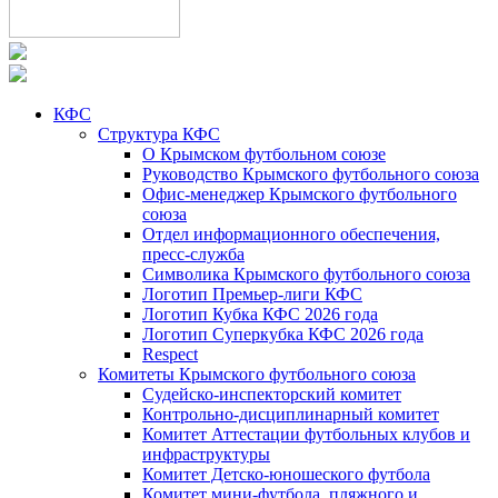
КФС
Структура КФС
О Крымском футбольном союзе
Руководство Крымского футбольного союза
Офис-менеджер Крымского футбольного
союза
Отдел информационного обеспечения,
пресс-служба
Символика Крымского футбольного союза
Логотип Премьер-лиги КФС
Логотип Кубка КФС 2026 года
Логотип Суперкубка КФС 2026 года
Respect
Комитеты Крымского футбольного союза
Судейско-инспекторский комитет
Контрольно-дисциплинарный комитет
Комитет Аттестации футбольных клубов и
инфраструктуры
Комитет Детско-юношеского футбола
Комитет мини-футбола, пляжного и