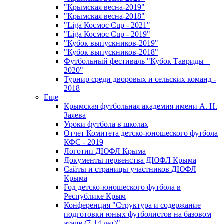
"Крымская весна-2019"
"Крымская весна-2018"
"Liga Космос Cup - 2021"
"Liga Космос Cup - 2019"
"Кубок выпускников-2019"
"Кубок выпускников-2018"
Футбольный фестиваль "Кубок Тавриды –
2020"
Турнир среди дворовых и сельских команд -
2018
Еще
Крымская футбольная академия имени А. Н.
Заяева
Уроки футбола в школах
Отчет Комитета детско-юношеского футбола
КФС - 2019
Логотип ДЮФЛ Крыма
Документы первенства ДЮФЛ Крыма
Сайты и страницы участников ДЮФЛ
Крыма
Год детско-юношеского футбола в
Республике Крым
Конференция "Структура и содержание
подготовки юных футболистов на базовом
этапе (7-14 лет)"