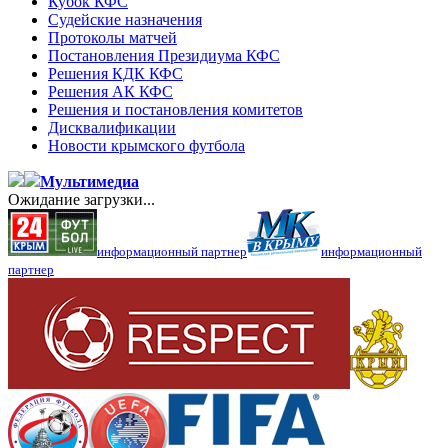
Кубок КФС
Судейские назначения
Протоколы матчей
Постановления Президиума КФС
Решения КДК КФС
Решения АК КФС
Решения и постановления комитетов
Дисквалификации
Новости крымского футбола
Мультимедиа
Ожидание загрузки...
информационный партнер
информационный
партнер