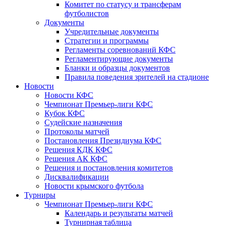
Комитет по статусу и трансферам
футболистов
Документы
Учредительные документы
Стратегии и программы
Регламенты соревнований КФС
Регламентирующие документы
Бланки и образцы документов
Правила поведения зрителей на стадионе
Новости
Новости КФС
Чемпионат Премьер-лиги КФС
Кубок КФС
Судейские назначения
Протоколы матчей
Постановления Президиума КФС
Решения КДК КФС
Решения АК КФС
Решения и постановления комитетов
Дисквалификации
Новости крымского футбола
Турниры
Чемпионат Премьер-лиги КФС
Календарь и результаты матчей
Турнирная таблица