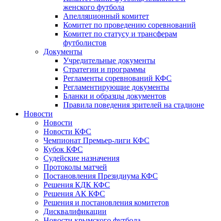
женского футбола
Апелляционный комитет
Комитет по проведению соревнований
Комитет по статусу и трансферам
футболистов
Документы
Учредительные документы
Стратегии и программы
Регламенты соревнований КФС
Регламентирующие документы
Бланки и образцы документов
Правила поведения зрителей на стадионе
Новости
Новости
Новости КФС
Чемпионат Премьер-лиги КФС
Кубок КФС
Судейские назначения
Протоколы матчей
Постановления Президиума КФС
Решения КДК КФС
Решения АК КФС
Решения и постановления комитетов
Дисквалификации
Новости крымского футбола