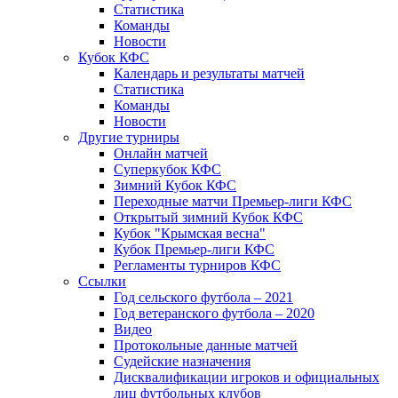
Статистика
Команды
Новости
Кубок КФС
Календарь и результаты матчей
Статистика
Команды
Новости
Другие турниры
Онлайн матчей
Суперкубок КФС
Зимний Кубок КФС
Переходные матчи Премьер-лиги КФС
Открытый зимний Кубок КФС
Кубок "Крымская весна"
Кубок Премьер-лиги КФС
Регламенты турниров КФС
Ссылки
Год сельского футбола – 2021
Год ветеранского футбола – 2020
Видео
Протокольные данные матчей
Судейские назначения
Дисквалификации игроков и официальных
лиц футбольных клубов