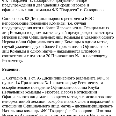
ФК "Гвардеец" с. Скворцово, допущено четыре
предупреждения и два удаления среди игроков и
официальных лиц команды ФК "Гвардеец" с. Скворцово.
Согласно ст. 98 Дисциплинарного регламента КФС
неподобающее поведение Команды, т.е. случай
предупреждения пяти и более Игроков и/или Официальных
лиц Команды в одном матче, случай предупреждения четырех
Игроков и/или Официальных лиц Команды и удаления одного
Игрока и/или Официального лица Команды в одном матче,
случай удаления двух и более Игроков и/или Официальных
лиц Команды в одном матче – наказывается штрафом в
соответствии с пунктом 20 Приложения № 1 к настоящему
Регламенту.
Решение:
1. Согласно п. 1 ст. 95 Дисциплинарного регламента КФС и
пункта 14 Приложения № 1 к настоящему Регламенту, за
оскорбительное поведение Официального лица Клуба
(Начальника команды – Изотова Игоря) в отношении
Официального лица матча во время матча, т.е. использование
ненормативной лексики, оскорбительных слов и выражений в
отношении Официального лица матча – дисквалифицировать
Начальника команды ФК "Гвардеец" с. Скворцово – Изотова
Игоря, на 4 (четыре) игры, а так же оштрафовать Начальника