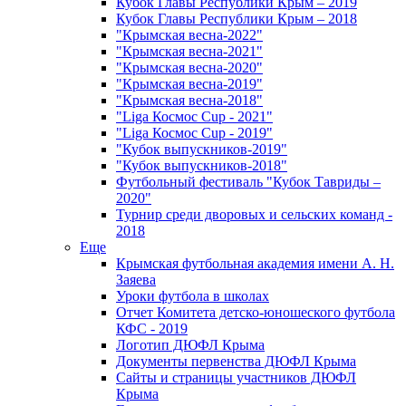
Кубок Главы Республики Крым – 2019
Кубок Главы Республики Крым – 2018
"Крымская весна-2022"
"Крымская весна-2021"
"Крымская весна-2020"
"Крымская весна-2019"
"Крымская весна-2018"
"Liga Космос Cup - 2021"
"Liga Космос Cup - 2019"
"Кубок выпускников-2019"
"Кубок выпускников-2018"
Футбольный фестиваль "Кубок Тавриды –
2020"
Турнир среди дворовых и сельских команд -
2018
Еще
Крымская футбольная академия имени А. Н.
Заяева
Уроки футбола в школах
Отчет Комитета детско-юношеского футбола
КФС - 2019
Логотип ДЮФЛ Крыма
Документы первенства ДЮФЛ Крыма
Сайты и страницы участников ДЮФЛ
Крыма