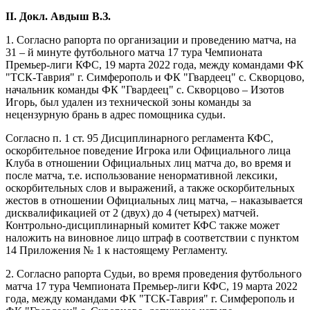
II. Докл. Авдыш В.З.
1. Согласно рапорта по организации и проведению матча, на
31 – й минуте футбольного матча 17 тура Чемпионата
Премьер-лиги КФС, 19 марта 2022 года, между командами ФК
"ТСК-Таврия" г. Симферополь и ФК "Гвардеец" с. Скворцово,
начальник команды ФК "Гвардеец" с. Скворцово – Изотов
Игорь, был удален из технической зоны команды за
нецензурную брань в адрес помощника судьи.
Согласно п. 1 ст. 95 Дисциплинарного регламента КФС,
оскорбительное поведение Игрока или Официального лица
Клуба в отношении Официальных лиц матча до, во время и
после матча, т.е. использование ненормативной лексики,
оскорбительных слов и выражений, а также оскорбительных
жестов в отношении Официальных лиц матча, – наказывается
дисквалификацией от 2 (двух) до 4 (четырех) матчей.
Контрольно-дисциплинарный комитет КФС также может
наложить на виновное лицо штраф в соответствии с пунктом
14 Приложения № 1 к настоящему Регламенту.
2. Согласно рапорта Судьи, во время проведения футбольного
матча 17 тура Чемпионата Премьер-лиги КФС, 19 марта 2022
года, между командами ФК "ТСК-Таврия" г. Симферополь и