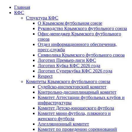
Главная
КФС
Структура КФС
О Крымском футбольном союзе
Руководство Крымского футбольного союза
Офис-менеджер Крымского футбольного
союза
Отдел информационного обеспечения,
пресс-служба
Символика Крымского футбольного союза
Логотип Премьер-лиги КФС
Логотип Кубка КФС 2026 года
Логотип Суперкубка КФС 2026 года
Respect
Комитеты Крымского футбольного союза
Судейско-инспекторский комитет
Контрольно-дисциплинарный комитет
Комитет Аттестации футбольных клубов и
инфраструктуры
Комитет Детско-юношеского футбола
Комитет мини-футбола, пляжного и
женского футбола
Апелляционный комитет
Комитет по проведению соревнований