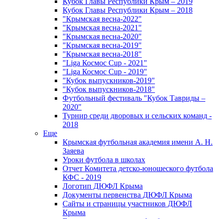
Кубок Главы Республики Крым – 2019
Кубок Главы Республики Крым – 2018
"Крымская весна-2022"
"Крымская весна-2021"
"Крымская весна-2020"
"Крымская весна-2019"
"Крымская весна-2018"
"Liga Космос Cup - 2021"
"Liga Космос Cup - 2019"
"Кубок выпускников-2019"
"Кубок выпускников-2018"
Футбольный фестиваль "Кубок Тавриды –
2020"
Турнир среди дворовых и сельских команд -
2018
Еще
Крымская футбольная академия имени А. Н.
Заяева
Уроки футбола в школах
Отчет Комитета детско-юношеского футбола
КФС - 2019
Логотип ДЮФЛ Крыма
Документы первенства ДЮФЛ Крыма
Сайты и страницы участников ДЮФЛ
Крыма