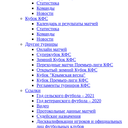
Статистика
Команды
Новости
Кубок КФС
Календарь и результаты матчей
Статистика
Команды
Новости
Другие турниры
Онлайн матчей
Суперкубок КФС
Зимний Кубок КФС
Переходные матчи Премьер-лиги КФС
Открытый зимний Кубок КФС
Кубок "Крымская весна"
Кубок Премьер-лиги КФС
Регламенты турниров КФС
Ссылки
Год сельского футбола – 2021
Год ветеранского футбола – 2020
Видео
Протокольные данные матчей
Судейские назначения
Дисквалификации игроков и официальных
лиц футбольных клубов