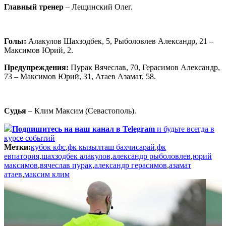
Главный тренер
– Лещинский Олег.
Голы:
Алакулов Шахзодбек, 5, Рыболовлев Александр, 21 –
Максимов Юрий, 2.
Предупреждения:
Пурак Вячеслав, 70, Герасимов Александр,
73 – Максимов Юрий, 31, Атаев Азамат, 58.
Судья
– Клим Максим (Севастополь).
Подпишитесь
на наш канал в Telegram
и будьте всегда в
курсе событий
Метки:
кубок кфс
,
фк кызылташ бахчисарай
,
фк
евпатория
,
шахзодбек алакулов
,
александр рыболовлев
,
юрий
максимов
,
вячеслав пурак
,
александр герасимов
,
азамат
атаев
,
максим клим