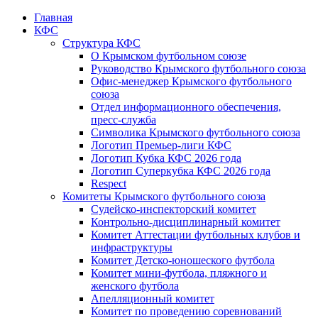
Главная
КФС
Структура КФС
О Крымском футбольном союзе
Руководство Крымского футбольного союза
Офис-менеджер Крымского футбольного
союза
Отдел информационного обеспечения,
пресс-служба
Символика Крымского футбольного союза
Логотип Премьер-лиги КФС
Логотип Кубка КФС 2026 года
Логотип Суперкубка КФС 2026 года
Respect
Комитеты Крымского футбольного союза
Судейско-инспекторский комитет
Контрольно-дисциплинарный комитет
Комитет Аттестации футбольных клубов и
инфраструктуры
Комитет Детско-юношеского футбола
Комитет мини-футбола, пляжного и
женского футбола
Апелляционный комитет
Комитет по проведению соревнований