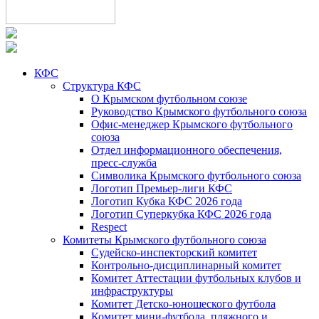
КФС
Структура КФС
О Крымском футбольном союзе
Руководство Крымского футбольного союза
Офис-менеджер Крымского футбольного
союза
Отдел информационного обеспечения,
пресс-служба
Символика Крымского футбольного союза
Логотип Премьер-лиги КФС
Логотип Кубка КФС 2026 года
Логотип Суперкубка КФС 2026 года
Respect
Комитеты Крымского футбольного союза
Судейско-инспекторский комитет
Контрольно-дисциплинарный комитет
Комитет Аттестации футбольных клубов и
инфраструктуры
Комитет Детско-юношеского футбола
Комитет мини-футбола, пляжного и