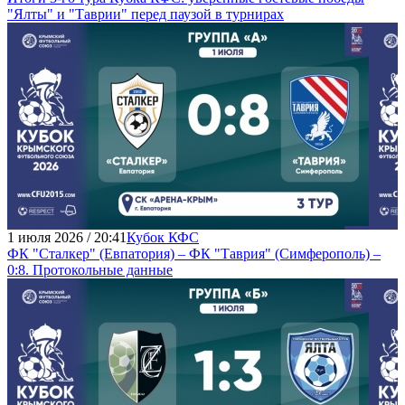
"Ялты" и "Таврии" перед паузой в турнирах
1 июля 2026 / 20:41
Кубок КФС
ФК "Сталкер" (Евпатория) – ФК "Таврия" (Симферополь) –
0:8. Протокольные данные