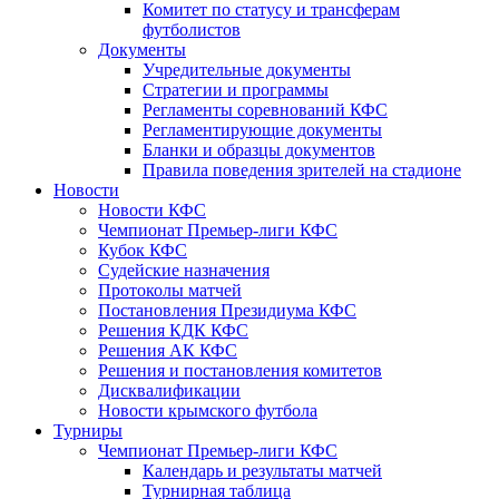
Комитет по статусу и трансферам
футболистов
Документы
Учредительные документы
Стратегии и программы
Регламенты соревнований КФС
Регламентирующие документы
Бланки и образцы документов
Правила поведения зрителей на стадионе
Новости
Новости КФС
Чемпионат Премьер-лиги КФС
Кубок КФС
Судейские назначения
Протоколы матчей
Постановления Президиума КФС
Решения КДК КФС
Решения АК КФС
Решения и постановления комитетов
Дисквалификации
Новости крымского футбола
Турниры
Чемпионат Премьер-лиги КФС
Календарь и результаты матчей
Турнирная таблица