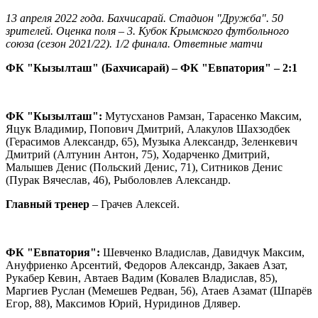
13 апреля 2022 года. Бахчисарай. Стадион "Дружба". 50
зрителей. Оценка поля – 3. Кубок Крымского футбольного
союза (сезон 2021/22). 1/2 финала. Ответные матчи
ФК "Кызылташ" (Бахчисарай) – ФК "Евпатория" – 2:1
ФК "Кызылташ":
Мутусханов Рамзан, Тарасенко Максим,
Яцук Владимир, Попович Дмитрий, Алакулов Шахзодбек
(Герасимов Александр, 65), Музыка Александр, Зеленкевич
Дмитрий (Алтунин Антон, 75), Ходарченко Дмитрий,
Малышев Денис (Польский Денис, 71), Ситников Денис
(Пурак Вячеслав, 46), Рыболовлев Александр.
Главный тренер
– Грачев Алексей.
ФК "Евпатория":
Шевченко Владислав, Давидчук Максим,
Ануфриенко Арсентий, Федоров Александр, Закаев Азат,
Рукабер Кевин, Автаев Вадим (Ковалев Владислав, 85),
Маргиев Руслан (Мемешев Редван, 56), Атаев Азамат (Шпарёв
Егор, 88), Максимов Юрий, Нуридинов Длявер.