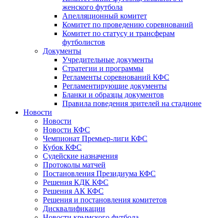
женского футбола
Апелляционный комитет
Комитет по проведению соревнований
Комитет по статусу и трансферам
футболистов
Документы
Учредительные документы
Стратегии и программы
Регламенты соревнований КФС
Регламентирующие документы
Бланки и образцы документов
Правила поведения зрителей на стадионе
Новости
Новости
Новости КФС
Чемпионат Премьер-лиги КФС
Кубок КФС
Судейские назначения
Протоколы матчей
Постановления Президиума КФС
Решения КДК КФС
Решения АК КФС
Решения и постановления комитетов
Дисквалификации
Новости крымского футбола