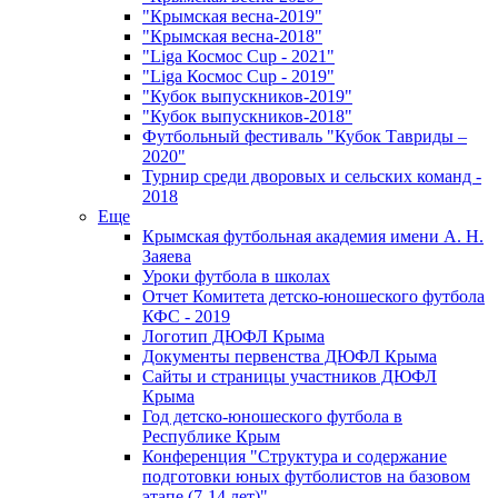
"Крымская весна-2019"
"Крымская весна-2018"
"Liga Космос Cup - 2021"
"Liga Космос Cup - 2019"
"Кубок выпускников-2019"
"Кубок выпускников-2018"
Футбольный фестиваль "Кубок Тавриды –
2020"
Турнир среди дворовых и сельских команд -
2018
Еще
Крымская футбольная академия имени А. Н.
Заяева
Уроки футбола в школах
Отчет Комитета детско-юношеского футбола
КФС - 2019
Логотип ДЮФЛ Крыма
Документы первенства ДЮФЛ Крыма
Сайты и страницы участников ДЮФЛ
Крыма
Год детско-юношеского футбола в
Республике Крым
Конференция "Структура и содержание
подготовки юных футболистов на базовом
этапе (7-14 лет)"