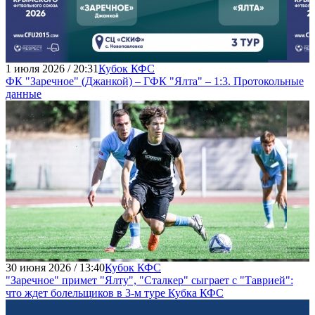
1 июля 2026 / 20:31
Кубок КФС
ФК "Заречное" (Джанкой) – ГФК "Ялта" – 1:3. Протокольные
данные
30 июня 2026 / 13:40
Кубок КФС
"Заречное" примет "Ялту", "Сталкер" сыграет с "Таврией":
что ждет болельщиков в 3-м туре Кубка КФС