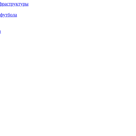
нфраструктуры
 футбола
в