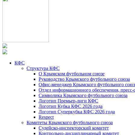
КФС
Структура КФС
О Крымском футбольном союзе
Руководство Крымского футбольного союза
Офис-менеджер Крымского футбольного союз
Отдел информационного обеспечения, пресс-
Символика Крымского футбольного союза
Логотип Премьер-лиги КФС
Логотип Кубка КФС 2026 года
Логотип Суперкубка КФС 2026 года
Respect
Комитеты Крымского футбольного союза
Судейско-инспекторский комитет
Контрольно-дисциплинарный комитет