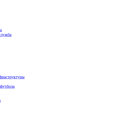
а
служба
нфраструктуры
 футбола
в