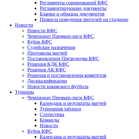
Регламенты соревнований КФС
Регламентирующие документы
Бланки и образцы документов
Правила поведения зрителей на стадионе
Новости
Новости КФС
Чемпионат Премьер-лиги КФС
Кубок КФС
Судейские назначения
Протоколы матчей
Постановления Президиума КФС
Решения КДК КФС
Решения АК КФС
Решения и постановления комитетов
Дисквалификации
Новости крымского футбола
Турниры
Чемпионат Премьер-лиги КФС
Календарь и результаты матчей
Турнирная таблица
Статистика
Команды
Новости
Кубок КФС
Календарь и результаты матчей