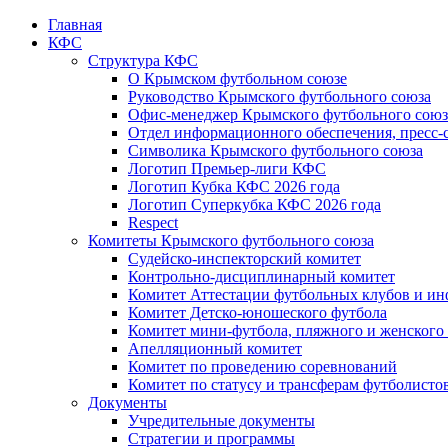
Главная
КФС
Структура КФС
О Крымском футбольном союзе
Руководство Крымского футбольного союза
Офис-менеджер Крымского футбольного союз
Отдел информационного обеспечения, пресс-
Символика Крымского футбольного союза
Логотип Премьер-лиги КФС
Логотип Кубка КФС 2026 года
Логотип Суперкубка КФС 2026 года
Respect
Комитеты Крымского футбольного союза
Судейско-инспекторский комитет
Контрольно-дисциплинарный комитет
Комитет Аттестации футбольных клубов и и
Комитет Детско-юношеского футбола
Комитет мини-футбола, пляжного и женского
Апелляционный комитет
Комитет по проведению соревнований
Комитет по статусу и трансферам футболисто
Документы
Учредительные документы
Стратегии и программы