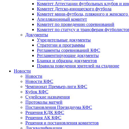
Комитет Аттестации футбольных клубов и и
Комитет Детско-юношеского футбола
Комитет мини-футбола, пляжного и женского
Апелляционный комитет
Комитет по проведению соревнований
Комитет по статусу и трансферам футболисто
Документы
Учредительные документы
Стратегии и программы
Регламенты соревнований КФС
Регламентирующие документы
Бланки и образцы документов
Правила поведения зрителей на стадионе
Новости
Новости
Новости КФС
Чемпионат Премьер-лиги КФС
Кубок КФС
Судейские назначения
Протоколы матчей
Постановления Президиума КФС
Решения КДК КФС
Решения АК КФС
Решения и постановления комитетов
Дисквалификации