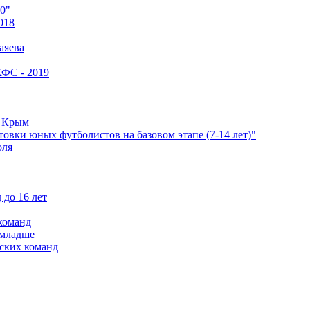
0"
018
аяева
КФС - 2019
е Крым
овки юных футболистов на базовом этапе (7-14 лет)"
оля
 до 16 лет
команд
 младше
ских команд