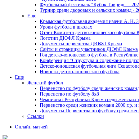
Футбольный фестиваль "Кубок Тавриды – 202
Турнир среди дворовых и сельских команд - 2
Еще
Крымская футбольная академия имени А. Н. З
Уроки футбола в школах
Отчет Комитета детско-юношеского футбола 
Логотип ДЮФЛ Крыма
Документы первенства ДЮФЛ Крыма
Сайты и страницы участников ДЮФЛ Крыма
Год детско-юношеского футбола в Республик
Конференция "Структура и содержание подгот
Детско-юношеская футбольная лига Севастоп
Новости детско-юношеского футбола
Еще
Женский футбол
Первенство по футболу среди женских команд
Первенство по футболу 8х8
Чемпионат Республики Крым среди женских 
Первенство среди женских команд 2000 г.р. и
Документы Первенства по футболу среди жен
Ссылки
Онлайн матчей