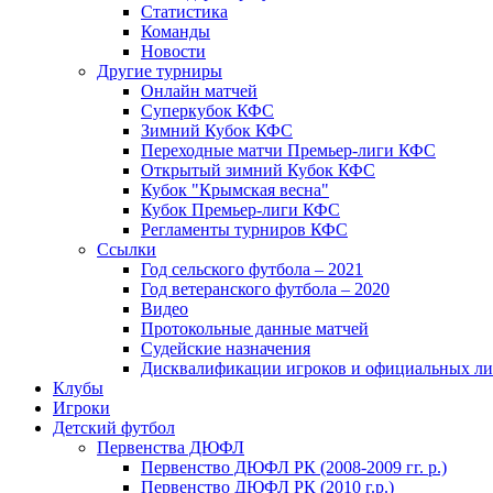
Статистика
Команды
Новости
Другие турниры
Онлайн матчей
Суперкубок КФС
Зимний Кубок КФС
Переходные матчи Премьер-лиги КФС
Открытый зимний Кубок КФС
Кубок "Крымская весна"
Кубок Премьер-лиги КФС
Регламенты турниров КФС
Ссылки
Год сельского футбола – 2021
Год ветеранского футбола – 2020
Видео
Протокольные данные матчей
Судейские назначения
Дисквалификации игроков и официальных ли
Клубы
Игроки
Детский футбол
Первенства ДЮФЛ
Первенство ДЮФЛ РК (2008-2009 гг. р.)
Первенство ДЮФЛ РК (2010 г.р.)