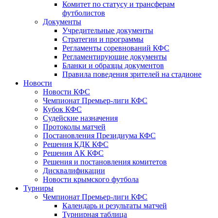
Комитет по статусу и трансферам
футболистов
Документы
Учредительные документы
Стратегии и программы
Регламенты соревнований КФС
Регламентирующие документы
Бланки и образцы документов
Правила поведения зрителей на стадионе
Новости
Новости КФС
Чемпионат Премьер-лиги КФС
Кубок КФС
Судейские назначения
Протоколы матчей
Постановления Президиума КФС
Решения КДК КФС
Решения АК КФС
Решения и постановления комитетов
Дисквалификации
Новости крымского футбола
Турниры
Чемпионат Премьер-лиги КФС
Календарь и результаты матчей
Турнирная таблица