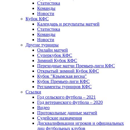
Статистика
Команды
Новости
Кубок КФС
Календарь и результаты матчей
Статистика
Команды
Новости
Другие турниры
Онлайн матчей
Суперкубок КФС
Зимний Кубок КФС
Переходные матчи Премьер-лиги КФС
Открытый зимний Кубок КФС
Кубок "Крымская весна"
Кубок Премьер-лиги КФС
Регламенты турниров КФС
Ссылки
Год сельского футбола – 2021
Год ветеранского футбола – 2020
Видео
Протокольные данные матчей
Судейские назначения
Дисквалификации игроков и официальных
лиц футбольных клубов