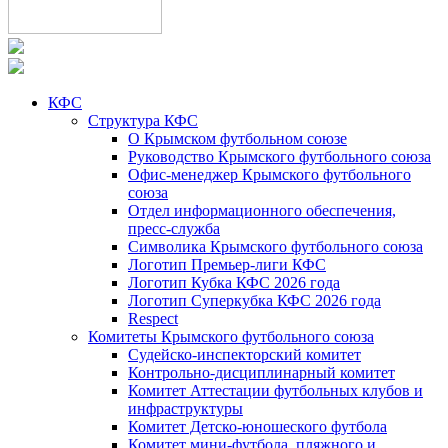
КФС
Структура КФС
О Крымском футбольном союзе
Руководство Крымского футбольного союза
Офис-менеджер Крымского футбольного
союза
Отдел информационного обеспечения,
пресс-служба
Символика Крымского футбольного союза
Логотип Премьер-лиги КФС
Логотип Кубка КФС 2026 года
Логотип Суперкубка КФС 2026 года
Respect
Комитеты Крымского футбольного союза
Судейско-инспекторский комитет
Контрольно-дисциплинарный комитет
Комитет Аттестации футбольных клубов и
инфраструктуры
Комитет Детско-юношеского футбола
Комитет мини-футбола, пляжного и