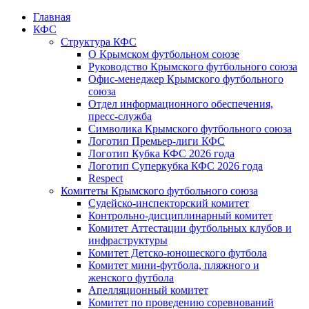
Главная
КФС
Структура КФС
О Крымском футбольном союзе
Руководство Крымского футбольного союза
Офис-менеджер Крымского футбольного
союза
Отдел информационного обеспечения,
пресс-служба
Символика Крымского футбольного союза
Логотип Премьер-лиги КФС
Логотип Кубка КФС 2026 года
Логотип Суперкубка КФС 2026 года
Respect
Комитеты Крымского футбольного союза
Судейско-инспекторский комитет
Контрольно-дисциплинарный комитет
Комитет Аттестации футбольных клубов и
инфраструктуры
Комитет Детско-юношеского футбола
Комитет мини-футбола, пляжного и
женского футбола
Апелляционный комитет
Комитет по проведению соревнований