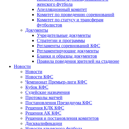
женского футбола
Апелляционный комитет
Комитет по проведению соревнований
Комитет по статусу и трансферам
футболистов
Документы
Учредительные документы
Стратегии и программы
Регламенты соревнований КФС
Регламентирующие документы
Бланки и образцы документов
Правила поведения зрителей на стадионе
Новости
Новости
Новости КФС
Чемпионат Премьер-лиги КФС
Кубок КФС
Судейские назначения
Протоколы матчей
Постановления Президиума КФС
Решения КДК КФС
Решения АК КФС
Решения и постановления комитетов
Дисквалификации
Новости крымского футбола