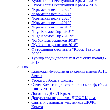
Кубок Главы Республики Крым – 2019
Кубок Главы Республики Крым – 2018
"Крымская весна-2022"
"Крымская весна-2021"
"Крымская весна-2020"
"Крымская весна-2019"
"Крымская весна-2018"
"Liga Космос Cup - 2021"
"Liga Космос Cup - 2019"
"Кубок выпускников-2019"
"Кубок выпускников-2018"
Футбольный фестиваль "Кубок Тавриды –
2020"
Турнир среди дворовых и сельских команд -
2018
Еще
Крымская футбольная академия имени А. Н.
Заяева
Уроки футбола в школах
Отчет Комитета детско-юношеского футбола
КФС - 2019
Логотип ДЮФЛ Крыма
Документы первенства ДЮФЛ Крыма
Сайты и страницы участников ДЮФЛ
Крыма