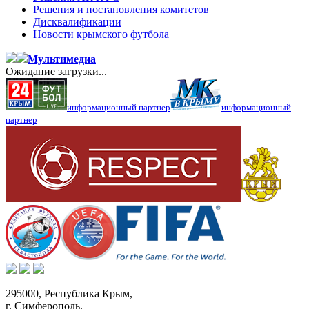
Решения и постановления комитетов
Дисквалификации
Новости крымского футбола
Мультимедиа
Ожидание загрузки...
информационный партнер
информационный
партнер
295000,
Республика Крым
,
г. Симферополь
,