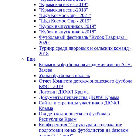
"Крымская весна-2019"
"Крымская весна-2018"
"Liga Космос Cup - 2021"
"Liga Космос Cup - 2019"
"Кубок выпускников-2019"
"Кубок выпускников-2018"
Футбольный фестиваль "Кубок Тавриды –
2020"
Турнир среди дворовых и сельских команд -
2018
Еще
Крымская футбольная академия имени А. Н.
Заяева
Уроки футбола в школах
Отчет Комитета детско-юношеского футбола
КФС - 2019
Логотип ДЮФЛ Крыма
Документы первенства ДЮФЛ Крыма
Сайты и страницы участников ДЮФЛ
Крыма
Год детско-юношеского футбола в
Республике Крым
Конференция "Структура и содержание
подготовки юных футболистов на базовом
этапе (7-14 лет)"