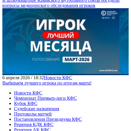
В штаб-квартире Крымского футбольного союза обсудили
вопросы медицинского обследования игроков
6 апреля 2026 / 18:32
Новости КФС
Выбираем лучшего игрока по итогам марта!
Новости КФС
Чемпионат Премьер-лиги КФС
Кубок КФС
Судейские назначения
Протоколы матчей
Постановления Президиума КФС
Решения КДК КФС
Решения АК КФС