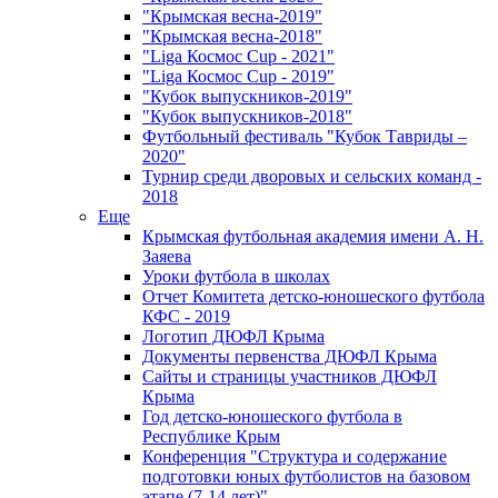
"Крымская весна-2019"
"Крымская весна-2018"
"Liga Космос Cup - 2021"
"Liga Космос Cup - 2019"
"Кубок выпускников-2019"
"Кубок выпускников-2018"
Футбольный фестиваль "Кубок Тавриды –
2020"
Турнир среди дворовых и сельских команд -
2018
Еще
Крымская футбольная академия имени А. Н.
Заяева
Уроки футбола в школах
Отчет Комитета детско-юношеского футбола
КФС - 2019
Логотип ДЮФЛ Крыма
Документы первенства ДЮФЛ Крыма
Сайты и страницы участников ДЮФЛ
Крыма
Год детско-юношеского футбола в
Республике Крым
Конференция "Структура и содержание
подготовки юных футболистов на базовом
этапе (7-14 лет)"