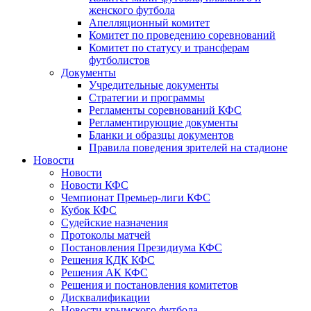
женского футбола
Апелляционный комитет
Комитет по проведению соревнований
Комитет по статусу и трансферам
футболистов
Документы
Учредительные документы
Стратегии и программы
Регламенты соревнований КФС
Регламентирующие документы
Бланки и образцы документов
Правила поведения зрителей на стадионе
Новости
Новости
Новости КФС
Чемпионат Премьер-лиги КФС
Кубок КФС
Судейские назначения
Протоколы матчей
Постановления Президиума КФС
Решения КДК КФС
Решения АК КФС
Решения и постановления комитетов
Дисквалификации
Новости крымского футбола