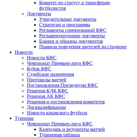
Комитет по статусу и трансферам
футболистов
Документы
Учредительные документы
Стратегии и программы
Регламенты соревнований КФС
Регламентирующие документы
Бланки и образцы документов
Правила поведения зрителей на стадионе
Новости
Новости КФС
Чемпионат Премьер-лиги КФС
Кубок КФС
Судейские назначения
Протоколы матчей
Постановления Президиума КФС
Решения КДК КФС
Решения АК КФС
Решения и постановления комитетов
Дисквалификации
Новости крымского футбола
Турниры
Чемпионат Премьер-лиги КФС
Календарь и результаты матчей
Турнирная таблица