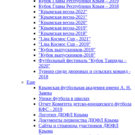
Кубок Главы Республики Крым – 2019
Кубок Главы Республики Крым – 2018
"Крымская весна-2022"
"Крымская весна-2021"
"Крымская весна-2020"
"Крымская весна-2019"
"Крымская весна-2018"
"Liga Космос Cup - 2021"
"Liga Космос Cup - 2019"
"Кубок выпускников-2019"
"Кубок выпускников-2018"
Футбольный фестиваль "Кубок Тавриды –
2020"
Турнир среди дворовых и сельских команд -
2018
Еще
Крымская футбольная академия имени А. Н.
Заяева
Уроки футбола в школах
Отчет Комитета детско-юношеского футбола
КФС - 2019
Логотип ДЮФЛ Крыма
Документы первенства ДЮФЛ Крыма
Сайты и страницы участников ДЮФЛ
Крыма