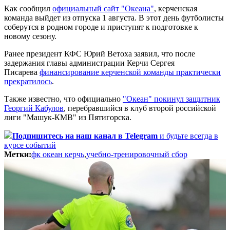
Как сообщил
официальный сайт "Океана"
, керченская
команда выйдет из отпуска 1 августа. В этот день футболисты
соберутся в родном городе и приступят к подготовке к
новому сезону.
Ранее президент КФС Юрий Ветоха заявил, что после
задержания главы администрации Керчи Сергея
Писарева
финансирование керченской команды практически
прекратилось
.
Также известно, что официально
"Океан" покинул защитник
Георгий Кабулов
, перебравшийся в клуб второй российской
лиги "Машук-КМВ" из Пятигорска.
Подпишитесь
на наш канал в Telegram
и будьте всегда в
курсе событий
Метки:
фк океан керчь
,
учебно-тренировочный сбор