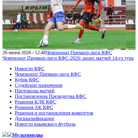
26 июня 2026 / 12:46
Чемпионат Премьер-лиги КФС
Чемпионат Премьер-лиги КФС-2026: анонс матчей 14-го тура
Новости КФС
Чемпионат Премьер-лиги КФС
Кубок КФС
Судейские назначения
Протоколы матчей
Постановления Президиума КФС
Решения КДК КФС
Решения АК КФС
Решения и постановления комитетов
Дисквалификации
Новости крымского футбола
Мультимедиа