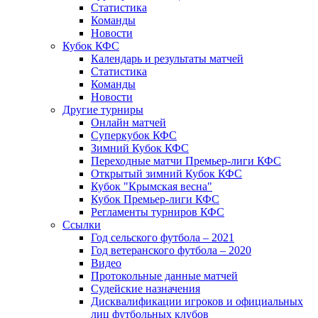
Статистика
Команды
Новости
Кубок КФС
Календарь и результаты матчей
Статистика
Команды
Новости
Другие турниры
Онлайн матчей
Суперкубок КФС
Зимний Кубок КФС
Переходные матчи Премьер-лиги КФС
Открытый зимний Кубок КФС
Кубок "Крымская весна"
Кубок Премьер-лиги КФС
Регламенты турниров КФС
Ссылки
Год сельского футбола – 2021
Год ветеранского футбола – 2020
Видео
Протокольные данные матчей
Судейские назначения
Дисквалификации игроков и официальных
лиц футбольных клубов