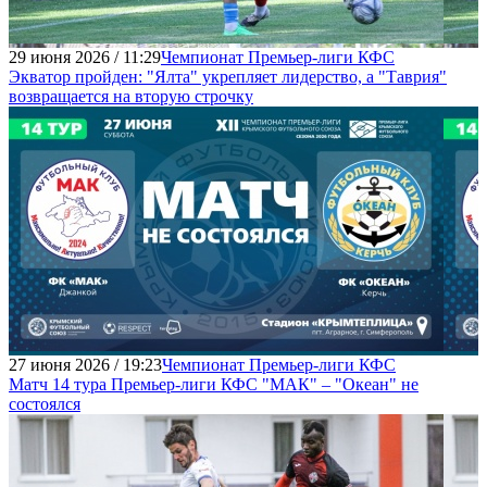
29 июня 2026 / 11:29
Чемпионат Премьер-лиги КФС
Экватор пройден: "Ялта" укрепляет лидерство, а "Таврия"
возвращается на вторую строчку
27 июня 2026 / 19:23
Чемпионат Премьер-лиги КФС
Матч 14 тура Премьер-лиги КФС "МАК" – "Океан" не
состоялся