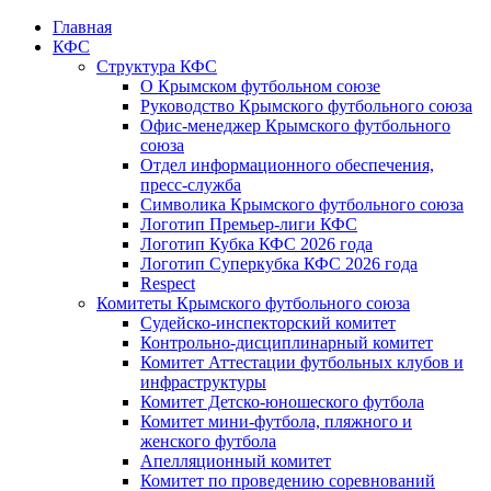
Главная
КФС
Структура КФС
О Крымском футбольном союзе
Руководство Крымского футбольного союза
Офис-менеджер Крымского футбольного
союза
Отдел информационного обеспечения,
пресс-служба
Символика Крымского футбольного союза
Логотип Премьер-лиги КФС
Логотип Кубка КФС 2026 года
Логотип Суперкубка КФС 2026 года
Respect
Комитеты Крымского футбольного союза
Судейско-инспекторский комитет
Контрольно-дисциплинарный комитет
Комитет Аттестации футбольных клубов и
инфраструктуры
Комитет Детско-юношеского футбола
Комитет мини-футбола, пляжного и
женского футбола
Апелляционный комитет
Комитет по проведению соревнований