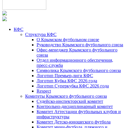
КФС
Структура КФС
О Крымском футбольном союзе
Руководство Крымского футбольного союза
Офис-менеджер Крымского футбольного
союза
Отдел информационного обеспечения,
пресс-служба
Символика Крымского футбольного союза
Логотип Премьер-лиги КФС
Логотип Кубка КФС 2026 года
Логотип Суперкубка КФС 2026 года
Respect
Комитеты Крымского футбольного союза
Судейско-инспекторский комитет
Контрольно-дисциплинарный комитет
Комитет Аттестации футбольных клубов и
инфраструктуры
Комитет Детско-юношеского футбола
Комитет мини-футбола, пляжного и