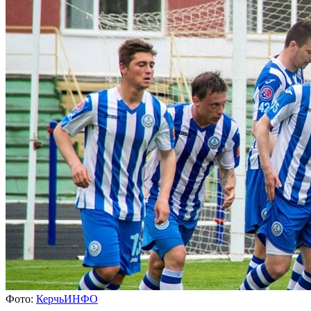
Фото:
КерчьИНФО