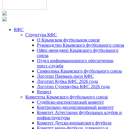
КФС
Структура КФС
О Крымском футбольном союзе
Руководство Крымского футбольного союза
Офис-менеджер Крымского футбольного
союза
Отдел информационного обеспечения,
пресс-служба
Символика Крымского футбольного союза
Логотип Премьер-лиги КФС
Логотип Кубка КФС 2026 года
Логотип Суперкубка КФС 2026 года
Respect
Комитеты Крымского футбольного союза
Судейско-инспекторский комитет
Контрольно-дисциплинарный комитет
Комитет Аттестации футбольных клубов и
инфраструктуры
Комитет Детско-юношеского футбола
Комитет мини-футбола, пляжного и