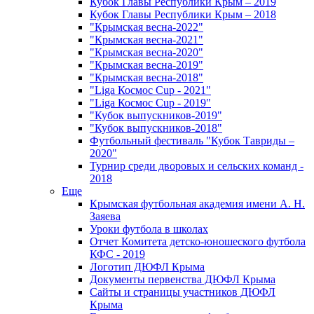
Кубок Главы Республики Крым – 2019
Кубок Главы Республики Крым – 2018
"Крымская весна-2022"
"Крымская весна-2021"
"Крымская весна-2020"
"Крымская весна-2019"
"Крымская весна-2018"
"Liga Космос Cup - 2021"
"Liga Космос Cup - 2019"
"Кубок выпускников-2019"
"Кубок выпускников-2018"
Футбольный фестиваль "Кубок Тавриды –
2020"
Турнир среди дворовых и сельских команд -
2018
Еще
Крымская футбольная академия имени А. Н.
Заяева
Уроки футбола в школах
Отчет Комитета детско-юношеского футбола
КФС - 2019
Логотип ДЮФЛ Крыма
Документы первенства ДЮФЛ Крыма
Сайты и страницы участников ДЮФЛ
Крыма