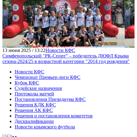
13 июня 2025 / 13:22
Новости КФС
Симферопольский "РК-Спорт" – победитель ДЮФЛ Крыма
сезона-2024/25 в возрастной категории "2014 год рождения"
Новости КФС
Чемпионат Премьер-лиги КФС
Кубок КФС
Судейские назначения
Протоколы матчей
Постановления Президиума КФС
Решения КДК КФС
Решения АК КФС
Решения и постановления комитетов
Дисквалификации
Новости крымского футбола