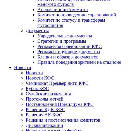
женского футбола
Апелляционный комитет
Комитет по проведению соревнований
Комитет по статусу и трансферам
футболистов
Документы
Учредительные документы
Стратегии и программы
Регламенты соревнований КФС
Регламентирующие документы
Бланки и образцы документов
Правила поведения зрителей на стадионе
Новости
Новости
Новости КФС
Чемпионат Премьер-лиги КФС
Кубок КФС
Судейские назначения
Протоколы матчей
Постановления Президиума КФС
Решения КДК КФС
Решения АК КФС
Решения и постановления комитетов
Дисквалификации
Новости крымского футбола