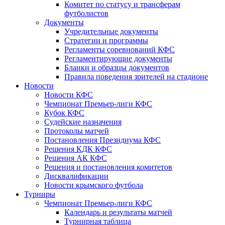
Комитет по статусу и трансферам
футболистов
Документы
Учредительные документы
Стратегии и программы
Регламенты соревнований КФС
Регламентирующие документы
Бланки и образцы документов
Правила поведения зрителей на стадионе
Новости
Новости КФС
Чемпионат Премьер-лиги КФС
Кубок КФС
Судейские назначения
Протоколы матчей
Постановления Президиума КФС
Решения КДК КФС
Решения АК КФС
Решения и постановления комитетов
Дисквалификации
Новости крымского футбола
Турниры
Чемпионат Премьер-лиги КФС
Календарь и результаты матчей
Турнирная таблица