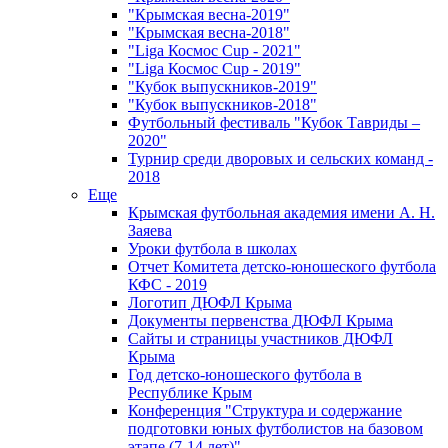
"Крымская весна-2019"
"Крымская весна-2018"
"Liga Космос Cup - 2021"
"Liga Космос Cup - 2019"
"Кубок выпускников-2019"
"Кубок выпускников-2018"
Футбольный фестиваль "Кубок Тавриды –
2020"
Турнир среди дворовых и сельских команд -
2018
Еще
Крымская футбольная академия имени А. Н.
Заяева
Уроки футбола в школах
Отчет Комитета детско-юношеского футбола
КФС - 2019
Логотип ДЮФЛ Крыма
Документы первенства ДЮФЛ Крыма
Сайты и страницы участников ДЮФЛ
Крыма
Год детско-юношеского футбола в
Республике Крым
Конференция "Структура и содержание
подготовки юных футболистов на базовом
этапе (7-14 лет)"