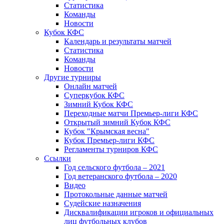
Статистика
Команды
Новости
Кубок КФС
Календарь и результаты матчей
Статистика
Команды
Новости
Другие турниры
Онлайн матчей
Суперкубок КФС
Зимний Кубок КФС
Переходные матчи Премьер-лиги КФС
Открытый зимний Кубок КФС
Кубок "Крымская весна"
Кубок Премьер-лиги КФС
Регламенты турниров КФС
Ссылки
Год сельского футбола – 2021
Год ветеранского футбола – 2020
Видео
Протокольные данные матчей
Судейские назначения
Дисквалификации игроков и официальных
лиц футбольных клубов