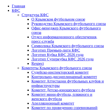
Главная
КФС
Структура КФС
О Крымском футбольном союзе
Руководство Крымского футбольного союза
Офис-менеджер Крымского футбольного
союза
Отдел информационного обеспечения,
пресс-служба
Символика Крымского футбольного союза
Логотип Премьер-лиги КФС
Логотип Кубка КФС 2026 года
Логотип Суперкубка КФС 2026 года
Respect
Комитеты Крымского футбольного союза
Судейско-инспекторский комитет
Контрольно-дисциплинарный комитет
Комитет Аттестации футбольных клубов и
инфраструктуры
Комитет Детско-юношеского футбола
Комитет мини-футбола, пляжного и
женского футбола
Апелляционный комитет
Комитет по проведению соревнований