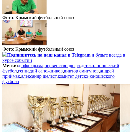
Фото: Крымский футбольный союз
Фото: Крымский футбольный союз
Подпишитесь
на наш канал в Telegram
и будьте всегда в
курсе событий
Метки:
дюфл крыма
,
первенство дюфл
,
детско-юношеский
футбол
,
геннадий сапожников
,
виктор смигунов
,
андрей
приймак
,
александр шелест
,
комитет детско-юношеского
футбола