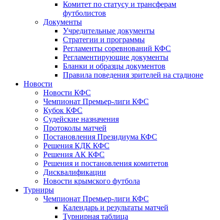
Комитет по статусу и трансферам
футболистов
Документы
Учредительные документы
Стратегии и программы
Регламенты соревнований КФС
Регламентирующие документы
Бланки и образцы документов
Правила поведения зрителей на стадионе
Новости
Новости КФС
Чемпионат Премьер-лиги КФС
Кубок КФС
Судейские назначения
Протоколы матчей
Постановления Президиума КФС
Решения КДК КФС
Решения АК КФС
Решения и постановления комитетов
Дисквалификации
Новости крымского футбола
Турниры
Чемпионат Премьер-лиги КФС
Календарь и результаты матчей
Турнирная таблица