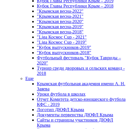
Кубок Главы Республики Крым – 2019
Кубок Главы Республики Крым – 2018
"Крымская весна-2022"
"Крымская весна-2021"
"Крымская весна-2020"
"Крымская весна-2019"
"Крымская весна-2018"
"Liga Космос Cup - 2021"
"Liga Космос Cup - 2019"
"Кубок выпускников-2019"
"Кубок выпускников-2018"
Футбольный фестиваль "Кубок Тавриды –
2020"
Турнир среди дворовых и сельских команд -
2018
Еще
Крымская футбольная академия имени А. Н.
Заяева
Уроки футбола в школах
Отчет Комитета детско-юношеского футбола
КФС - 2019
Логотип ДЮФЛ Крыма
Документы первенства ДЮФЛ Крыма
Сайты и страницы участников ДЮФЛ
Крыма