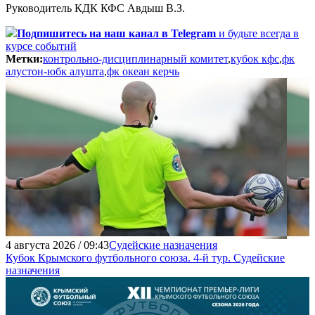
Руководитель КДК КФС Авдыш В.З.
Подпишитесь
на наш канал в Telegram
и будьте всегда в
курсе событий
Метки:
контрольно-дисциплинарный комитет
,
кубок кфс
,
фк
алустон-юбк алушта
,
фк океан керчь
4 августа 2026 / 09:43
Судейские назначения
Кубок Крымского футбольного союза. 4-й тур. Судейские
назначения