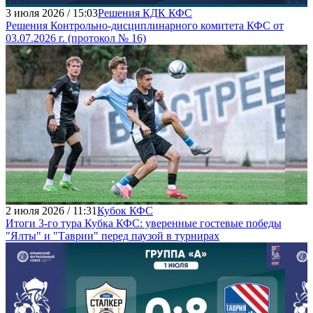
3 июля 2026 / 15:03
Решения КДК КФС
Решения Контрольно-дисциплинарного комитета КФС от
03.07.2026 г. (протокол № 16)
2 июля 2026 / 11:31
Кубок КФС
Итоги 3-го тура Кубка КФС: уверенные гостевые победы
"Ялты" и "Таврии" перед паузой в турнирах