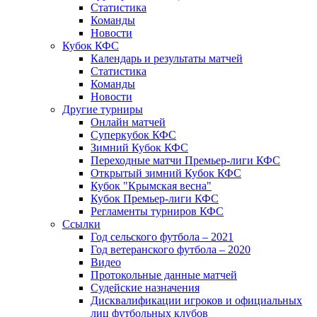
Статистика
Команды
Новости
Кубок КФС
Календарь и результаты матчей
Статистика
Команды
Новости
Другие турниры
Онлайн матчей
Суперкубок КФС
Зимний Кубок КФС
Переходные матчи Премьер-лиги КФС
Открытый зимний Кубок КФС
Кубок "Крымская весна"
Кубок Премьер-лиги КФС
Регламенты турниров КФС
Ссылки
Год сельского футбола – 2021
Год ветеранского футбола – 2020
Видео
Протокольные данные матчей
Судейские назначения
Дисквалификации игроков и официальных
лиц футбольных клубов