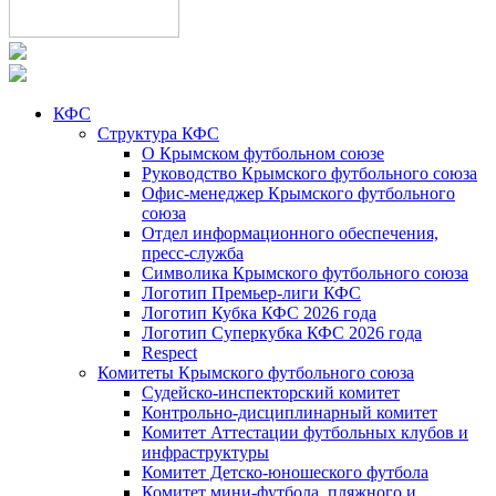
КФС
Структура КФС
О Крымском футбольном союзе
Руководство Крымского футбольного союза
Офис-менеджер Крымского футбольного
союза
Отдел информационного обеспечения,
пресс-служба
Символика Крымского футбольного союза
Логотип Премьер-лиги КФС
Логотип Кубка КФС 2026 года
Логотип Суперкубка КФС 2026 года
Respect
Комитеты Крымского футбольного союза
Судейско-инспекторский комитет
Контрольно-дисциплинарный комитет
Комитет Аттестации футбольных клубов и
инфраструктуры
Комитет Детско-юношеского футбола
Комитет мини-футбола, пляжного и