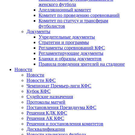
женского футбола
Апелляционный комитет
Комитет по проведению соревнований
Комитет по статусу и трансферам
футболистов
Документы
Учредительные документы
Стратегии и программы
Регламенты соревнований КФС
Регламентирующие документы
Бланки и образцы документов
Правила поведения зрителей на стадионе
Новости
Новости
Новости КФС
Чемпионат Премьер-лиги КФС
Кубок КФС
Судейские назначения
Протоколы матчей
Постановления Президиума КФС
Решения КДК КФС
Решения АК КФС
Решения и постановления комитетов
Дисквалификации
Новости крымского футбола