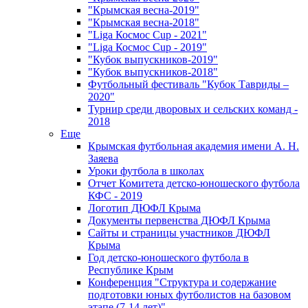
"Крымская весна-2019"
"Крымская весна-2018"
"Liga Космос Cup - 2021"
"Liga Космос Cup - 2019"
"Кубок выпускников-2019"
"Кубок выпускников-2018"
Футбольный фестиваль "Кубок Тавриды –
2020"
Турнир среди дворовых и сельских команд -
2018
Еще
Крымская футбольная академия имени А. Н.
Заяева
Уроки футбола в школах
Отчет Комитета детско-юношеского футбола
КФС - 2019
Логотип ДЮФЛ Крыма
Документы первенства ДЮФЛ Крыма
Сайты и страницы участников ДЮФЛ
Крыма
Год детско-юношеского футбола в
Республике Крым
Конференция "Структура и содержание
подготовки юных футболистов на базовом
этапе (7-14 лет)"