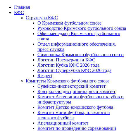
Главная
КФС
Структура КФС
О Крымском футбольном союзе
Руководство Крымского футбольного союза
Офис-менеджер Крымского футбольного
союза
Отдел информационного обеспечения,
пресс-служба
Символика Крымского футбольного союза
Логотип Премьер-лиги КФС
Логотип Кубка КФС 2026 года
Логотип Суперкубка КФС 2026 года
Respect
Комитеты Крымского футбольного союза
Судейско-инспекторский комитет
Контрольно-дисциплинарный комитет
Комитет Аттестации футбольных клубов и
инфраструктуры
Комитет Детско-юношеского футбола
Комитет мини-футбола, пляжного и
женского футбола
Апелляционный комитет
Комитет по проведению соревнований