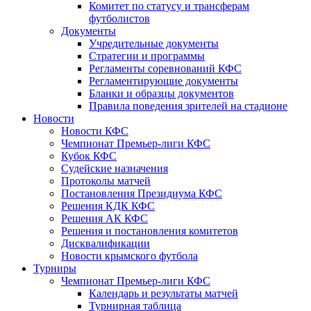
Комитет по статусу и трансферам
футболистов
Документы
Учредительные документы
Стратегии и программы
Регламенты соревнований КФС
Регламентирующие документы
Бланки и образцы документов
Правила поведения зрителей на стадионе
Новости
Новости КФС
Чемпионат Премьер-лиги КФС
Кубок КФС
Судейские назначения
Протоколы матчей
Постановления Президиума КФС
Решения КДК КФС
Решения АК КФС
Решения и постановления комитетов
Дисквалификации
Новости крымского футбола
Турниры
Чемпионат Премьер-лиги КФС
Календарь и результаты матчей
Турнирная таблица