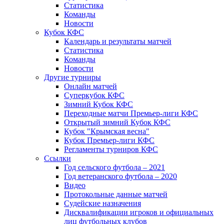
Статистика
Команды
Новости
Кубок КФС
Календарь и результаты матчей
Статистика
Команды
Новости
Другие турниры
Онлайн матчей
Суперкубок КФС
Зимний Кубок КФС
Переходные матчи Премьер-лиги КФС
Открытый зимний Кубок КФС
Кубок "Крымская весна"
Кубок Премьер-лиги КФС
Регламенты турниров КФС
Ссылки
Год сельского футбола – 2021
Год ветеранского футбола – 2020
Видео
Протокольные данные матчей
Судейские назначения
Дисквалификации игроков и официальных
лиц футбольных клубов