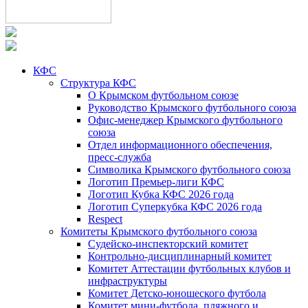
КФС
Структура КФС
О Крымском футбольном союзе
Руководство Крымского футбольного союза
Офис-менеджер Крымского футбольного
союза
Отдел информационного обеспечения,
пресс-служба
Символика Крымского футбольного союза
Логотип Премьер-лиги КФС
Логотип Кубка КФС 2026 года
Логотип Суперкубка КФС 2026 года
Respect
Комитеты Крымского футбольного союза
Судейско-инспекторский комитет
Контрольно-дисциплинарный комитет
Комитет Аттестации футбольных клубов и
инфраструктуры
Комитет Детско-юношеского футбола
Комитет мини-футбола, пляжного и