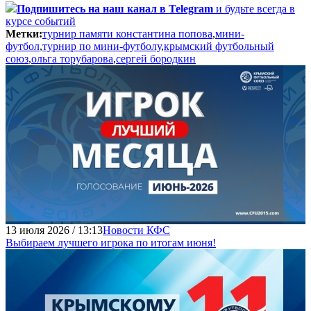
Подпишитесь
на наш канал в Telegram
и будьте всегда в
курсе событий
Метки:
турнир памяти константина попова
,
мини-
футбол
,
турнир по мини-футболу
,
крымский футбольный
союз
,
ольга торубарова
,
сергей бородкин
13 июля 2026 / 13:13
Новости КФС
Выбираем лучшего игрока по итогам июня!