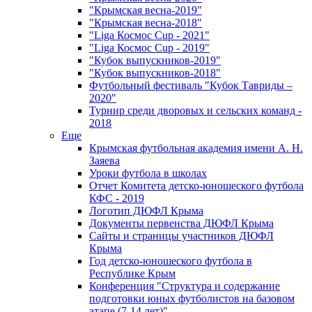
"Крымская весна-2019"
"Крымская весна-2018"
"Liga Космос Cup - 2021"
"Liga Космос Cup - 2019"
"Кубок выпускников-2019"
"Кубок выпускников-2018"
Футбольный фестиваль "Кубок Тавриды –
2020"
Турнир среди дворовых и сельских команд -
2018
Еще
Крымская футбольная академия имени А. Н.
Заяева
Уроки футбола в школах
Отчет Комитета детско-юношеского футбола
КФС - 2019
Логотип ДЮФЛ Крыма
Документы первенства ДЮФЛ Крыма
Сайты и страницы участников ДЮФЛ
Крыма
Год детско-юношеского футбола в
Республике Крым
Конференция "Структура и содержание
подготовки юных футболистов на базовом
этапе (7-14 лет)"