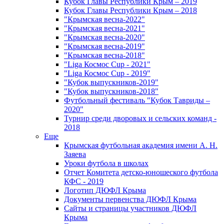
Кубок Главы Республики Крым – 2019
Кубок Главы Республики Крым – 2018
"Крымская весна-2022"
"Крымская весна-2021"
"Крымская весна-2020"
"Крымская весна-2019"
"Крымская весна-2018"
"Liga Космос Cup - 2021"
"Liga Космос Cup - 2019"
"Кубок выпускников-2019"
"Кубок выпускников-2018"
Футбольный фестиваль "Кубок Тавриды –
2020"
Турнир среди дворовых и сельских команд -
2018
Еще
Крымская футбольная академия имени А. Н.
Заяева
Уроки футбола в школах
Отчет Комитета детско-юношеского футбола
КФС - 2019
Логотип ДЮФЛ Крыма
Документы первенства ДЮФЛ Крыма
Сайты и страницы участников ДЮФЛ
Крыма