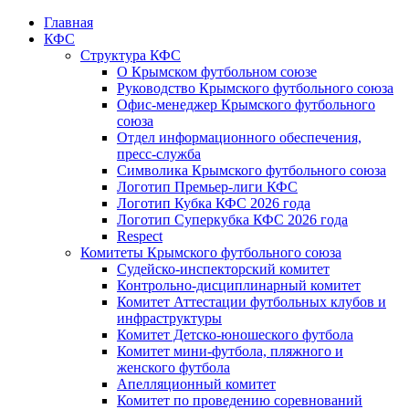
Главная
КФС
Структура КФС
О Крымском футбольном союзе
Руководство Крымского футбольного союза
Офис-менеджер Крымского футбольного
союза
Отдел информационного обеспечения,
пресс-служба
Символика Крымского футбольного союза
Логотип Премьер-лиги КФС
Логотип Кубка КФС 2026 года
Логотип Суперкубка КФС 2026 года
Respect
Комитеты Крымского футбольного союза
Судейско-инспекторский комитет
Контрольно-дисциплинарный комитет
Комитет Аттестации футбольных клубов и
инфраструктуры
Комитет Детско-юношеского футбола
Комитет мини-футбола, пляжного и
женского футбола
Апелляционный комитет
Комитет по проведению соревнований