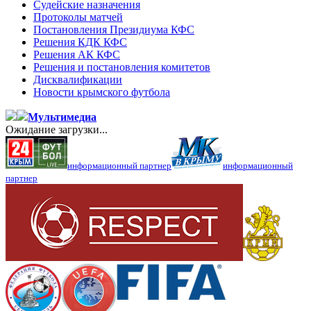
Судейские назначения
Протоколы матчей
Постановления Президиума КФС
Решения КДК КФС
Решения АК КФС
Решения и постановления комитетов
Дисквалификации
Новости крымского футбола
Мультимедиа
Ожидание загрузки...
информационный партнер
информационный
партнер