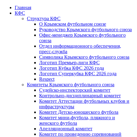
Главная
КФС
Структура КФС
О Крымском футбольном союзе
Руководство Крымского футбольного союза
Офис-менеджер Крымского футбольного
союза
Отдел информационного обеспечения,
пресс-служба
Символика Крымского футбольного союза
Логотип Премьер-лиги КФС
Логотип Кубка КФС 2026 года
Логотип Суперкубка КФС 2026 года
Respect
Комитеты Крымского футбольного союза
Судейско-инспекторский комитет
Контрольно-дисциплинарный комитет
Комитет Аттестации футбольных клубов и
инфраструктуры
Комитет Детско-юношеского футбола
Комитет мини-футбола, пляжного и
женского футбола
Апелляционный комитет
Комитет по проведению соревнований