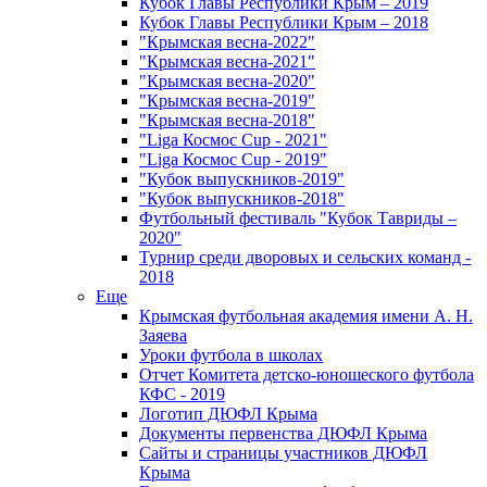
Кубок Главы Республики Крым – 2019
Кубок Главы Республики Крым – 2018
"Крымская весна-2022"
"Крымская весна-2021"
"Крымская весна-2020"
"Крымская весна-2019"
"Крымская весна-2018"
"Liga Космос Cup - 2021"
"Liga Космос Cup - 2019"
"Кубок выпускников-2019"
"Кубок выпускников-2018"
Футбольный фестиваль "Кубок Тавриды –
2020"
Турнир среди дворовых и сельских команд -
2018
Еще
Крымская футбольная академия имени А. Н.
Заяева
Уроки футбола в школах
Отчет Комитета детско-юношеского футбола
КФС - 2019
Логотип ДЮФЛ Крыма
Документы первенства ДЮФЛ Крыма
Сайты и страницы участников ДЮФЛ
Крыма