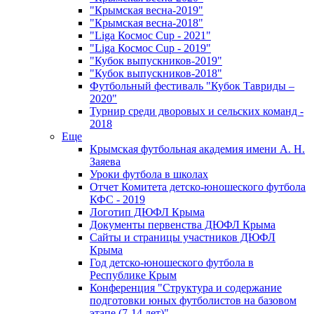
"Крымская весна-2019"
"Крымская весна-2018"
"Liga Космос Cup - 2021"
"Liga Космос Cup - 2019"
"Кубок выпускников-2019"
"Кубок выпускников-2018"
Футбольный фестиваль "Кубок Тавриды –
2020"
Турнир среди дворовых и сельских команд -
2018
Еще
Крымская футбольная академия имени А. Н.
Заяева
Уроки футбола в школах
Отчет Комитета детско-юношеского футбола
КФС - 2019
Логотип ДЮФЛ Крыма
Документы первенства ДЮФЛ Крыма
Сайты и страницы участников ДЮФЛ
Крыма
Год детско-юношеского футбола в
Республике Крым
Конференция "Структура и содержание
подготовки юных футболистов на базовом
этапе (7-14 лет)"