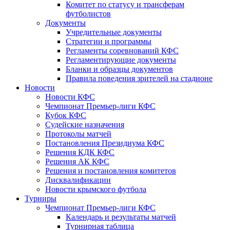
Комитет по статусу и трансферам
футболистов
Документы
Учредительные документы
Стратегии и программы
Регламенты соревнований КФС
Регламентирующие документы
Бланки и образцы документов
Правила поведения зрителей на стадионе
Новости
Новости КФС
Чемпионат Премьер-лиги КФС
Кубок КФС
Судейские назначения
Протоколы матчей
Постановления Президиума КФС
Решения КДК КФС
Решения АК КФС
Решения и постановления комитетов
Дисквалификации
Новости крымского футбола
Турниры
Чемпионат Премьер-лиги КФС
Календарь и результаты матчей
Турнирная таблица