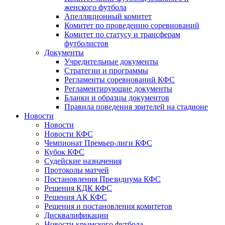
женского футбола
Апелляционный комитет
Комитет по проведению соревнований
Комитет по статусу и трансферам
футболистов
Документы
Учредительные документы
Стратегии и программы
Регламенты соревнований КФС
Регламентирующие документы
Бланки и образцы документов
Правила поведения зрителей на стадионе
Новости
Новости
Новости КФС
Чемпионат Премьер-лиги КФС
Кубок КФС
Судейские назначения
Протоколы матчей
Постановления Президиума КФС
Решения КДК КФС
Решения АК КФС
Решения и постановления комитетов
Дисквалификации
Новости крымского футбола