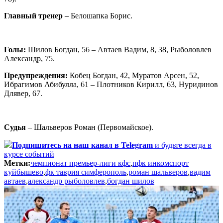
Главный тренер
– Белошапка Борис.
Голы:
Шилов Богдан, 56 – Автаев Вадим, 8, 38, Рыболовлев
Александр, 75.
Предупреждения:
Кобец Богдан, 42, Муратов Арсен, 52,
Ибрагимов Абибулла, 61 – Плотников Кирилл, 63, Нуридинов
Длявер, 67.
Судья
– Шальверов Роман (Первомайское).
Подпишитесь
на наш канал в Telegram
и будьте всегда в
курсе событий
Метки:
чемпионат премьер-лиги кфс
,
пфк инкомспорт
куйбышево
,
фк таврия симферополь
,
роман шальверов
,
вадим
автаев
,
александр рыболовлев
,
богдан шилов