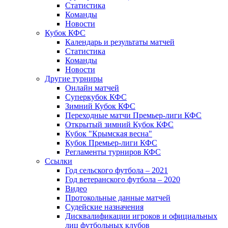
Статистика
Команды
Новости
Кубок КФС
Календарь и результаты матчей
Статистика
Команды
Новости
Другие турниры
Онлайн матчей
Суперкубок КФС
Зимний Кубок КФС
Переходные матчи Премьер-лиги КФС
Открытый зимний Кубок КФС
Кубок "Крымская весна"
Кубок Премьер-лиги КФС
Регламенты турниров КФС
Ссылки
Год сельского футбола – 2021
Год ветеранского футбола – 2020
Видео
Протокольные данные матчей
Судейские назначения
Дисквалификации игроков и официальных
лиц футбольных клубов