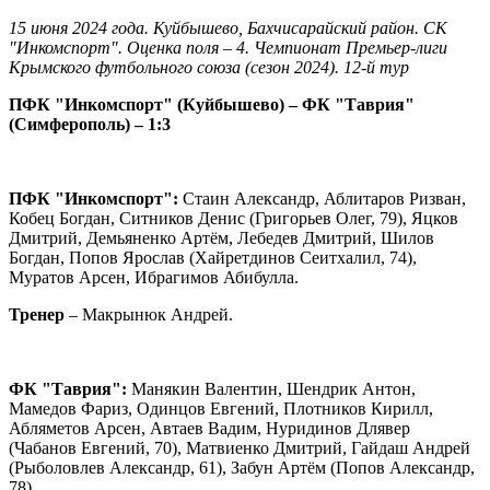
15 июня 2024 года. Куйбышево, Бахчисарайский район. СК
"Инкомспорт". Оценка поля – 4. Чемпионат Премьер-лиги
Крымского футбольного союза (сезон 2024). 12-й тур
ПФК "Инкомспорт" (Куйбышево) – ФК "Таврия"
(Симферополь) – 1:3
ПФК "Инкомспорт":
Стаин Александр, Аблитаров Ризван,
Кобец Богдан, Ситников Денис (Григорьев Олег, 79), Яцков
Дмитрий, Демьяненко Артём, Лебедев Дмитрий, Шилов
Богдан, Попов Ярослав (Хайретдинов Сеитхалил, 74),
Муратов Арсен, Ибрагимов Абибулла.
Тренер
– Макрынюк Андрей.
ФК "Таврия":
Манякин Валентин, Шендрик Антон,
Мамедов Фариз, Одинцов Евгений, Плотников Кирилл,
Абляметов Арсен, Автаев Вадим, Нуридинов Длявер
(Чабанов Евгений, 70), Матвиенко Дмитрий, Гайдаш Андрей
(Рыболовлев Александр, 61), Забун Артём (Попов Александр,
78).