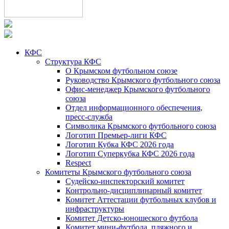
КФС
Структура КФС
О Крымском футбольном союзе
Руководство Крымского футбольного союза
Офис-менеджер Крымского футбольного
союза
Отдел информационного обеспечения,
пресс-служба
Символика Крымского футбольного союза
Логотип Премьер-лиги КФС
Логотип Кубка КФС 2026 года
Логотип Суперкубка КФС 2026 года
Respect
Комитеты Крымского футбольного союза
Судейско-инспекторский комитет
Контрольно-дисциплинарный комитет
Комитет Аттестации футбольных клубов и
инфраструктуры
Комитет Детско-юношеского футбола
Комитет мини-футбола, пляжного и