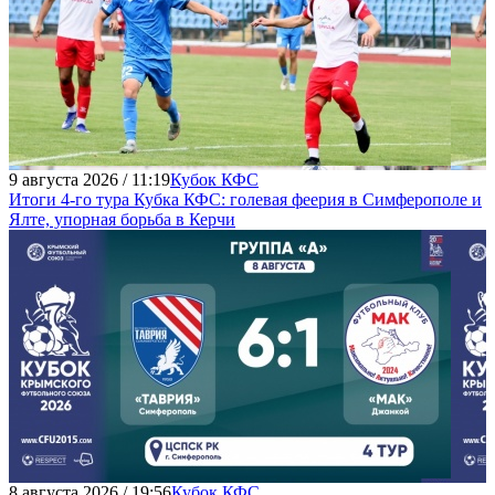
9 августа 2026 / 11:19
Кубок КФС
Итоги 4-го тура Кубка КФС: голевая феерия в Симферополе и
Ялте, упорная борьба в Керчи
8 августа 2026 / 19:56
Кубок КФС