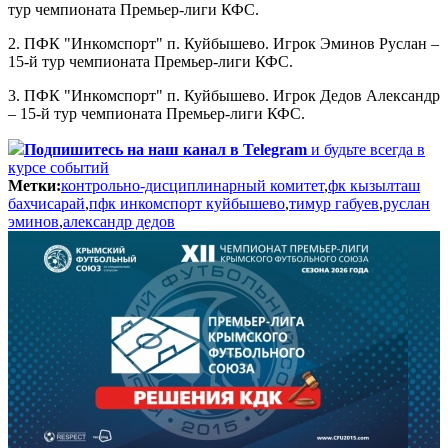
тур чемпионата Премьер-лиги КФС.
2. ПФК "Инкомспорт" п. Куйбышево. Игрок Эминов Руслан –
15-й тур чемпионата Премьер-лиги КФС.
3. ПФК "Инкомспорт" п. Куйбышево. Игрок Дедов Александр
– 15-й тур чемпионата Премьер-лиги КФС.
Подпишитесь
на наш канал в Telegram
и будьте всегда в
курсе событий
Метки:
контрольно-дисциплинарный комитет
,
фк кызылташ
бахчисарай
,
пфк инкомспорт куйбышево
,
тимур габуев
,
руслан
эминов
,
александр дедов