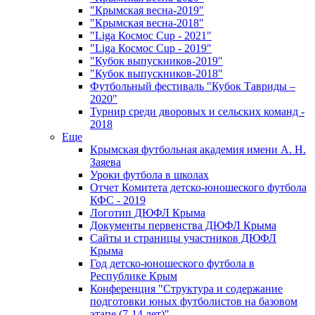
"Крымская весна-2019"
"Крымская весна-2018"
"Liga Космос Cup - 2021"
"Liga Космос Cup - 2019"
"Кубок выпускников-2019"
"Кубок выпускников-2018"
Футбольный фестиваль "Кубок Тавриды –
2020"
Турнир среди дворовых и сельских команд -
2018
Еще
Крымская футбольная академия имени А. Н.
Заяева
Уроки футбола в школах
Отчет Комитета детско-юношеского футбола
КФС - 2019
Логотип ДЮФЛ Крыма
Документы первенства ДЮФЛ Крыма
Сайты и страницы участников ДЮФЛ
Крыма
Год детско-юношеского футбола в
Республике Крым
Конференция "Структура и содержание
подготовки юных футболистов на базовом
этапе (7-14 лет)"