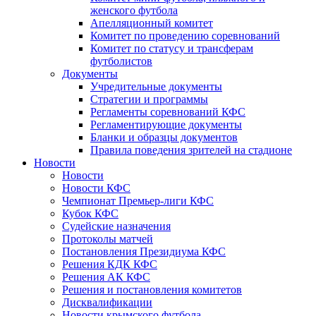
женского футбола
Апелляционный комитет
Комитет по проведению соревнований
Комитет по статусу и трансферам
футболистов
Документы
Учредительные документы
Стратегии и программы
Регламенты соревнований КФС
Регламентирующие документы
Бланки и образцы документов
Правила поведения зрителей на стадионе
Новости
Новости
Новости КФС
Чемпионат Премьер-лиги КФС
Кубок КФС
Судейские назначения
Протоколы матчей
Постановления Президиума КФС
Решения КДК КФС
Решения АК КФС
Решения и постановления комитетов
Дисквалификации
Новости крымского футбола