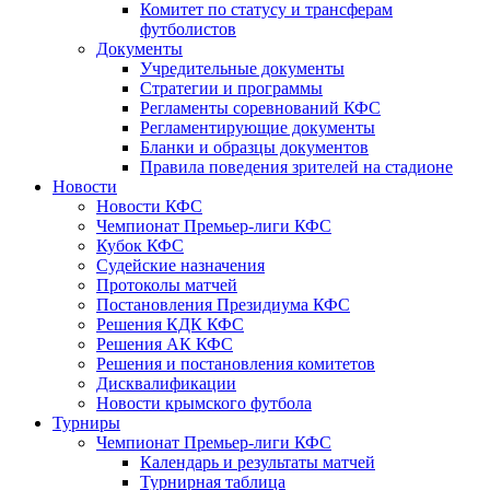
Комитет по статусу и трансферам
футболистов
Документы
Учредительные документы
Стратегии и программы
Регламенты соревнований КФС
Регламентирующие документы
Бланки и образцы документов
Правила поведения зрителей на стадионе
Новости
Новости КФС
Чемпионат Премьер-лиги КФС
Кубок КФС
Судейские назначения
Протоколы матчей
Постановления Президиума КФС
Решения КДК КФС
Решения АК КФС
Решения и постановления комитетов
Дисквалификации
Новости крымского футбола
Турниры
Чемпионат Премьер-лиги КФС
Календарь и результаты матчей
Турнирная таблица