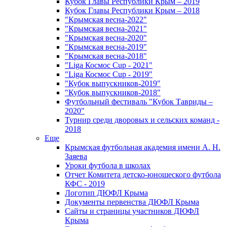
Кубок Главы Республики Крым – 2019
Кубок Главы Республики Крым – 2018
"Крымская весна-2022"
"Крымская весна-2021"
"Крымская весна-2020"
"Крымская весна-2019"
"Крымская весна-2018"
"Liga Космос Cup - 2021"
"Liga Космос Cup - 2019"
"Кубок выпускников-2019"
"Кубок выпускников-2018"
Футбольный фестиваль "Кубок Тавриды –
2020"
Турнир среди дворовых и сельских команд -
2018
Еще
Крымская футбольная академия имени А. Н.
Заяева
Уроки футбола в школах
Отчет Комитета детско-юношеского футбола
КФС - 2019
Логотип ДЮФЛ Крыма
Документы первенства ДЮФЛ Крыма
Сайты и страницы участников ДЮФЛ
Крыма