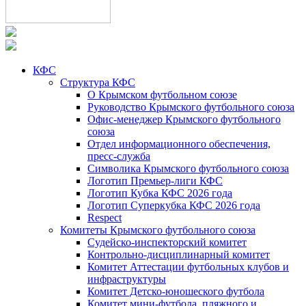
КФС
Структура КФС
О Крымском футбольном союзе
Руководство Крымского футбольного союза
Офис-менеджер Крымского футбольного
союза
Отдел информационного обеспечения,
пресс-служба
Символика Крымского футбольного союза
Логотип Премьер-лиги КФС
Логотип Кубка КФС 2026 года
Логотип Суперкубка КФС 2026 года
Respect
Комитеты Крымского футбольного союза
Судейско-инспекторский комитет
Контрольно-дисциплинарный комитет
Комитет Аттестации футбольных клубов и
инфраструктуры
Комитет Детско-юношеского футбола
Комитет мини-футбола, пляжного и