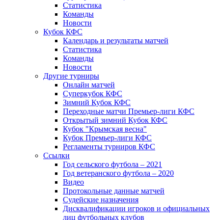
Статистика
Команды
Новости
Кубок КФС
Календарь и результаты матчей
Статистика
Команды
Новости
Другие турниры
Онлайн матчей
Суперкубок КФС
Зимний Кубок КФС
Переходные матчи Премьер-лиги КФС
Открытый зимний Кубок КФС
Кубок "Крымская весна"
Кубок Премьер-лиги КФС
Регламенты турниров КФС
Ссылки
Год сельского футбола – 2021
Год ветеранского футбола – 2020
Видео
Протокольные данные матчей
Судейские назначения
Дисквалификации игроков и официальных
лиц футбольных клубов