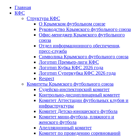
Главная
КФС
Структура КФС
О Крымском футбольном союзе
Руководство Крымского футбольного союза
Офис-менеджер Крымского футбольного
союза
Отдел информационного обеспечения,
пресс-служба
Символика Крымского футбольного союза
Логотип Премьер-лиги КФС
Логотип Кубка КФС 2026 года
Логотип Суперкубка КФС 2026 года
Respect
Комитеты Крымского футбольного союза
Судейско-инспекторский комитет
Контрольно-дисциплинарный комитет
Комитет Аттестации футбольных клубов и
инфраструктуры
Комитет Детско-юношеского футбола
Комитет мини-футбола, пляжного и
женского футбола
Апелляционный комитет
Комитет по проведению соревнований