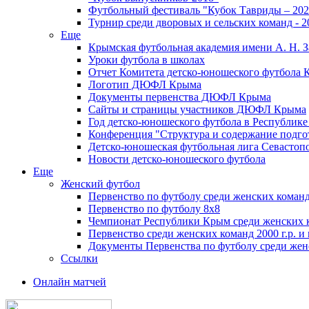
Футбольный фестиваль "Кубок Тавриды – 202
Турнир среди дворовых и сельских команд - 2
Еще
Крымская футбольная академия имени А. Н. З
Уроки футбола в школах
Отчет Комитета детско-юношеского футбола 
Логотип ДЮФЛ Крыма
Документы первенства ДЮФЛ Крыма
Сайты и страницы участников ДЮФЛ Крыма
Год детско-юношеского футбола в Республик
Конференция "Структура и содержание подгот
Детско-юношеская футбольная лига Севастоп
Новости детско-юношеского футбола
Еще
Женский футбол
Первенство по футболу среди женских команд
Первенство по футболу 8х8
Чемпионат Республики Крым среди женских 
Первенство среди женских команд 2000 г.р. и
Документы Первенства по футболу среди жен
Ссылки
Онлайн матчей