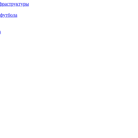
нфраструктуры
 футбола
в