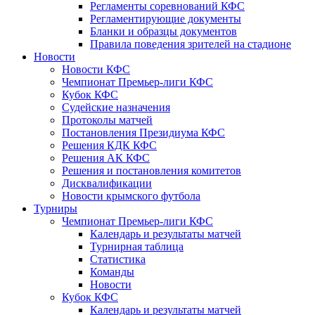
Регламенты соревнований КФС
Регламентирующие документы
Бланки и образцы документов
Правила поведения зрителей на стадионе
Новости
Новости КФС
Чемпионат Премьер-лиги КФС
Кубок КФС
Судейские назначения
Протоколы матчей
Постановления Президиума КФС
Решения КДК КФС
Решения АК КФС
Решения и постановления комитетов
Дисквалификации
Новости крымского футбола
Турниры
Чемпионат Премьер-лиги КФС
Календарь и результаты матчей
Турнирная таблица
Статистика
Команды
Новости
Кубок КФС
Календарь и результаты матчей