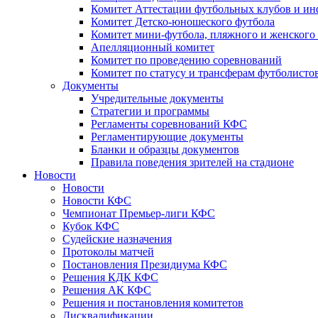
Комитет Аттестации футбольных клубов и и
Комитет Детско-юношеского футбола
Комитет мини-футбола, пляжного и женского
Апелляционный комитет
Комитет по проведению соревнований
Комитет по статусу и трансферам футболисто
Документы
Учредительные документы
Стратегии и программы
Регламенты соревнований КФС
Регламентирующие документы
Бланки и образцы документов
Правила поведения зрителей на стадионе
Новости
Новости
Новости КФС
Чемпионат Премьер-лиги КФС
Кубок КФС
Судейские назначения
Протоколы матчей
Постановления Президиума КФС
Решения КДК КФС
Решения АК КФС
Решения и постановления комитетов
Дисквалификации