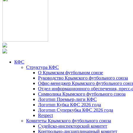
КФС
Структура КФС
О Крымском футбольном союзе
Руководство Крымского футбольного союза
Офис-менеджер Крымского футбольного союз
Отдел информационного обеспечения, пресс-
Символика Крымского футбольного союза
Логотип Премьер-лиги КФС
Логотип Кубка КФС 2026 года
Логотип Суперкубка КФС 2026 года
Respect
Комитеты Крымского футбольного союза
Судейско-инспекторский комитет
Контрольно-дисциплинарный комитет