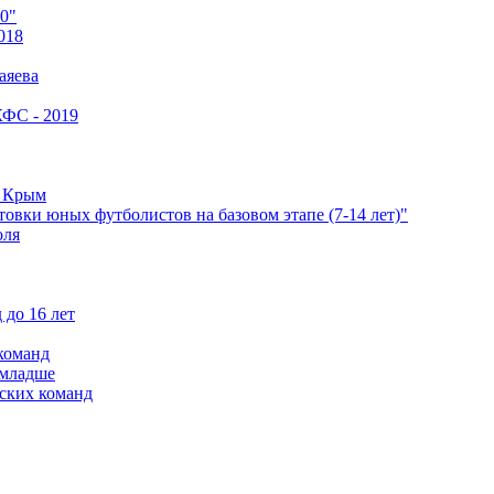
0"
018
аяева
КФС - 2019
е Крым
овки юных футболистов на базовом этапе (7-14 лет)"
оля
 до 16 лет
команд
 младше
ских команд