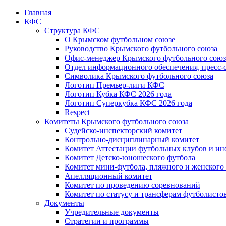
Главная
КФС
Структура КФС
О Крымском футбольном союзе
Руководство Крымского футбольного союза
Офис-менеджер Крымского футбольного союз
Отдел информационного обеспечения, пресс-
Символика Крымского футбольного союза
Логотип Премьер-лиги КФС
Логотип Кубка КФС 2026 года
Логотип Суперкубка КФС 2026 года
Respect
Комитеты Крымского футбольного союза
Судейско-инспекторский комитет
Контрольно-дисциплинарный комитет
Комитет Аттестации футбольных клубов и и
Комитет Детско-юношеского футбола
Комитет мини-футбола, пляжного и женского
Апелляционный комитет
Комитет по проведению соревнований
Комитет по статусу и трансферам футболисто
Документы
Учредительные документы
Стратегии и программы