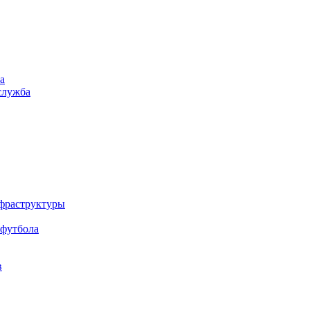
а
служба
нфраструктуры
 футбола
в