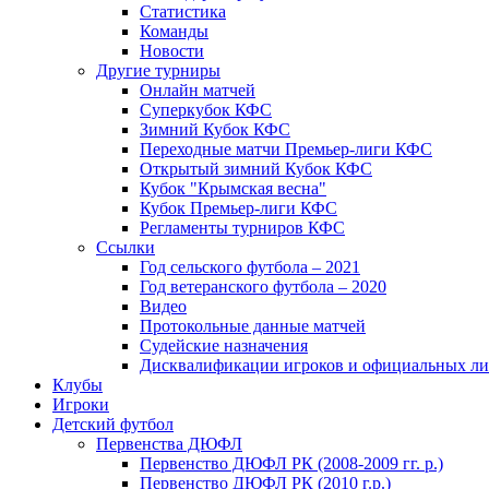
Статистика
Команды
Новости
Другие турниры
Онлайн матчей
Суперкубок КФС
Зимний Кубок КФС
Переходные матчи Премьер-лиги КФС
Открытый зимний Кубок КФС
Кубок "Крымская весна"
Кубок Премьер-лиги КФС
Регламенты турниров КФС
Ссылки
Год сельского футбола – 2021
Год ветеранского футбола – 2020
Видео
Протокольные данные матчей
Судейские назначения
Дисквалификации игроков и официальных ли
Клубы
Игроки
Детский футбол
Первенства ДЮФЛ
Первенство ДЮФЛ РК (2008-2009 гг. р.)
Первенство ДЮФЛ РК (2010 г.р.)