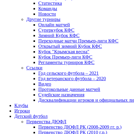
Статистика
Команды
Новости
Другие турниры
Онлайн матчей
Суперкубок КФС
Зимний Кубок КФС
Переходные матчи Премьер-лиги КФС
Открытый зимний Кубок КФС
Кубок "Крымская весна"
Кубок Премьер-лиги КФС
Регламенты турниров КФС
Ссылки
Год сельского футбола – 2021
Год ветеранского футбола – 2020
Видео
Протокольные данные матчей
Судейские назначения
Дисквалификации игроков и официальных ли
Клубы
Игроки
Детский футбол
Первенства ДЮФЛ
Первенство ДЮФЛ РК (2008-2009 гг. р.)
Первенство ДЮФЛ РК (2010 г.р.)