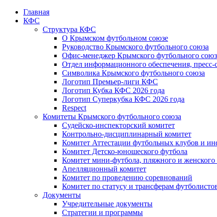
Главная
КФС
Структура КФС
О Крымском футбольном союзе
Руководство Крымского футбольного союза
Офис-менеджер Крымского футбольного союз
Отдел информационного обеспечения, пресс-
Символика Крымского футбольного союза
Логотип Премьер-лиги КФС
Логотип Кубка КФС 2026 года
Логотип Суперкубка КФС 2026 года
Respect
Комитеты Крымского футбольного союза
Судейско-инспекторский комитет
Контрольно-дисциплинарный комитет
Комитет Аттестации футбольных клубов и и
Комитет Детско-юношеского футбола
Комитет мини-футбола, пляжного и женского
Апелляционный комитет
Комитет по проведению соревнований
Комитет по статусу и трансферам футболисто
Документы
Учредительные документы
Стратегии и программы