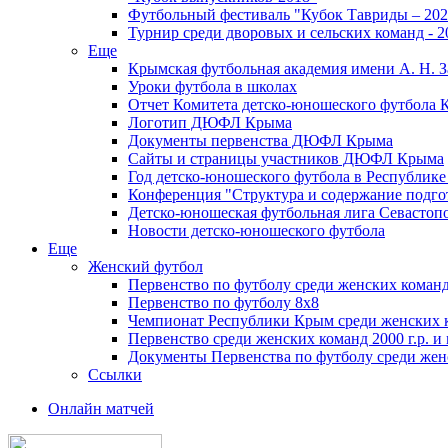
Футбольный фестиваль "Кубок Тавриды – 202
Турнир среди дворовых и сельских команд - 2
Еще
Крымская футбольная академия имени А. Н. З
Уроки футбола в школах
Отчет Комитета детско-юношеского футбола 
Логотип ДЮФЛ Крыма
Документы первенства ДЮФЛ Крыма
Сайты и страницы участников ДЮФЛ Крыма
Год детско-юношеского футбола в Республик
Конференция "Структура и содержание подгот
Детско-юношеская футбольная лига Севастоп
Новости детско-юношеского футбола
Еще
Женский футбол
Первенство по футболу среди женских команд
Первенство по футболу 8х8
Чемпионат Республики Крым среди женских 
Первенство среди женских команд 2000 г.р. и
Документы Первенства по футболу среди жен
Ссылки
Онлайн матчей