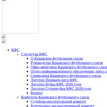
КФС
Структура КФС
О Крымском футбольном союзе
Руководство Крымского футбольного союза
Офис-менеджер Крымского футбольного союз
Отдел информационного обеспечения, пресс-
Символика Крымского футбольного союза
Логотип Премьер-лиги КФС
Логотип Кубка КФС 2026 года
Логотип Суперкубка КФС 2026 года
Respect
Комитеты Крымского футбольного союза
Судейско-инспекторский комитет
Контрольно-дисциплинарный комитет