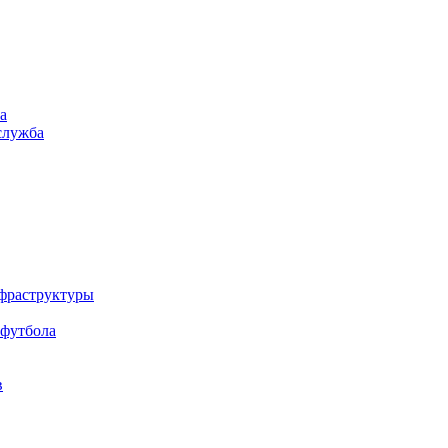
а
служба
нфраструктуры
 футбола
в