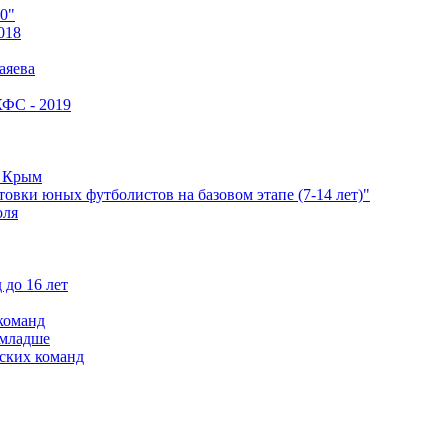
0"
018
аяева
КФС - 2019
е Крым
овки юных футболистов на базовом этапе (7-14 лет)"
оля
 до 16 лет
команд
 младше
ских команд