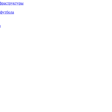
нфраструктуры
 футбола
в