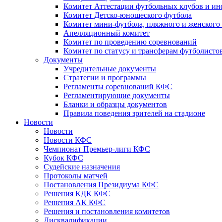
Комитет Аттестации футбольных клубов и и
Комитет Детско-юношеского футбола
Комитет мини-футбола, пляжного и женского
Апелляционный комитет
Комитет по проведению соревнований
Комитет по статусу и трансферам футболисто
Документы
Учредительные документы
Стратегии и программы
Регламенты соревнований КФС
Регламентирующие документы
Бланки и образцы документов
Правила поведения зрителей на стадионе
Новости
Новости
Новости КФС
Чемпионат Премьер-лиги КФС
Кубок КФС
Судейские назначения
Протоколы матчей
Постановления Президиума КФС
Решения КДК КФС
Решения АК КФС
Решения и постановления комитетов
Дисквалификации