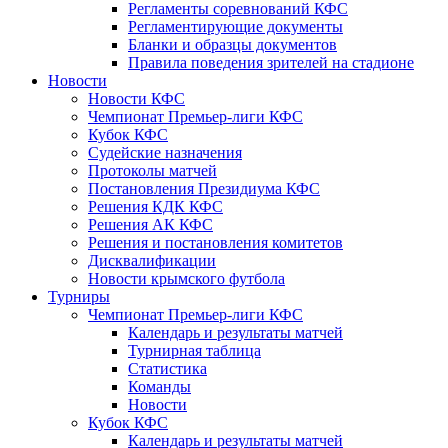
Регламенты соревнований КФС
Регламентирующие документы
Бланки и образцы документов
Правила поведения зрителей на стадионе
Новости
Новости КФС
Чемпионат Премьер-лиги КФС
Кубок КФС
Судейские назначения
Протоколы матчей
Постановления Президиума КФС
Решения КДК КФС
Решения АК КФС
Решения и постановления комитетов
Дисквалификации
Новости крымского футбола
Турниры
Чемпионат Премьер-лиги КФС
Календарь и результаты матчей
Турнирная таблица
Статистика
Команды
Новости
Кубок КФС
Календарь и результаты матчей