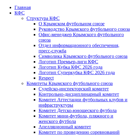
Главная
КФС
Структура КФС
О Крымском футбольном союзе
Руководство Крымского футбольного союза
Офис-менеджер Крымского футбольного
союза
Отдел информационного обеспечения,
пресс-служба
Символика Крымского футбольного союза
Логотип Премьер-лиги КФС
Логотип Кубка КФС 2026 года
Логотип Суперкубка КФС 2026 года
Respect
Комитеты Крымского футбольного союза
Судейско-инспекторский комитет
Контрольно-дисциплинарный комитет
Комитет Аттестации футбольных клубов и
инфраструктуры
Комитет Детско-юношеского футбола
Комитет мини-футбола, пляжного и
женского футбола
Апелляционный комитет
Комитет по проведению соревнований