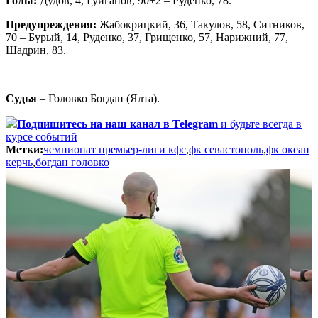
Голы:
Дудов, 4, Гуйганов, 90+2 – Руденко, 78.
Предупреждения:
Жабокрицкий, 36, Такулов, 58, Ситников,
70 – Бурый, 14, Руденко, 37, Грищенко, 57, Нарижний, 77,
Шадрин, 83.
Судья
– Головко Богдан (Ялта).
Подпишитесь
на наш канал в Telegram
и будьте всегда в
курсе событий
Метки:
чемпионат премьер-лиги кфс
,
фк севастополь
,
фк океан
керчь
,
богдан головко