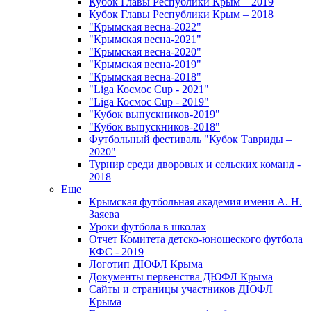
Кубок Главы Республики Крым – 2019
Кубок Главы Республики Крым – 2018
"Крымская весна-2022"
"Крымская весна-2021"
"Крымская весна-2020"
"Крымская весна-2019"
"Крымская весна-2018"
"Liga Космос Cup - 2021"
"Liga Космос Cup - 2019"
"Кубок выпускников-2019"
"Кубок выпускников-2018"
Футбольный фестиваль "Кубок Тавриды –
2020"
Турнир среди дворовых и сельских команд -
2018
Еще
Крымская футбольная академия имени А. Н.
Заяева
Уроки футбола в школах
Отчет Комитета детско-юношеского футбола
КФС - 2019
Логотип ДЮФЛ Крыма
Документы первенства ДЮФЛ Крыма
Сайты и страницы участников ДЮФЛ
Крыма