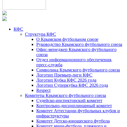
КФС
Структура КФС
О Крымском футбольном союзе
Руководство Крымского футбольного союза
Офис-менеджер Крымского футбольного
союза
Отдел информационного обеспечения,
пресс-служба
Символика Крымского футбольного союза
Логотип Премьер-лиги КФС
Логотип Кубка КФС 2026 года
Логотип Суперкубка КФС 2026 года
Respect
Комитеты Крымского футбольного союза
Судейско-инспекторский комитет
Контрольно-дисциплинарный комитет
Комитет Аттестации футбольных клубов и
инфраструктуры
Комитет Детско-юношеского футбола
Комитет мини-футбола, пляжного и