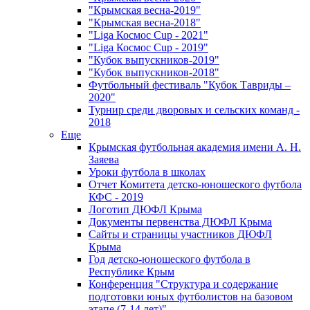
"Крымская весна-2019"
"Крымская весна-2018"
"Liga Космос Cup - 2021"
"Liga Космос Cup - 2019"
"Кубок выпускников-2019"
"Кубок выпускников-2018"
Футбольный фестиваль "Кубок Тавриды –
2020"
Турнир среди дворовых и сельских команд -
2018
Еще
Крымская футбольная академия имени А. Н.
Заяева
Уроки футбола в школах
Отчет Комитета детско-юношеского футбола
КФС - 2019
Логотип ДЮФЛ Крыма
Документы первенства ДЮФЛ Крыма
Сайты и страницы участников ДЮФЛ
Крыма
Год детско-юношеского футбола в
Республике Крым
Конференция "Структура и содержание
подготовки юных футболистов на базовом
этапе (7-14 лет)"