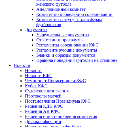
женского футбола
Апелляционный комитет
Комитет по проведению соревнований
Комитет по статусу и трансферам
футболистов
Документы
Учредительные документы
Стратегии и программы
Регламенты соревнований КФС
Регламентирующие документы
Бланки и образцы документов
Правила поведения зрителей на стадионе
Новости
Новости
Новости КФС
Чемпионат Премьер-лиги КФС
Кубок КФС
Судейские назначения
Протоколы матчей
Постановления Президиума КФС
Решения КДК КФС
Решения АК КФС
Решения и постановления комитетов
Дисквалификации
Новости крымского футбола