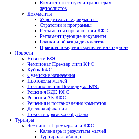
Комитет по статусу и трансферам
футболистов
Документы
Учредительные документы
Стратегии и программы
Регламенты соревнований КФС
Регламентирующие документы
Бланки и образцы документов
Правила поведения зрителей на стадионе
Новости
Новости КФС
Чемпионат Премьер-лиги КФС
Кубок КФС
Судейские назначения
Протоколы матчей
Постановления Президиума КФС
Решения КДК КФС
Решения АК КФС
Решения и постановления комитетов
Дисквалификации
Новости крымского футбола
Турниры
Чемпионат Премьер-лиги КФС
Календарь и результаты матчей
Турнирная таблица