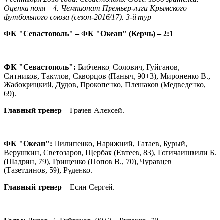
Оценка поля – 4. Чемпионат Премьер-лиги Крымского
футбольного союза (сезон-2016/17). 3-й тур
ФК "Севастополь" – ФК "Океан" (Керчь) – 2:1
ФК "Севастополь":
Бибченко, Солович, Гуйганов,
Ситников, Такулов, Скворцов (Паныч, 90+3), Мироненко В.,
Жабокрицкий, Дудов, Прокопенко, Плешаков (Медведенко,
69).
Главный тренер
– Грачев Алексей.
ФК "Океан":
Пилипенко, Нарижний, Татаев, Бурый,
Верушкин, Светозаров, Щербак (Евтеев, 83), Гогичаишвили Б.
(Шадрин, 79), Грищенко (Попов В., 70), Чуравцев
(Тазетдинов, 59), Руденко.
Главный тренер
– Есин Сергей.