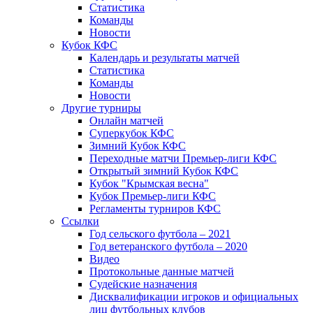
Статистика
Команды
Новости
Кубок КФС
Календарь и результаты матчей
Статистика
Команды
Новости
Другие турниры
Онлайн матчей
Суперкубок КФС
Зимний Кубок КФС
Переходные матчи Премьер-лиги КФС
Открытый зимний Кубок КФС
Кубок "Крымская весна"
Кубок Премьер-лиги КФС
Регламенты турниров КФС
Ссылки
Год сельского футбола – 2021
Год ветеранского футбола – 2020
Видео
Протокольные данные матчей
Судейские назначения
Дисквалификации игроков и официальных
лиц футбольных клубов