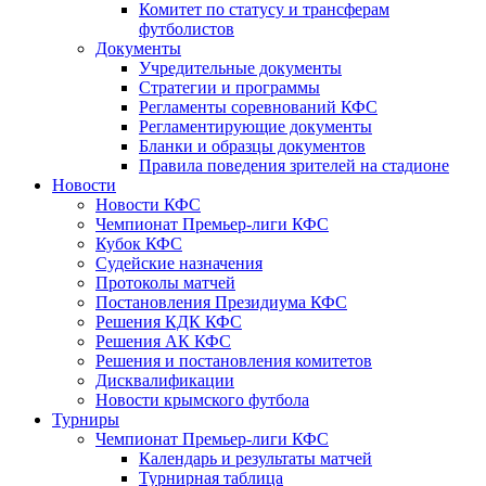
Комитет по статусу и трансферам
футболистов
Документы
Учредительные документы
Стратегии и программы
Регламенты соревнований КФС
Регламентирующие документы
Бланки и образцы документов
Правила поведения зрителей на стадионе
Новости
Новости КФС
Чемпионат Премьер-лиги КФС
Кубок КФС
Судейские назначения
Протоколы матчей
Постановления Президиума КФС
Решения КДК КФС
Решения АК КФС
Решения и постановления комитетов
Дисквалификации
Новости крымского футбола
Турниры
Чемпионат Премьер-лиги КФС
Календарь и результаты матчей
Турнирная таблица