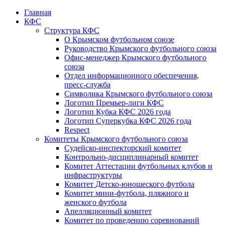
Главная
КФС
Структура КФС
О Крымском футбольном союзе
Руководство Крымского футбольного союза
Офис-менеджер Крымского футбольного
союза
Отдел информационного обеспечения,
пресс-служба
Символика Крымского футбольного союза
Логотип Премьер-лиги КФС
Логотип Кубка КФС 2026 года
Логотип Суперкубка КФС 2026 года
Respect
Комитеты Крымского футбольного союза
Судейско-инспекторский комитет
Контрольно-дисциплинарный комитет
Комитет Аттестации футбольных клубов и
инфраструктуры
Комитет Детско-юношеского футбола
Комитет мини-футбола, пляжного и
женского футбола
Апелляционный комитет
Комитет по проведению соревнований