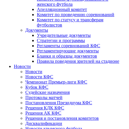
женского футбола
Апелляционный комитет
Комитет по проведению соревнований
Комитет по статусу и трансферам
футболистов
Документы
Учредительные документы
Стратегии и программы
Регламенты соревнований КФС
Регламентирующие документы
Бланки и образцы документов
Правила поведения зрителей на стадионе
Новости
Новости
Новости КФС
Чемпионат Премьер-лиги КФС
Кубок КФС
Судейские назначения
Протоколы матчей
Постановления Президиума КФС
Решения КДК КФС
Решения АК КФС
Решения и постановления комитетов
Дисквалификации
Новости крымского футбола