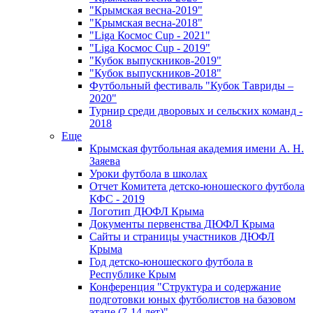
"Крымская весна-2019"
"Крымская весна-2018"
"Liga Космос Cup - 2021"
"Liga Космос Cup - 2019"
"Кубок выпускников-2019"
"Кубок выпускников-2018"
Футбольный фестиваль "Кубок Тавриды –
2020"
Турнир среди дворовых и сельских команд -
2018
Еще
Крымская футбольная академия имени А. Н.
Заяева
Уроки футбола в школах
Отчет Комитета детско-юношеского футбола
КФС - 2019
Логотип ДЮФЛ Крыма
Документы первенства ДЮФЛ Крыма
Сайты и страницы участников ДЮФЛ
Крыма
Год детско-юношеского футбола в
Республике Крым
Конференция "Структура и содержание
подготовки юных футболистов на базовом
этапе (7-14 лет)"