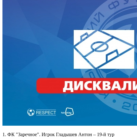
1. ФК "Заречное". Игрок Гладышев Антон – 19-й тур