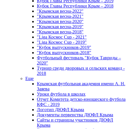
Кубок Главы Республики Крым – 2019
Кубок Главы Республики Крым – 2018
"Крымская весна-2022"
"Крымская весна-2021"
"Крымская весна-2020"
"Крымская весна-2019"
"Крымская весна-2018"
"Liga Космос Cup - 2021"
"Liga Космос Cup - 2019"
"Кубок выпускников-2019"
"Кубок выпускников-2018"
Футбольный фестиваль "Кубок Тавриды –
2020"
Турнир среди дворовых и сельских команд -
2018
Еще
Крымская футбольная академия имени А. Н.
Заяева
Уроки футбола в школах
Отчет Комитета детско-юношеского футбола
КФС - 2019
Логотип ДЮФЛ Крыма
Документы первенства ДЮФЛ Крыма
Сайты и страницы участников ДЮФЛ
Крыма