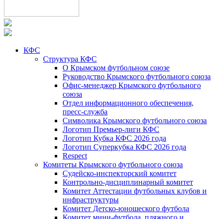
КФС
Структура КФС
О Крымском футбольном союзе
Руководство Крымского футбольного союза
Офис-менеджер Крымского футбольного
союза
Отдел информационного обеспечения,
пресс-служба
Символика Крымского футбольного союза
Логотип Премьер-лиги КФС
Логотип Кубка КФС 2026 года
Логотип Суперкубка КФС 2026 года
Respect
Комитеты Крымского футбольного союза
Судейско-инспекторский комитет
Контрольно-дисциплинарный комитет
Комитет Аттестации футбольных клубов и
инфраструктуры
Комитет Детско-юношеского футбола
Комитет мини-футбола, пляжного и