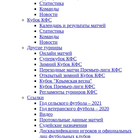
Статистика
Команды
Новости
Кубок КФС
Календарь и результаты матчей
Статистика
Команды
Новости
Другие турниры
Онлайн матчей
Суперкубок КФС
Зимний Кубок КФС
Переходные матчи Премьер-лиги КФС
Открытый зимний Кубок КФС
Кубок "Крымская весна"
Кубок Премьер-лиги КФС
Регламенты турниров КФС
Ссылки
Год сельского футбола – 2021
Год ветеранского футбола – 2020
Видео
Протокольные данные матчей
Судейские назначения
Дисквалификации игроков и официальных
лиц футбольных клубов