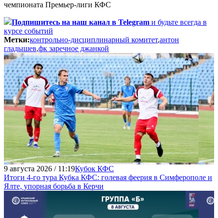
чемпионата Премьер-лиги КФС
Подпишитесь
на наш канал в Telegram
и будьте всегда в
курсе событий
Метки:
контрольно-дисциплинарный комитет
,
антон
гладышев
,
фк заречное джанкой
9 августа 2026 / 11:19
Кубок КФС
Итоги 4-го тура Кубка КФС: голевая феерия в Симферополе и
Ялте, упорная борьба в Керчи