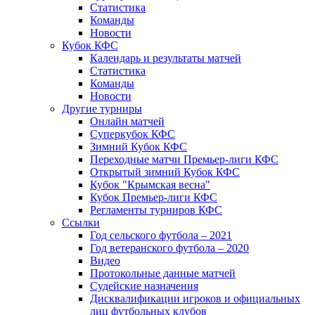
Статистика
Команды
Новости
Кубок КФС
Календарь и результаты матчей
Статистика
Команды
Новости
Другие турниры
Онлайн матчей
Суперкубок КФС
Зимний Кубок КФС
Переходные матчи Премьер-лиги КФС
Открытый зимний Кубок КФС
Кубок "Крымская весна"
Кубок Премьер-лиги КФС
Регламенты турниров КФС
Ссылки
Год сельского футбола – 2021
Год ветеранского футбола – 2020
Видео
Протокольные данные матчей
Судейские назначения
Дисквалификации игроков и официальных
лиц футбольных клубов