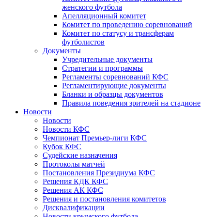
женского футбола
Апелляционный комитет
Комитет по проведению соревнований
Комитет по статусу и трансферам
футболистов
Документы
Учредительные документы
Стратегии и программы
Регламенты соревнований КФС
Регламентирующие документы
Бланки и образцы документов
Правила поведения зрителей на стадионе
Новости
Новости
Новости КФС
Чемпионат Премьер-лиги КФС
Кубок КФС
Судейские назначения
Протоколы матчей
Постановления Президиума КФС
Решения КДК КФС
Решения АК КФС
Решения и постановления комитетов
Дисквалификации
Новости крымского футбола