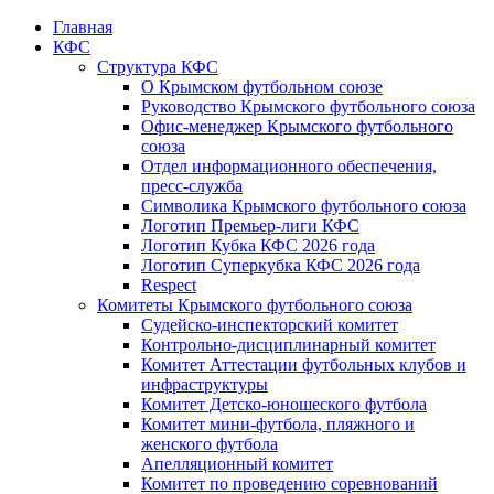
Главная
КФС
Структура КФС
О Крымском футбольном союзе
Руководство Крымского футбольного союза
Офис-менеджер Крымского футбольного
союза
Отдел информационного обеспечения,
пресс-служба
Символика Крымского футбольного союза
Логотип Премьер-лиги КФС
Логотип Кубка КФС 2026 года
Логотип Суперкубка КФС 2026 года
Respect
Комитеты Крымского футбольного союза
Судейско-инспекторский комитет
Контрольно-дисциплинарный комитет
Комитет Аттестации футбольных клубов и
инфраструктуры
Комитет Детско-юношеского футбола
Комитет мини-футбола, пляжного и
женского футбола
Апелляционный комитет
Комитет по проведению соревнований