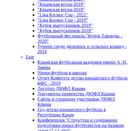
"Крымская весна-2019"
"Крымская весна-2018"
"Liga Космос Cup - 2021"
"Liga Космос Cup - 2019"
"Кубок выпускников-2019"
"Кубок выпускников-2018"
Футбольный фестиваль "Кубок Тавриды –
2020"
Турнир среди дворовых и сельских команд -
2018
Еще
Крымская футбольная академия имени А. Н.
Заяева
Уроки футбола в школах
Отчет Комитета детско-юношеского футбола
КФС - 2019
Логотип ДЮФЛ Крыма
Документы первенства ДЮФЛ Крыма
Сайты и страницы участников ДЮФЛ
Крыма
Год детско-юношеского футбола в
Республике Крым
Конференция "Структура и содержание
подготовки юных футболистов на базовом
этапе (7-14 лет)"