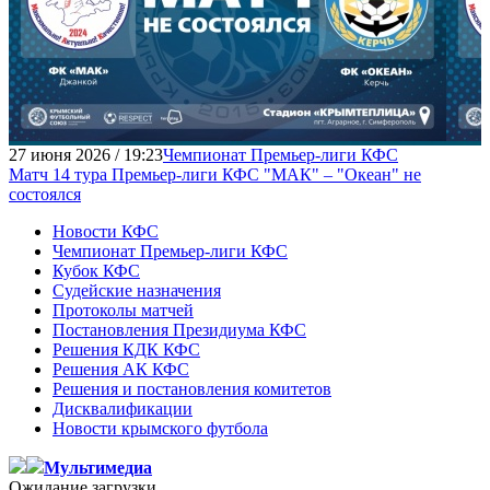
27 июня 2026 / 19:23
Чемпионат Премьер-лиги КФС
Матч 14 тура Премьер-лиги КФС "МАК" – "Океан" не
состоялся
Новости КФС
Чемпионат Премьер-лиги КФС
Кубок КФС
Судейские назначения
Протоколы матчей
Постановления Президиума КФС
Решения КДК КФС
Решения АК КФС
Решения и постановления комитетов
Дисквалификации
Новости крымского футбола
Мультимедиа
Ожидание загрузки...