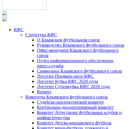
КФС
Структура КФС
О Крымском футбольном союзе
Руководство Крымского футбольного союза
Офис-менеджер Крымского футбольного
союза
Отдел информационного обеспечения,
пресс-служба
Символика Крымского футбольного союза
Логотип Премьер-лиги КФС
Логотип Кубка КФС 2026 года
Логотип Суперкубка КФС 2026 года
Respect
Комитеты Крымского футбольного союза
Судейско-инспекторский комитет
Контрольно-дисциплинарный комитет
Комитет Аттестации футбольных клубов и
инфраструктуры
Комитет Детско-юношеского футбола
Комитет мини-футбола, пляжного и