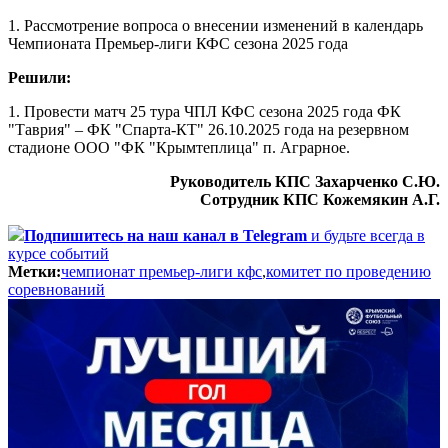
1. Рассмотрение вопроса о внесении изменений в календарь
Чемпионата Премьер-лиги КФС сезона 2025 года
Решили:
1. Провести матч
25 тура ЧПЛ КФС сезона 2025 года ФК
"Таврия" – ФК "Спарта-КТ" 26.10.2025 года на резервном
стадионе ООО "ФК "Крымтеплица" п. Аграрное.
Руководитель КПС Захарченко С.Ю.
Сотрудник КПС Кожемякин А.Г.
Подпишитесь
на наш канал в Telegram
и будьте всегда в
курсе событий
Метки:
чемпионат премьер-лиги кфс
,
комитет по проведению
соревнований