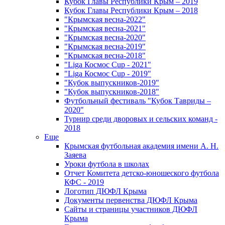
Кубок Главы Республики Крым – 2019
Кубок Главы Республики Крым – 2018
"Крымская весна-2022"
"Крымская весна-2021"
"Крымская весна-2020"
"Крымская весна-2019"
"Крымская весна-2018"
"Liga Космос Cup - 2021"
"Liga Космос Cup - 2019"
"Кубок выпускников-2019"
"Кубок выпускников-2018"
Футбольный фестиваль "Кубок Тавриды –
2020"
Турнир среди дворовых и сельских команд -
2018
Еще
Крымская футбольная академия имени А. Н.
Заяева
Уроки футбола в школах
Отчет Комитета детско-юношеского футбола
КФС - 2019
Логотип ДЮФЛ Крыма
Документы первенства ДЮФЛ Крыма
Сайты и страницы участников ДЮФЛ
Крыма