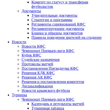
Комитет по статусу и трансферам
футболистов
Документы
Учредительные документы
Стратегии и программы
Регламенты соревнований КФС
Регламентирующие документы
Бланки и образцы документов
Правила поведения зрителей на стадионе
Новости
Новости КФС
Чемпионат Премьер-лиги КФС
Кубок КФС
Судейские назначения
Протоколы матчей
Постановления Президиума КФС
Решения КДК КФС
Решения АК КФС
Решения и постановления комитетов
Дисквалификации
Новости крымского футбола
Турниры
Чемпионат Премьер-лиги КФС
Календарь и результаты матчей
Турнирная таблица