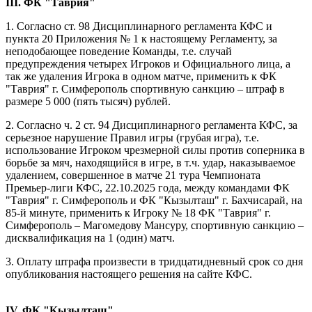
III. ФК "Таврия"
1. Согласно ст. 98 Дисциплинарного регламента КФС и
пункта 20 Приложения № 1 к настоящему Регламенту, за
неподобающее поведение Команды, т.е. случай
предупреждения четырех Игроков и Официального лица, а
так же удаления Игрока в одном матче, применить к ФК
"Таврия" г. Симферополь спортивную санкцию – штраф в
размере 5 000 (пять тысяч) рублей.
2. Согласно ч. 2 ст. 94 Дисциплинарного регламента КФС, за
серьезное нарушение Правил игры (грубая игра), т.е.
использование Игроком чрезмерной силы против соперника в
борьбе за мяч, находящийся в игре, в т.ч. удар, наказываемое
удалением, совершенное в матче 21 тура Чемпионата
Премьер-лиги КФС, 22.10.2025 года, между командами ФК
"Таврия" г. Симферополь и ФК "Кызылташ" г. Бахчисарай, на
85-й минуте, применить к Игроку № 18 ФК "Таврия" г.
Симферополь – Магомедову Мансуру, спортивную санкцию –
дисквалификация на 1 (один) матч.
3. Оплату штрафа произвести в тридцатидневный срок со дня
опубликования настоящего решения на сайте КФС.
IV. ФК "Кызылташ"