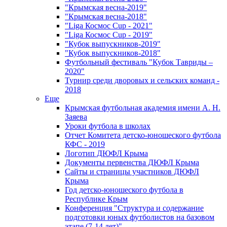
"Крымская весна-2019"
"Крымская весна-2018"
"Liga Космос Cup - 2021"
"Liga Космос Cup - 2019"
"Кубок выпускников-2019"
"Кубок выпускников-2018"
Футбольный фестиваль "Кубок Тавриды –
2020"
Турнир среди дворовых и сельских команд -
2018
Еще
Крымская футбольная академия имени А. Н.
Заяева
Уроки футбола в школах
Отчет Комитета детско-юношеского футбола
КФС - 2019
Логотип ДЮФЛ Крыма
Документы первенства ДЮФЛ Крыма
Сайты и страницы участников ДЮФЛ
Крыма
Год детско-юношеского футбола в
Республике Крым
Конференция "Структура и содержание
подготовки юных футболистов на базовом
этапе (7-14 лет)"