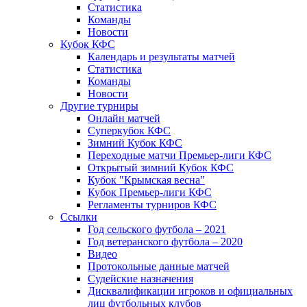
Статистика
Команды
Новости
Кубок КФС
Календарь и результаты матчей
Статистика
Команды
Новости
Другие турниры
Онлайн матчей
Суперкубок КФС
Зимний Кубок КФС
Переходные матчи Премьер-лиги КФС
Открытый зимний Кубок КФС
Кубок "Крымская весна"
Кубок Премьер-лиги КФС
Регламенты турниров КФС
Ссылки
Год сельского футбола – 2021
Год ветеранского футбола – 2020
Видео
Протокольные данные матчей
Судейские назначения
Дисквалификации игроков и официальных
лиц футбольных клубов