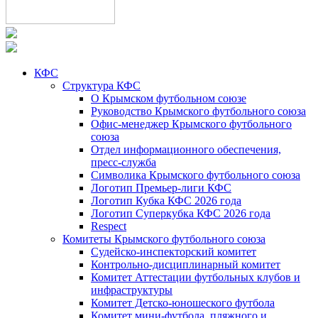
КФС
Структура КФС
О Крымском футбольном союзе
Руководство Крымского футбольного союза
Офис-менеджер Крымского футбольного
союза
Отдел информационного обеспечения,
пресс-служба
Символика Крымского футбольного союза
Логотип Премьер-лиги КФС
Логотип Кубка КФС 2026 года
Логотип Суперкубка КФС 2026 года
Respect
Комитеты Крымского футбольного союза
Судейско-инспекторский комитет
Контрольно-дисциплинарный комитет
Комитет Аттестации футбольных клубов и
инфраструктуры
Комитет Детско-юношеского футбола
Комитет мини-футбола, пляжного и