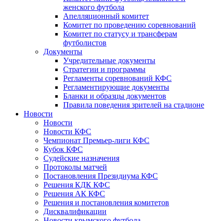
женского футбола
Апелляционный комитет
Комитет по проведению соревнований
Комитет по статусу и трансферам
футболистов
Документы
Учредительные документы
Стратегии и программы
Регламенты соревнований КФС
Регламентирующие документы
Бланки и образцы документов
Правила поведения зрителей на стадионе
Новости
Новости
Новости КФС
Чемпионат Премьер-лиги КФС
Кубок КФС
Судейские назначения
Протоколы матчей
Постановления Президиума КФС
Решения КДК КФС
Решения АК КФС
Решения и постановления комитетов
Дисквалификации
Новости крымского футбола