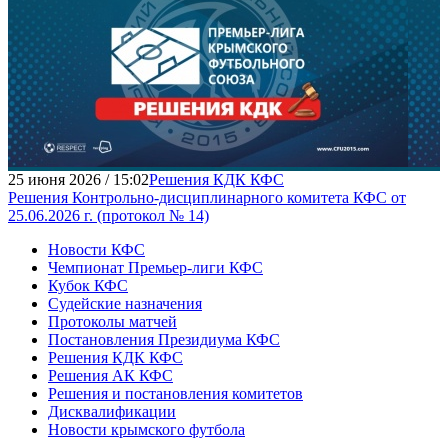
25 июня 2026 / 15:02
Решения КДК КФС
Решения Контрольно-дисциплинарного комитета КФС от
25.06.2026 г. (протокол № 14)
Новости КФС
Чемпионат Премьер-лиги КФС
Кубок КФС
Судейские назначения
Протоколы матчей
Постановления Президиума КФС
Решения КДК КФС
Решения АК КФС
Решения и постановления комитетов
Дисквалификации
Новости крымского футбола