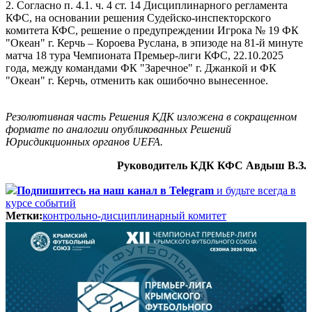
2. Согласно п. 4.1. ч. 4 ст. 14 Дисциплинарного регламента
КФС, на основании решения Судейско-инспекторского
комитета КФС, решение о предупреждении Игрока № 19 ФК
"Океан" г. Керчь – Короева Руслана, в эпизоде на 81-й минуте
матча 18 тура Чемпионата Премьер-лиги КФС, 22.10.2025
года, между командами ФК "Заречное" г. Джанкой и ФК
"Океан" г. Керчь, отменить как ошибочно вынесенное.
Резолютивная часть Решения КДК изложена в сокращенном
формате по аналогии опубликованных Решений
Юрисдикционных органов UEFA.
Руководитель КДК КФС Авдыш В.З.
Подпишитесь
на наш канал в Telegram
и будьте всегда в
курсе событий
Метки:
контрольно-дисциплинарный комитет