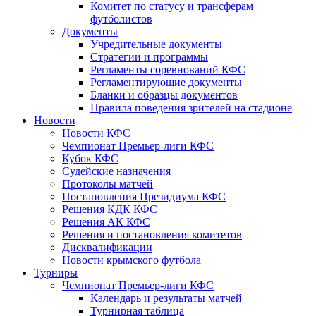
Комитет по статусу и трансферам
футболистов
Документы
Учредительные документы
Стратегии и программы
Регламенты соревнований КФС
Регламентирующие документы
Бланки и образцы документов
Правила поведения зрителей на стадионе
Новости
Новости КФС
Чемпионат Премьер-лиги КФС
Кубок КФС
Судейские назначения
Протоколы матчей
Постановления Президиума КФС
Решения КДК КФС
Решения АК КФС
Решения и постановления комитетов
Дисквалификации
Новости крымского футбола
Турниры
Чемпионат Премьер-лиги КФС
Календарь и результаты матчей
Турнирная таблица