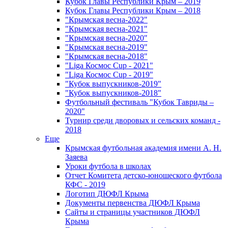
Кубок Главы Республики Крым – 2019
Кубок Главы Республики Крым – 2018
"Крымская весна-2022"
"Крымская весна-2021"
"Крымская весна-2020"
"Крымская весна-2019"
"Крымская весна-2018"
"Liga Космос Cup - 2021"
"Liga Космос Cup - 2019"
"Кубок выпускников-2019"
"Кубок выпускников-2018"
Футбольный фестиваль "Кубок Тавриды –
2020"
Турнир среди дворовых и сельских команд -
2018
Еще
Крымская футбольная академия имени А. Н.
Заяева
Уроки футбола в школах
Отчет Комитета детско-юношеского футбола
КФС - 2019
Логотип ДЮФЛ Крыма
Документы первенства ДЮФЛ Крыма
Сайты и страницы участников ДЮФЛ
Крыма