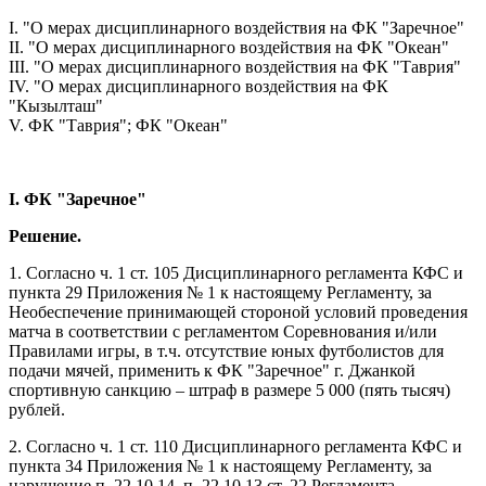
I.
"О мерах дисциплинарного воздействия на ФК "Заречное"
II. "О мерах дисциплинарного воздействия на ФК "Океан"
III. "О мерах дисциплинарного воздействия на ФК "Таврия"
IV. "О мерах дисциплинарного воздействия на ФК
"Кызылташ"
V. ФК "Таврия"; ФК "Океан"
I. ФК "Заречное"
Решение.
1. Согласно ч. 1 ст. 105 Дисциплинарного регламента КФС и
пункта 29 Приложения № 1 к настоящему Регламенту, за
Необеспечение принимающей стороной условий проведения
матча в соответствии с регламентом Соревнования и/или
Правилами игры, в т.ч. отсутствие юных футболистов для
подачи мячей, применить к ФК "Заречное" г. Джанкой
спортивную санкцию – штраф в размере 5 000 (пять тысяч)
рублей.
2. Согласно ч. 1 ст. 110 Дисциплинарного регламента КФС и
пункта 34 Приложения № 1 к настоящему Регламенту, за
нарушение п. 22.10.14, п. 22.10.13 ст. 22 Регламента