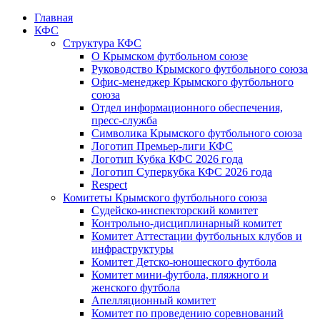
Главная
КФС
Структура КФС
О Крымском футбольном союзе
Руководство Крымского футбольного союза
Офис-менеджер Крымского футбольного
союза
Отдел информационного обеспечения,
пресс-служба
Символика Крымского футбольного союза
Логотип Премьер-лиги КФС
Логотип Кубка КФС 2026 года
Логотип Суперкубка КФС 2026 года
Respect
Комитеты Крымского футбольного союза
Судейско-инспекторский комитет
Контрольно-дисциплинарный комитет
Комитет Аттестации футбольных клубов и
инфраструктуры
Комитет Детско-юношеского футбола
Комитет мини-футбола, пляжного и
женского футбола
Апелляционный комитет
Комитет по проведению соревнований