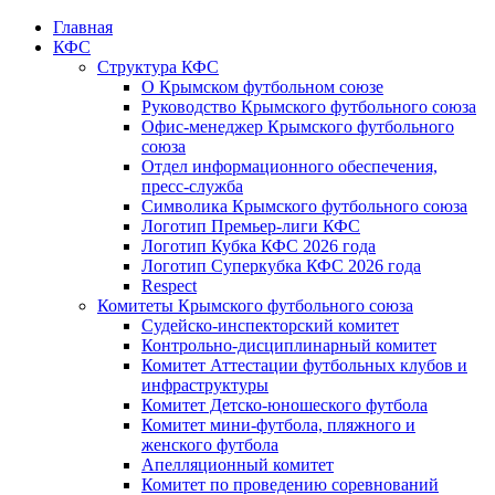
Главная
КФС
Структура КФС
О Крымском футбольном союзе
Руководство Крымского футбольного союза
Офис-менеджер Крымского футбольного
союза
Отдел информационного обеспечения,
пресс-служба
Символика Крымского футбольного союза
Логотип Премьер-лиги КФС
Логотип Кубка КФС 2026 года
Логотип Суперкубка КФС 2026 года
Respect
Комитеты Крымского футбольного союза
Судейско-инспекторский комитет
Контрольно-дисциплинарный комитет
Комитет Аттестации футбольных клубов и
инфраструктуры
Комитет Детско-юношеского футбола
Комитет мини-футбола, пляжного и
женского футбола
Апелляционный комитет
Комитет по проведению соревнований