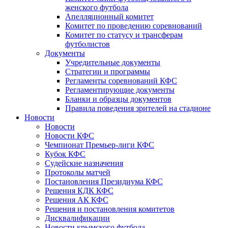
женского футбола
Апелляционный комитет
Комитет по проведению соревнований
Комитет по статусу и трансферам
футболистов
Документы
Учредительные документы
Стратегии и программы
Регламенты соревнований КФС
Регламентирующие документы
Бланки и образцы документов
Правила поведения зрителей на стадионе
Новости
Новости
Новости КФС
Чемпионат Премьер-лиги КФС
Кубок КФС
Судейские назначения
Протоколы матчей
Постановления Президиума КФС
Решения КДК КФС
Решения АК КФС
Решения и постановления комитетов
Дисквалификации
Новости крымского футбола