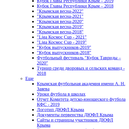
Кубок Главы Республики Крым – 2019
Кубок Главы Республики Крым – 2018
"Крымская весна-2022"
"Крымская весна-2021"
"Крымская весна-2020"
"Крымская весна-2019"
"Крымская весна-2018"
"Liga Космос Cup - 2021"
"Liga Космос Cup - 2019"
"Кубок выпускников-2019"
"Кубок выпускников-2018"
Футбольный фестиваль "Кубок Тавриды –
2020"
Турнир среди дворовых и сельских команд -
2018
Еще
Крымская футбольная академия имени А. Н.
Заяева
Уроки футбола в школах
Отчет Комитета детско-юношеского футбола
КФС - 2019
Логотип ДЮФЛ Крыма
Документы первенства ДЮФЛ Крыма
Сайты и страницы участников ДЮФЛ
Крыма