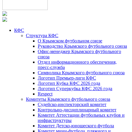
КФС
Структура КФС
О Крымском футбольном союзе
Руководство Крымского футбольного союза
Офис-менеджер Крымского футбольного
союза
Отдел информационного обеспечения,
пресс-служба
Символика Крымского футбольного союза
Логотип Премьер-лиги КФС
Логотип Кубка КФС 2026 года
Логотип Суперкубка КФС 2026 года
Respect
Комитеты Крымского футбольного союза
Судейско-инспекторский комитет
Контрольно-дисциплинарный комитет
Комитет Аттестации футбольных клубов и
инфраструктуры
Комитет Детско-юношеского футбола
Комитет мини-футбола, пляжного и