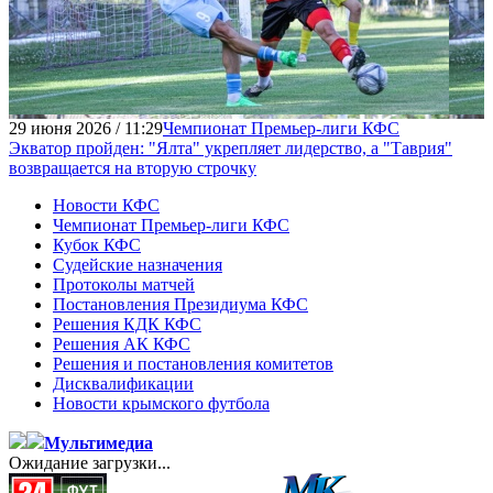
29 июня 2026 / 11:29
Чемпионат Премьер-лиги КФС
Экватор пройден: "Ялта" укрепляет лидерство, а "Таврия"
возвращается на вторую строчку
Новости КФС
Чемпионат Премьер-лиги КФС
Кубок КФС
Судейские назначения
Протоколы матчей
Постановления Президиума КФС
Решения КДК КФС
Решения АК КФС
Решения и постановления комитетов
Дисквалификации
Новости крымского футбола
Мультимедиа
Ожидание загрузки...