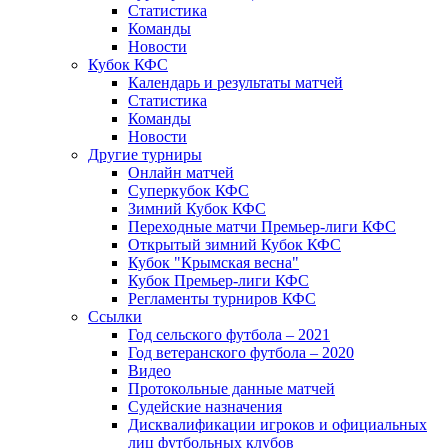
Статистика
Команды
Новости
Кубок КФС
Календарь и результаты матчей
Статистика
Команды
Новости
Другие турниры
Онлайн матчей
Суперкубок КФС
Зимний Кубок КФС
Переходные матчи Премьер-лиги КФС
Открытый зимний Кубок КФС
Кубок "Крымская весна"
Кубок Премьер-лиги КФС
Регламенты турниров КФС
Ссылки
Год сельского футбола – 2021
Год ветеранского футбола – 2020
Видео
Протокольные данные матчей
Судейские назначения
Дисквалификации игроков и официальных
лиц футбольных клубов