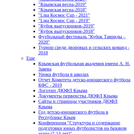
"Крымская весна-2019"
"Крымская весна-2018"
"Liga Космос Cup - 2021"
"Liga Космос Cup - 2019"
"Кубок выпускников-2019"
"Кубок выпускников-2018"
Футбольный фестиваль "Кубок Тавриды –
2020"
Турнир среди дворовых и сельских команд -
2018
Еще
Крымская футбольная академия имени А. Н.
Заяева
Уроки футбола в школах
Отчет Комитета детско-юношеского футбола
КФС - 2019
Логотип ДЮФЛ Крыма
Документы первенства ДЮФЛ Крыма
Сайты и страницы участников ДЮФЛ
Крыма
Год детско-юношеского футбола в
Республике Крым
Конференция "Структура и содержание
подготовки юных футболистов на базовом
этапе (7-14 лет)"