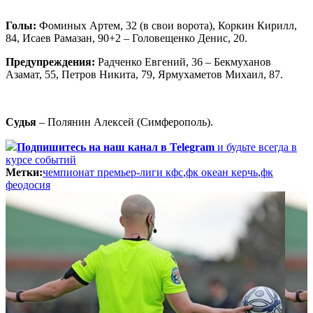
Голы:
Фоминых Артем, 32 (в свои ворота), Коркин Кирилл,
84, Исаев Рамазан, 90+2 – Головещенко Денис, 20.
Предупреждения:
Радченко Евгений, 36 – Бекмуханов
Азамат, 55, Петров Никита, 79, Ярмухаметов Михаил, 87.
Судья
– Полянин Алексей (Симферополь).
Подпишитесь
на наш канал в Telegram
и будьте всегда в
курсе событий
Метки:
чемпионат премьер-лиги кфс
,
фк океан керчь
,
фк
феодосия