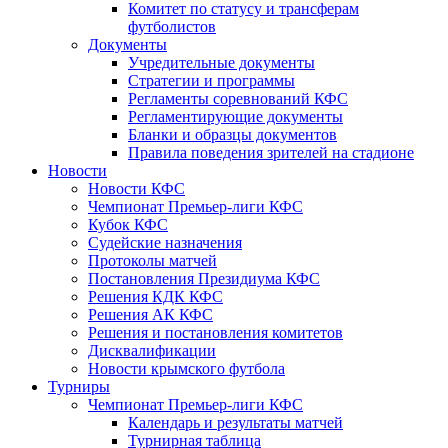
Комитет по статусу и трансферам
футболистов
Документы
Учредительные документы
Стратегии и программы
Регламенты соревнований КФС
Регламентирующие документы
Бланки и образцы документов
Правила поведения зрителей на стадионе
Новости
Новости КФС
Чемпионат Премьер-лиги КФС
Кубок КФС
Судейские назначения
Протоколы матчей
Постановления Президиума КФС
Решения КДК КФС
Решения АК КФС
Решения и постановления комитетов
Дисквалификации
Новости крымского футбола
Турниры
Чемпионат Премьер-лиги КФС
Календарь и результаты матчей
Турнирная таблица