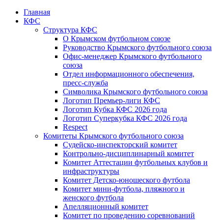
Главная
КФС
Структура КФС
О Крымском футбольном союзе
Руководство Крымского футбольного союза
Офис-менеджер Крымского футбольного
союза
Отдел информационного обеспечения,
пресс-служба
Символика Крымского футбольного союза
Логотип Премьер-лиги КФС
Логотип Кубка КФС 2026 года
Логотип Суперкубка КФС 2026 года
Respect
Комитеты Крымского футбольного союза
Судейско-инспекторский комитет
Контрольно-дисциплинарный комитет
Комитет Аттестации футбольных клубов и
инфраструктуры
Комитет Детско-юношеского футбола
Комитет мини-футбола, пляжного и
женского футбола
Апелляционный комитет
Комитет по проведению соревнований