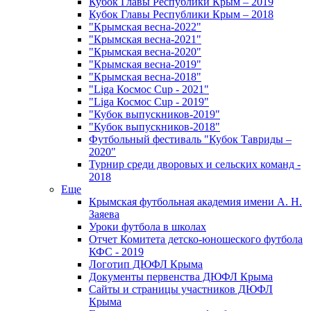
Кубок Главы Республики Крым – 2019
Кубок Главы Республики Крым – 2018
"Крымская весна-2022"
"Крымская весна-2021"
"Крымская весна-2020"
"Крымская весна-2019"
"Крымская весна-2018"
"Liga Космос Cup - 2021"
"Liga Космос Cup - 2019"
"Кубок выпускников-2019"
"Кубок выпускников-2018"
Футбольный фестиваль "Кубок Тавриды –
2020"
Турнир среди дворовых и сельских команд -
2018
Еще
Крымская футбольная академия имени А. Н.
Заяева
Уроки футбола в школах
Отчет Комитета детско-юношеского футбола
КФС - 2019
Логотип ДЮФЛ Крыма
Документы первенства ДЮФЛ Крыма
Сайты и страницы участников ДЮФЛ
Крыма