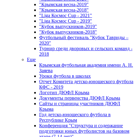
"Крымская весна-2019"
"Крымская весна-2018"
"Liga Космос Cup - 2021"
"Liga Космос Cup - 2019"
"Кубок выпускников-2019"
"Кубок выпускников-2018"
Футбольный фестиваль "Кубок Тавриды –
2020"
Турнир среди дворовых и сельских команд -
2018
Еще
Крымская футбольная академия имени А. Н.
Заяева
Уроки футбола в школах
Отчет Комитета детско-юношеского футбола
КФС - 2019
Логотип ДЮФЛ Крыма
Документы первенства ДЮФЛ Крыма
Сайты и страницы участников ДЮФЛ
Крыма
Год детско-юношеского футбола в
Республике Крым
Конференция "Структура и содержание
подготовки юных футболистов на базовом
этапе (7-14 лет)"