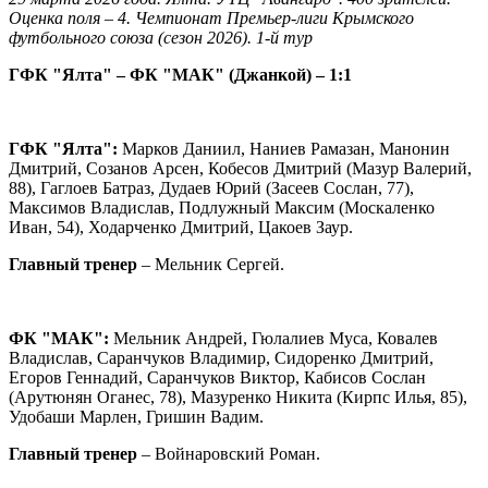
Оценка поля – 4. Чемпионат Премьер-лиги Крымского
футбольного союза (сезон 2026). 1-й тур
ГФК "Ялта" – ФК "МАК" (Джанкой) – 1:1
ГФК "Ялта":
Марков Даниил, Наниев Рамазан, Манонин
Дмитрий, Созанов Арсен, Кобесов Дмитрий (Мазур Валерий,
88), Гаглоев Батраз, Дудаев Юрий (Засеев Сослан, 77),
Максимов Владислав, Подлужный Максим (Москаленко
Иван, 54), Ходарченко Дмитрий, Цакоев Заур.
Главный тренер
– Мельник Сергей.
ФК "МАК":
Мельник Андрей, Гюлалиев Муса, Ковалев
Владислав, Саранчуков Владимир, Сидоренко Дмитрий,
Егоров Геннадий, Саранчуков Виктор, Кабисов Сослан
(Арутюнян Оганес, 78), Мазуренко Никита (Кирпс Илья, 85),
Удобаши Марлен, Гришин Вадим.
Главный тренер
– Войнаровский Роман.