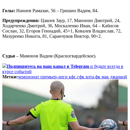
Голы:
Наниев Рамазан, 56 – Гришин Вадим, 84.
Предупреждения:
Цакоев Заур, 17, Манонин Дмитрий, 24,
Ходарченко Дмитрий, 36, Москаленко Иван, 64 – Кабисов
Сослан, 32, Егоров Геннадий, 45+1, Ковалев Владислав, 72,
Мазуренко Никита, 81, Саранчуков Виктор, 90+2.
Судья
– Мамонов Вадим (Красногвардейское).
Подпишитесь
на наш канал в Telegram
и будьте всегда в
курсе событий
Метки:
чемпионат премьер-лиги кфс
,
гфк ялта
,
фк мак джанкой