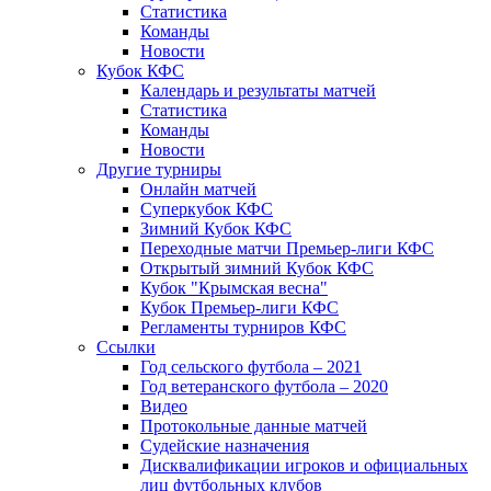
Статистика
Команды
Новости
Кубок КФС
Календарь и результаты матчей
Статистика
Команды
Новости
Другие турниры
Онлайн матчей
Суперкубок КФС
Зимний Кубок КФС
Переходные матчи Премьер-лиги КФС
Открытый зимний Кубок КФС
Кубок "Крымская весна"
Кубок Премьер-лиги КФС
Регламенты турниров КФС
Ссылки
Год сельского футбола – 2021
Год ветеранского футбола – 2020
Видео
Протокольные данные матчей
Судейские назначения
Дисквалификации игроков и официальных
лиц футбольных клубов