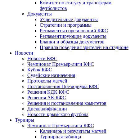
Комитет по статусу и трансферам
футболистов
Документы
Учредительные документы
Стратегии и программы
Регламенты соревнований КФС
Регламентирующие документы
Бланки и образцы документов
Правила поведения зрителей на стадионе
Новости
Новости КФС
Чемпионат Премьер-лиги КФС
Кубок КФС
Судейские назначения
Протоколы матчей
Постановления Президиума КФС
Решения КДК КФС
Решения АК КФС
Решения и постановления комитетов
Дисквалификации
Новости крымского футбола
Турниры
Чемпионат Премьер-лиги КФС
Календарь и результаты матчей
Турнирная таблица