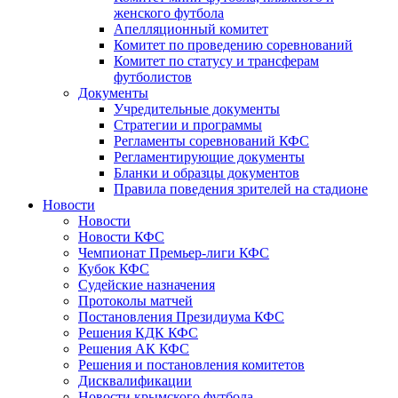
женского футбола
Апелляционный комитет
Комитет по проведению соревнований
Комитет по статусу и трансферам
футболистов
Документы
Учредительные документы
Стратегии и программы
Регламенты соревнований КФС
Регламентирующие документы
Бланки и образцы документов
Правила поведения зрителей на стадионе
Новости
Новости
Новости КФС
Чемпионат Премьер-лиги КФС
Кубок КФС
Судейские назначения
Протоколы матчей
Постановления Президиума КФС
Решения КДК КФС
Решения АК КФС
Решения и постановления комитетов
Дисквалификации
Новости крымского футбола