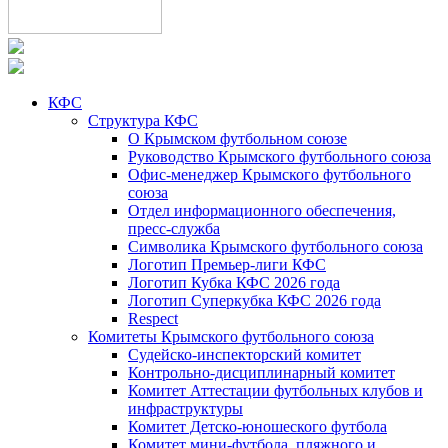
КФС
Структура КФС
О Крымском футбольном союзе
Руководство Крымского футбольного союза
Офис-менеджер Крымского футбольного
союза
Отдел информационного обеспечения,
пресс-служба
Символика Крымского футбольного союза
Логотип Премьер-лиги КФС
Логотип Кубка КФС 2026 года
Логотип Суперкубка КФС 2026 года
Respect
Комитеты Крымского футбольного союза
Судейско-инспекторский комитет
Контрольно-дисциплинарный комитет
Комитет Аттестации футбольных клубов и
инфраструктуры
Комитет Детско-юношеского футбола
Комитет мини-футбола, пляжного и