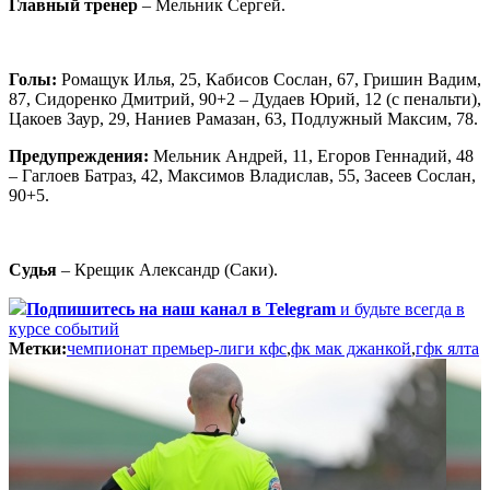
Главный тренер
– Мельник Сергей.
Голы:
Ромащук Илья, 25, Кабисов Сослан, 67, Гришин Вадим,
87, Сидоренко Дмитрий, 90+2 – Дудаев Юрий, 12 (с пенальти),
Цакоев Заур, 29, Наниев Рамазан, 63, Подлужный Максим, 78.
Предупреждения:
Мельник Андрей, 11, Егоров Геннадий, 48
– Гаглоев Батраз, 42, Максимов Владислав, 55, Засеев Сослан,
90+5.
Судья
– Крещик Александр (Саки).
Подпишитесь
на наш канал в Telegram
и будьте всегда в
курсе событий
Метки:
чемпионат премьер-лиги кфс
,
фк мак джанкой
,
гфк ялта