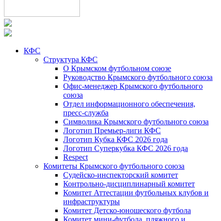
КФС
Структура КФС
О Крымском футбольном союзе
Руководство Крымского футбольного союза
Офис-менеджер Крымского футбольного
союза
Отдел информационного обеспечения,
пресс-служба
Символика Крымского футбольного союза
Логотип Премьер-лиги КФС
Логотип Кубка КФС 2026 года
Логотип Суперкубка КФС 2026 года
Respect
Комитеты Крымского футбольного союза
Судейско-инспекторский комитет
Контрольно-дисциплинарный комитет
Комитет Аттестации футбольных клубов и
инфраструктуры
Комитет Детско-юношеского футбола
Комитет мини-футбола, пляжного и