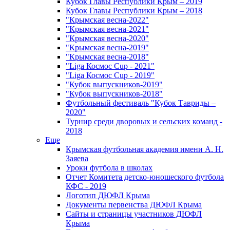
Кубок Главы Республики Крым – 2019
Кубок Главы Республики Крым – 2018
"Крымская весна-2022"
"Крымская весна-2021"
"Крымская весна-2020"
"Крымская весна-2019"
"Крымская весна-2018"
"Liga Космос Cup - 2021"
"Liga Космос Cup - 2019"
"Кубок выпускников-2019"
"Кубок выпускников-2018"
Футбольный фестиваль "Кубок Тавриды –
2020"
Турнир среди дворовых и сельских команд -
2018
Еще
Крымская футбольная академия имени А. Н.
Заяева
Уроки футбола в школах
Отчет Комитета детско-юношеского футбола
КФС - 2019
Логотип ДЮФЛ Крыма
Документы первенства ДЮФЛ Крыма
Сайты и страницы участников ДЮФЛ
Крыма