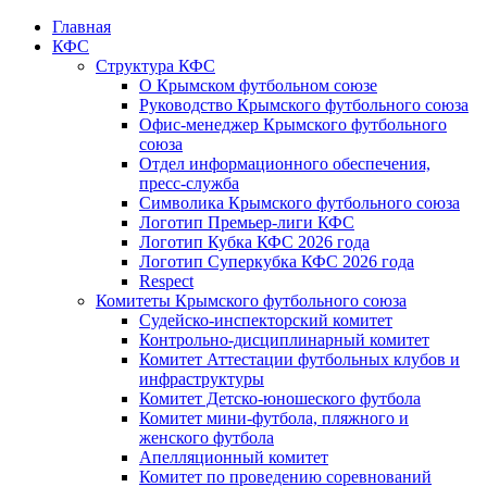
Главная
КФС
Структура КФС
О Крымском футбольном союзе
Руководство Крымского футбольного союза
Офис-менеджер Крымского футбольного
союза
Отдел информационного обеспечения,
пресс-служба
Символика Крымского футбольного союза
Логотип Премьер-лиги КФС
Логотип Кубка КФС 2026 года
Логотип Суперкубка КФС 2026 года
Respect
Комитеты Крымского футбольного союза
Судейско-инспекторский комитет
Контрольно-дисциплинарный комитет
Комитет Аттестации футбольных клубов и
инфраструктуры
Комитет Детско-юношеского футбола
Комитет мини-футбола, пляжного и
женского футбола
Апелляционный комитет
Комитет по проведению соревнований