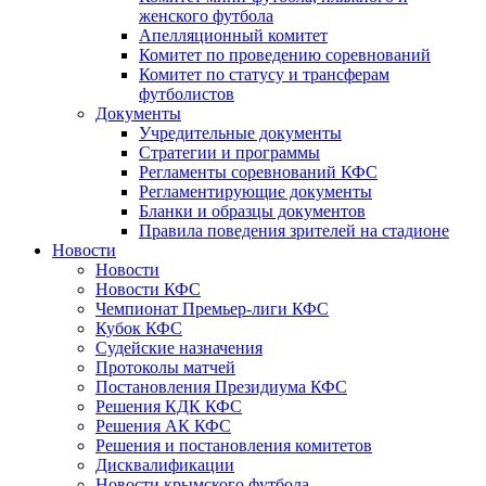
женского футбола
Апелляционный комитет
Комитет по проведению соревнований
Комитет по статусу и трансферам
футболистов
Документы
Учредительные документы
Стратегии и программы
Регламенты соревнований КФС
Регламентирующие документы
Бланки и образцы документов
Правила поведения зрителей на стадионе
Новости
Новости
Новости КФС
Чемпионат Премьер-лиги КФС
Кубок КФС
Судейские назначения
Протоколы матчей
Постановления Президиума КФС
Решения КДК КФС
Решения АК КФС
Решения и постановления комитетов
Дисквалификации
Новости крымского футбола