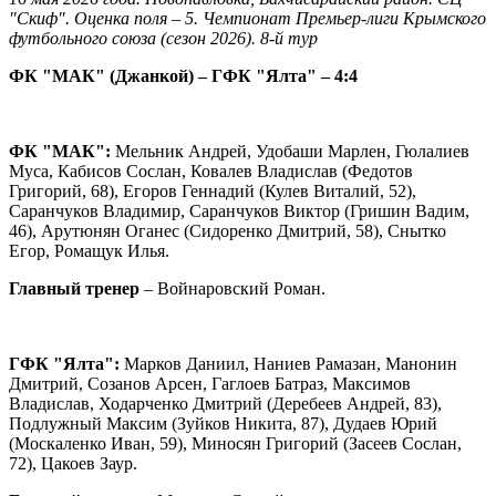
"Скиф". Оценка поля – 5. Чемпионат Премьер-лиги Крымского
футбольного союза (сезон 2026). 8-й тур
ФК "МАК" (Джанкой) – ГФК "Ялта" – 4:4
ФК "МАК":
Мельник Андрей, Удобаши Марлен, Гюлалиев
Муса, Кабисов Сослан, Ковалев Владислав (Федотов
Григорий, 68), Егоров Геннадий (Кулев Виталий, 52),
Саранчуков Владимир, Саранчуков Виктор (Гришин Вадим,
46), Арутюнян Оганес (Сидоренко Дмитрий, 58), Снытко
Егор, Ромащук Илья.
Главный тренер
– Войнаровский Роман.
ГФК "Ялта":
Марков Даниил, Наниев Рамазан, Манонин
Дмитрий, Созанов Арсен, Гаглоев Батраз, Максимов
Владислав, Ходарченко Дмитрий (Деребеев Андрей, 83),
Подлужный Максим (Зуйков Никита, 87), Дудаев Юрий
(Москаленко Иван, 59), Миносян Григорий (Засеев Сослан,
72), Цакоев Заур.