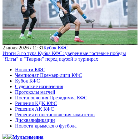
2 июля 2026 / 11:31
Кубок КФС
Итоги 3-го тура Кубка КФС: уверенные гостевые победы
"Ялты" и "Таврии" перед паузой в турнирах
Новости КФС
Чемпионат Премьер-лиги КФС
Кубок КФС
Судейские назначения
Протоколы матчей
Постановления Президиума КФС
Решения КДК КФС
Решения АК КФС
Решения и постановления комитетов
Дисквалификации
Новости крымского футбола
Мультимедиа