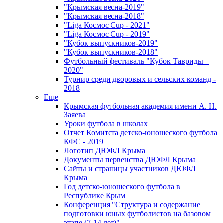
"Крымская весна-2019"
"Крымская весна-2018"
"Liga Космос Cup - 2021"
"Liga Космос Cup - 2019"
"Кубок выпускников-2019"
"Кубок выпускников-2018"
Футбольный фестиваль "Кубок Тавриды –
2020"
Турнир среди дворовых и сельских команд -
2018
Еще
Крымская футбольная академия имени А. Н.
Заяева
Уроки футбола в школах
Отчет Комитета детско-юношеского футбола
КФС - 2019
Логотип ДЮФЛ Крыма
Документы первенства ДЮФЛ Крыма
Сайты и страницы участников ДЮФЛ
Крыма
Год детско-юношеского футбола в
Республике Крым
Конференция "Структура и содержание
подготовки юных футболистов на базовом
этапе (7-14 лет)"