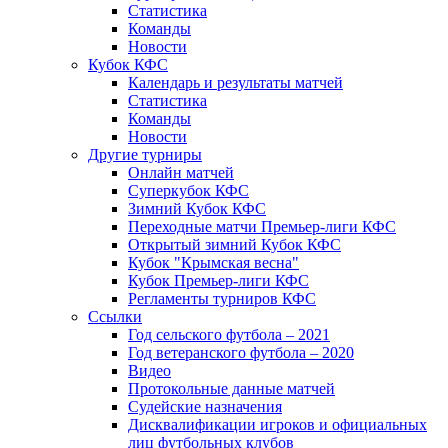
Статистика
Команды
Новости
Кубок КФС
Календарь и результаты матчей
Статистика
Команды
Новости
Другие турниры
Онлайн матчей
Суперкубок КФС
Зимний Кубок КФС
Переходные матчи Премьер-лиги КФС
Открытый зимний Кубок КФС
Кубок "Крымская весна"
Кубок Премьер-лиги КФС
Регламенты турниров КФС
Ссылки
Год сельского футбола – 2021
Год ветеранского футбола – 2020
Видео
Протокольные данные матчей
Судейские назначения
Дисквалификации игроков и официальных
лиц футбольных клубов