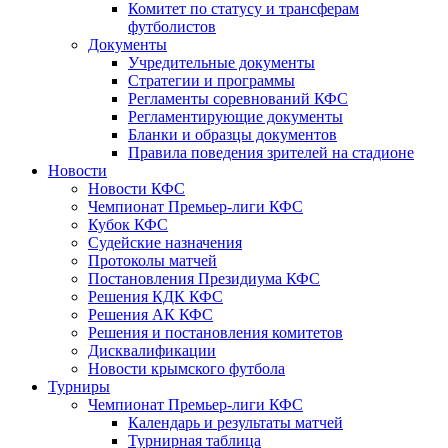
Комитет по статусу и трансферам
футболистов
Документы
Учредительные документы
Стратегии и программы
Регламенты соревнований КФС
Регламентирующие документы
Бланки и образцы документов
Правила поведения зрителей на стадионе
Новости
Новости КФС
Чемпионат Премьер-лиги КФС
Кубок КФС
Судейские назначения
Протоколы матчей
Постановления Президиума КФС
Решения КДК КФС
Решения АК КФС
Решения и постановления комитетов
Дисквалификации
Новости крымского футбола
Турниры
Чемпионат Премьер-лиги КФС
Календарь и результаты матчей
Турнирная таблица