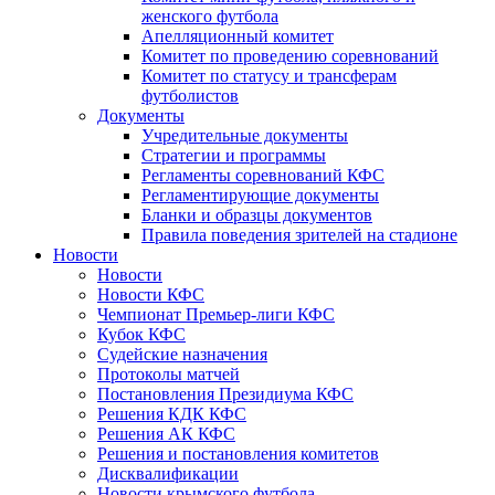
женского футбола
Апелляционный комитет
Комитет по проведению соревнований
Комитет по статусу и трансферам
футболистов
Документы
Учредительные документы
Стратегии и программы
Регламенты соревнований КФС
Регламентирующие документы
Бланки и образцы документов
Правила поведения зрителей на стадионе
Новости
Новости
Новости КФС
Чемпионат Премьер-лиги КФС
Кубок КФС
Судейские назначения
Протоколы матчей
Постановления Президиума КФС
Решения КДК КФС
Решения АК КФС
Решения и постановления комитетов
Дисквалификации
Новости крымского футбола