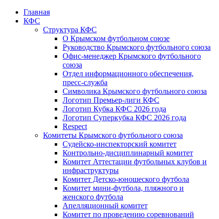
Главная
КФС
Структура КФС
О Крымском футбольном союзе
Руководство Крымского футбольного союза
Офис-менеджер Крымского футбольного
союза
Отдел информационного обеспечения,
пресс-служба
Символика Крымского футбольного союза
Логотип Премьер-лиги КФС
Логотип Кубка КФС 2026 года
Логотип Суперкубка КФС 2026 года
Respect
Комитеты Крымского футбольного союза
Судейско-инспекторский комитет
Контрольно-дисциплинарный комитет
Комитет Аттестации футбольных клубов и
инфраструктуры
Комитет Детско-юношеского футбола
Комитет мини-футбола, пляжного и
женского футбола
Апелляционный комитет
Комитет по проведению соревнований