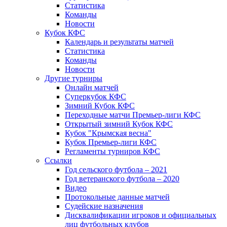
Статистика
Команды
Новости
Кубок КФС
Календарь и результаты матчей
Статистика
Команды
Новости
Другие турниры
Онлайн матчей
Суперкубок КФС
Зимний Кубок КФС
Переходные матчи Премьер-лиги КФС
Открытый зимний Кубок КФС
Кубок "Крымская весна"
Кубок Премьер-лиги КФС
Регламенты турниров КФС
Ссылки
Год сельского футбола – 2021
Год ветеранского футбола – 2020
Видео
Протокольные данные матчей
Судейские назначения
Дисквалификации игроков и официальных
лиц футбольных клубов