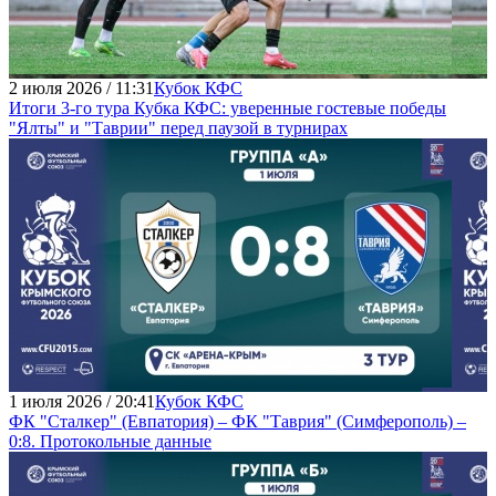
2 июля 2026 / 11:31
Кубок КФС
Итоги 3-го тура Кубка КФС: уверенные гостевые победы
"Ялты" и "Таврии" перед паузой в турнирах
1 июля 2026 / 20:41
Кубок КФС
ФК "Сталкер" (Евпатория) – ФК "Таврия" (Симферополь) –
0:8. Протокольные данные