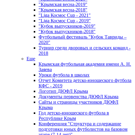
"Крымская весна-2019"
"Крымская весна-2018"
"Liga Космос Cup - 2021"
"Liga Космос Cup - 2019"
"Кубок выпускников-2019"
"Кубок выпускников-2018"
Футбольный фестиваль "Кубок Тавриды –
2020"
Турнир среди дворовых и сельских команд -
2018
Еще
Крымская футбольная академия имени А. Н.
Заяева
Уроки футбола в школах
Отчет Комитета детско-юношеского футбола
КФС - 2019
Логотип ДЮФЛ Крыма
Документы первенства ДЮФЛ Крыма
Сайты и страницы участников ДЮФЛ
Крыма
Год детско-юношеского футбола в
Республике Крым
Конференция "Структура и содержание
подготовки юных футболистов на базовом
этапе (7-14 лет)"