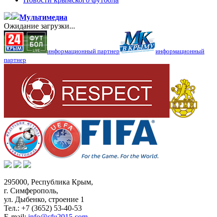
Мультимедиа
Ожидание загрузки...
информационный партнер
информационный
партнер
295000,
Республика Крым
,
г. Симферополь
,
ул. Дыбенко, строение 1
Тел.:
+7 (3652) 53-40-53
E-mail:
info@cfu2015.com