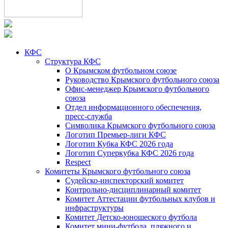
КФС
Структура КФС
О Крымском футбольном союзе
Руководство Крымского футбольного союза
Офис-менеджер Крымского футбольного
союза
Отдел информационного обеспечения,
пресс-служба
Символика Крымского футбольного союза
Логотип Премьер-лиги КФС
Логотип Кубка КФС 2026 года
Логотип Суперкубка КФС 2026 года
Respect
Комитеты Крымского футбольного союза
Судейско-инспекторский комитет
Контрольно-дисциплинарный комитет
Комитет Аттестации футбольных клубов и
инфраструктуры
Комитет Детско-юношеского футбола
Комитет мини-футбола, пляжного и