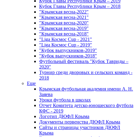
Кубок Главы Республики Крым – 2019
Кубок Главы Республики Крым – 2018
"Крымская весна-2022"
"Крымская весна-2021"
"Крымская весна-2020"
"Крымская весна-2019"
"Крымская весна-2018"
"Liga Космос Cup - 2021"
"Liga Космос Cup - 2019"
"Кубок выпускников-2019"
"Кубок выпускников-2018"
Футбольный фестиваль "Кубок Тавриды –
2020"
Турнир среди дворовых и сельских команд -
2018
Еще
Крымская футбольная академия имени А. Н.
Заяева
Уроки футбола в школах
Отчет Комитета детско-юношеского футбола
КФС - 2019
Логотип ДЮФЛ Крыма
Документы первенства ДЮФЛ Крыма
Сайты и страницы участников ДЮФЛ
Крыма