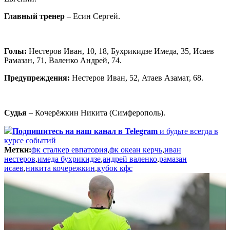
Главный тренер
– Есин Сергей.
Голы:
Нестеров Иван, 10, 18, Бухрикидзе Имеда, 35, Исаев
Рамазан, 71, Валенко Андрей, 74.
Предупреждения:
Нестеров Иван, 52, Атаев Азамат, 68.
Судья
– Кочерёжкин Никита (Симферополь).
Подпишитесь
на наш канал в Telegram
и будьте всегда в
курсе событий
Метки:
фк сталкер евпатория
,
фк океан керчь
,
иван
нестеров
,
имеда бухрикидзе
,
андрей валенко
,
рамазан
исаев
,
никита кочережкин
,
кубок кфс