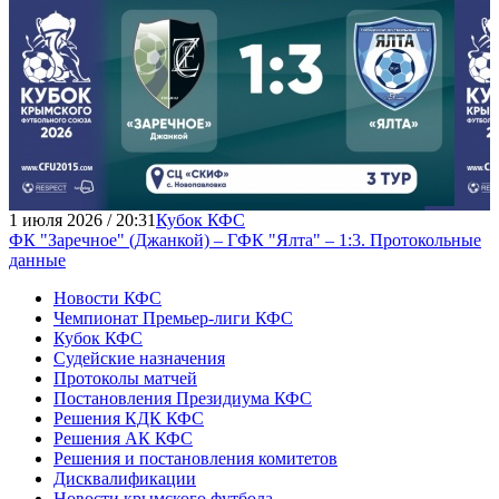
1 июля 2026 / 20:31
Кубок КФС
ФК "Заречное" (Джанкой) – ГФК "Ялта" – 1:3. Протокольные
данные
Новости КФС
Чемпионат Премьер-лиги КФС
Кубок КФС
Судейские назначения
Протоколы матчей
Постановления Президиума КФС
Решения КДК КФС
Решения АК КФС
Решения и постановления комитетов
Дисквалификации
Новости крымского футбола