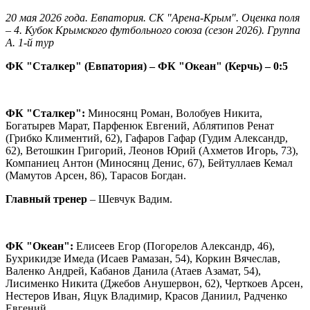
20 мая 2026 года. Евпатория. СК "Арена-Крым". Оценка поля
– 4. Кубок Крымского футбольного союза (сезон 2026). Группа
А. 1-й тур
ФК "Сталкер" (Евпатория) – ФК "Океан" (Керчь) – 0:5
ФК "Сталкер":
Миносянц Роман, Волобуев Никита,
Богатырев Марат, Парфенюк Евгений, Аблятипов Ренат
(Грибко Климентий, 62), Гафаров Гафар (Гудим Александр,
62), Ветошкин Григорий, Леонов Юрий (Ахметов Игорь, 73),
Компаниец Антон (Миносянц Денис, 67), Бейтуллаев Кемал
(Мамутов Арсен, 86), Тарасов Богдан.
Главный тренер
– Шевчук Вадим.
ФК "Океан":
Елисеев Егор (Погорелов Александр, 46),
Бухрикидзе Имеда (Исаев Рамазан, 54), Коркин Вячеслав,
Валенко Андрей, Кабанов Данила (Атаев Азамат, 54),
Лисименко Никита (Джебов Анушервон, 62), Черткоев Арсен,
Нестеров Иван, Яцук Владимир, Красов Даниил, Радченко
Евгений.