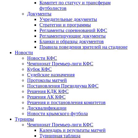
Комитет по статусу и трансферам
футболистов
Документы
Учредительные документы
Стратегии и программы
Регламенты соревнований КФС
Регламентирующие документы
Бланки и образцы документов
Правила поведения зрителей на стадионе
Новости
Новости КФС
Чемпионат Премьер-лиги КФС
Кубок КФС
Судейские назначения
Протоколы матчей
Постановления Президиума КФС
Решения КДК КФС
Решения АК КФС
Решения и постановления комитетов
Дисквалификации
Новости крымского футбола
Турниры
Чемпионат Премьер-лиги КФС
Календарь и результаты матчей
Турнирная таблица