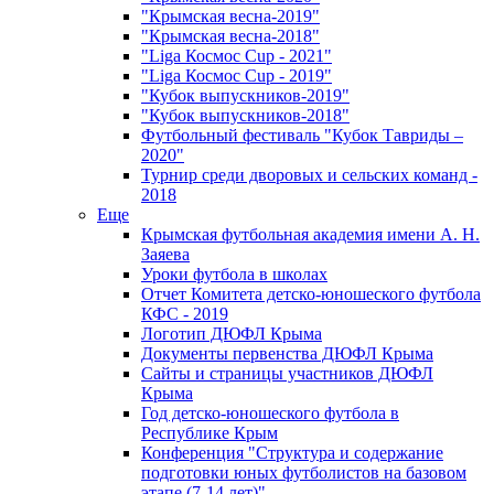
"Крымская весна-2019"
"Крымская весна-2018"
"Liga Космос Cup - 2021"
"Liga Космос Cup - 2019"
"Кубок выпускников-2019"
"Кубок выпускников-2018"
Футбольный фестиваль "Кубок Тавриды –
2020"
Турнир среди дворовых и сельских команд -
2018
Еще
Крымская футбольная академия имени А. Н.
Заяева
Уроки футбола в школах
Отчет Комитета детско-юношеского футбола
КФС - 2019
Логотип ДЮФЛ Крыма
Документы первенства ДЮФЛ Крыма
Сайты и страницы участников ДЮФЛ
Крыма
Год детско-юношеского футбола в
Республике Крым
Конференция "Структура и содержание
подготовки юных футболистов на базовом
этапе (7-14 лет)"