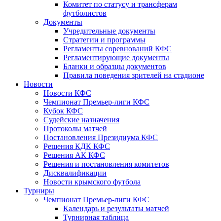
Комитет по статусу и трансферам
футболистов
Документы
Учредительные документы
Стратегии и программы
Регламенты соревнований КФС
Регламентирующие документы
Бланки и образцы документов
Правила поведения зрителей на стадионе
Новости
Новости КФС
Чемпионат Премьер-лиги КФС
Кубок КФС
Судейские назначения
Протоколы матчей
Постановления Президиума КФС
Решения КДК КФС
Решения АК КФС
Решения и постановления комитетов
Дисквалификации
Новости крымского футбола
Турниры
Чемпионат Премьер-лиги КФС
Календарь и результаты матчей
Турнирная таблица