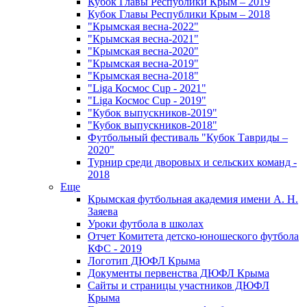
Кубок Главы Республики Крым – 2019
Кубок Главы Республики Крым – 2018
"Крымская весна-2022"
"Крымская весна-2021"
"Крымская весна-2020"
"Крымская весна-2019"
"Крымская весна-2018"
"Liga Космос Cup - 2021"
"Liga Космос Cup - 2019"
"Кубок выпускников-2019"
"Кубок выпускников-2018"
Футбольный фестиваль "Кубок Тавриды –
2020"
Турнир среди дворовых и сельских команд -
2018
Еще
Крымская футбольная академия имени А. Н.
Заяева
Уроки футбола в школах
Отчет Комитета детско-юношеского футбола
КФС - 2019
Логотип ДЮФЛ Крыма
Документы первенства ДЮФЛ Крыма
Сайты и страницы участников ДЮФЛ
Крыма