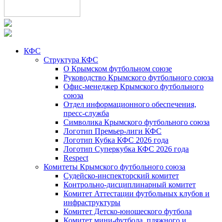
КФС
Структура КФС
О Крымском футбольном союзе
Руководство Крымского футбольного союза
Офис-менеджер Крымского футбольного
союза
Отдел информационного обеспечения,
пресс-служба
Символика Крымского футбольного союза
Логотип Премьер-лиги КФС
Логотип Кубка КФС 2026 года
Логотип Суперкубка КФС 2026 года
Respect
Комитеты Крымского футбольного союза
Судейско-инспекторский комитет
Контрольно-дисциплинарный комитет
Комитет Аттестации футбольных клубов и
инфраструктуры
Комитет Детско-юношеского футбола
Комитет мини-футбола, пляжного и