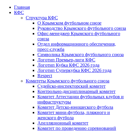
Главная
КФС
Структура КФС
О Крымском футбольном союзе
Руководство Крымского футбольного союза
Офис-менеджер Крымского футбольного
союза
Отдел информационного обеспечения,
пресс-служба
Символика Крымского футбольного союза
Логотип Премьер-лиги КФС
Логотип Кубка КФС 2026 года
Логотип Суперкубка КФС 2026 года
Respect
Комитеты Крымского футбольного союза
Судейско-инспекторский комитет
Контрольно-дисциплинарный комитет
Комитет Аттестации футбольных клубов и
инфраструктуры
Комитет Детско-юношеского футбола
Комитет мини-футбола, пляжного и
женского футбола
Апелляционный комитет
Комитет по проведению соревнований