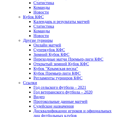
Статистика
Команды
Новости
Кубок КФС
Календарь и результаты матчей
Статистика
Команды
Новости
Другие турниры
Онлайн матчей
Суперкубок КФС
Зимний Кубок КФС
Переходные матчи Премьер-лиги КФС
Открытый зимний Кубок КФС
Кубок "Крымская весна"
Кубок Премьер-лиги КФС
Регламенты турниров КФС
Ссылки
Год сельского футбола – 2021
Год ветеранского футбола – 2020
Видео
Протокольные данные матчей
Судейские назначения
Дисквалификации игроков и официальных
лиц футбольных клубов