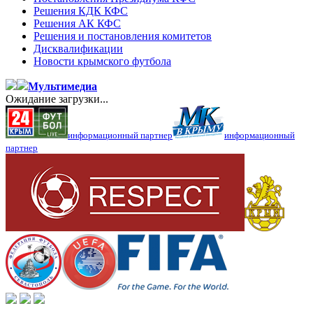
Решения КДК КФС
Решения АК КФС
Решения и постановления комитетов
Дисквалификации
Новости крымского футбола
Мультимедиа
Ожидание загрузки...
информационный партнер
информационный
партнер