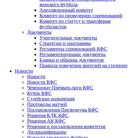
женского футбола
Апелляционный комитет
Комитет по проведению соревнований
Комитет по статусу и трансферам
футболистов
Документы
Учредительные документы
Стратегии и программы
Регламенты соревнований КФС
Регламентирующие документы
Бланки и образцы документов
Правила поведения зрителей на стадионе
Новости
Новости
Новости КФС
Чемпионат Премьер-лиги КФС
Кубок КФС
Судейские назначения
Протоколы матчей
Постановления Президиума КФС
Решения КДК КФС
Решения АК КФС
Решения и постановления комитетов
Дисквалификации
Новости крымского футбола