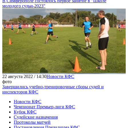
В Симферополе состоялось первое занятие в "Школе
молодого судьи-2023"
22 августа 2022 / 14:30
Новости КФС
фото
Завершились учебно-тренировочные сборы судей и
инспекторов КФС
Новости КФС
Чемпионат Премьер-лиги КФС
Кубок КФС
Судейские назначения
Протоколы матчей
Постановления Президиума КФС