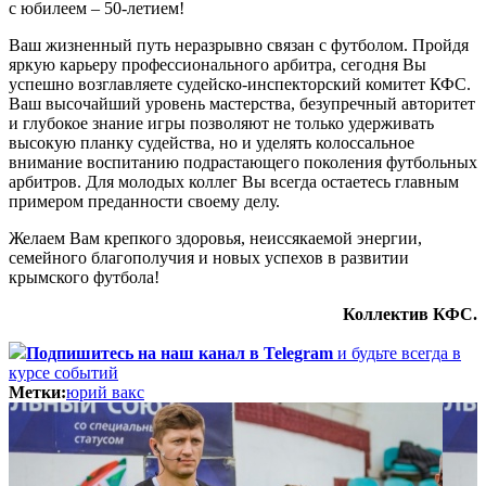
с юбилеем – 50-летием!
Ваш жизненный путь неразрывно связан с футболом. Пройдя
яркую карьеру профессионального арбитра, сегодня Вы
успешно возглавляете судейско-инспекторский комитет КФС.
Ваш высочайший уровень мастерства, безупречный авторитет
и глубокое знание игры позволяют не только удерживать
высокую планку судейства, но и уделять колоссальное
внимание воспитанию подрастающего поколения футбольных
арбитров. Для молодых коллег Вы всегда остаетесь главным
примером преданности своему делу.
Желаем Вам крепкого здоровья, неиссякаемой энергии,
семейного благополучия и новых успехов в развитии
крымского футбола!
Коллектив КФС.
Подпишитесь
на наш канал в Telegram
и будьте всегда в
курсе событий
Метки:
юрий вакс