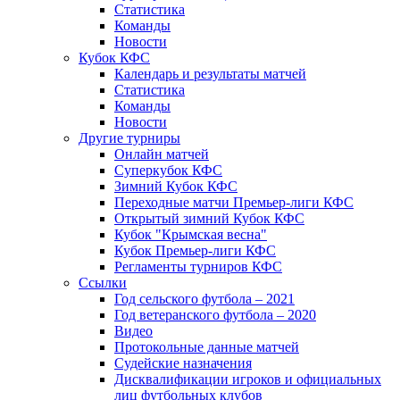
Статистика
Команды
Новости
Кубок КФС
Календарь и результаты матчей
Статистика
Команды
Новости
Другие турниры
Онлайн матчей
Суперкубок КФС
Зимний Кубок КФС
Переходные матчи Премьер-лиги КФС
Открытый зимний Кубок КФС
Кубок "Крымская весна"
Кубок Премьер-лиги КФС
Регламенты турниров КФС
Ссылки
Год сельского футбола – 2021
Год ветеранского футбола – 2020
Видео
Протокольные данные матчей
Судейские назначения
Дисквалификации игроков и официальных
лиц футбольных клубов