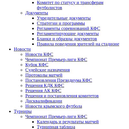
Комитет по статусу и трансферам
футболистов
Документы
Учредительные документы
Стратегии и программы
Регламенты соревнований КФС
Регламентирующие документы
Бланки и образцы документов
Правила поведения зрителей на стадионе
Новости
Новости КФС
Чемпионат Премьер-лиги КФС
Кубок КФС
Судейские назначения
Протоколы матчей
Постановления Президиума КФС
Решения КДК КФС
Решения АК КФС
Решения и постановления комитетов
Дисквалификации
Новости крымского футбола
Турниры
Чемпионат Премьер-лиги КФС
Календарь и результаты матчей
Турнирная таблица