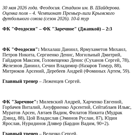
30 мая 2026 года. Феодосия. Стадион им. В. Шайдерова.
Оценка поля – 4. Чемпионат Премьер-лиги Крымского
футбольного союза (сезон 2026). 10-й тур
ФК "Феодосия" – ФК "Заречное" (Джанкой) – 2:3
ФК "Феодосия":
Михалаш Даниил, Ярмухаметов Михаил,
Петров Никита, Сергиенко Денис, Могильный Дмитрий,
Гайдаров Максим, Головещенко Денис (Суханов Сергей, 78),
Железнов Даниил, Сечин Владимир (Назаров Тимур, 88),
Митрюков Арсений, Деребеев Андрей (Фоминых Артем, 59).
Главный тренер
– Леженцев Сергей.
ФК "Заречное":
Милевский Андрей, Харченко Евгений,
Горбачев Виталий, Ануфриенко Арсентий, Сейтаблаев Ильяс,
Муратов Арсен, Автаев Вадим, Филатов Никита (Мудрак
Дэвид, 88), Цой Владислав (Эминов Руслан, 87), Юдин
Ярослав, Нуридинов Длявер (Бардин Вадим, 90+2).
Главный тренер
– Величко Сергей.