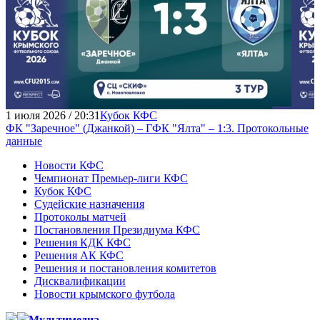
1 июля 2026 / 20:31
Кубок КФС
ФК "Заречное" (Джанкой) – ГФК "Ялта" – 1:3. Протокольные
данные
Новости КФС
Чемпионат Премьер-лиги КФС
Кубок КФС
Судейские назначения
Протоколы матчей
Постановления Президиума КФС
Решения КДК КФС
Решения АК КФС
Решения и постановления комитетов
Дисквалификации
Новости крымского футбола
Мультимедиа