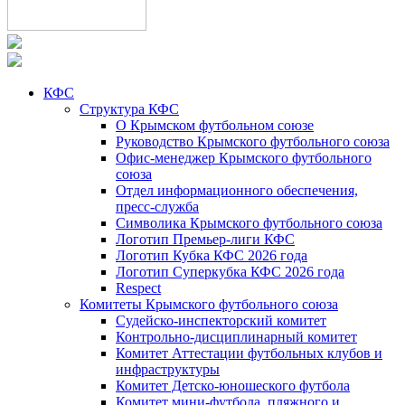
КФС
Структура КФС
О Крымском футбольном союзе
Руководство Крымского футбольного союза
Офис-менеджер Крымского футбольного
союза
Отдел информационного обеспечения,
пресс-служба
Символика Крымского футбольного союза
Логотип Премьер-лиги КФС
Логотип Кубка КФС 2026 года
Логотип Суперкубка КФС 2026 года
Respect
Комитеты Крымского футбольного союза
Судейско-инспекторский комитет
Контрольно-дисциплинарный комитет
Комитет Аттестации футбольных клубов и
инфраструктуры
Комитет Детско-юношеского футбола
Комитет мини-футбола, пляжного и