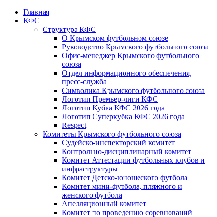
Главная
КФС
Структура КФС
О Крымском футбольном союзе
Руководство Крымского футбольного союза
Офис-менеджер Крымского футбольного
союза
Отдел информационного обеспечения,
пресс-служба
Символика Крымского футбольного союза
Логотип Премьер-лиги КФС
Логотип Кубка КФС 2026 года
Логотип Суперкубка КФС 2026 года
Respect
Комитеты Крымского футбольного союза
Судейско-инспекторский комитет
Контрольно-дисциплинарный комитет
Комитет Аттестации футбольных клубов и
инфраструктуры
Комитет Детско-юношеского футбола
Комитет мини-футбола, пляжного и
женского футбола
Апелляционный комитет
Комитет по проведению соревнований