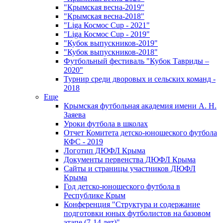
"Крымская весна-2019"
"Крымская весна-2018"
"Liga Космос Cup - 2021"
"Liga Космос Cup - 2019"
"Кубок выпускников-2019"
"Кубок выпускников-2018"
Футбольный фестиваль "Кубок Тавриды –
2020"
Турнир среди дворовых и сельских команд -
2018
Еще
Крымская футбольная академия имени А. Н.
Заяева
Уроки футбола в школах
Отчет Комитета детско-юношеского футбола
КФС - 2019
Логотип ДЮФЛ Крыма
Документы первенства ДЮФЛ Крыма
Сайты и страницы участников ДЮФЛ
Крыма
Год детско-юношеского футбола в
Республике Крым
Конференция "Структура и содержание
подготовки юных футболистов на базовом
этапе (7-14 лет)"