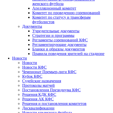
женского футбола
Апелляционный комитет
Комитет по проведению соревнований
Комитет по статусу и трансферам
футболистов
Документы
Учредительные документы
Стратегии и программы
Регламенты соревнований КФС
Регламентирующие документы
Бланки и образцы документов
Правила поведения зрителей на стадионе
Новости
Новости
Новости КФС
Чемпионат Премьер-лиги КФС
Кубок КФС
Судейские назначения
Протоколы матчей
Постановления Президиума КФС
Решения КДК КФС
Решения АК КФС
Решения и постановления комитетов
Дисквалификации
Новости крымского футбола