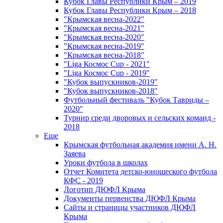
Кубок Главы Республики Крым – 2019
Кубок Главы Республики Крым – 2018
"Крымская весна-2022"
"Крымская весна-2021"
"Крымская весна-2020"
"Крымская весна-2019"
"Крымская весна-2018"
"Liga Космос Cup - 2021"
"Liga Космос Cup - 2019"
"Кубок выпускников-2019"
"Кубок выпускников-2018"
Футбольный фестиваль "Кубок Тавриды –
2020"
Турнир среди дворовых и сельских команд -
2018
Еще
Крымская футбольная академия имени А. Н.
Заяева
Уроки футбола в школах
Отчет Комитета детско-юношеского футбола
КФС - 2019
Логотип ДЮФЛ Крыма
Документы первенства ДЮФЛ Крыма
Сайты и страницы участников ДЮФЛ
Крыма