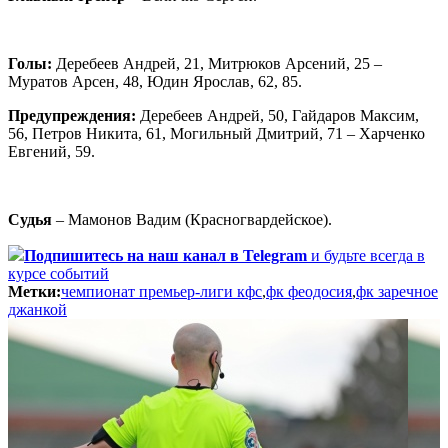
Голы:
Деребеев Андрей, 21, Митрюков Арсений, 25 –
Муратов Арсен, 48, Юдин Ярослав, 62, 85.
Предупреждения:
Деребеев Андрей, 50, Гайдаров Максим,
56, Петров Никита, 61, Могильный Дмитрий, 71 – Харченко
Евгений, 59.
Судья
– Мамонов Вадим (Красногвардейское).
Подпишитесь
на наш канал в Telegram
и будьте всегда в
курсе событий
Метки:
чемпионат премьер-лиги кфс
,
фк феодосия
,
фк заречное
джанкой