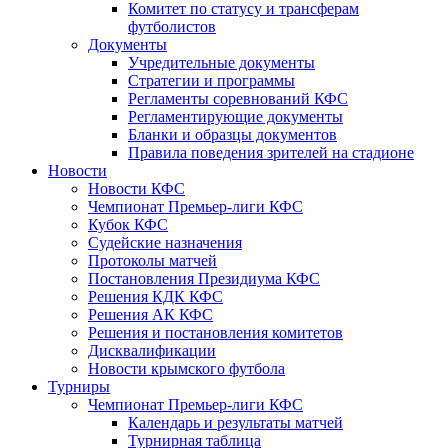
Комитет по статусу и трансферам
футболистов
Документы
Учредительные документы
Стратегии и программы
Регламенты соревнований КФС
Регламентирующие документы
Бланки и образцы документов
Правила поведения зрителей на стадионе
Новости
Новости КФС
Чемпионат Премьер-лиги КФС
Кубок КФС
Судейские назначения
Протоколы матчей
Постановления Президиума КФС
Решения КДК КФС
Решения АК КФС
Решения и постановления комитетов
Дисквалификации
Новости крымского футбола
Турниры
Чемпионат Премьер-лиги КФС
Календарь и результаты матчей
Турнирная таблица