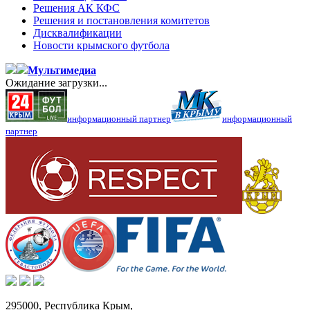
Решения АК КФС
Решения и постановления комитетов
Дисквалификации
Новости крымского футбола
Мультимедиа
Ожидание загрузки...
информационный партнер
информационный
партнер
295000,
Республика Крым
,