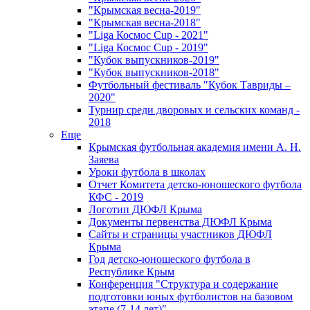
"Крымская весна-2019"
"Крымская весна-2018"
"Liga Космос Cup - 2021"
"Liga Космос Cup - 2019"
"Кубок выпускников-2019"
"Кубок выпускников-2018"
Футбольный фестиваль "Кубок Тавриды –
2020"
Турнир среди дворовых и сельских команд -
2018
Еще
Крымская футбольная академия имени А. Н.
Заяева
Уроки футбола в школах
Отчет Комитета детско-юношеского футбола
КФС - 2019
Логотип ДЮФЛ Крыма
Документы первенства ДЮФЛ Крыма
Сайты и страницы участников ДЮФЛ
Крыма
Год детско-юношеского футбола в
Республике Крым
Конференция "Структура и содержание
подготовки юных футболистов на базовом
этапе (7-14 лет)"