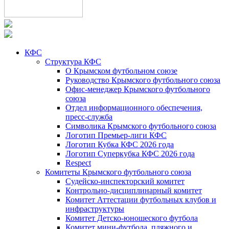
КФС
Структура КФС
О Крымском футбольном союзе
Руководство Крымского футбольного союза
Офис-менеджер Крымского футбольного
союза
Отдел информационного обеспечения,
пресс-служба
Символика Крымского футбольного союза
Логотип Премьер-лиги КФС
Логотип Кубка КФС 2026 года
Логотип Суперкубка КФС 2026 года
Respect
Комитеты Крымского футбольного союза
Судейско-инспекторский комитет
Контрольно-дисциплинарный комитет
Комитет Аттестации футбольных клубов и
инфраструктуры
Комитет Детско-юношеского футбола
Комитет мини-футбола, пляжного и