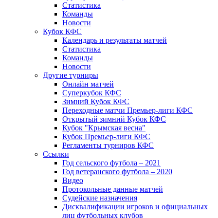
Статистика
Команды
Новости
Кубок КФС
Календарь и результаты матчей
Статистика
Команды
Новости
Другие турниры
Онлайн матчей
Суперкубок КФС
Зимний Кубок КФС
Переходные матчи Премьер-лиги КФС
Открытый зимний Кубок КФС
Кубок "Крымская весна"
Кубок Премьер-лиги КФС
Регламенты турниров КФС
Ссылки
Год сельского футбола – 2021
Год ветеранского футбола – 2020
Видео
Протокольные данные матчей
Судейские назначения
Дисквалификации игроков и официальных
лиц футбольных клубов