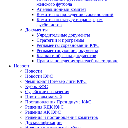
женского футбола
Апелляционный комитет
Комитет по проведению соревнований
Комитет по статусу и трансферам
футболистов
Документы
Учредительные документы
Стратегии и программы
Регламенты соревнований КФС
Регламентирующие документы
Бланки и образцы документов
Правила поведения зрителей на стадионе
Новости
Новости
Новости КФС
Чемпионат Премьер-лиги КФС
Кубок КФС
Судейские назначения
Протоколы матчей
Постановления Президиума КФС
Решения КДК КФС
Решения АК КФС
Решения и постановления комитетов
Дисквалификации
Новости крымского футбола