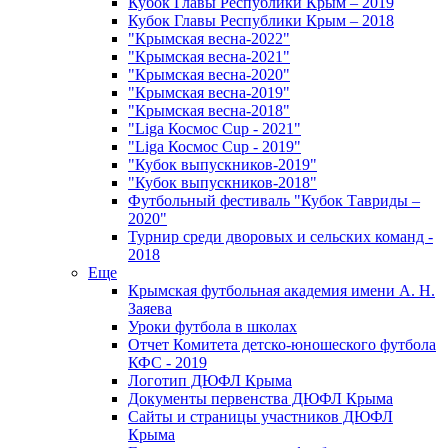
Кубок Главы Республики Крым – 2019
Кубок Главы Республики Крым – 2018
"Крымская весна-2022"
"Крымская весна-2021"
"Крымская весна-2020"
"Крымская весна-2019"
"Крымская весна-2018"
"Liga Космос Cup - 2021"
"Liga Космос Cup - 2019"
"Кубок выпускников-2019"
"Кубок выпускников-2018"
Футбольный фестиваль "Кубок Тавриды –
2020"
Турнир среди дворовых и сельских команд -
2018
Еще
Крымская футбольная академия имени А. Н.
Заяева
Уроки футбола в школах
Отчет Комитета детско-юношеского футбола
КФС - 2019
Логотип ДЮФЛ Крыма
Документы первенства ДЮФЛ Крыма
Сайты и страницы участников ДЮФЛ
Крыма