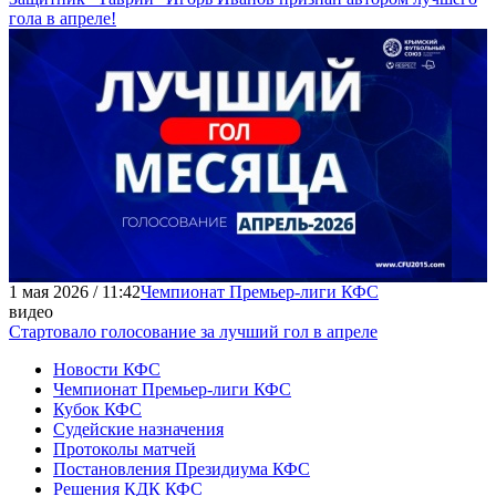
гола в апреле!
1 мая 2026 / 11:42
Чемпионат Премьер-лиги КФС
видео
Стартовало голосование за лучший гол в апреле
Новости КФС
Чемпионат Премьер-лиги КФС
Кубок КФС
Судейские назначения
Протоколы матчей
Постановления Президиума КФС
Решения КДК КФС