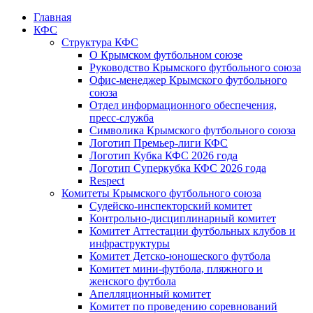
Главная
КФС
Структура КФС
О Крымском футбольном союзе
Руководство Крымского футбольного союза
Офис-менеджер Крымского футбольного
союза
Отдел информационного обеспечения,
пресс-служба
Символика Крымского футбольного союза
Логотип Премьер-лиги КФС
Логотип Кубка КФС 2026 года
Логотип Суперкубка КФС 2026 года
Respect
Комитеты Крымского футбольного союза
Судейско-инспекторский комитет
Контрольно-дисциплинарный комитет
Комитет Аттестации футбольных клубов и
инфраструктуры
Комитет Детско-юношеского футбола
Комитет мини-футбола, пляжного и
женского футбола
Апелляционный комитет
Комитет по проведению соревнований