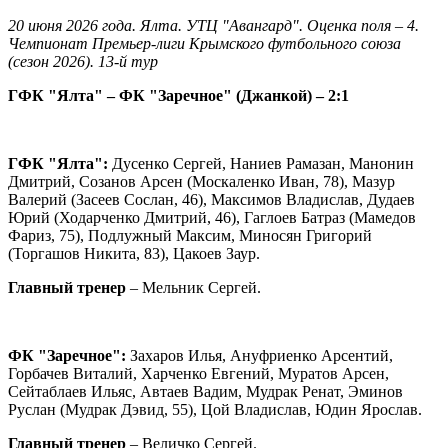
20 июня 2026 года. Ялта. УТЦ "Авангард". Оценка поля – 4.
Чемпионат Премьер-лиги Крымского футбольного союза
(сезон 2026). 13-й тур
ГФК "Ялта" – ФК "Заречное" (Джанкой) – 2:1
ГФК "Ялта":
Дусенко Сергей, Наниев Рамазан, Манонин
Дмитрий, Созанов Арсен (Москаленко Иван, 78), Мазур
Валерий (Засеев Сослан, 46), Максимов Владислав, Дудаев
Юрий (Ходарченко Дмитрий, 46), Гаглоев Батраз (Мамедов
Фариз, 75), Подлужный Максим, Миносян Григорий
(Торгашов Никита, 83), Цакоев Заур.
Главный тренер
– Мельник Сергей.
ФК "Заречное":
Захаров Илья, Ануфриенко Арсентий,
Горбачев Виталий, Харченко Евгений, Муратов Арсен,
Сейтаблаев Ильяс, Автаев Вадим, Мудрак Ренат, Эминов
Руслан (Мудрак Дэвид, 55), Цой Владислав, Юдин Ярослав.
Главный тренер
– Величко Сергей.