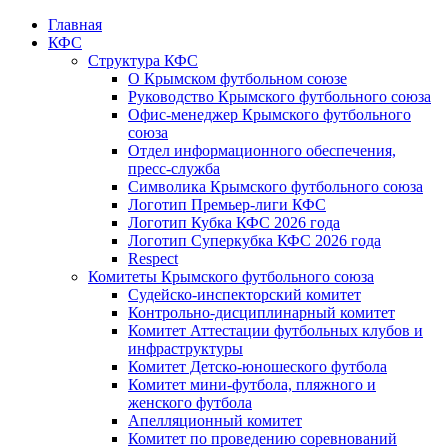
Главная
КФС
Структура КФС
О Крымском футбольном союзе
Руководство Крымского футбольного союза
Офис-менеджер Крымского футбольного
союза
Отдел информационного обеспечения,
пресс-служба
Символика Крымского футбольного союза
Логотип Премьер-лиги КФС
Логотип Кубка КФС 2026 года
Логотип Суперкубка КФС 2026 года
Respect
Комитеты Крымского футбольного союза
Судейско-инспекторский комитет
Контрольно-дисциплинарный комитет
Комитет Аттестации футбольных клубов и
инфраструктуры
Комитет Детско-юношеского футбола
Комитет мини-футбола, пляжного и
женского футбола
Апелляционный комитет
Комитет по проведению соревнований