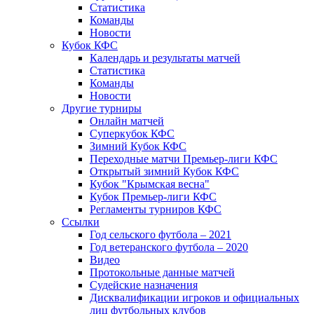
Статистика
Команды
Новости
Кубок КФС
Календарь и результаты матчей
Статистика
Команды
Новости
Другие турниры
Онлайн матчей
Суперкубок КФС
Зимний Кубок КФС
Переходные матчи Премьер-лиги КФС
Открытый зимний Кубок КФС
Кубок "Крымская весна"
Кубок Премьер-лиги КФС
Регламенты турниров КФС
Ссылки
Год сельского футбола – 2021
Год ветеранского футбола – 2020
Видео
Протокольные данные матчей
Судейские назначения
Дисквалификации игроков и официальных
лиц футбольных клубов