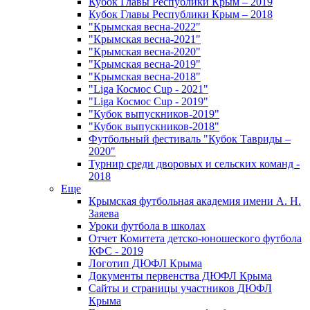
Кубок Главы Республики Крым – 2019
Кубок Главы Республики Крым – 2018
"Крымская весна-2022"
"Крымская весна-2021"
"Крымская весна-2020"
"Крымская весна-2019"
"Крымская весна-2018"
"Liga Космос Cup - 2021"
"Liga Космос Cup - 2019"
"Кубок выпускников-2019"
"Кубок выпускников-2018"
Футбольный фестиваль "Кубок Тавриды –
2020"
Турнир среди дворовых и сельских команд -
2018
Еще
Крымская футбольная академия имени А. Н.
Заяева
Уроки футбола в школах
Отчет Комитета детско-юношеского футбола
КФС - 2019
Логотип ДЮФЛ Крыма
Документы первенства ДЮФЛ Крыма
Сайты и страницы участников ДЮФЛ
Крыма