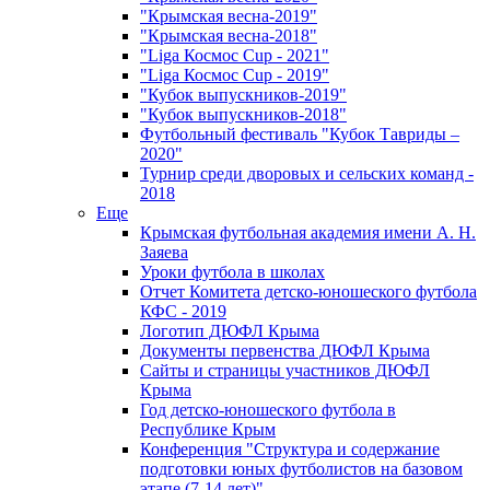
"Крымская весна-2019"
"Крымская весна-2018"
"Liga Космос Cup - 2021"
"Liga Космос Cup - 2019"
"Кубок выпускников-2019"
"Кубок выпускников-2018"
Футбольный фестиваль "Кубок Тавриды –
2020"
Турнир среди дворовых и сельских команд -
2018
Еще
Крымская футбольная академия имени А. Н.
Заяева
Уроки футбола в школах
Отчет Комитета детско-юношеского футбола
КФС - 2019
Логотип ДЮФЛ Крыма
Документы первенства ДЮФЛ Крыма
Сайты и страницы участников ДЮФЛ
Крыма
Год детско-юношеского футбола в
Республике Крым
Конференция "Структура и содержание
подготовки юных футболистов на базовом
этапе (7-14 лет)"