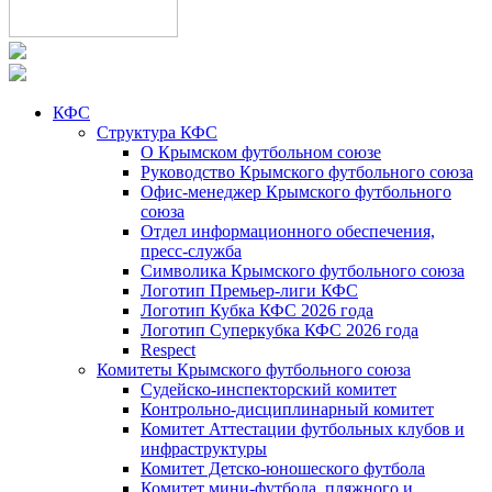
КФС
Структура КФС
О Крымском футбольном союзе
Руководство Крымского футбольного союза
Офис-менеджер Крымского футбольного
союза
Отдел информационного обеспечения,
пресс-служба
Символика Крымского футбольного союза
Логотип Премьер-лиги КФС
Логотип Кубка КФС 2026 года
Логотип Суперкубка КФС 2026 года
Respect
Комитеты Крымского футбольного союза
Судейско-инспекторский комитет
Контрольно-дисциплинарный комитет
Комитет Аттестации футбольных клубов и
инфраструктуры
Комитет Детско-юношеского футбола
Комитет мини-футбола, пляжного и