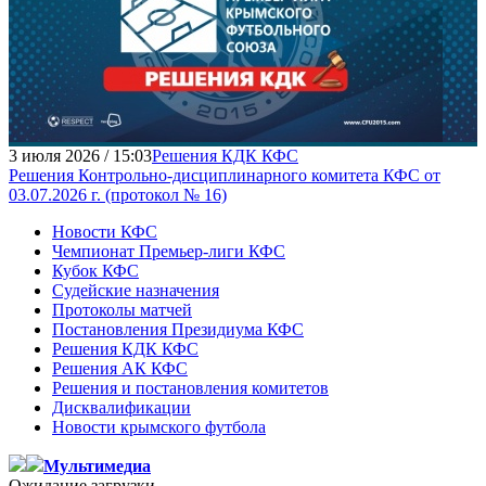
3 июля 2026 / 15:03
Решения КДК КФС
Решения Контрольно-дисциплинарного комитета КФС от
03.07.2026 г. (протокол № 16)
Новости КФС
Чемпионат Премьер-лиги КФС
Кубок КФС
Судейские назначения
Протоколы матчей
Постановления Президиума КФС
Решения КДК КФС
Решения АК КФС
Решения и постановления комитетов
Дисквалификации
Новости крымского футбола
Мультимедиа
Ожидание загрузки...