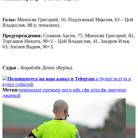
Голы:
Миносян Григорий, 16, Подлужный Максим, 63 – Цой
Владислав, 88 (с пенальти).
Предупреждения:
Созанов Арсен, 75, Миносян Григорий, 82,
Торгашов Никита, 90+2 – Цой Владислав, 41, Захаров Илья,
63, Автаев Вадим, 90+3.
Судья
– Кораблёв Денис (Керчь).
Подпишитесь
на наш канал в Telegram
и будьте всегда в
курсе событий
Метки:
чемпионат премьер-лиги кфс
,
гфк ялта
,
фк заречное
джанкой