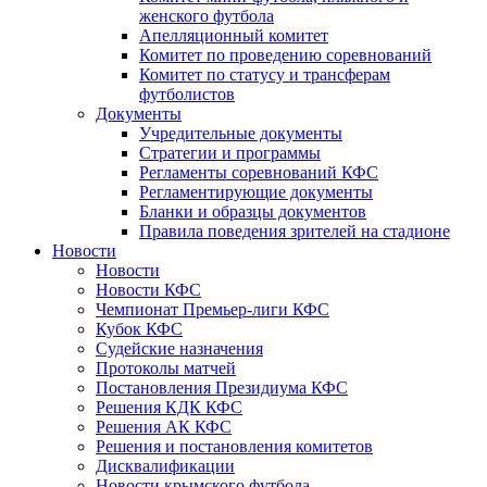
женского футбола
Апелляционный комитет
Комитет по проведению соревнований
Комитет по статусу и трансферам
футболистов
Документы
Учредительные документы
Стратегии и программы
Регламенты соревнований КФС
Регламентирующие документы
Бланки и образцы документов
Правила поведения зрителей на стадионе
Новости
Новости
Новости КФС
Чемпионат Премьер-лиги КФС
Кубок КФС
Судейские назначения
Протоколы матчей
Постановления Президиума КФС
Решения КДК КФС
Решения АК КФС
Решения и постановления комитетов
Дисквалификации
Новости крымского футбола