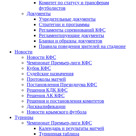
Комитет по статусу и трансферам
футболистов
Документы
Учредительные документы
Стратегии и программы
Регламенты соревнований КФС
Регламентирующие документы
Бланки и образцы документов
Правила поведения зрителей на стадионе
Новости
Новости КФС
Чемпионат Премьер-лиги КФС
Кубок КФС
Судейские назначения
Протоколы матчей
Постановления Президиума КФС
Решения КДК КФС
Решения АК КФС
Решения и постановления комитетов
Дисквалификации
Новости крымского футбола
Турниры
Чемпионат Премьер-лиги КФС
Календарь и результаты матчей
Турнирная таблица