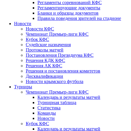
Регламенты соревнований КФС
Регламентирующие документы
Бланки и образцы документов
Правила поведения зрителей на стадионе
Новости
Новости КФС
Чемпионат Премьер-лиги КФС
Кубок КФС
Судейские назначения
Протоколы матчей
Постановления Президиума КФС
Решения КДК КФС
Решения АК КФС
Решения и постановления комитетов
Дисквалификации
Новости крымского футбола
Турниры
Чемпионат Премьер-лиги КФС
Календарь и результаты матчей
Турнирная таблица
Статистика
Команды
Новости
Кубок КФС
Календарь и результаты матчей