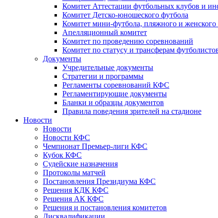
Комитет Аттестации футбольных клубов и и
Комитет Детско-юношеского футбола
Комитет мини-футбола, пляжного и женского
Апелляционный комитет
Комитет по проведению соревнований
Комитет по статусу и трансферам футболисто
Документы
Учредительные документы
Стратегии и программы
Регламенты соревнований КФС
Регламентирующие документы
Бланки и образцы документов
Правила поведения зрителей на стадионе
Новости
Новости
Новости КФС
Чемпионат Премьер-лиги КФС
Кубок КФС
Судейские назначения
Протоколы матчей
Постановления Президиума КФС
Решения КДК КФС
Решения АК КФС
Решения и постановления комитетов
Дисквалификации