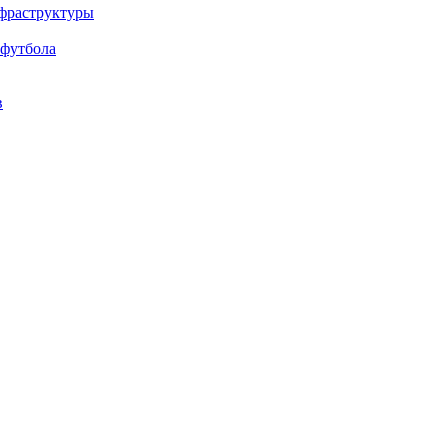
нфраструктуры
 футбола
в