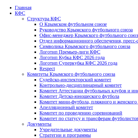
Главная
КФС
Структура КФС
О Крымском футбольном союзе
Руководство Крымского футбольного союза
Офис-менеджер Крымского футбольного союз
Отдел информационного обеспечения, пресс-
Символика Крымского футбольного союза
Логотип Премьер-лиги КФС
Логотип Кубка КФС 2026 года
Логотип Суперкубка КФС 2026 года
Respect
Комитеты Крымского футбольного союза
Судейско-инспекторский комитет
Контрольно-дисциплинарный комитет
Комитет Аттестации футбольных клубов и и
Комитет Детско-юношеского футбола
Комитет мини-футбола, пляжного и женского
Апелляционный комитет
Комитет по проведению соревнований
Комитет по статусу и трансферам футболисто
Документы
Учредительные документы
Стратегии и программы