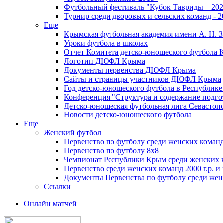
Футбольный фестиваль "Кубок Тавриды – 202
Турнир среди дворовых и сельских команд - 2
Еще
Крымская футбольная академия имени А. Н. З
Уроки футбола в школах
Отчет Комитета детско-юношеского футбола 
Логотип ДЮФЛ Крыма
Документы первенства ДЮФЛ Крыма
Сайты и страницы участников ДЮФЛ Крыма
Год детско-юношеского футбола в Республик
Конференция "Структура и содержание подгот
Детско-юношеская футбольная лига Севастоп
Новости детско-юношеского футбола
Еще
Женский футбол
Первенство по футболу среди женских команд
Первенство по футболу 8х8
Чемпионат Республики Крым среди женских 
Первенство среди женских команд 2000 г.р. и
Документы Первенства по футболу среди жен
Ссылки
Онлайн матчей