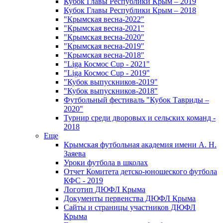
Кубок Главы Республики Крым – 2019
Кубок Главы Республики Крым – 2018
"Крымская весна-2022"
"Крымская весна-2021"
"Крымская весна-2020"
"Крымская весна-2019"
"Крымская весна-2018"
"Liga Космос Cup - 2021"
"Liga Космос Cup - 2019"
"Кубок выпускников-2019"
"Кубок выпускников-2018"
Футбольный фестиваль "Кубок Тавриды –
2020"
Турнир среди дворовых и сельских команд -
2018
Еще
Крымская футбольная академия имени А. Н.
Заяева
Уроки футбола в школах
Отчет Комитета детско-юношеского футбола
КФС - 2019
Логотип ДЮФЛ Крыма
Документы первенства ДЮФЛ Крыма
Сайты и страницы участников ДЮФЛ
Крыма