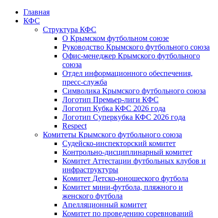
Главная
КФС
Структура КФС
О Крымском футбольном союзе
Руководство Крымского футбольного союза
Офис-менеджер Крымского футбольного
союза
Отдел информационного обеспечения,
пресс-служба
Символика Крымского футбольного союза
Логотип Премьер-лиги КФС
Логотип Кубка КФС 2026 года
Логотип Суперкубка КФС 2026 года
Respect
Комитеты Крымского футбольного союза
Судейско-инспекторский комитет
Контрольно-дисциплинарный комитет
Комитет Аттестации футбольных клубов и
инфраструктуры
Комитет Детско-юношеского футбола
Комитет мини-футбола, пляжного и
женского футбола
Апелляционный комитет
Комитет по проведению соревнований