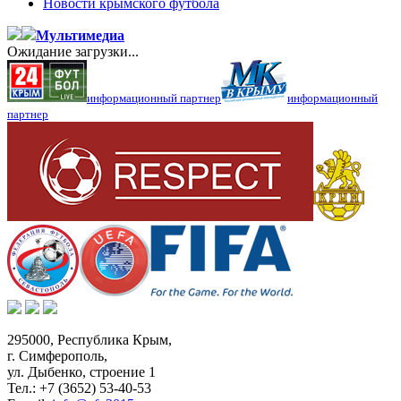
Новости крымского футбола
Мультимедиа
Ожидание загрузки...
информационный партнер
информационный
партнер
295000,
Республика Крым
,
г. Симферополь
,
ул. Дыбенко, строение 1
Тел.:
+7 (3652) 53-40-53