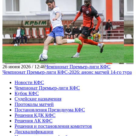
26 июня 2026 / 12:46
Чемпионат Премьер-лиги КФС
Чемпионат Премьер-лиги КФС-2026: анонс матчей 14-го тура
Новости КФС
Чемпионат Премьер-лиги КФС
Кубок КФС
Судейские назначения
Протоколы матчей
Постановления Президиума КФС
Решения КДК КФС
Решения АК КФС
Решения и постановления комитетов
Дисквалификации