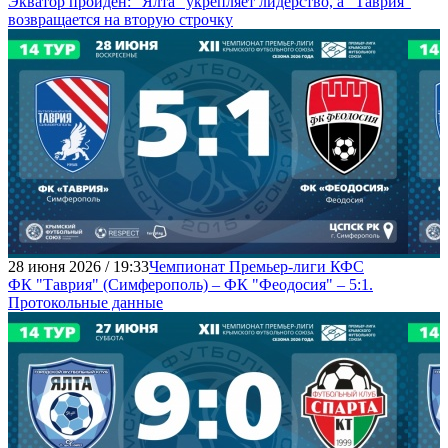
Экватор пройден: "Ялта" укрепляет лидерство, а "Таврия"
возвращается на вторую строчку
28 июня 2026 / 19:33
Чемпионат Премьер-лиги КФС
ФК "Таврия" (Симферополь) – ФК "Феодосия" – 5:1.
Протокольные данные