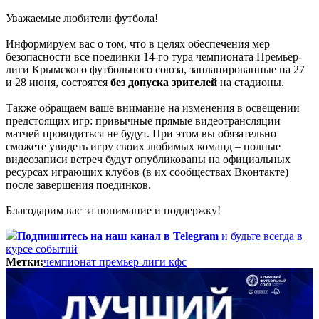
​Уважаемые любители футбола!
​Информируем вас о том, что в целях обеспечения мер
безопасности все поединки 14-го тура чемпионата Премьер-
лиги Крымского футбольного союза, запланированные на 27
и 28 июня, состоятся
без допуска зрителей
на стадионы.
​Также обращаем ваше внимание на изменения в освещении
предстоящих игр: привычные прямые видеотрансляции
матчей проводиться не будут. При этом вы обязательно
сможете увидеть игру своих любимых команд – полные
видеозаписи встреч будут опубликованы на официальных
ресурсах играющих клубов (в их сообществах Вконтакте)
после завершения поединков.
​Благодарим вас за понимание и поддержку!
Подпишитесь
на наш канал в Telegram
и будьте всегда в
курсе событий
Метки:
чемпионат премьер-лиги кфс