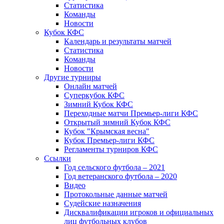
Статистика
Команды
Новости
Кубок КФС
Календарь и результаты матчей
Статистика
Команды
Новости
Другие турниры
Онлайн матчей
Суперкубок КФС
Зимний Кубок КФС
Переходные матчи Премьер-лиги КФС
Открытый зимний Кубок КФС
Кубок "Крымская весна"
Кубок Премьер-лиги КФС
Регламенты турниров КФС
Ссылки
Год сельского футбола – 2021
Год ветеранского футбола – 2020
Видео
Протокольные данные матчей
Судейские назначения
Дисквалификации игроков и официальных
лиц футбольных клубов