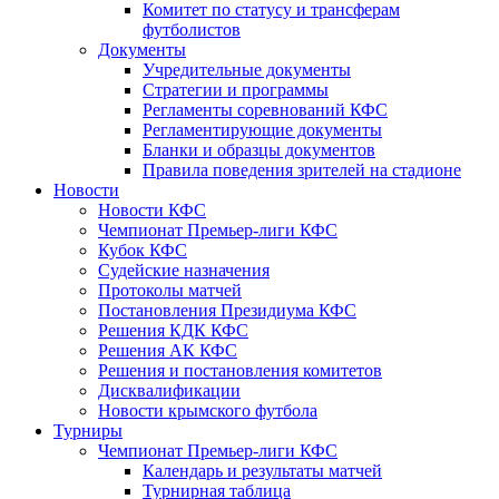
Комитет по статусу и трансферам
футболистов
Документы
Учредительные документы
Стратегии и программы
Регламенты соревнований КФС
Регламентирующие документы
Бланки и образцы документов
Правила поведения зрителей на стадионе
Новости
Новости КФС
Чемпионат Премьер-лиги КФС
Кубок КФС
Судейские назначения
Протоколы матчей
Постановления Президиума КФС
Решения КДК КФС
Решения АК КФС
Решения и постановления комитетов
Дисквалификации
Новости крымского футбола
Турниры
Чемпионат Премьер-лиги КФС
Календарь и результаты матчей
Турнирная таблица