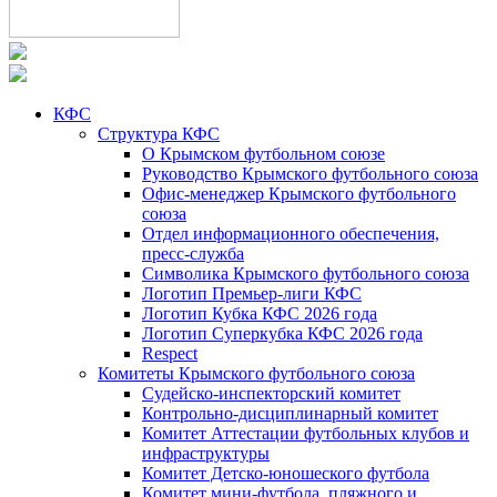
КФС
Структура КФС
О Крымском футбольном союзе
Руководство Крымского футбольного союза
Офис-менеджер Крымского футбольного
союза
Отдел информационного обеспечения,
пресс-служба
Символика Крымского футбольного союза
Логотип Премьер-лиги КФС
Логотип Кубка КФС 2026 года
Логотип Суперкубка КФС 2026 года
Respect
Комитеты Крымского футбольного союза
Судейско-инспекторский комитет
Контрольно-дисциплинарный комитет
Комитет Аттестации футбольных клубов и
инфраструктуры
Комитет Детско-юношеского футбола
Комитет мини-футбола, пляжного и