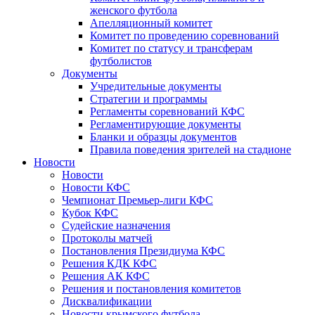
женского футбола
Апелляционный комитет
Комитет по проведению соревнований
Комитет по статусу и трансферам
футболистов
Документы
Учредительные документы
Стратегии и программы
Регламенты соревнований КФС
Регламентирующие документы
Бланки и образцы документов
Правила поведения зрителей на стадионе
Новости
Новости
Новости КФС
Чемпионат Премьер-лиги КФС
Кубок КФС
Судейские назначения
Протоколы матчей
Постановления Президиума КФС
Решения КДК КФС
Решения АК КФС
Решения и постановления комитетов
Дисквалификации
Новости крымского футбола