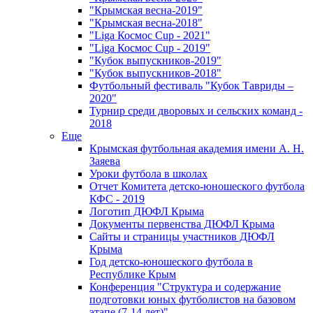
"Крымская весна-2019"
"Крымская весна-2018"
"Liga Космос Cup - 2021"
"Liga Космос Cup - 2019"
"Кубок выпускников-2019"
"Кубок выпускников-2018"
Футбольный фестиваль "Кубок Тавриды –
2020"
Турнир среди дворовых и сельских команд -
2018
Еще
Крымская футбольная академия имени А. Н.
Заяева
Уроки футбола в школах
Отчет Комитета детско-юношеского футбола
КФС - 2019
Логотип ДЮФЛ Крыма
Документы первенства ДЮФЛ Крыма
Сайты и страницы участников ДЮФЛ
Крыма
Год детско-юношеского футбола в
Республике Крым
Конференция "Структура и содержание
подготовки юных футболистов на базовом
этапе (7-14 лет)"